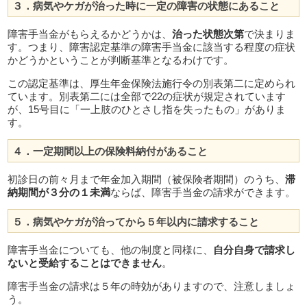
３．病気やケガが治った時に一定の障害の状態にあること
障害手当金がもらえるかどうかは、
治った状態次第
で決まりま
す。つまり、障害認定基準の障害手当金に該当する程度の症状
かどうかということが判断基準となるわけです。
この認定基準は、厚生年金保険法施行令の別表第二に定められ
ています。別表第二には全部で22の症状が規定されています
が、15号目に「一上肢のひとさし指を失ったもの」がありま
す。
４．一定期間以上の保険料納付があること
初診日の前々月まで年金加入期間（被保険者期間）のうち、
滞
納期間が３分の１未満
ならば、障害手当金の請求ができます。
５．病気やケガが治ってから５年以内に請求すること
障害手当金についても、他の制度と同様に、
自分自身で請求し
ないと受給することはできません
。
障害手当金の請求は５年の時効がありますので、注意しましょ
う。