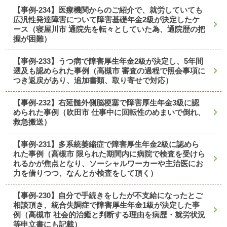
【事例-234】医療機関からのご紹介で、就労していても
広汎性発達障害について障害基礎年金2級が決定したケ
ース（寝屋川市 通院先を転々としていた為、通院歴の把
握が困難）
【事例-233】うつ病で障害厚生年金2級が決定し、5年間
遡及も認められた事例（高槻市 審査の過程で照会事項に
つき返戻があり、追加書類、取り寄せで対応）
【事例-232】右延髄外側脳梗塞で障害厚生年金3級に認
められた事例（吹田市 仕事中に回転性のめまいで倒れ、
救急搬送）
【事例-231】多系統萎縮症で障害厚生年金2級に認めら
れた事例（高槻市 限られた期間内に病院で検査を受けら
れるかが焦点となり、ソーシャルワーカーや主治医にお
力を借りつつ、なんとか検査をして頂く）
【事例-230】自分で手続きをしたが不支給になったとご
相談頂き、統合失調症で障害厚生年金1級が決定した事
例（高槻市 社会的治癒と判断する理由を病歴・就労状況
等申立書にも記載）