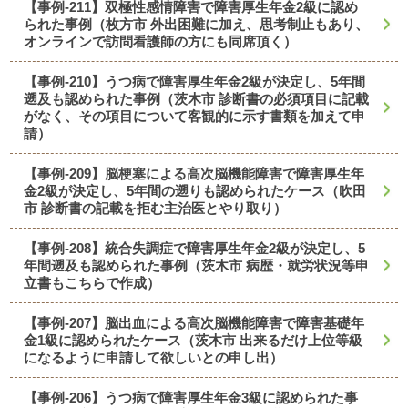
【事例-211】双極性感情障害で障害厚生年金2級に認め
られた事例（枚方市 外出困難に加え、思考制止もあり、
オンラインで訪問看護師の方にも同席頂く）
【事例-210】うつ病で障害厚生年金2級が決定し、5年間
遡及も認められた事例（茨木市 診断書の必須項目に記載
がなく、その項目について客観的に示す書類を加えて申
請）
【事例-209】脳梗塞による高次脳機能障害で障害厚生年
金2級が決定し、5年間の遡りも認められたケース（吹田
市 診断書の記載を拒む主治医とやり取り）
【事例-208】統合失調症で障害厚生年金2級が決定し、5
年間遡及も認められた事例（茨木市 病歴・就労状況等申
立書もこちらで作成）
【事例-207】脳出血による高次脳機能障害で障害基礎年
金1級に認められたケース（茨木市 出来るだけ上位等級
になるように申請して欲しいとの申し出）
【事例-206】うつ病で障害厚生年金3級に認められた事