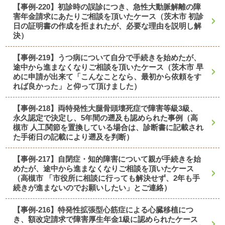
【事例-220】初診時の誤診につき、急性大動脈解離の障
害年金請求にあたりご相談を頂いたケース（茨木市 初診
日の証明書の作成を拒まれたが、必要な理由を説明し解
決）
【事例-219】うつ病について自分で手続きを始めたが、
途中から進まなくなりご相談を頂いたケース（茨木市 早
めに申請が出来て「こんなことなら、最初から依頼をす
れば良かった」と仰って頂けました）
【事例-218】両特発性大腿骨頭壊死症で障害等級3級、
永久認定で決定し、5年間の遡及も認められた事例（高
槻市 人工関節を置換している場合は、診断書に記載され
た手術日の記載により遡及を判断）
【事例-217】自閉症・知的障害について親が手続きを始
めたが、途中から進まなくなりご相談を頂いたケース
（高槻市 「市役所に相談に行っても解決せず、2年も手
続きが進まないのでお願いしたい」とご連絡）
【事例-216】特発性拡張型心筋症による心臓移植につ
き、額改定請求で障害厚生年金1級に認められたケース