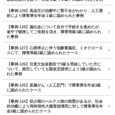
【事例-129】高血圧の治療中に腎不全がわかり、人工透
析により障害厚生年金２級に認められた事例
【事例-128】脳出血について自分で手続きを進めたが、
途中で頓挫してご依頼を頂き、障害等級1級に認められ
た事例
【事例-127】心肺停止に伴う低酸素脳症、ミオクローヌ
スにて、障害等級2級に認められたケース
【事例-126】注意欠如多動症で3級を受給していた方に
ついて、就労していても額改定請求により2級が認めら
れた事例
【事例-125】直腸がん（人工肛門）で障害厚生年金3級
に認められたケース
【事例-124】幼少期のぺルテス病の病歴があるが、社会
的治癒により両特発性大腿骨頭壊死に対して障害厚生年
金3級に認められたケース