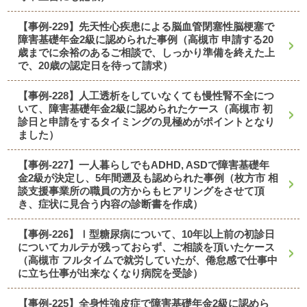
【事例-229】先天性心疾患による脳血管閉塞性脳梗塞で
障害基礎年金2級に認められた事例（高槻市 申請する20
歳までに余裕のあるご相談で、しっかり準備を終えた上
で、20歳の認定日を待って請求）
【事例-228】人工透析をしていなくても慢性腎不全につ
いて、障害基礎年金2級に認められたケース（高槻市 初
診日と申請をするタイミングの見極めがポイントとなり
ました）
【事例-227】一人暮らしでもADHD, ASDで障害基礎年
金2級が決定し、5年間遡及も認められた事例（枚方市 相
談支援事業所の職員の方からもヒアリングをさせて頂
き、症状に見合う内容の診断書を作成）
【事例-226】Ⅰ型糖尿病について、10年以上前の初診日
についてカルテが残っておらず、ご相談を頂いたケース
（高槻市 フルタイムで就労していたが、倦怠感で仕事中
に立ち仕事が出来なくなり病院を受診）
【事例-225】全身性強皮症で障害基礎年金2級に認めら