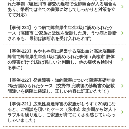
れた事例（寝屋川市 審査の過程で医師照会が入る場合も
あり、幣所では全ての書類に対してしっかりと対策を立
てて対応）
【事例-224】うつ病で障害厚生年金2級に認められたケ
ース（高槻市 ご家族と近医を受診した所、うつ病と診断
されるも、最初は診断名を受け入れられず）
【事例-223】もやもや病に起因する脳出血と高次脳機能
障害で障害厚生年金1級に認められた事例（高槻市 肢体
の障害だけで1級は難しいと判断し、他の症状も検討す
る事に）
【事例-222】発達障害・知的障害について障害基礎年金
2級が認められたケース（交野市 完成後の診断書の記載
間違いを病院に確認し、正しい内容に訂正いただく）
【事例-221】広汎性発達障害の家族がもうすぐ20歳にな
ると、ご相談を頂いたケース（茨木市 幼少期から対人ト
ラブルを繰り返し、ご家族が育てにくさを感じていらっ
しゃいました）