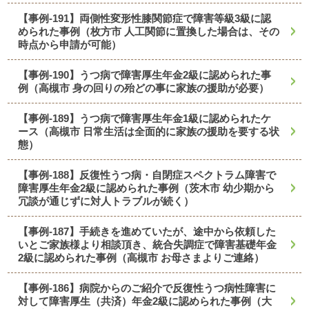
【事例-191】両側性変形性膝関節症で障害等級3級に認
められた事例（枚方市 人工関節に置換した場合は、その
時点から申請が可能）
【事例-190】うつ病で障害厚生年金2級に認められた事
例（高槻市 身の回りの殆どの事に家族の援助が必要）
【事例-189】うつ病で障害厚生年金1級に認められたケ
ース（高槻市 日常生活は全面的に家族の援助を要する状
態）
【事例-188】反復性うつ病・自閉症スペクトラム障害で
障害厚生年金2級に認められた事例（茨木市 幼少期から
冗談が通じずに対人トラブルが続く）
【事例-187】手続きを進めていたが、途中から依頼した
いとご家族様より相談頂き、統合失調症で障害基礎年金
2級に認められた事例（高槻市 お母さまよりご連絡）
【事例-186】病院からのご紹介で反復性うつ病性障害に
対して障害厚生（共済）年金2級に認められた事例（大