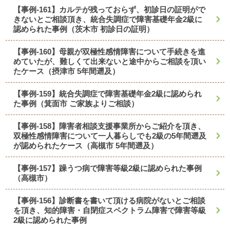
【事例-161】カルテが残っておらず、初診日の証明がで
きないとご相談頂き、統合失調症で障害基礎年金2級に
認められた事例（茨木市 初診日の証明）
【事例-160】母親が双極性感情障害について手続きを進
めていたが、難しくて出来ないと途中からご相談を頂い
たケース（摂津市 5年間遡及）
【事例-159】統合失調症で障害基礎年金2級に認められ
た事例（箕面市 ご家族よりご相談）
【事例-158】障害者相談支援事業所からご紹介を頂き、
双極性感情障害について一人暮らしでも2級の5年間遡及
が認められたケース（高槻市 5年間遡及）
【事例-157】躁うつ病で障害等級2級に認められた事例
（高槻市）
【事例-156】診断書を書いて頂ける病院がないとご相談
を頂き、知的障害・自閉症スペクトラム障害で障害等級
2級に認められた事例