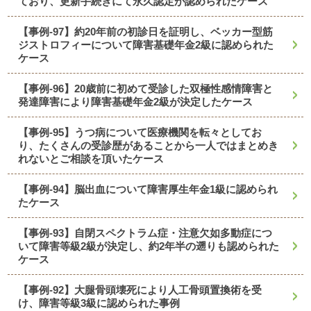
ており、更新手続きにて永久認定が認められたケース
【事例-97】約20年前の初診日を証明し、ベッカー型筋
ジストロフィーについて障害基礎年金2級に認められた
ケース
【事例-96】20歳前に初めて受診した双極性感情障害と
発達障害により障害基礎年金2級が決定したケース
【事例-95】うつ病について医療機関を転々としてお
り、たくさんの受診歴があることから一人ではまとめき
れないとご相談を頂いたケース
【事例-94】脳出血について障害厚生年金1級に認められ
たケース
【事例-93】自閉スペクトラム症・注意欠如多動症につ
いて障害等級2級が決定し、約2年半の遡りも認められた
ケース
【事例-92】大腿骨頭壊死により人工骨頭置換術を受
け、障害等級3級に認められた事例