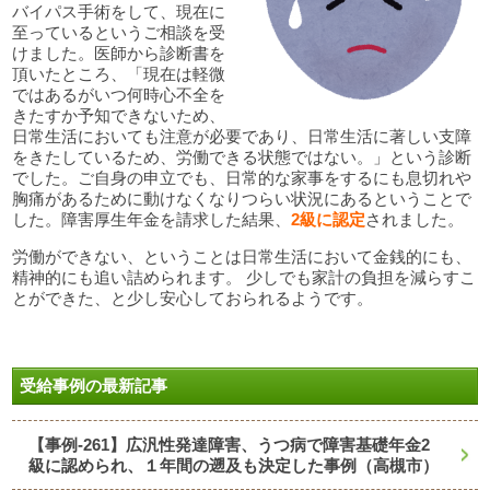
バイパス手術をして、現在に
至っているというご相談を受
けました。医師から診断書を
頂いたところ、「現在は軽微
ではあるがいつ何時心不全を
きたすか予知できないため、
日常生活においても注意が必要であり、日常生活に著しい支障
をきたしているため、労働できる状態ではない。」という診断
でした。ご自身の申立でも、日常的な家事をするにも息切れや
胸痛があるために動けなくなりつらい状況にあるということで
した。障害厚生年金を請求した結果、
2級に認定
されました。
労働ができない、ということは日常生活において金銭的にも、
精神的にも追い詰められます。 少しでも家計の負担を減らすこ
とができた、と少し安心しておられるようです。
受給事例の最新記事
【事例-261】広汎性発達障害、うつ病で障害基礎年金2
級に認められ、１年間の遡及も決定した事例（高槻市）