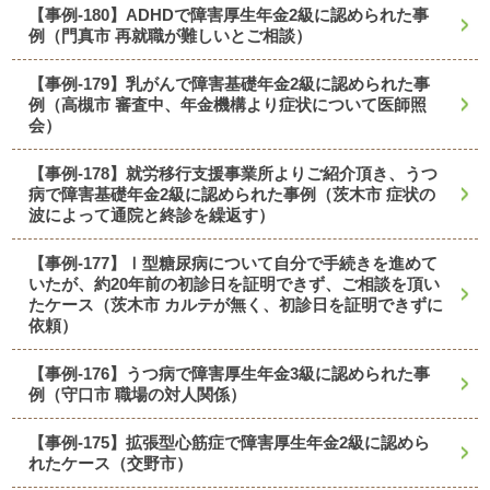
【事例-180】ADHDで障害厚生年金2級に認められた事
例（門真市 再就職が難しいとご相談）
【事例-179】乳がんで障害基礎年金2級に認められた事
例（高槻市 審査中、年金機構より症状について医師照
会）
【事例-178】就労移行支援事業所よりご紹介頂き、うつ
病で障害基礎年金2級に認められた事例（茨木市 症状の
波によって通院と終診を繰返す）
【事例-177】Ⅰ型糖尿病について自分で手続きを進めて
いたが、約20年前の初診日を証明できず、ご相談を頂い
たケース（茨木市 カルテが無く、初診日を証明できずに
依頼）
【事例-176】うつ病で障害厚生年金3級に認められた事
例（守口市 職場の対人関係）
【事例-175】拡張型心筋症で障害厚生年金2級に認めら
れたケース（交野市）