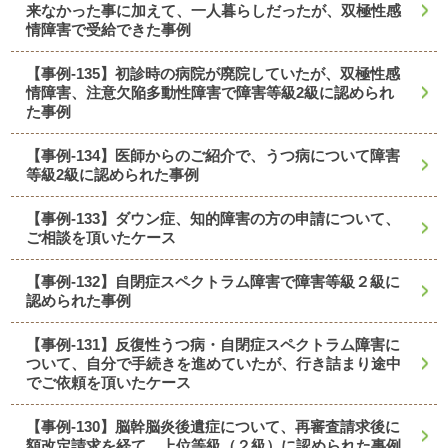
来なかった事に加えて、一人暮らしだったが、双極性感
情障害で受給できた事例
【事例-135】初診時の病院が廃院していたが、双極性感
情障害、注意欠陥多動性障害で障害等級2級に認められ
た事例
【事例-134】医師からのご紹介で、うつ病について障害
等級2級に認められた事例
【事例-133】ダウン症、知的障害の方の申請について、
ご相談を頂いたケース
【事例-132】自閉症スペクトラム障害で障害等級２級に
認められた事例
【事例-131】反復性うつ病・自閉症スペクトラム障害に
ついて、自分で手続きを進めていたが、行き詰まり途中
でご依頼を頂いたケース
【事例-130】脳幹脳炎後遺症について、再審査請求後に
額改定請求を経て、上位等級（２級）に認められた事例