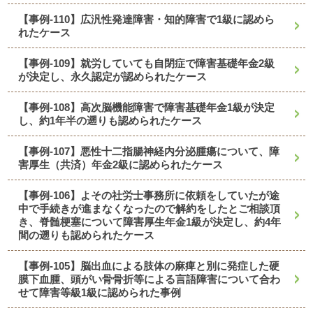
【事例-110】広汎性発達障害・知的障害で1級に認めら
れたケース
【事例-109】就労していても自閉症で障害基礎年金2級
が決定し、永久認定が認められたケース
【事例-108】高次脳機能障害で障害基礎年金1級が決定
し、約1年半の遡りも認められたケース
【事例-107】悪性十二指腸神経内分泌腫瘍について、障
害厚生（共済）年金2級に認められたケース
【事例-106】よその社労士事務所に依頼をしていたが途
中で手続きが進まなくなったので解約をしたとご相談頂
き、脊髄梗塞について障害厚生年金1級が決定し、約4年
間の遡りも認められたケース
【事例-105】脳出血による肢体の麻痺と別に発症した硬
膜下血腫、頭がい骨骨折等による言語障害について合わ
せて障害等級1級に認められた事例