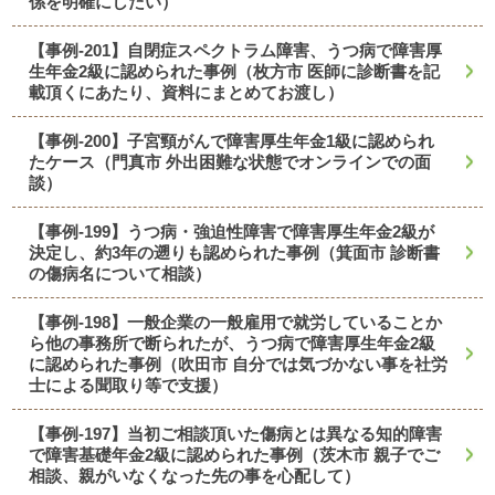
係を明確にしたい）
【事例-201】自閉症スペクトラム障害、うつ病で障害厚
生年金2級に認められた事例（枚方市 医師に診断書を記
載頂くにあたり、資料にまとめてお渡し）
【事例-200】子宮頸がんで障害厚生年金1級に認められ
たケース（門真市 外出困難な状態でオンラインでの面
談）
【事例-199】うつ病・強迫性障害で障害厚生年金2級が
決定し、約3年の遡りも認められた事例（箕面市 診断書
の傷病名について相談）
【事例-198】一般企業の一般雇用で就労していることか
ら他の事務所で断られたが、うつ病で障害厚生年金2級
に認められた事例（吹田市 自分では気づかない事を社労
士による聞取り等で支援）
【事例-197】当初ご相談頂いた傷病とは異なる知的障害
で障害基礎年金2級に認められた事例（茨木市 親子でご
相談、親がいなくなった先の事を心配して）