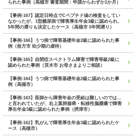
られた事例（高槻市 審査期間：申請からわずか1か月）
【事例-167】認定日時点でCペプチド値の検査をしてい
なかったが、1型糖尿病で障害厚生年金3級に認められ、
5年間の遡りも決定したケース（高槻市 5年間遡り）
【事例-166】うつ病で障害基礎年金2級に認められた事
例（枚方市 幼少期の虐待）
【事例-165】自閉症スペクトラム障害で障害等級2級に
認められた事例（茨木市 お母さまよりご相談）
【事例-164】うつ病で障害基礎年金2級に認められた事
例（高槻市）
【事例-163】医師から障害年金の受給は難しいのでは…
と言われていたが、右上葉肺腺癌・転移性脳腫瘍で障害
厚生年金3級に認められた事例（摂津市）
【事例-162】乳がんで障害厚生年金3級に認められたケ
ース（高槻市）