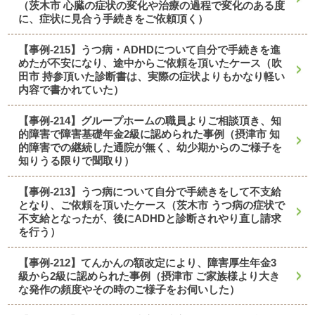
（茨木市 心臓の症状の変化や治療の過程で変化のある度
に、症状に見合う手続きをご依頼頂く）
【事例-215】うつ病・ADHDについて自分で手続きを進
めたが不安になり、途中からご依頼を頂いたケース（吹
田市 持参頂いた診断書は、実際の症状よりもかなり軽い
内容で書かれていた）
【事例-214】グループホームの職員よりご相談頂き、知
的障害で障害基礎年金2級に認められた事例（摂津市 知
的障害での継続した通院が無く、幼少期からのご様子を
知りうる限りで聞取り）
【事例-213】うつ病について自分で手続きをして不支給
となり、ご依頼を頂いたケース（茨木市 うつ病の症状で
不支給となったが、後にADHDと診断されやり直し請求
を行う）
【事例-212】てんかんの額改定により、障害厚生年金3
級から2級に認められた事例（摂津市 ご家族様より大き
な発作の頻度やその時のご様子をお伺いした）