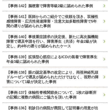
【事例-142】脳梗塞で障害等級2級に認められた事例
【事例-141】医師からのご紹介でご依頼を頂き、双極性
感情障害・広汎性発達障害・注意欠如多動性障害で5年
間の遡りが認められた事例
【事例-140】事後重症請求の決定後、新たに高次脳機能
障害で遡及申請を行い、障害厚生（共済）年金2級が決
定し、約4年の遡りが認められたケース
【事例-139】拡張型心筋症によるICDの装着で障害厚生
年金3級に認められた事例
【事例-138】眼の認定基準の改定により、両視神経乳頭
ドルーゼンで遡及が認められただけではなく、視野の障
害について1級が決定した事例
【事例-137】体軸性脊椎関節炎について、1枚の診断所
の記載に複数の病院にご協力を頂いた事例
【事例-136】初診日の病院が廃院して証明書の用意が出