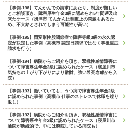
【事例-196】てんかんでの請求にあたり、制度が難しい
とご相談頂き、障害厚生年金3級に認められ5年間遡及出
来たケース（摂津市 てんかんは制度上の問題もあるた
め、不支給とされてしまう可能性が高い）
【事例-195】両変形性股関節症で障害等級3級の永久認
定が決定した事例（高槻市 認定日請求ではなく事後重症
請求を行う）
【事例-194】病院からご紹介を頂き、双極性感情障害に
ついて障害厚生年金2級に認められたケース（寝屋川市
気持ちの上がり下がりにより散財、強い希死念慮から入
院）
【事例-193】働いていても、うつ病で障害厚生年金2級
に認められた事例（高槻市 仕事のストレスで休職を繰り
返し）
【事例-192】病院からご紹介を頂き、双極性感情障害に
ついて障害厚生年金2級に認められたケース（寝屋川市
通院が断続的で、中には廃院している病院も）