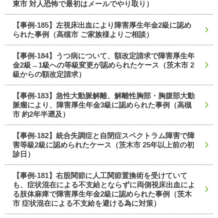
東市 対人恐怖で最初はメールでやり取り）
【事例-185】左視床出血により障害厚生年金2級に認め
られた事例（高槻市 ご家族様よりご相談）
【事例-184】うつ病について、額改定請求で障害厚生年
金2級→1級への等級変更が認められたケース（茨木市 2
級からの額改定請求）
【事例-183】急性大動脈解離、解離性胸部・胸腹部大動
脈瘤により、障害厚生年金3級に認められた事例（高槻
市 約2年半遡及）
【事例-182】統合失調症と自閉症スペクトラム障害で障
害等級2級に認められたケース（茨木市 25年以上前の初
診日）
【事例-181】右股関節に人工関節置換術を受けていて
も、症状混在による不支給とならずに両側視床出血によ
る肢体麻痺で障害厚生年金2級に認められた事例（茨木
市 症状混在による不支給を避ける為に対策）