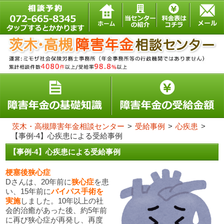
茨木・高槻障害年金相談センター
>
受給事例
>
心疾患
>
【事例-4】心疾患による受給事例
【事例-4】心疾患による受給事例
梗塞後狭心症
Dさんは、20年前に
狭心症
を患
い、15年前に
バイパス手術を
実施
しました。10年以上の社
会的治癒があった後、約5年前
に再び狭心症が再発し、再度