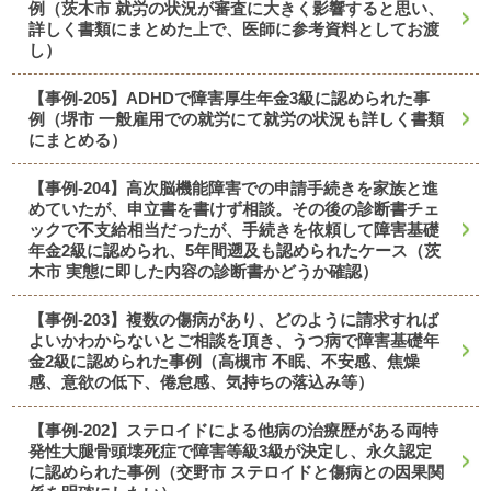
例（茨木市 就労の状況が審査に大きく影響すると思い、
詳しく書類にまとめた上で、医師に参考資料としてお渡
し）
【事例-205】ADHDで障害厚生年金3級に認められた事
例（堺市 一般雇用での就労にて就労の状況も詳しく書類
にまとめる）
【事例-204】高次脳機能障害での申請手続きを家族と進
めていたが、申立書を書けず相談。その後の診断書チェ
ックで不支給相当だったが、手続きを依頼して障害基礎
年金2級に認められ、5年間遡及も認められたケース（茨
木市 実態に即した内容の診断書かどうか確認）
【事例-203】複数の傷病があり、どのように請求すれば
よいかわからないとご相談を頂き、うつ病で障害基礎年
金2級に認められた事例（高槻市 不眠、不安感、焦燥
感、意欲の低下、倦怠感、気持ちの落込み等）
【事例-202】ステロイドによる他病の治療歴がある両特
発性大腿骨頭壊死症で障害等級3級が決定し、永久認定
に認められた事例（交野市 ステロイドと傷病との因果関