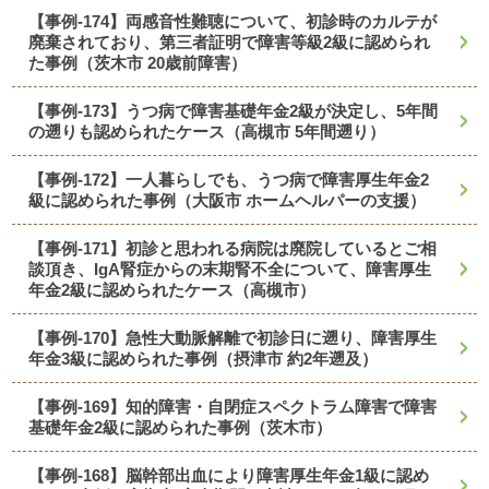
【事例-174】両感音性難聴について、初診時のカルテが
廃棄されており、第三者証明で障害等級2級に認められ
た事例（茨木市 20歳前障害）
【事例-173】うつ病で障害基礎年金2級が決定し、5年間
の遡りも認められたケース（高槻市 5年間遡り）
【事例-172】一人暮らしでも、うつ病で障害厚生年金2
級に認められた事例（大阪市 ホームヘルパーの支援）
【事例-171】初診と思われる病院は廃院しているとご相
談頂き、IgA腎症からの末期腎不全について、障害厚生
年金2級に認められたケース（高槻市）
【事例-170】急性大動脈解離で初診日に遡り、障害厚生
年金3級に認められた事例（摂津市 約2年遡及）
【事例-169】知的障害・自閉症スペクトラム障害で障害
基礎年金2級に認められた事例（茨木市）
【事例-168】脳幹部出血により障害厚生年金1級に認め