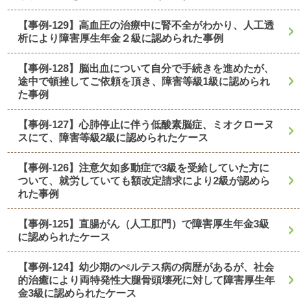
【事例-129】高血圧の治療中に腎不全がわかり、人工透
析により障害厚生年金２級に認められた事例
【事例-128】脳出血について自分で手続きを進めたが、
途中で頓挫してご依頼を頂き、障害等級1級に認められ
た事例
【事例-127】心肺停止に伴う低酸素脳症、ミオクローヌ
スにて、障害等級2級に認められたケース
【事例-126】注意欠如多動症で3級を受給していた方に
ついて、就労していても額改定請求により2級が認めら
れた事例
【事例-125】直腸がん（人工肛門）で障害厚生年金3級
に認められたケース
【事例-124】幼少期のぺルテス病の病歴があるが、社会
的治癒により両特発性大腿骨頭壊死に対して障害厚生年
金3級に認められたケース