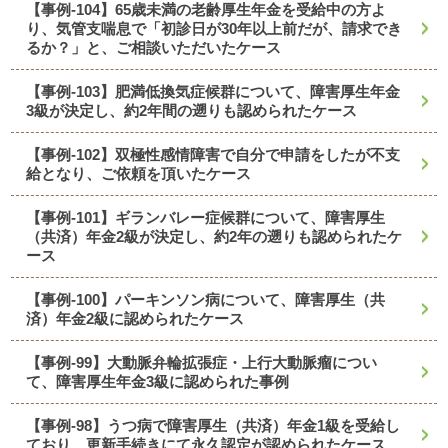
【事例-104】65歳未満の老齢厚生年金を受給中の方よ
り、気管支喘息で「初診日が30年以上前だが、請求でき
るか？」と、ご相談いただいたケース
【事例-103】肥満低換気症候群について、障害厚生年金
3級が決定し、約2年間の遡りも認められたケース
【事例-102】双極性感情障害で自分で申請をしたが不支
給となり、ご依頼を頂いたケース
【事例-101】ギランバレー症候群について、障害厚生
（共済）年金2級が決定し、約2年の遡りも認められたケ
ース
【事例-100】パーキンソン病について、障害厚生（共
済）年金2級に認められたケース
【事例-99】大動脈弁輪拡張症・上行大動脈瘤につい
て、障害厚生年金3級に認められた事例
【事例-98】うつ病で障害厚生（共済）年金1級を受給し
ており、更新手続きにて永久認定が認められたケース