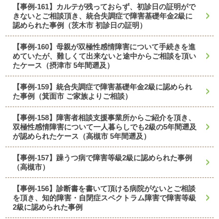
【事例-161】カルテが残っておらず、初診日の証明がで
きないとご相談頂き、統合失調症で障害基礎年金2級に
認められた事例（茨木市 初診日の証明）
【事例-160】母親が双極性感情障害について手続きを進
めていたが、難しくて出来ないと途中からご相談を頂い
たケース（摂津市 5年間遡及）
【事例-159】統合失調症で障害基礎年金2級に認められ
た事例（箕面市 ご家族よりご相談）
【事例-158】障害者相談支援事業所からご紹介を頂き、
双極性感情障害について一人暮らしでも2級の5年間遡及
が認められたケース（高槻市 5年間遡及）
【事例-157】躁うつ病で障害等級2級に認められた事例
（高槻市）
【事例-156】診断書を書いて頂ける病院がないとご相談
を頂き、知的障害・自閉症スペクトラム障害で障害等級
2級に認められた事例