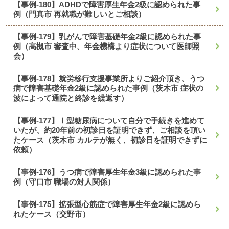
【事例-180】ADHDで障害厚生年金2級に認められた事
例（門真市 再就職が難しいとご相談）
【事例-179】乳がんで障害基礎年金2級に認められた事
例（高槻市 審査中、年金機構より症状について医師照
会）
【事例-178】就労移行支援事業所よりご紹介頂き、うつ
病で障害基礎年金2級に認められた事例（茨木市 症状の
波によって通院と終診を繰返す）
【事例-177】Ⅰ型糖尿病について自分で手続きを進めて
いたが、約20年前の初診日を証明できず、ご相談を頂い
たケース（茨木市 カルテが無く、初診日を証明できずに
依頼）
【事例-176】うつ病で障害厚生年金3級に認められた事
例（守口市 職場の対人関係）
【事例-175】拡張型心筋症で障害厚生年金2級に認めら
れたケース（交野市）