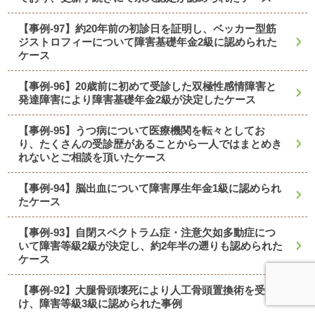
【事例-97】約20年前の初診日を証明し、ベッカー型筋
ジストロフィーについて障害基礎年金2級に認められた
ケース
【事例-96】20歳前に初めて受診した双極性感情障害と
発達障害により障害基礎年金2級が決定したケース
【事例-95】うつ病について医療機関を転々としてお
り、たくさんの受診歴があることから一人ではまとめき
れないとご相談を頂いたケース
【事例-94】脳出血について障害厚生年金1級に認められ
たケース
【事例-93】自閉スペクトラム症・注意欠如多動症につ
いて障害等級2級が決定し、約2年半の遡りも認められた
ケース
【事例-92】大腿骨頭壊死により人工骨頭置換術を受
け、障害等級3級に認められた事例