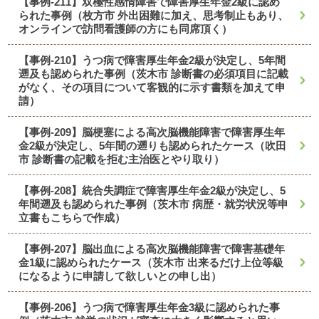
【事例-211】双極性感情障害で障害厚生年金2級に認め
られた事例（枚方市 外出困難に加え、思考制止もあり、
オンラインで訪問看護師の方にも同席頂く）
【事例-210】うつ病で障害厚生年金2級が決定し、5年間
遡及も認められた事例（茨木市 診断書の必須項目に記載
がなく、その項目について客観的に示す書類を加えて申
請）
【事例-209】脳梗塞による高次脳機能障害で障害厚生年
金2級が決定し、5年間の遡りも認められたケース（吹田
市 診断書の記載を拒む主治医とやり取り）
【事例-208】統合失調症で障害厚生年金2級が決定し、5
年間遡及も認められた事例（茨木市 病歴・就労状況等申
立書もこちらで作成）
【事例-207】脳出血による高次脳機能障害で障害基礎年
金1級に認められたケース（茨木市 出来るだけ上位等級
になるように申請して欲しいとの申し出）
【事例-206】うつ病で障害厚生年金3級に認められた事