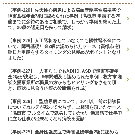
【事例-229】先天性心疾患による脳血管閉塞性脳梗塞で
障害基礎年金2級に認められた事例（高槻市 申請する20
歳までに余裕のあるご相談で、しっかり準備を終えた上
で、20歳の認定日を待って請求）
【事例-228】人工透析をしていなくても慢性腎不全につ
いて、障害基礎年金2級に認められたケース（高槻市 初
診日と申請をするタイミングの見極めがポイントとなり
ました）
【事例-227】一人暮らしでもADHD, ASDで障害基礎年
金2級が決定し、5年間遡及も認められた事例（枚方市 相
談支援事業所の職員の方からもヒアリングをさせて頂
き、症状に見合う内容の診断書を作成）
【事例-226】Ⅰ型糖尿病について、10年以上前の初診日
についてカルテが残っておらず、ご相談を頂いたケース
（高槻市 フルタイムで就労していたが、倦怠感で仕事中
に立ち仕事が出来なくなり病院を受診）
【事例-225】全身性強皮症で障害基礎年金2級に認めら