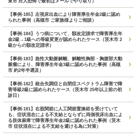
東市 対人恐怖で最初はメールでやり取り）
【事例-185】左視床出血により障害厚生年金2級に認め
られた事例（高槻市 ご家族様よりご相談）
【事例-184】うつ病について、額改定請求で障害厚生年
金2級→1級への等級変更が認められたケース（茨木市 2
級からの額改定請求）
【事例-183】急性大動脈解離、解離性胸部・胸腹部大動
脈瘤により、障害厚生年金3級に認められた事例（高槻
市 約2年半遡及）
【事例-182】統合失調症と自閉症スペクトラム障害で障
害等級2級に認められたケース（茨木市 25年以上前の初
診日）
【事例-181】右股関節に人工関節置換術を受けていて
も、症状混在による不支給とならずに両側視床出血によ
る肢体麻痺で障害厚生年金2級に認められた事例（茨木
市 症状混在による不支給を避ける為に対策）