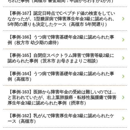
られた事例（高槻市 審査期間：申請からわずか1か月）
【事例-167】認定日時点でCペプチド値の検査をしてい
なかったが、1型糖尿病で障害厚生年金3級に認められ、
5年間の遡りも決定したケース（高槻市 5年間遡り）
【事例-166】うつ病で障害基礎年金2級に認められた事
例（枚方市 幼少期の虐待）
【事例-165】自閉症スペクトラム障害で障害等級2級に
認められた事例（茨木市 お母さまよりご相談）
【事例-164】うつ病で障害基礎年金2級に認められた事
例（高槻市）
【事例-163】医師から障害年金の受給は難しいのでは…
と言われていたが、右上葉肺腺癌・転移性脳腫瘍で障害
厚生年金3級に認められた事例（摂津市）
【事例-162】乳がんで障害厚生年金3級に認められたケ
ース（高槻市）