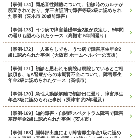
【事例-174】両感音性難聴について、初診時のカルテが
廃棄されており、第三者証明で障害等級2級に認められ
た事例（茨木市 20歳前障害）
【事例-173】うつ病で障害基礎年金2級が決定し、5年間
の遡りも認められたケース（高槻市 5年間遡り）
【事例-172】一人暮らしでも、うつ病で障害厚生年金2
級に認められた事例（大阪市 ホームヘルパーの支援）
【事例-171】初診と思われる病院は廃院しているとご相
談頂き、IgA腎症からの末期腎不全について、障害厚生
年金2級に認められたケース（高槻市）
【事例-170】急性大動脈解離で初診日に遡り、障害厚生
年金3級に認められた事例（摂津市 約2年遡及）
【事例-169】知的障害・自閉症スペクトラム障害で障害
基礎年金2級に認められた事例（茨木市）
【事例-168】脳幹部出血により障害厚生年金1級に認め