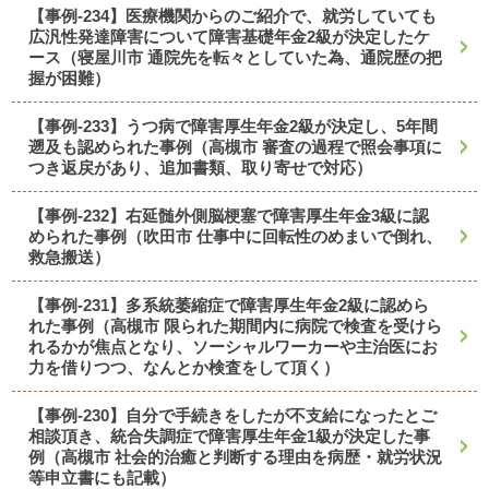
【事例-234】医療機関からのご紹介で、就労していても
広汎性発達障害について障害基礎年金2級が決定したケ
ース（寝屋川市 通院先を転々としていた為、通院歴の把
握が困難）
【事例-233】うつ病で障害厚生年金2級が決定し、5年間
遡及も認められた事例（高槻市 審査の過程で照会事項に
つき返戻があり、追加書類、取り寄せで対応）
【事例-232】右延髄外側脳梗塞で障害厚生年金3級に認
められた事例（吹田市 仕事中に回転性のめまいで倒れ、
救急搬送）
【事例-231】多系統萎縮症で障害厚生年金2級に認めら
れた事例（高槻市 限られた期間内に病院で検査を受けら
れるかが焦点となり、ソーシャルワーカーや主治医にお
力を借りつつ、なんとか検査をして頂く）
【事例-230】自分で手続きをしたが不支給になったとご
相談頂き、統合失調症で障害厚生年金1級が決定した事
例（高槻市 社会的治癒と判断する理由を病歴・就労状況
等申立書にも記載）