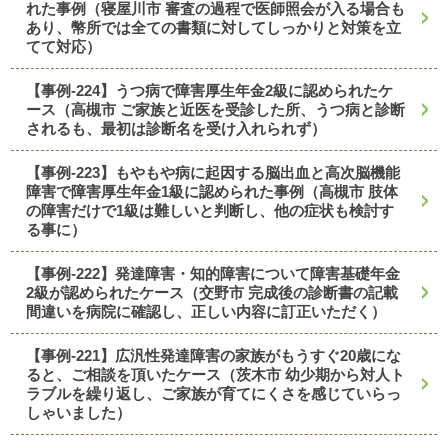
れた事例（寝屋川市 審査の過程で医師照会が入る場合も
あり、幣所では全ての書類に対してしっかりと対策を立
てて対応）
【事例-224】うつ病で障害厚生年金2級に認められたケ
ース（高槻市 ご家族と近医を受診した所、うつ病と診断
されるも、最初は診断名を受け入れられず）
【事例-223】もやもや病に起因する脳出血と高次脳機能
障害で障害厚生年金1級に認められた事例（高槻市 肢体
の障害だけで1級は難しいと判断し、他の症状も検討す
る事に）
【事例-222】発達障害・知的障害について障害基礎年金
2級が認められたケース（交野市 完成後の診断書の記載
間違いを病院に確認し、正しい内容に訂正いただく）
【事例-221】広汎性発達障害の家族がもうすぐ20歳にな
ると、ご相談を頂いたケース（茨木市 幼少期から対人ト
ラブルを繰り返し、ご家族が育てにくさを感じていらっ
しゃいました）