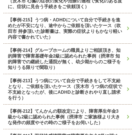
（茨木市 心臓の症状の変化や治療の過程で変化のある度
に、症状に見合う手続きをご依頼頂く）
【事例-215】うつ病・ADHDについて自分で手続きを進
めたが不安になり、途中からご依頼を頂いたケース（吹
田市 持参頂いた診断書は、実際の症状よりもかなり軽い
内容で書かれていた）
【事例-214】グループホームの職員よりご相談頂き、知
的障害で障害基礎年金2級に認められた事例（摂津市 知
的障害での継続した通院が無く、幼少期からのご様子を
知りうる限りで聞取り）
【事例-213】うつ病について自分で手続きをして不支給
となり、ご依頼を頂いたケース（茨木市 うつ病の症状で
不支給となったが、後にADHDと診断されやり直し請求
を行う）
【事例-212】てんかんの額改定により、障害厚生年金3
級から2級に認められた事例（摂津市 ご家族様より大き
な発作の頻度やその時のご様子をお伺いした）