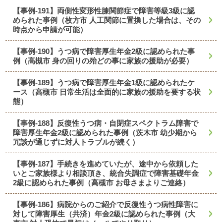
【事例-191】両側性変形性膝関節症で障害等級3級に認
められた事例（枚方市 人工関節に置換した場合は、その
時点から申請が可能）
【事例-190】うつ病で障害厚生年金2級に認められた事
例（高槻市 身の回りの殆どの事に家族の援助が必要）
【事例-189】うつ病で障害厚生年金1級に認められたケ
ース（高槻市 日常生活は全面的に家族の援助を要する状
態）
【事例-188】反復性うつ病・自閉症スペクトラム障害で
障害厚生年金2級に認められた事例（茨木市 幼少期から
冗談が通じずに対人トラブルが続く）
【事例-187】手続きを進めていたが、途中から依頼した
いとご家族様より相談頂き、統合失調症で障害基礎年金
2級に認められた事例（高槻市 お母さまよりご連絡）
【事例-186】病院からのご紹介で反復性うつ病性障害に
対して障害厚生（共済）年金2級に認められた事例（大