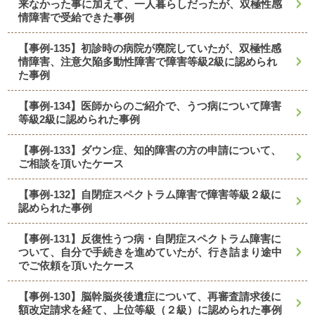
来なかった事に加えて、一人暮らしだったが、双極性感
情障害で受給できた事例
【事例-135】初診時の病院が廃院していたが、双極性感
情障害、注意欠陥多動性障害で障害等級2級に認められ
た事例
【事例-134】医師からのご紹介で、うつ病について障害
等級2級に認められた事例
【事例-133】ダウン症、知的障害の方の申請について、
ご相談を頂いたケース
【事例-132】自閉症スペクトラム障害で障害等級２級に
認められた事例
【事例-131】反復性うつ病・自閉症スペクトラム障害に
ついて、自分で手続きを進めていたが、行き詰まり途中
でご依頼を頂いたケース
【事例-130】脳幹脳炎後遺症について、再審査請求後に
額改定請求を経て、上位等級（２級）に認められた事例