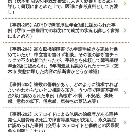
例（茨木市 就労の状況が審査に大きく影響すると思い、
詳しく書類にまとめた上で、医師に参考資料としてお渡
し）
【事例-205】ADHDで障害厚生年金3級に認められた事
例（堺市 一般雇用での就労にて就労の状況も詳しく書類
にまとめる）
【事例-204】高次脳機能障害での申請手続きを家族と進
めていたが、申立書を書けず相談。その後の診断書チェ
ックで不支給相当だったが、手続きを依頼して障害基礎
年金2級に認められ、5年間遡及も認められたケース（茨
木市 実態に即した内容の診断書かどうか確認）
【事例-203】複数の傷病があり、どのように請求すれば
よいかわからないとご相談を頂き、うつ病で障害基礎年
金2級に認められた事例（高槻市 不眠、不安感、焦燥
感、意欲の低下、倦怠感、気持ちの落込み等）
【事例-202】ステロイドによる他病の治療歴がある両特
発性大腿骨頭壊死症で障害等級3級が決定し、永久認定
に認められた事例（交野市 ステロイドと傷病との因果関
係を明確にしたい）