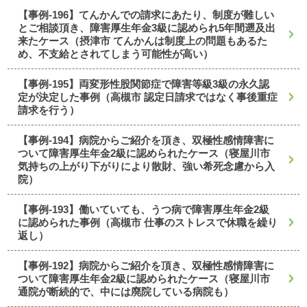
【事例-196】てんかんでの請求にあたり、制度が難しい
とご相談頂き、障害厚生年金3級に認められ5年間遡及出
来たケース（摂津市 てんかんは制度上の問題もあるた
め、不支給とされてしまう可能性が高い）
【事例-195】両変形性股関節症で障害等級3級の永久認
定が決定した事例（高槻市 認定日請求ではなく事後重症
請求を行う）
【事例-194】病院からご紹介を頂き、双極性感情障害に
ついて障害厚生年金2級に認められたケース（寝屋川市
気持ちの上がり下がりにより散財、強い希死念慮から入
院）
【事例-193】働いていても、うつ病で障害厚生年金2級
に認められた事例（高槻市 仕事のストレスで休職を繰り
返し）
【事例-192】病院からご紹介を頂き、双極性感情障害に
ついて障害厚生年金2級に認められたケース（寝屋川市
通院が断続的で、中には廃院している病院も）