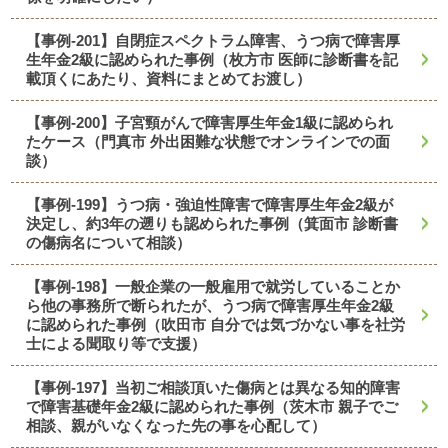
【事例-201】自閉症スペクトラム障害、うつ病で障害厚
生年金2級に認められた事例（枚方市 医師に診断書を記
載頂くにあたり、資料にまとめてお渡し）
【事例-200】子宮頸がんで障害厚生年金1級に認められ
たケース（門真市 外出困難な状態でオンラインでの面
談）
【事例-199】うつ病・強迫性障害で障害厚生年金2級が
決定し、約3年の遡りも認められた事例（箕面市 診断書
の傷病名について相談）
【事例-198】一般企業の一般雇用で就労していることか
ら他の事務所で断られたが、うつ病で障害厚生年金2級
に認められた事例（吹田市 自分では気づかない事を社労
士による聞取り等で支援）
【事例-197】当初ご相談頂いた傷病とは異なる知的障害
で障害基礎年金2級に認められた事例（茨木市 親子でご
相談、親がいなくなった先の事を心配して）