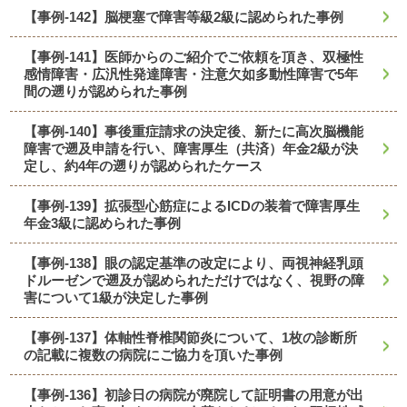
【事例-142】脳梗塞で障害等級2級に認められた事例
【事例-141】医師からのご紹介でご依頼を頂き、双極性
感情障害・広汎性発達障害・注意欠如多動性障害で5年
間の遡りが認められた事例
【事例-140】事後重症請求の決定後、新たに高次脳機能
障害で遡及申請を行い、障害厚生（共済）年金2級が決
定し、約4年の遡りが認められたケース
【事例-139】拡張型心筋症によるICDの装着で障害厚生
年金3級に認められた事例
【事例-138】眼の認定基準の改定により、両視神経乳頭
ドルーゼンで遡及が認められただけではなく、視野の障
害について1級が決定した事例
【事例-137】体軸性脊椎関節炎について、1枚の診断所
の記載に複数の病院にご協力を頂いた事例
【事例-136】初診日の病院が廃院して証明書の用意が出