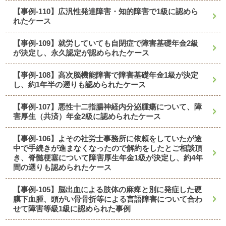
【事例-110】広汎性発達障害・知的障害で1級に認めら
れたケース
【事例-109】就労していても自閉症で障害基礎年金2級
が決定し、永久認定が認められたケース
【事例-108】高次脳機能障害で障害基礎年金1級が決定
し、約1年半の遡りも認められたケース
【事例-107】悪性十二指腸神経内分泌腫瘍について、障
害厚生（共済）年金2級に認められたケース
【事例-106】よその社労士事務所に依頼をしていたが途
中で手続きが進まなくなったので解約をしたとご相談頂
き、脊髄梗塞について障害厚生年金1級が決定し、約4年
間の遡りも認められたケース
【事例-105】脳出血による肢体の麻痺と別に発症した硬
膜下血腫、頭がい骨骨折等による言語障害について合わ
せて障害等級1級に認められた事例