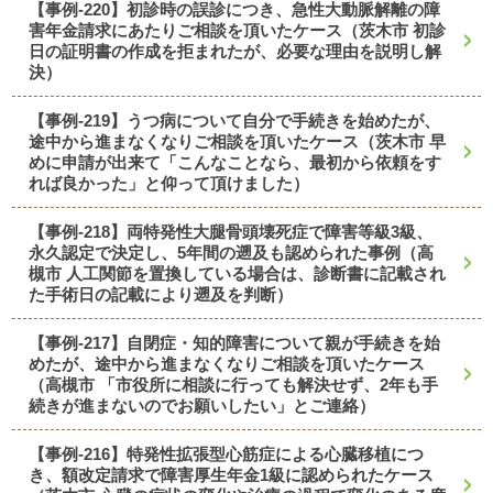
【事例-220】初診時の誤診につき、急性大動脈解離の障
害年金請求にあたりご相談を頂いたケース（茨木市 初診
日の証明書の作成を拒まれたが、必要な理由を説明し解
決）
【事例-219】うつ病について自分で手続きを始めたが、
途中から進まなくなりご相談を頂いたケース（茨木市 早
めに申請が出来て「こんなことなら、最初から依頼をす
れば良かった」と仰って頂けました）
【事例-218】両特発性大腿骨頭壊死症で障害等級3級、
永久認定で決定し、5年間の遡及も認められた事例（高
槻市 人工関節を置換している場合は、診断書に記載され
た手術日の記載により遡及を判断）
【事例-217】自閉症・知的障害について親が手続きを始
めたが、途中から進まなくなりご相談を頂いたケース
（高槻市 「市役所に相談に行っても解決せず、2年も手
続きが進まないのでお願いしたい」とご連絡）
【事例-216】特発性拡張型心筋症による心臓移植につ
き、額改定請求で障害厚生年金1級に認められたケース