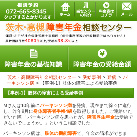
茨木・高槻障害年金相談センター
>
受給事例
>
難病
>
パ
ーキンソン病
>
【事例-1】肢体の障害による受給事例
【事例-1】肢体の障害による受給事例
Mさんは10年前に
パーキンソン病
を発病、現在まで徐々に進行
し、昨年8月に
身体障害者手帳4級
を取得しました。ご連絡いた
だいた際 「パーキンソン病を患ったが、
障害厚生年金
は受給で
きないでしょうか。」というご相談でした。
パーキンソン病は、
肢体の機能障害
で、年金の請求ができま