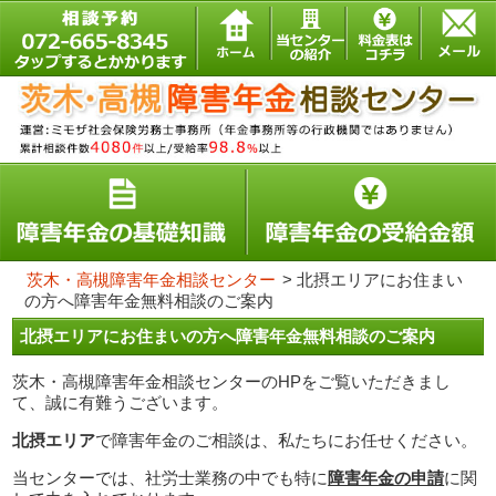
茨木・高槻障害年金相談センター
>
北摂エリアにお住まい
の方へ障害年金無料相談のご案内
北摂エリアにお住まいの方へ障害年金無料相談のご案内
茨木・高槻障害年金相談センターのHPをご覧いただきまし
て、誠に有難うございます。
北摂エリア
で障害年金のご相談は、私たちにお任せください。
当センターでは、社労士業務の中でも特に
障害年金の申請
に関