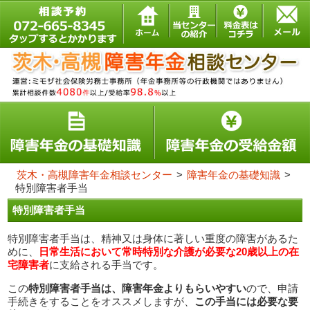
茨木・高槻障害年金相談センター
>
障害年金の基礎知識
>
特別障害者手当
特別障害者手当
特別障害者手当は、精神又は身体に著しい重度の障害があるた
めに、
日常生活において常時特別な介護が必要な
20
歳以上の在
宅障害者
に支給される手当です。
この
特別障害者手当は、障害年金よりもらいやすい
ので、申請
手続きをすることをオススメしますが、
この手当には必要な要