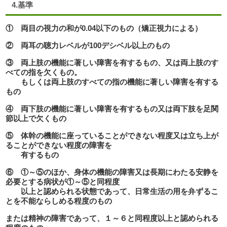
4.基準
① 両目の視力の和が
0.04
以下のもの（矯正視力による）
② 両耳の聴力レベルが
100
デシベル以上のもの
③ 両上肢の機能に著しい障害を有するもの、又は両上肢のす
べての指を欠くもの。
もしくは両上肢のすべての指の機能に著しい障害を有する
もの
④ 両下肢の機能に著しい障害を有するもの又は両下肢を足関
節以上で欠くもの
⑤ 体幹の機能に座っていることができない程度又は立ち上が
ることができない程度の障害を
有するもの
⑥ ①～⑤のほか、身体の機能の障害又は長期にわたる安静を
必要とする病状が①～⑤と同程度
以上と認められる状態であって、日常生活の用を弁ずるこ
とを不能ならしめる程度のもの
または精神の障害であって、１～６と同程度以上と認められる