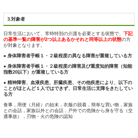
3.対象者
日常生活において、常時特別の介護を必要とする状態で、
下記
の基準一覧の障害が
2
つ以上あるかそれと同等以上の状態
の方
が対象となります。
● 身体障害者手帳１・２級程度の異なる障害が重複している方
● 身体障害者手帳１・２級程度の障害及び重度知的障害（知能
指数
20
以下）が重複している方
● 精神障害、血液疾患、肝臓疾患、その他疾患により、以下の
ことがほとんど１人ではできず、日常生活に支障をきたしてい
る方
食事，用便（月経）の始末，衣服の脱着，簡単な買い物，家族
との会話，家族以外との会話，戸外での危険から身を守る（交
通事故），刃物・火の危険の認知