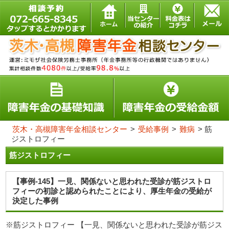
茨木・高槻障害年金相談センター
>
受給事例
>
難病
>
筋
ジストロフィー
筋ジストロフィー
【事例-145】一見、関係ないと思われた受診が筋ジストロ
フィーの初診と認められたことにより、厚生年金の受給が
決定した事例
※筋ジストロフィー 【一見、関係ないと思われた受診が筋ジス