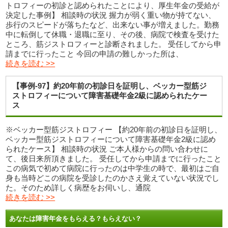
トロフィーの初診と認められたことにより、厚生年金の受給が
決定した事例】 相談時の状況 握力が弱く重い物が持てない、
歩行のスピードが落ちたなど、出来ない事が増えました。勤務
中に転倒して休職・退職に至り、その後、病院で検査を受けた
ところ、筋ジストロフィーと診断されました。 受任してから申
請までに行ったこと 今回の申請の難しかった所は、
続きを読む >>
【事例-97】約20年前の初診日を証明し、ベッカー型筋ジ
ストロフィーについて障害基礎年金2級に認められたケー
ス
※ベッカー型筋ジストロフィー 【約20年前の初診日を証明し、
ベッカー型筋ジストロフィーについて障害基礎年金2級に認め
られたケース】 相談時の状況 ご本人様からの問い合わせに
て、後日来所頂きました。 受任してから申請までに行ったこと
この病気で初めて病院に行ったのは中学生の時で、最初はご自
身も当時どこの病院を受診したのかさえ覚えていない状況でし
た。そのため詳しく病歴をお伺いし、通院
続きを読む >>
あなたは障害年金をもらえる？もらえない？