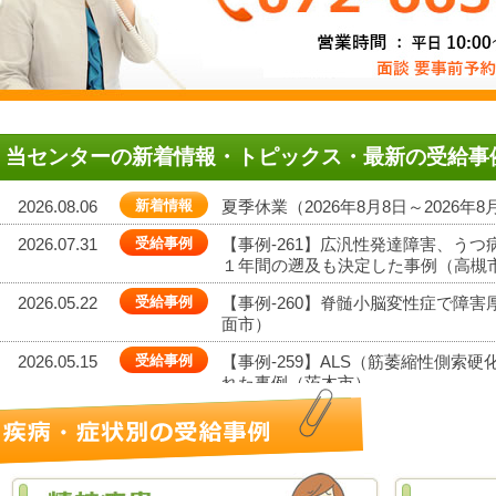
当センターの新着情報・トピックス・最新の受給事
2026.08.06
新着情報
夏季休業（2026年8月8日～2026年
2026.07.31
受給事例
【事例-261】広汎性発達障害、う
１年間の遡及も決定した事例（高槻
2026.05.22
受給事例
【事例-260】脊髄小脳変性症で障
面市）
2026.05.15
受給事例
【事例-259】ALS（筋萎縮性側索
れた事例（茨木市）
2026.04.30
受給事例
【事例-258】拡張型心筋症について
間の遡りも認められたケース（箕面
2026.04.01
新着情報
感謝のお手紙（65）を追加いたしま