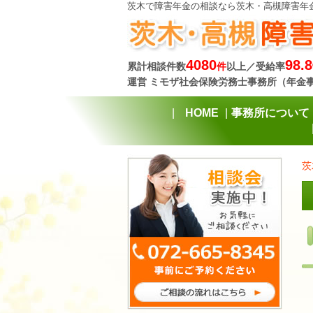
茨木で障害年金の相談なら茨木・高槻障害年
4080
98.8
累計相談件数
件
以上／受給率
運営 ミモザ社会保険労務士事務所（年金
HOME
事務所について
茨