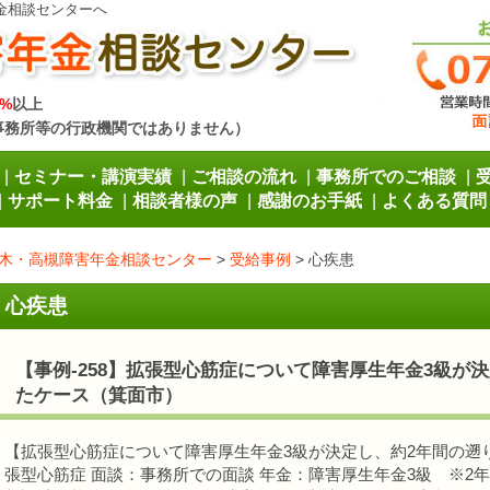
金相談センターへ
%
以上
事務所等の行政機関ではありません）
セミナー・講演実績
ご相談の流れ
事務所でのご相談
サポート料金
相談者様の声
感謝のお手紙
よくある質問
木・高槻障害年金相談センター
>
受給事例
>
心疾患
心疾患
【事例-258】拡張型心筋症について障害厚生年金3級が
たケース（箕面市）
【拡張型心筋症について障害厚生年金3級が決定し、約2年間の遡
張型心筋症 面談：事務所での面談 年金：障害厚生年金3級 ※2年