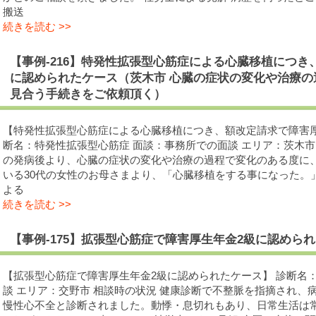
搬送
続きを読む >>
【事例-216】特発性拡張型心筋症による心臓移植につき
に認められたケース（茨木市 心臓の症状の変化や治療
見合う手続きをご依頼頂く）
【特発性拡張型心筋症による心臓移植につき、額改定請求で障害厚
断名：特発性拡張型心筋症 面談：事務所での面談 エリア：茨木市 女
の発病後より、心臓の症状の変化や治療の過程で変化のある度に
いる30代の女性のお母さまより、「心臓移植をする事になった。
よる
続きを読む >>
【事例-175】拡張型心筋症で障害厚生年金2級に認めら
【拡張型心筋症で障害厚生年金2級に認められたケース】 診断名
談 エリア：交野市 相談時の状況 健康診断で不整脈を指摘され、
慢性心不全と診断されました。動悸・息切れもあり、日常生活は