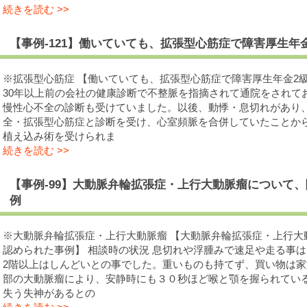
続きを読む >>
【事例-121】働いていても、拡張型心筋症で障害厚生年
※拡張型心筋症 【働いていても、拡張型心筋症で障害厚生年金2
30年以上前の会社の健康診断で不整脈を指摘されて通院をされて
慢性心不全の診断も受けていました。以後、動悸・息切れがあり
全・拡張型心筋症と診断を受け、心室頻脈を合併していたことか
植え込み術を受けられま
続きを読む >>
【事例-99】大動脈弁輪拡張症・上行大動脈瘤について
例
※大動脈弁輪拡張症・上行大動脈瘤 【大動脈弁輪拡張症・上行大
認められた事例】 相談時の状況 息切れや浮腫みで速足や走る事
2階以上はしんどいとの事でした。重いものも持てず、買い物は
部の大動脈瘤により、安静時にも３０秒ほど喉と顎を握られてい
失う失神があるとの