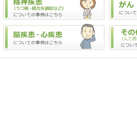
2026.02.20
受給事例
【事例-257】混合性結合組織病で
（茨木市）
2026.02.11
受給事例
【事例-256】慢性疲労症候群で障
槻市）
2026.01.29
受給事例
【事例-255】両網膜色素変性症に
た事例（高槻市）
2025.12.28
受給事例
【事例-254】急性リンパ性白血病
れたケース（吹田市）