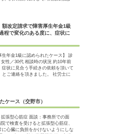
、額改定請求で障害厚生年金1級
の過程で変化のある度に、症状に
生年金1級に認められたケース】 診
性／30代 相談時の状況 約10年前
、症状に見合う手続きの依頼を頂いて
」とご連絡を頂きました。 社労士に
れたケース（交野市）
：拡張型心筋症 面談：事務所での面
病院で検査を受けると拡張型心筋症、
常に心臓に負担をかけないようにしな