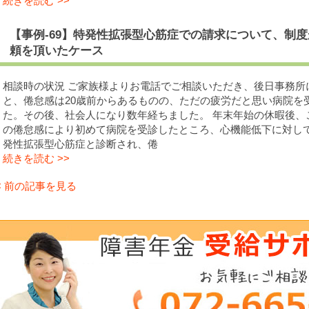
続きを読む >>
【事例-69】特発性拡張型心筋症での請求について、制
頼を頂いたケース
相談時の状況 ご家族様よりお電話でご相談いただき、後日事務所
と、倦怠感は20歳前からあるものの、ただの疲労だと思い病院を
た。その後、社会人になり数年経ちました。 年末年始の休暇後、
の倦怠感により初めて病院を受診したところ、心機能低下に対し
発性拡張型心筋症と診断され、倦
続きを読む >>
< 前の記事を見る