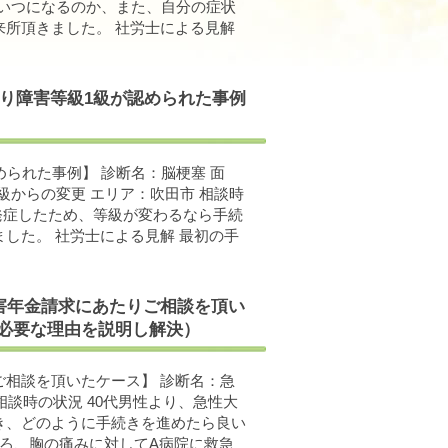
がいつになるのか、また、自分の症状
所頂きました。 社労士による見解
より障害等級1級が認められた事例
られた事例】 診断名：脳梗塞 面
級からの変更 エリア：吹田市 相談時
発症したため、等級が変わるなら手続
した。 社労士による見解 最初の手
障害年金請求にあたりご相談を頂い
必要な理由を説明し解決）
相談を頂いたケース】 診断名：急
相談時の状況 40代男性より、急性大
き、どのように手続きを進めたら良い
ころ、胸の痛みに対してA病院に救急