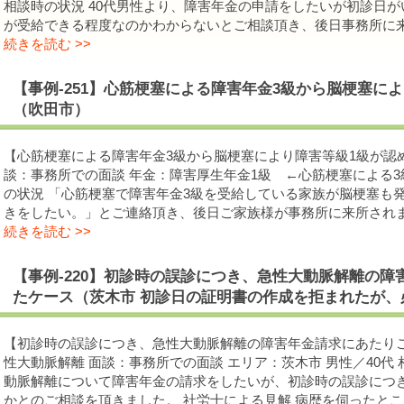
相談時の状況 40代男性より、障害年金の申請をしたいが初診日
が受給できる程度なのかわからないとご相談頂き、後日事務所に来
続きを読む >>
【事例-251】心筋梗塞による障害年金3級から脳梗塞に
（吹田市）
【心筋梗塞による障害年金3級から脳梗塞により障害等級1級が認め
談：事務所での面談 年金：障害厚生年金1級 ←心筋梗塞による3
の状況 「心筋梗塞で障害年金3級を受給している家族が脳梗塞も
きをしたい。」とご連絡頂き、後日ご家族様が事務所に来所されま
続きを読む >>
【事例-220】初診時の誤診につき、急性大動脈解離の
たケース（茨木市 初診日の証明書の作成を拒まれたが、
【初診時の誤診につき、急性大動脈解離の障害年金請求にあたりご
性大動脈解離 面談：事務所での面談 エリア：茨木市 男性／40代 
動脈解離について障害年金の請求をしたいが、初診時の誤診につ
かとのご相談を頂きました。 社労士による見解 病歴を伺ったと