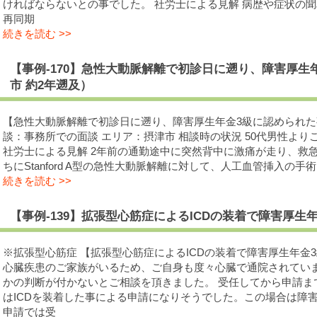
ければならないとの事でした。 社労士による見解 病歴や症状の
再同期
続きを読む >>
【事例-170】急性大動脈解離で初診日に遡り、障害厚生
市 約2年遡及）
【急性大動脈解離で初診日に遡り、障害厚生年金3級に認められた
談：事務所での面談 エリア：摂津市 相談時の状況 50代男性よ
社労士による見解 2年前の通勤途中に突然背中に激痛が走り、救
ちにStanford A型の急性大動脈解離に対して、人工血管挿入の
続きを読む >>
【事例-139】拡張型心筋症によるICDの装着で障害厚生
※拡張型心筋症 【拡張型心筋症によるICDの装着で障害厚生年金
心臓疾患のご家族がいるため、ご自身も度々心臓で通院されてい
かの判断が付かないとご相談を頂きました。 受任してから申請ま
はICDを装着した事による申請になりそうでした。この場合は障
申請では受