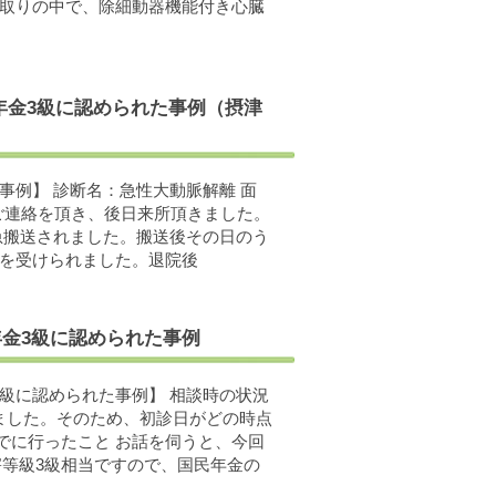
聞取りの中で、除細動器機能付き心臓
年金3級に認められた事例（摂津
事例】 診断名：急性大動脈解離 面
りご連絡を頂き、後日来所頂きました。
急搬送されました。搬送後その日のう
手術を受けられました。退院後
年金3級に認められた事例
3級に認められた事例】 相談時の状況
ました。そのため、初診日がどの時点
でに行ったこと お話を伺うと、今回
害等級3級相当ですので、国民年金の