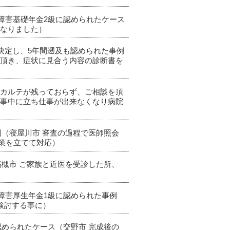
、障害基礎年金2級に認められたケース
となりました）
級が決定し、5年間遡及も認められた事例
て頂き、症状に見合う内容の診断書を
いてカルテが残っておらず、ご相談を頂
仕事中に立ち仕事が出来なくなり病院
例（寝屋川市 審査の過程で医師照会
策を立てて対応）
高槻市 ご家族と近医を受診した所、
で障害厚生年金1級に認められた事例
検討する事に）
認められたケース（交野市 完成後の