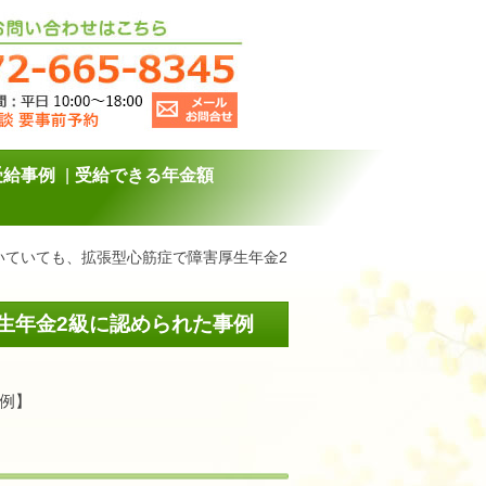
受給事例
受給できる年金額
働いていても、拡張型心筋症で障害厚生年金2
厚生年金2級に認められた事例
例】