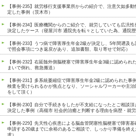
【事例-235】就労移行支援事業所からの紹介で、注意欠如多
定した事例（茨木市）
【事例-234】医療機関からのご紹介で、就労していても広汎
決定したケース（寝屋川市 通院先を転々としていた為、通院
【事例-233】うつ病で障害厚生年金2級が決定し、5年間遡及
で照会事項につき返戻があり、追加書類、取り寄せで対応）
【事例-232】右延髄外側脳梗塞で障害厚生年金3級に認められ
まいで倒れ、救急搬送）
【事例-231】多系統萎縮症で障害厚生年金2級に認められた事
検査を受けられるかが焦点となり、ソーシャルワーカーや主治
をして頂く）
【事例-230】自分で手続きをしたが不支給になったとご相談
決定した事例（高槻市 社会的治癒と判断する理由を病歴・就
【事例-229】先天性心疾患による脳血管閉塞性脳梗塞で障害
申請する20歳までに余裕のあるご相談で、しっかり準備を終え
求）