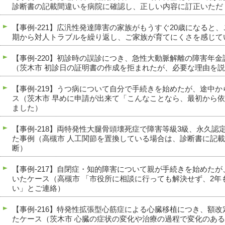
診断書の記載間違いを病院に確認し、正しい内容に訂正いただ
【事例-221】広汎性発達障害の家族がもうすぐ20歳になると
期から対人トラブルを繰り返し、ご家族が育てにくさを感じて
【事例-220】初診時の誤診につき、急性大動脈解離の障害年
（茨木市 初診日の証明書の作成を拒まれたが、必要な理由を
【事例-219】うつ病について自分で手続きを始めたが、途中
ス（茨木市 早めに申請が出来て「こんなことなら、最初から
ました）
【事例-218】両特発性大腿骨頭壊死症で障害等級3級、永久認
た事例（高槻市 人工関節を置換している場合は、診断書に記
断）
【事例-217】自閉症・知的障害について親が手続きを始めた
いたケース（高槻市 「市役所に相談に行っても解決せず、2年
い」とご連絡）
【事例-216】特発性拡張型心筋症による心臓移植につき、額
たケース（茨木市 心臓の症状の変化や治療の過程で変化のあ