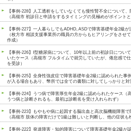
【事例-228】人工透析をしていなくても慢性腎不全について
（高槻市 初診日と申請をするタイミングの見極めがポイント
【事例-227】一人暮らしでもADHD, ASDで障害基礎年金2
（枚方市 相談支援事業所の職員の方からもヒアリングをさせ
作成）
【事例-226】Ⅰ型糖尿病について、10年以上前の初診日につ
いたケース（高槻市 フルタイムで就労していたが、倦怠感で
を受診）
【事例-225】全身性強皮症で障害基礎年金2級に認められた事
が入る場合もあり、幣所では全ての書類に対してしっかりと対
【事例-224】うつ病で障害厚生年金2級に認められたケース（
うつ病と診断されるも、最初は診断名を受け入れられず）
【事例-223】もやもや病に起因する脳出血と高次脳機能障害
（高槻市 肢体の障害だけで1級は難しいと判断し、他の症状も
【事例-222】発達障害・知的障害について障害基礎年金2級が