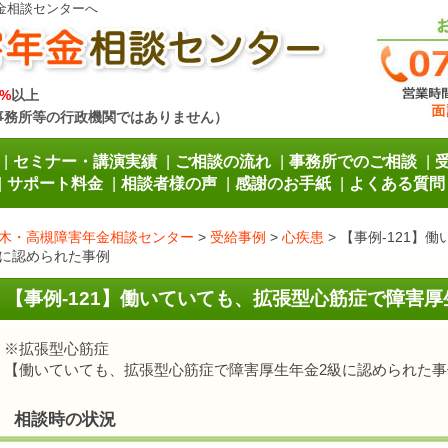
金相談センターへ
%
以上
事務所等の行政機関ではありません）
セミナー・講演実績
ご相談の流れ
事務所でのご相談
サポート料金
相談者様の声
感謝のお手紙
よくある質問
木・高槻障害年金相談センター
>
受給事例
>
心疾患
>
【事例-121】
に認められた事例
【事例-121】働いていても、拡張型心筋症で障害
※拡張型心筋症
【働いていても、拡張型心筋症で障害厚生年金2級に認められた事
相談時の状況