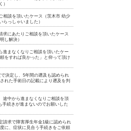
く）
、ご相談を頂いたケース（茨木市 幼少
いらっしゃいました）
金請求にあたりご相談を頂いたケース
説明し解決）
から進まなくなりご相談を頂いたケー
依頼をすれば良かった」と仰って頂け
定で決定し、5年間の遡及も認められ
載された手術日の記載により遡及を判
が、途中から進まなくなりご相談を頂
も手続きが進まないのでお願いした
改定請求で障害厚生年金1級に認められ
る度に、症状に見合う手続きをご依頼