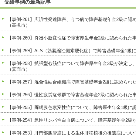
受給事例の最新記事
【事例-261】広汎性発達障害、うつ病で障害基礎年金2級に
（高槻市）
【事例-260】脊髄小脳変性症で障害厚生年金2級に認められた
【事例-259】ALS（筋萎縮性側索硬化症）で障害基礎年金1
【事例-258】拡張型心筋症について障害厚生年金3級が決定し
（箕面市）
【事例-257】混合性結合組織病で障害基礎年金2級に認められ
【事例-256】慢性疲労症候群で障害基礎年金2級に認められた
【事例-255】両網膜色素変性症について、障害厚生年金1級に
【事例-254】急性リンパ性白血病について、障害基礎年金2
【事例-253】肝門部胆管癌による生体肝移植後の後遺症につ