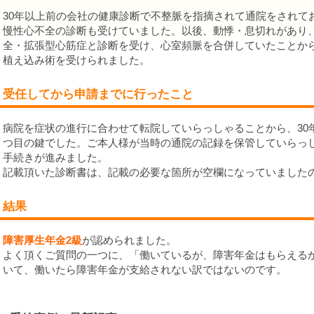
30年以上前の会社の健康診断で不整脈を指摘されて通院をされて
慢性心不全の診断も受けていました。以後、動悸・息切れがあり
全・拡張型心筋症と診断を受け、心室頻脈を合併していたことか
植え込み術を受けられました。
受任してから申請までに行ったこと
病院を症状の進行に合わせて転院していらっしゃることから、30
つ目の鍵でした。ご本人様が当時の通院の記録を保管していらっ
手続きが進みました。
記載頂いた診断書は、記載の必要な箇所が空欄になっていました
結果
障害厚生年金2級
が認められました。
よく頂くご質問の一つに、「働いているが、障害年金はもらえる
いて、働いたら障害年金が支給されない訳ではないのです。