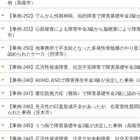
例（高槻市）
【事例-252】てんかん性精神病、知的障害で障害基礎年金2級
【事例-251】心筋梗塞による障害年金3級から脳梗塞により障
市）
【事例-250】他事務所で不支給となった多発性骨髄腫のやり
認められたケース（摂津市）
【事例-249】広汎性発達障害、社交不安障害で障害基礎年金
【事例-248】ADHD, ASDで障害厚生年金3級が決定した事例
【事例-247】重症筋無力症（難病）で障害基礎年金2級に認め
【事例-246】先天性の臼蓋形成不全があったが、右変形性股
られた事例（茨木市）
【事例-245】うつ病で障害基礎年金2級が決定した事例（高槻
【事例-244】広汎性発達障害、注意欠如多動障害、社交不安