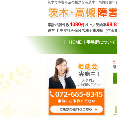
茨木で障害年金の相談なら茨木・高槻障害年
4080
98.8
累計相談件数
件
以上／受給率
運営 ミモザ社会保険労務士事務所（年金
HOME
事務所について
茨
級