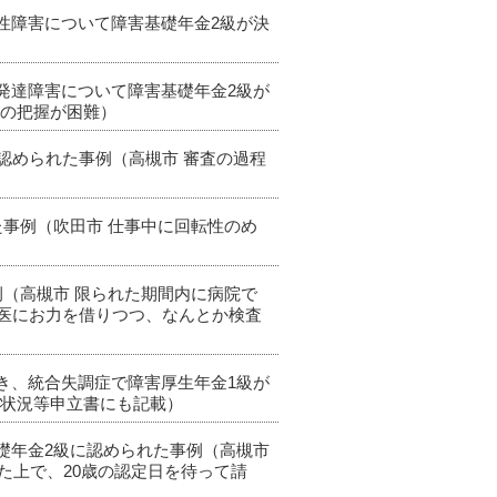
動性障害について障害基礎年金2級が決
性発達障害について障害基礎年金2級が
歴の把握が困難）
も認められた事例（高槻市 審査の過程
た事例（吹田市 仕事中に回転性のめ
例（高槻市 限られた期間内に病院で
医にお力を借りつつ、なんとか検査
頂き、統合失調症で障害厚生年金1級が
労状況等申立書にも記載）
基礎年金2級に認められた事例（高槻市
た上で、20歳の認定日を待って請