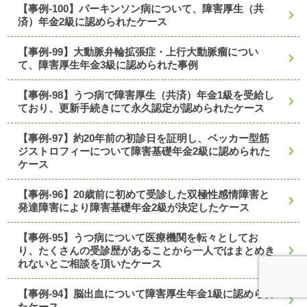
【事例-100】パーキンソン病について、障害厚生（共
済）年金2級に認められたケース
【事例-99】大動脈弁輪拡張症・上行大動脈瘤につい
て、障害厚生年金3級に認められた事例
【事例-98】うつ病で障害厚生（共済）年金1級を受給し
ており、更新手続きにて永久認定が認められたケース
【事例-97】約20年前の初診日を証明し、ベッカー型筋
ジストロフィーについて障害基礎年金2級に認められた
ケース
【事例-96】20歳前に初めて受診した双極性感情障害と
発達障害により障害基礎年金2級が決定したケース
【事例-95】うつ病について医療機関を転々としてお
り、たくさんの受診歴があることから一人ではまとめき
れないとご相談を頂いたケース
【事例-94】脳出血について障害厚生年金1級に認められ
たケース