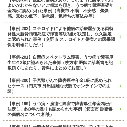
よいかわからないとご相談を頂き、うつ病で障害基礎年
金2級に認められた事例（高槻市 不眠、不安感、焦燥
感、意欲の低下、倦怠感、気持ちの落込み等）
【事例-202】ステロイドによる他病の治療歴がある両特
発性大腿骨頭壊死症で障害等級3級が決定し、永久認定
に認められた事例（交野市 ステロイドと傷病との因果関
係を明確にしたい）
【事例-201】自閉症スペクトラム障害、うつ病で障害厚
生年金2級に認められた事例（枚方市 医師に診断書を記
載頂くにあたり、資料にまとめてお渡し）
【事例-200】子宮頸がんで障害厚生年金1級に認められ
たケース（門真市 外出困難な状態でオンラインでの面
談）
【事例-199】うつ病・強迫性障害で障害厚生年金2級が
決定し、約3年の遡りも認められた事例（箕面市 診断書
の傷病名について相談）
【事例-198】一般企業の一般雇用で就労していることか