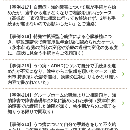
【事例-217】自閉症・知的障害について親が手続きを始
めたが、途中から進まなくなりご相談を頂いたケース
（高槻市 「市役所に相談に行っても解決せず、2年も手
続きが進まないのでお願いしたい」とご連絡）
【事例-216】特発性拡張型心筋症による心臓移植につ
き、額改定請求で障害厚生年金1級に認められたケース
（茨木市 心臓の症状の変化や治療の過程で変化のある度
に、症状に見合う手続きをご依頼頂く）
【事例-215】うつ病・ADHDについて自分で手続きを進
めたが不安になり、途中からご依頼を頂いたケース（吹
田市 持参頂いた診断書は、実際の症状よりもかなり軽い
内容で書かれていた）
【事例-214】グループホームの職員よりご相談頂き、知
的障害で障害基礎年金2級に認められた事例（摂津市 知
的障害での継続した通院が無く、幼少期からのご様子を
知りうる限りで聞取り）
【事例-213】うつ病について自分で手続きをして不支給
となり、ご依頼を頂いたケース（茨木市 うつ病の症状で