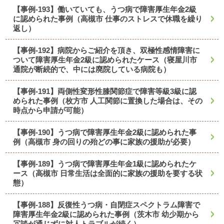
【事例-193】働いていても、うつ病で障害厚生年金2級
に認められた事例（高槻市 仕事のストレスで休職を繰り
返し）
【事例-192】病院からご紹介を頂き、双極性感情障害に
ついて障害厚生年金2級に認められたケース（寝屋川市
通院が断続的で、中には廃院している病院も）
【事例-191】両側性変形性膝関節症で障害等級3級に認
められた事例（枚方市 人工関節に置換した場合は、その
時点から申請が可能）
【事例-190】うつ病で障害厚生年金2級に認められた事
例（高槻市 身の回りの殆どの事に家族の援助が必要）
【事例-189】うつ病で障害厚生年金1級に認められたケ
ース（高槻市 日常生活は全面的に家族の援助を要する状
態）
【事例-188】反復性うつ病・自閉症スペクトラム障害で
障害厚生年金2級に認められた事例（茨木市 幼少期から
冗談が通じずに対人トラブルが続く）