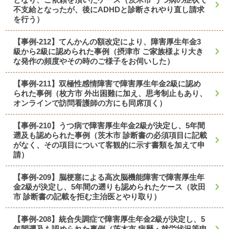
不支給となったが、後にADHDと診断されやり直し請求
を行う）
【事例-212】てんかんの額改定により、障害厚生年金3
級から2級に認められた事例（摂津市 ご家族様より大き
な発作の頻度やその時のご様子をお伺いした）
【事例-211】双極性感情障害で障害厚生年金2級に認め
られた事例（枚方市 外出困難に加え、思考制止もあり、
オンラインで訪問看護師の方にも同席頂く）
【事例-210】うつ病で障害厚生年金2級が決定し、5年間
遡及も認められた事例（茨木市 診断書の必須項目に記載
がなく、その項目について客観的に示す書類を加えて申
請）
【事例-209】脳梗塞による高次脳機能障害で障害厚生年
金2級が決定し、5年間の遡りも認められたケース（吹田
市 診断書の記載を拒む主治医とやり取り）
【事例-208】統合失調症で障害厚生年金2級が決定し、5
年間遡及も認められた事例（茨木市 病歴・就労状況等申