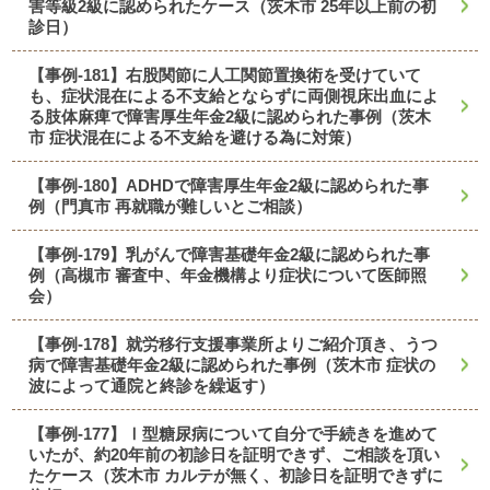
害等級2級に認められたケース（茨木市 25年以上前の初
診日）
【事例-181】右股関節に人工関節置換術を受けていて
も、症状混在による不支給とならずに両側視床出血によ
る肢体麻痺で障害厚生年金2級に認められた事例（茨木
市 症状混在による不支給を避ける為に対策）
【事例-180】ADHDで障害厚生年金2級に認められた事
例（門真市 再就職が難しいとご相談）
【事例-179】乳がんで障害基礎年金2級に認められた事
例（高槻市 審査中、年金機構より症状について医師照
会）
【事例-178】就労移行支援事業所よりご紹介頂き、うつ
病で障害基礎年金2級に認められた事例（茨木市 症状の
波によって通院と終診を繰返す）
【事例-177】Ⅰ型糖尿病について自分で手続きを進めて
いたが、約20年前の初診日を証明できず、ご相談を頂い
たケース（茨木市 カルテが無く、初診日を証明できずに