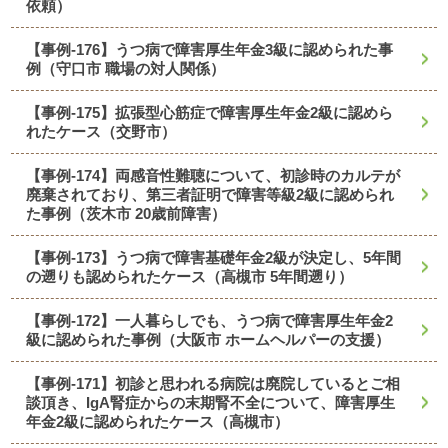
依頼）
【事例-176】うつ病で障害厚生年金3級に認められた事
例（守口市 職場の対人関係）
【事例-175】拡張型心筋症で障害厚生年金2級に認めら
れたケース（交野市）
【事例-174】両感音性難聴について、初診時のカルテが
廃棄されており、第三者証明で障害等級2級に認められ
た事例（茨木市 20歳前障害）
【事例-173】うつ病で障害基礎年金2級が決定し、5年間
の遡りも認められたケース（高槻市 5年間遡り）
【事例-172】一人暮らしでも、うつ病で障害厚生年金2
級に認められた事例（大阪市 ホームヘルパーの支援）
【事例-171】初診と思われる病院は廃院しているとご相
談頂き、IgA腎症からの末期腎不全について、障害厚生
年金2級に認められたケース（高槻市）