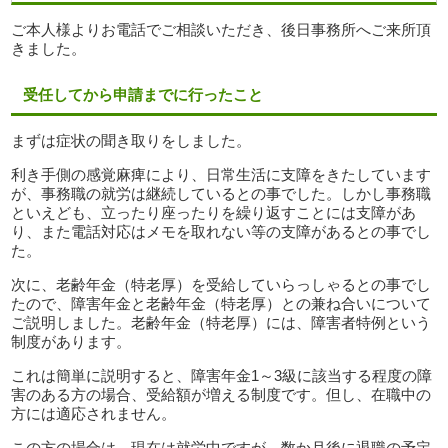
ご本人様よりお電話でご相談いただき、後日事務所へご来所頂
きました。
受任してから申請までに行ったこと
まずは症状の聞き取りをしました。
利き手側の感覚麻痺により、日常生活に支障をきたしています
が、事務職の就労は継続しているとの事でした。しかし事務職
といえども、立ったり座ったりを繰り返すことには支障があ
り、また電話対応はメモを取れない等の支障があるとの事でし
た。
次に、老齢年金（特老厚）を受給していらっしゃるとの事でし
たので、障害年金と老齢年金（特老厚）との兼ね合いについて
ご説明しました。老齢年金（特老厚）には、障害者特例という
制度があります。
これは簡単に説明すると、障害年金1～3級に該当する程度の障
害のある方の場合、受給額が増える制度です。但し、在職中の
方には適応されません。
この方の場合は、現在は就労中ですが、数か月後に退職の予定