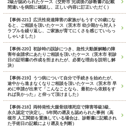
2級が認められたケース（交野市 完成後の診断書の記載
間違いを病院に確認し、正しい内容に訂正いただく）
【事例-221】広汎性発達障害の家族がもうすぐ20歳にな
ると、ご相談を頂いたケース（茨木市 幼少期から対人ト
ラブルを繰り返し、ご家族が育てにくさを感じていらっ
しゃいました）
【事例-220】初診時の誤診につき、急性大動脈解離の障
害年金請求にあたりご相談を頂いたケース（茨木市 初診
日の証明書の作成を拒まれたが、必要な理由を説明し解
決）
【事例-219】うつ病について自分で手続きを始めたが、
途中から進まなくなりご相談を頂いたケース（茨木市 早
めに申請が出来て「こんなことなら、最初から依頼をす
れば良かった」と仰って頂けました）
【事例-218】両特発性大腿骨頭壊死症で障害等級3級、
永久認定で決定し、5年間の遡及も認められた事例（高
槻市 人工関節を置換している場合は、診断書に記載され
た手術日の記載により遡及を判断）