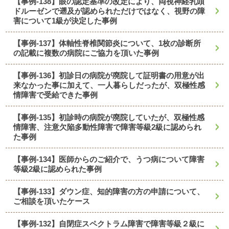
【事例-138】眼の認定基準の改定により、両視神経乳頭
ドルーゼンで遡及が認められただけではなく、視野の障
害について1級が決定した事例
【事例-137】体軸性脊椎関節炎について、1枚の診断所
の記載に複数の病院にご協力を頂いた事例
【事例-136】初診日の病院が廃院して証明書の用意が出
来なかった事に加えて、一人暮らしだったが、双極性感
情障害で受給できた事例
【事例-135】初診時の病院が廃院していたが、双極性感
情障害、注意欠陥多動性障害で障害等級2級に認められ
た事例
【事例-134】医師からのご紹介で、うつ病について障害
等級2級に認められた事例
【事例-133】ダウン症、知的障害の方の申請について、
ご相談を頂いたケース
【事例-132】自閉症スペクトラム障害で障害等級２級に