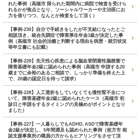
れた事例（高槻市 限られた期間内に病院で検査を受けら
れるかが焦点となり、ソーシャルワーカーや主治医にお
力を借りつつ、なんとか検査をして頂く）
【事例-230】自分で手続きをしたが不支給になったとご
相談頂き、統合失調症で障害厚生年金1級が決定した事
例（高槻市 社会的治癒と判断する理由を病歴・就労状況
等申立書にも記載）
【事例-229】先天性心疾患による脳血管閉塞性脳梗塞で
障害基礎年金2級に認められた事例（高槻市 申請する20
歳までに余裕のあるご相談で、しっかり準備を終えた上
で、20歳の認定日を待って請求）
【事例-228】人工透析をしていなくても慢性腎不全につ
いて、障害基礎年金2級に認められたケース（高槻市 初
診日と申請をするタイミングの見極めがポイントとなり
ました）
【事例-227】一人暮らしでもADHD, ASDで障害基礎年
金2級が決定し、5年間遡及も認められた事例（枚方市 相
談支援事業所の職員の方からもヒアリングをさせて頂