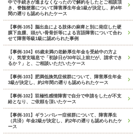
中で手続きが進まなくなったので解約をしたとご相談頂
き、脊髄梗塞について障害厚生年金1級が決定し、約4年
間の遡りも認められたケース
【事例-105】脳出血による肢体の麻痺と別に発症した硬
膜下血腫、頭がい骨骨折等による言語障害について合わ
せて障害等級1級に認められた事例
【事例-104】65歳未満の老齢厚生年金を受給中の方よ
り、気管支喘息で「初診日が30年以上前だが、請求でき
るか？」と、ご相談いただいたケース
【事例-103】肥満低換気症候群について、障害厚生年金
3級が決定し、約2年間の遡りも認められたケース
【事例-102】双極性感情障害で自分で申請をしたが不支
給となり、ご依頼を頂いたケース
【事例-101】ギランバレー症候群について、障害厚生
（共済）年金2級が決定し、約2年の遡りも認められたケ
ース