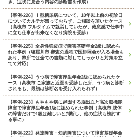
き、症状に見合う内容の診断書を作成）
【事例-226】Ⅰ型糖尿病について、10年以上前の初診日
についてカルテが残っておらず、ご相談を頂いたケース
（高槻市 フルタイムで就労していたが、倦怠感で仕事中
に立ち仕事が出来なくなり病院を受診）
【事例-225】全身性強皮症で障害基礎年金2級に認めら
れた事例（寝屋川市 審査の過程で医師照会が入る場合も
あり、幣所では全ての書類に対してしっかりと対策を立
てて対応）
【事例-224】うつ病で障害厚生年金2級に認められたケ
ース（高槻市 ご家族と近医を受診した所、うつ病と診断
されるも、最初は診断名を受け入れられず）
【事例-223】もやもや病に起因する脳出血と高次脳機能
障害で障害厚生年金1級に認められた事例（高槻市 肢体
の障害だけで1級は難しいと判断し、他の症状も検討す
る事に）
【事例-222】発達障害・知的障害について障害基礎年金