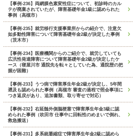
【事例-236】両網膜色素変性症について、初診時のカル
テが廃棄されていたが、障害基礎年金1級に認められた
事例（高槻市）
【事例-235】就労移行支援事業所からの紹介で、注意欠
如多動性障害について障害基礎年金2級が決定した事例
（茨木市）
【事例-234】医療機関からのご紹介で、就労していても
広汎性発達障害について障害基礎年金2級が決定したケ
ース（寝屋川市 通院先を転々としていた為、通院歴の把
握が困難）
【事例-233】うつ病で障害厚生年金2級が決定し、5年間
遡及も認められた事例（高槻市 審査の過程で照会事項に
つき返戻があり、追加書類、取り寄せで対応）
【事例-232】右延髄外側脳梗塞で障害厚生年金3級に認
められた事例（吹田市 仕事中に回転性のめまいで倒れ、
救急搬送）
【事例-231】多系統萎縮症で障害厚生年金2級に認めら