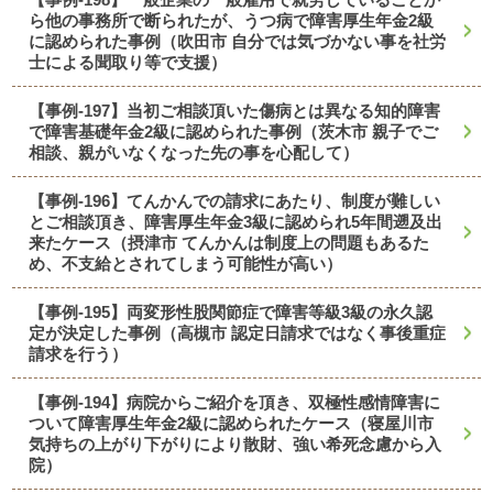
ら他の事務所で断られたが、うつ病で障害厚生年金2級
に認められた事例（吹田市 自分では気づかない事を社労
士による聞取り等で支援）
【事例-197】当初ご相談頂いた傷病とは異なる知的障害
で障害基礎年金2級に認められた事例（茨木市 親子でご
相談、親がいなくなった先の事を心配して）
【事例-196】てんかんでの請求にあたり、制度が難しい
とご相談頂き、障害厚生年金3級に認められ5年間遡及出
来たケース（摂津市 てんかんは制度上の問題もあるた
め、不支給とされてしまう可能性が高い）
【事例-195】両変形性股関節症で障害等級3級の永久認
定が決定した事例（高槻市 認定日請求ではなく事後重症
請求を行う）
【事例-194】病院からご紹介を頂き、双極性感情障害に
ついて障害厚生年金2級に認められたケース（寝屋川市
気持ちの上がり下がりにより散財、強い希死念慮から入
院）