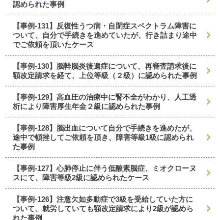
認められた事例
【事例-131】反復性うつ病・自閉症スペクトラム障害に
ついて、自分で手続きを進めていたが、行き詰まり途中
でご依頼を頂いたケース
【事例-130】脳幹脳炎後遺症について、再審査請求後に
額改定請求を経て、上位等級（２級）に認められた事例
【事例-129】高血圧の治療中に腎不全がわかり、人工透
析により障害厚生年金２級に認められた事例
【事例-128】脳出血について自分で手続きを進めたが、
途中で頓挫してご依頼を頂き、障害等級1級に認められ
た事例
【事例-127】心肺停止に伴う低酸素脳症、ミオクローヌ
スにて、障害等級2級に認められたケース
【事例-126】注意欠如多動症で3級を受給していた方に
ついて、就労していても額改定請求により2級が認めら
れた事例