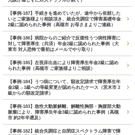
【事例-187】手続きを進めていたが、途中から依頼した
いとご家族様より相談頂き、統合失調症で障害基礎年金
2級に認められた事例（高槻市 お母さまよりご連絡）
【事例-186】病院からのご紹介で反復性うつ病性障害に
対して障害厚生（共済）年金2級に認められた事例（大
東市 対人恐怖で最初はメールでやり取り）
【事例-185】左視床出血により障害厚生年金2級に認め
られた事例（高槻市 ご家族様よりご相談）
【事例-184】うつ病について、額改定請求で障害厚生年
金2級→1級への等級変更が認められたケース（茨木市 2
級からの額改定請求）
【事例-183】急性大動脈解離、解離性胸部・胸腹部大動
脈瘤により、障害厚生年金3級に認められた事例（高槻
市 約2年半遡及）
【事例-182】統合失調症と自閉症スペクトラム障害で障