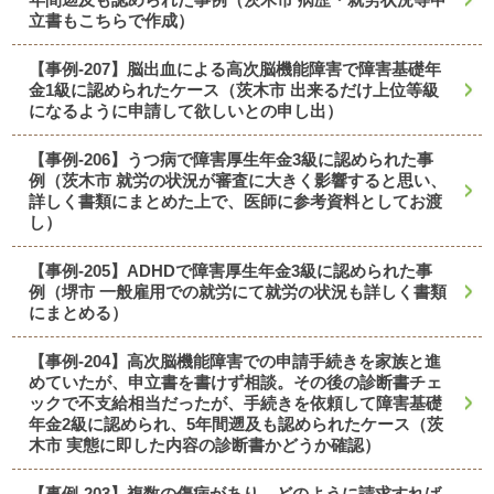
立書もこちらで作成）
【事例-207】脳出血による高次脳機能障害で障害基礎年
金1級に認められたケース（茨木市 出来るだけ上位等級
になるように申請して欲しいとの申し出）
【事例-206】うつ病で障害厚生年金3級に認められた事
例（茨木市 就労の状況が審査に大きく影響すると思い、
詳しく書類にまとめた上で、医師に参考資料としてお渡
し）
【事例-205】ADHDで障害厚生年金3級に認められた事
例（堺市 一般雇用での就労にて就労の状況も詳しく書類
にまとめる）
【事例-204】高次脳機能障害での申請手続きを家族と進
めていたが、申立書を書けず相談。その後の診断書チェ
ックで不支給相当だったが、手続きを依頼して障害基礎
年金2級に認められ、5年間遡及も認められたケース（茨
木市 実態に即した内容の診断書かどうか確認）
【事例-203】複数の傷病があり、どのように請求すれば