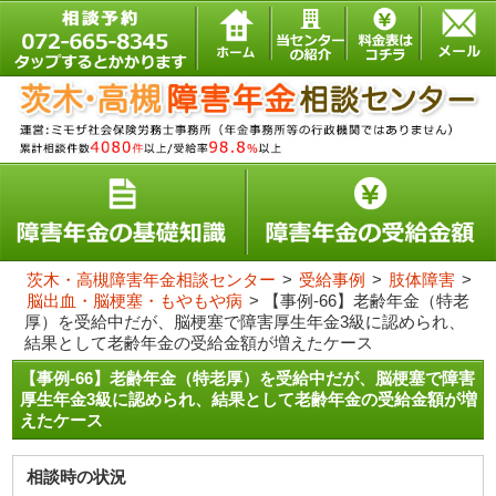
茨木・高槻障害年金相談センター
>
受給事例
>
肢体障害
>
脳出血・脳梗塞・もやもや病
>
【事例-66】老齢年金（特老
厚）を受給中だが、脳梗塞で障害厚生年金3級に認められ、
結果として老齢年金の受給金額が増えたケース
【事例-66】老齢年金（特老厚）を受給中だが、脳梗塞で障害
厚生年金3級に認められ、結果として老齢年金の受給金額が増
えたケース
相談時の状況