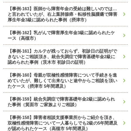
【事例-163】医師から障害年金の受給は難しいのでは…
と言われていたが、右上葉肺腺癌・転移性脳腫瘍で障害
厚生年金3級に認められた事例（摂津市）
【事例-162】乳がんで障害厚生年金3級に認められたケ
ース（高槻市）
【事例-161】カルテが残っておらず、初診日の証明がで
きないとご相談頂き、統合失調症で障害基礎年金2級に
認められた事例（茨木市 初診日の証明）
【事例-160】母親が双極性感情障害について手続きを進
めていたが、難しくて出来ないと途中からご相談を頂い
たケース（摂津市 5年間遡及）
【事例-159】統合失調症で障害基礎年金2級に認められ
た事例（箕面市 ご家族よりご相談）
【事例-158】障害者相談支援事業所からご紹介を頂き、
双極性感情障害について一人暮らしでも2級の5年間遡及
が認められたケース（高槻市 5年間遡及）