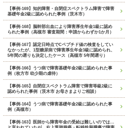
【事例-169】知的障害・自閉症スペクトラム障害で障害
基礎年金2級に認められた事例（茨木市）
【事例-168】脳幹部出血により障害厚生年金1級に認め
られた事例（高槻市 審査期間：申請からわずか1か月）
【事例-167】認定日時点でCペプチド値の検査をしてい
なかったが、1型糖尿病で障害厚生年金3級に認められ、
5年間の遡りも決定したケース（高槻市 5年間遡り）
【事例-166】うつ病で障害基礎年金2級に認められた事
例（枚方市 幼少期の虐待）
【事例-165】自閉症スペクトラム障害で障害等級2級に
認められた事例（茨木市 お母さまよりご相談）
【事例-164】うつ病で障害基礎年金2級に認められた事
例（高槻市）
【事例-163】医師から障害年金の受給は難しいのでは…
と言われていたが、右上葉肺腺癌・転移性脳腫瘍で障害