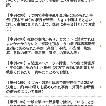
がなく、その項目について客観的に示す書類を加えて申
請）
【事例-206】うつ病で障害厚生年金3級に認められた事
例（茨木市 就労の状況が審査に大きく影響すると思い、
詳しく書類にまとめた上で、医師に参考資料としてお渡
し）
【事例-203】複数の傷病があり、どのように請求すれば
よいかわからないとご相談を頂き、うつ病で障害基礎年
金2級に認められた事例（高槻市 不眠、不安感、焦燥
感、意欲の低下、倦怠感、気持ちの落込み等）
【事例-201】自閉症スペクトラム障害、うつ病で障害厚
生年金2級に認められた事例（枚方市 医師に診断書を記
載頂くにあたり、資料にまとめてお渡し）
【事例-199】うつ病・強迫性障害で障害厚生年金2級が
決定し、約3年の遡りも認められた事例（箕面市 診断書
の傷病名について相談）
【事例-198】一般企業の一般雇用で就労していることか