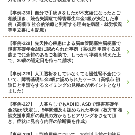
【事例-230】自分で手続きをしたが不支給になったとご
相談頂き、統合失調症で障害厚生年金1級が決定した事
例（高槻市 社会的治癒と判断する理由を病歴・就労状況
等申立書にも記載）
【事例-229】先天性心疾患による脳血管閉塞性脳梗塞で
障害基礎年金2級に認められた事例（高槻市 申請する20
歳までに余裕のあるご相談で、しっかり準備を終えた上
で、20歳の認定日を待って請求）
【事例-228】人工透析をしていなくても慢性腎不全につ
いて、障害基礎年金2級に認められたケース（高槻市 初
診日と申請をするタイミングの見極めがポイントとなり
ました）
【事例-227】一人暮らしでもADHD, ASDで障害基礎年
金2級が決定し、5年間遡及も認められた事例（枚方市 相
談支援事業所の職員の方からもヒアリングをさせて頂
き、症状に見合う内容の診断書を作成）
【事例-226】Ⅰ型糖尿病について、10年以上前の初診日