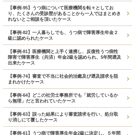
【事例-95】うつ病について医療機関を転々としてお
り、たくさんの受診歴があることから一人ではまとめき
れないとご相談を頂いたケース
【事例-82】一人暮らしでも、うつ病で障害厚生年金２
級に認められたケース
【事例-81】医療機関と上手く連携し、反復性うつ病性
障害で障害厚生（共済）年金2級を認められ、5年間遡及
出来たケース
【事例-74】審査で不当に社会的治癒及び遡及請求を阻
まれかけたケース
【事例-64】どこの社労士事務所でも「就労しているか
ら無理」だと言われていたケース
【事例-63】誤った結果により審査請求を行い、処分取
り消しにて覆したケース
【事例-61】うつ病で障害厚生年金2級に決定し、５年間