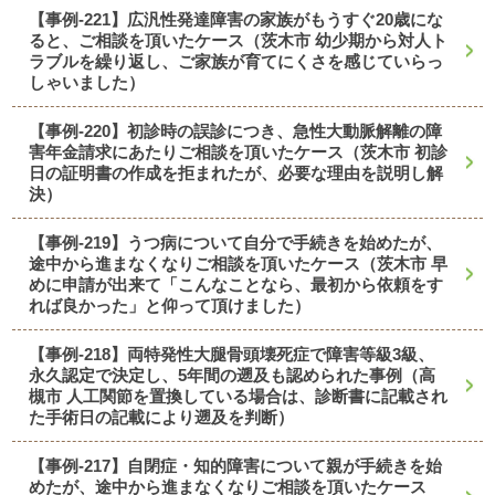
【事例-221】広汎性発達障害の家族がもうすぐ20歳にな
ると、ご相談を頂いたケース（茨木市 幼少期から対人ト
ラブルを繰り返し、ご家族が育てにくさを感じていらっ
しゃいました）
【事例-220】初診時の誤診につき、急性大動脈解離の障
害年金請求にあたりご相談を頂いたケース（茨木市 初診
日の証明書の作成を拒まれたが、必要な理由を説明し解
決）
【事例-219】うつ病について自分で手続きを始めたが、
途中から進まなくなりご相談を頂いたケース（茨木市 早
めに申請が出来て「こんなことなら、最初から依頼をす
れば良かった」と仰って頂けました）
【事例-218】両特発性大腿骨頭壊死症で障害等級3級、
永久認定で決定し、5年間の遡及も認められた事例（高
槻市 人工関節を置換している場合は、診断書に記載され
た手術日の記載により遡及を判断）
【事例-217】自閉症・知的障害について親が手続きを始
めたが、途中から進まなくなりご相談を頂いたケース