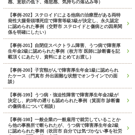
感、意欲の低下、倦怠感、気持ちの落込み等）
【事例-202】ステロイドによる他病の治療歴がある両特
発性大腿骨頭壊死症で障害等級3級が決定し、永久認定
に認められた事例（交野市 ステロイドと傷病との因果関
係を明確にしたい）
【事例-201】自閉症スペクトラム障害、うつ病で障害厚
生年金2級に認められた事例（枚方市 医師に診断書を記
載頂くにあたり、資料にまとめてお渡し）
【事例-200】子宮頸がんで障害厚生年金1級に認められ
たケース（門真市 外出困難な状態でオンラインでの面
談）
【事例-199】うつ病・強迫性障害で障害厚生年金2級が
決定し、約3年の遡りも認められた事例（箕面市 診断書
の傷病名について相談）
【事例-198】一般企業の一般雇用で就労していることか
ら他の事務所で断られたが、うつ病で障害厚生年金2級
に認められた事例（吹田市 自分では気づかない事を社労