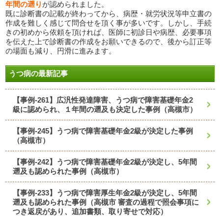
年間の遡り
が認められました。
既に診断書の記載が終わってから、病歴・就労状況等申立書の
作成を難しく感じて問合せを頂く事が多いです。しかし、手続
きの初めから依頼を頂ければ、医師に初診日や病歴、必要事項
を伝えた上で診断書の作成をお願いできるので、後から訂正等
の場面も減り、円滑に進みます。
うつ病の最新記事
【事例-261】広汎性発達障害、うつ病で障害基礎年金2
級に認められ、１年間の遡及も決定した事例（高槻市）
【事例-245】うつ病で障害基礎年金2級が決定した事例
（高槻市）
【事例-242】うつ病で障害基礎年金2級が決定し、5年間
遡及も認められた事例（高槻市）
【事例-233】うつ病で障害厚生年金2級が決定し、5年間
遡及も認められた事例（高槻市 審査の過程で照会事項に
つき返戻があり、追加書類、取り寄せで対応）