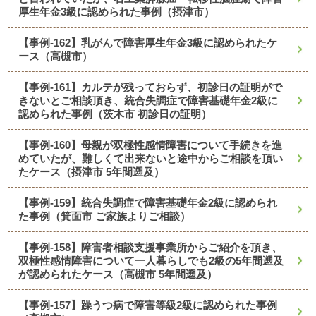
厚生年金3級に認められた事例（摂津市）
【事例-162】乳がんで障害厚生年金3級に認められたケ
ース（高槻市）
【事例-161】カルテが残っておらず、初診日の証明がで
きないとご相談頂き、統合失調症で障害基礎年金2級に
認められた事例（茨木市 初診日の証明）
【事例-160】母親が双極性感情障害について手続きを進
めていたが、難しくて出来ないと途中からご相談を頂い
たケース（摂津市 5年間遡及）
【事例-159】統合失調症で障害基礎年金2級に認められ
た事例（箕面市 ご家族よりご相談）
【事例-158】障害者相談支援事業所からご紹介を頂き、
双極性感情障害について一人暮らしでも2級の5年間遡及
が認められたケース（高槻市 5年間遡及）
【事例-157】躁うつ病で障害等級2級に認められた事例