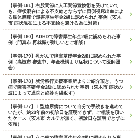
【事例-181】右股関節に人工関節置換術を受けていて
も、症状混在による不支給とならずに両側視床出血によ
る肢体麻痺で障害厚生年金2級に認められた事例（茨木
市 症状混在による不支給を避ける為に対策）
【事例-180】ADHDで障害厚生年金2級に認められた事
例（門真市 再就職が難しいとご相談）
【事例-179】乳がんで障害基礎年金2級に認められた事
例（高槻市 審査中、年金機構より症状について医師照
会）
【事例-178】就労移行支援事業所よりご紹介頂き、うつ
病で障害基礎年金2級に認められた事例（茨木市 症状の
波によって通院と終診を繰返す）
【事例-177】Ⅰ型糖尿病について自分で手続きを進めて
いたが、約20年前の初診日を証明できず、ご相談を頂い
たケース（茨木市 カルテが無く、初診日を証明できずに
依頼）
【事例-176】うつ病で障害厚生年金3級に認められた事