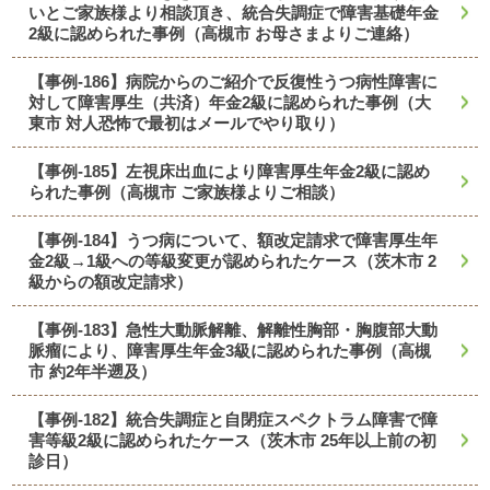
いとご家族様より相談頂き、統合失調症で障害基礎年金
2級に認められた事例（高槻市 お母さまよりご連絡）
【事例-186】病院からのご紹介で反復性うつ病性障害に
対して障害厚生（共済）年金2級に認められた事例（大
東市 対人恐怖で最初はメールでやり取り）
【事例-185】左視床出血により障害厚生年金2級に認め
られた事例（高槻市 ご家族様よりご相談）
【事例-184】うつ病について、額改定請求で障害厚生年
金2級→1級への等級変更が認められたケース（茨木市 2
級からの額改定請求）
【事例-183】急性大動脈解離、解離性胸部・胸腹部大動
脈瘤により、障害厚生年金3級に認められた事例（高槻
市 約2年半遡及）
【事例-182】統合失調症と自閉症スペクトラム障害で障
害等級2級に認められたケース（茨木市 25年以上前の初
診日）