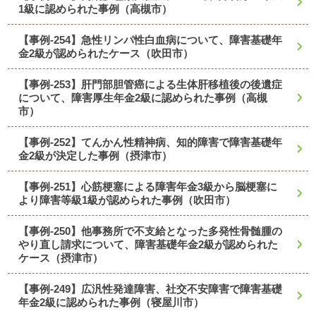
1級に認められた事例（高槻市）
【事例-254】急性リンパ性白血病について、障害基礎年
金2級が認められたケース（吹田市）
【事例-253】肝門部胆管癌による生体肝移植後の後遺症
について、障害厚生年金2級に認められた事例（高槻
市）
【事例-252】てんかん性精神病、知的障害で障害基礎年
金2級が決定した事例（摂津市）
【事例-251】心筋梗塞による障害年金3級から脳梗塞に
より障害等級1級が認められた事例（吹田市）
【事例-250】他事務所で不支給となった多発性骨髄腫の
やり直し請求について、障害基礎年金2級が認められた
ケース（摂津市）
【事例-249】広汎性発達障害、社交不安障害で障害基礎
年金2級に認められた事例（寝屋川市）