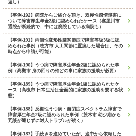
返し）
【事例-192】病院からご紹介を頂き、双極性感情障害に
ついて障害厚生年金2級に認められたケース（寝屋川市
通院が断続的で、中には廃院している病院も）
【事例-191】両側性変形性膝関節症で障害等級3級に認
められた事例（枚方市 人工関節に置換した場合は、その
時点から申請が可能）
【事例-190】うつ病で障害厚生年金2級に認められた事
例（高槻市 身の回りの殆どの事に家族の援助が必要）
【事例-189】うつ病で障害厚生年金1級に認められたケ
ース（高槻市 日常生活は全面的に家族の援助を要する状
態）
【事例-188】反復性うつ病・自閉症スペクトラム障害で
障害厚生年金2級に認められた事例（茨木市 幼少期から
冗談が通じずに対人トラブルが続く）
【事例-187】手続きを進めていたが、途中から依頼した