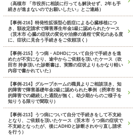
（高槻市 「市役所に相談に行っても解決せず、2年も手
続きが進まないのでお願いしたい」とご連絡）
【事例-216】特発性拡張型心筋症による心臓移植につ
き、額改定請求で障害厚生年金1級に認められたケース
（茨木市 心臓の症状の変化や治療の過程で変化のある度
に、症状に見合う手続きをご依頼頂く）
【事例-215】うつ病・ADHDについて自分で手続きを進
めたが不安になり、途中からご依頼を頂いたケース（吹
田市 持参頂いた診断書は、実際の症状よりもかなり軽い
内容で書かれていた）
【事例-214】グループホームの職員よりご相談頂き、知
的障害で障害基礎年金2級に認められた事例（摂津市 知
的障害での継続した通院が無く、幼少期からのご様子を
知りうる限りで聞取り）
【事例-213】うつ病について自分で手続きをして不支給
となり、ご依頼を頂いたケース（茨木市 うつ病の症状で
不支給となったが、後にADHDと診断されやり直し請求
を行う）