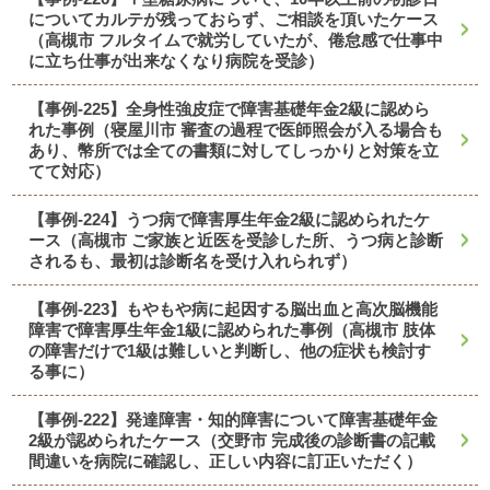
についてカルテが残っておらず、ご相談を頂いたケース
（高槻市 フルタイムで就労していたが、倦怠感で仕事中
に立ち仕事が出来なくなり病院を受診）
【事例-225】全身性強皮症で障害基礎年金2級に認めら
れた事例（寝屋川市 審査の過程で医師照会が入る場合も
あり、幣所では全ての書類に対してしっかりと対策を立
てて対応）
【事例-224】うつ病で障害厚生年金2級に認められたケ
ース（高槻市 ご家族と近医を受診した所、うつ病と診断
されるも、最初は診断名を受け入れられず）
【事例-223】もやもや病に起因する脳出血と高次脳機能
障害で障害厚生年金1級に認められた事例（高槻市 肢体
の障害だけで1級は難しいと判断し、他の症状も検討す
る事に）
【事例-222】発達障害・知的障害について障害基礎年金
2級が認められたケース（交野市 完成後の診断書の記載
間違いを病院に確認し、正しい内容に訂正いただく）