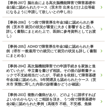
【事例-207】脳出血による高次脳機能障害で障害基礎年
金1級に認められたケース（茨木市 出来るだけ上位等級
になるように申請して欲しいとの申し出）
【事例-206】うつ病で障害厚生年金3級に認められた事
例（茨木市 就労の状況が審査に大きく影響すると思い、
詳しく書類にまとめた上で、医師に参考資料としてお渡
し）
【事例-205】ADHDで障害厚生年金3級に認められた事
例（堺市 一般雇用での就労にて就労の状況も詳しく書類
にまとめる）
【事例-204】高次脳機能障害での申請手続きを家族と進
めていたが、申立書を書けず相談。その後の診断書チェ
ックで不支給相当だったが、手続きを依頼して障害基礎
年金2級に認められ、5年間遡及も認められたケース（茨
木市 実態に即した内容の診断書かどうか確認）
【事例-203】複数の傷病があり、どのように請求すれば
よいかわからないとご相談を頂き、うつ病で障害基礎年
金2級に認められた事例（高槻市 不眠、不安感、焦燥