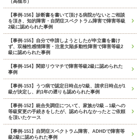
（高槻市）
【事例-156】診断書を書いて頂ける病院がないとご相談
を頂き、知的障害・自閉症スペクトラム障害で障害等級
2級に認められた事例
【事例-155】自分で申請しようとしたが申立書を書け
ず、双極性感情障害・注意欠陥多動性障害で障害等級2
級に認められた事例
【事例-154】関節リウマチで障害等級2級に認められた
事例
【事例-153】うつ病で認定日時点が2級、請求日時点が1
級が決定し、約1年の遡りも認められた事例
【事例-152】統合失調症について、家族が2級→1級への
等級変更の手続きをしたが、認められなかったとご依頼
を頂いたケース
【事例-151】自閉症スペクトラム障害、ADHDで障害等
級2級に認められた事例