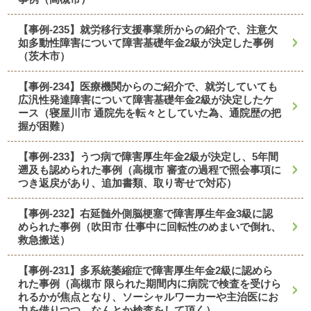
【事例-235】就労移行支援事業所からの紹介で、注意欠
如多動性障害について障害基礎年金2級が決定した事例
（茨木市）
【事例-234】医療機関からのご紹介で、就労していても
広汎性発達障害について障害基礎年金2級が決定したケ
ース（寝屋川市 通院先を転々としていた為、通院歴の把
握が困難）
【事例-233】うつ病で障害厚生年金2級が決定し、5年間
遡及も認められた事例（高槻市 審査の過程で照会事項に
つき返戻があり、追加書類、取り寄せで対応）
【事例-232】右延髄外側脳梗塞で障害厚生年金3級に認
められた事例（吹田市 仕事中に回転性のめまいで倒れ、
救急搬送）
【事例-231】多系統萎縮症で障害厚生年金2級に認めら
れた事例（高槻市 限られた期間内に病院で検査を受けら
れるかが焦点となり、ソーシャルワーカーや主治医にお
力を借りつつ、なんとか検査をして頂く）