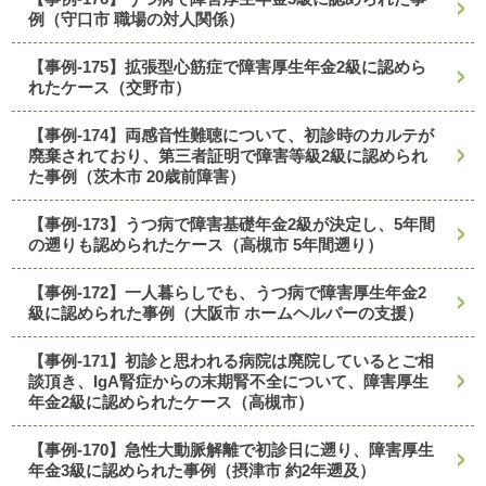
例（守口市 職場の対人関係）
【事例-175】拡張型心筋症で障害厚生年金2級に認めら
れたケース（交野市）
【事例-174】両感音性難聴について、初診時のカルテが
廃棄されており、第三者証明で障害等級2級に認められ
た事例（茨木市 20歳前障害）
【事例-173】うつ病で障害基礎年金2級が決定し、5年間
の遡りも認められたケース（高槻市 5年間遡り）
【事例-172】一人暮らしでも、うつ病で障害厚生年金2
級に認められた事例（大阪市 ホームヘルパーの支援）
【事例-171】初診と思われる病院は廃院しているとご相
談頂き、IgA腎症からの末期腎不全について、障害厚生
年金2級に認められたケース（高槻市）
【事例-170】急性大動脈解離で初診日に遡り、障害厚生
年金3級に認められた事例（摂津市 約2年遡及）