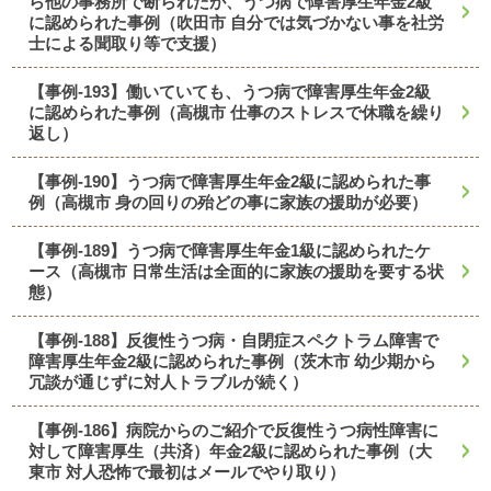
ら他の事務所で断られたが、うつ病で障害厚生年金2級
に認められた事例（吹田市 自分では気づかない事を社労
士による聞取り等で支援）
【事例-193】働いていても、うつ病で障害厚生年金2級
に認められた事例（高槻市 仕事のストレスで休職を繰り
返し）
【事例-190】うつ病で障害厚生年金2級に認められた事
例（高槻市 身の回りの殆どの事に家族の援助が必要）
【事例-189】うつ病で障害厚生年金1級に認められたケ
ース（高槻市 日常生活は全面的に家族の援助を要する状
態）
【事例-188】反復性うつ病・自閉症スペクトラム障害で
障害厚生年金2級に認められた事例（茨木市 幼少期から
冗談が通じずに対人トラブルが続く）
【事例-186】病院からのご紹介で反復性うつ病性障害に
対して障害厚生（共済）年金2級に認められた事例（大
東市 対人恐怖で最初はメールでやり取り）