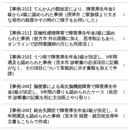
【事例-212】てんかんの額改定により、障害厚生年金3
級から2級に認められた事例（摂津市 ご家族様より大き
な発作の頻度やその時のご様子をお伺いした）
【事例-211】双極性感情障害で障害厚生年金2級に認め
られた事例（枚方市 外出困難に加え、思考制止もあり、
オンラインで訪問看護師の方にも同席頂く）
【事例-210】うつ病で障害厚生年金2級が決定し、5年間
遡及も認められた事例（茨木市 診断書の必須項目に記載
がなく、その項目について客観的に示す書類を加えて申
請）
【事例-209】脳梗塞による高次脳機能障害で障害厚生年
金2級が決定し、5年間の遡りも認められたケース（吹田
市 診断書の記載を拒む主治医とやり取り）
【事例-208】統合失調症で障害厚生年金2級が決定し、5
年間遡及も認められた事例（茨木市 病歴・就労状況等申
立書もこちらで作成）