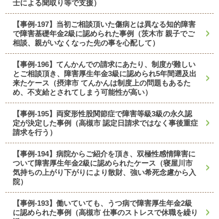
士による聞取り等で支援）
【事例-197】当初ご相談頂いた傷病とは異なる知的障害
で障害基礎年金2級に認められた事例（茨木市 親子でご
相談、親がいなくなった先の事を心配して）
【事例-196】てんかんでの請求にあたり、制度が難しい
とご相談頂き、障害厚生年金3級に認められ5年間遡及出
来たケース（摂津市 てんかんは制度上の問題もあるた
め、不支給とされてしまう可能性が高い）
【事例-195】両変形性股関節症で障害等級3級の永久認
定が決定した事例（高槻市 認定日請求ではなく事後重症
請求を行う）
【事例-194】病院からご紹介を頂き、双極性感情障害に
ついて障害厚生年金2級に認められたケース（寝屋川市
気持ちの上がり下がりにより散財、強い希死念慮から入
院）
【事例-193】働いていても、うつ病で障害厚生年金2級
に認められた事例（高槻市 仕事のストレスで休職を繰り