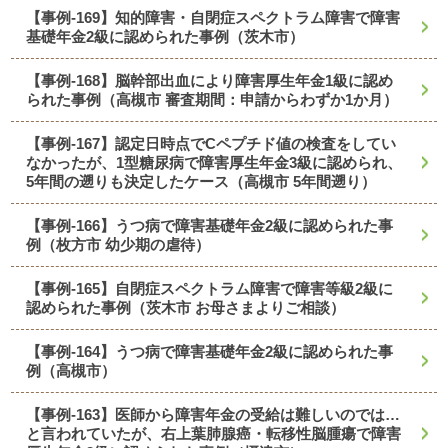
【事例-169】知的障害・自閉症スペクトラム障害で障害
基礎年金2級に認められた事例（茨木市）
【事例-168】脳幹部出血により障害厚生年金1級に認め
られた事例（高槻市 審査期間：申請からわずか1か月）
【事例-167】認定日時点でCペプチド値の検査をしてい
なかったが、1型糖尿病で障害厚生年金3級に認められ、
5年間の遡りも決定したケース（高槻市 5年間遡り）
【事例-166】うつ病で障害基礎年金2級に認められた事
例（枚方市 幼少期の虐待）
【事例-165】自閉症スペクトラム障害で障害等級2級に
認められた事例（茨木市 お母さまよりご相談）
【事例-164】うつ病で障害基礎年金2級に認められた事
例（高槻市）
【事例-163】医師から障害年金の受給は難しいのでは…
と言われていたが、右上葉肺腺癌・転移性脳腫瘍で障害