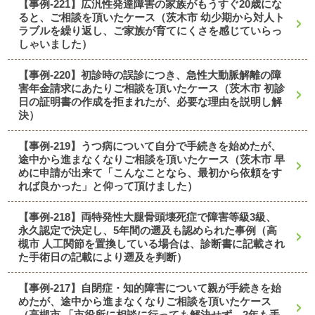
【事例-221】広汎性発達障害の家族がもうすぐ20歳にな
ると、ご相談を頂いたケース（茨木市 幼少期から対人ト
ラブルを繰り返し、ご家族が育てにくさを感じていらっ
しゃいました）
【事例-220】初診時の誤診につき、急性大動脈解離の障
害年金請求にあたりご相談を頂いたケース（茨木市 初診
日の証明書の作成を拒まれたが、必要な理由を説明し解
決）
【事例-219】うつ病について自分で手続きを始めたが、
途中から進まなくなりご相談を頂いたケース（茨木市 早
めに申請が出来て「こんなことなら、最初から依頼をす
れば良かった」と仰って頂けました）
【事例-218】両特発性大腿骨頭壊死症で障害等級3級、
永久認定で決定し、5年間の遡及も認められた事例（高
槻市 人工関節を置換している場合は、診断書に記載され
た手術日の記載により遡及を判断）
【事例-217】自閉症・知的障害について親が手続きを始
めたが、途中から進まなくなりご相談を頂いたケース
（高槻市 「市役所に相談に行っても解決せず、2年も手