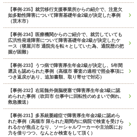
【事例-235】就労移行支援事業所からの紹介で、注意欠
如多動性障害について障害基礎年金2級が決定した事例
（茨木市）
【事例-234】医療機関からのご紹介で、就労していても
広汎性発達障害について障害基礎年金2級が決定したケ
ース（寝屋川市 通院先を転々としていた為、通院歴の把
握が困難）
【事例-233】うつ病で障害厚生年金2級が決定し、5年間
遡及も認められた事例（高槻市 審査の過程で照会事項に
つき返戻があり、追加書類、取り寄せで対応）
【事例-232】右延髄外側脳梗塞で障害厚生年金3級に認
められた事例（吹田市 仕事中に回転性のめまいで倒れ、
救急搬送）
【事例-231】多系統萎縮症で障害厚生年金2級に認めら
れた事例（高槻市 限られた期間内に病院で検査を受けら
れるかが焦点となり、ソーシャルワーカーや主治医にお
力を借りつつ、なんとか検査をして頂く）