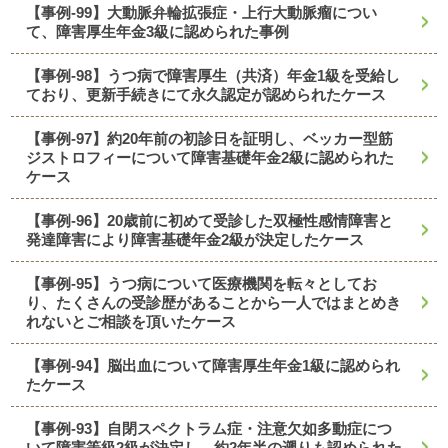
【事例-99】大動脈弁輪拡張症・上行大動脈瘤につい
て、障害厚生年金3級に認められた事例
【事例-98】うつ病で障害厚生（共済）年金1級を受給し
ており、更新手続きにて永久認定が認められたケース
【事例-97】約20年前の初診日を証明し、ベッカー型筋
ジストロフィーについて障害基礎年金2級に認められた
ケース
【事例-96】20歳前に初めて受診した双極性感情障害と
発達障害により障害基礎年金2級が決定したケース
【事例-95】うつ病について医療機関を転々としてお
り、たくさんの受診歴があることから一人ではまとめき
れないとご相談を頂いたケース
【事例-94】脳出血について障害厚生年金1級に認められ
たケース
【事例-93】自閉スペクトラム症・注意欠如多動症につ
いて障害等級2級が決定し、約2年半の遡りも認められた