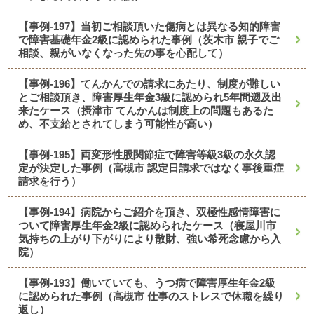
【事例-197】当初ご相談頂いた傷病とは異なる知的障害
で障害基礎年金2級に認められた事例（茨木市 親子でご
相談、親がいなくなった先の事を心配して）
【事例-196】てんかんでの請求にあたり、制度が難しい
とご相談頂き、障害厚生年金3級に認められ5年間遡及出
来たケース（摂津市 てんかんは制度上の問題もあるた
め、不支給とされてしまう可能性が高い）
【事例-195】両変形性股関節症で障害等級3級の永久認
定が決定した事例（高槻市 認定日請求ではなく事後重症
請求を行う）
【事例-194】病院からご紹介を頂き、双極性感情障害に
ついて障害厚生年金2級に認められたケース（寝屋川市
気持ちの上がり下がりにより散財、強い希死念慮から入
院）
【事例-193】働いていても、うつ病で障害厚生年金2級
に認められた事例（高槻市 仕事のストレスで休職を繰り
返し）