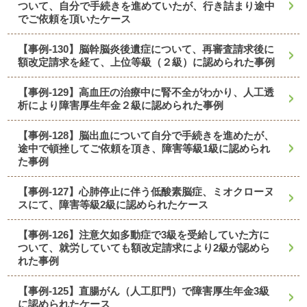
ついて、自分で手続きを進めていたが、行き詰まり途中
でご依頼を頂いたケース
【事例-130】脳幹脳炎後遺症について、再審査請求後に
額改定請求を経て、上位等級（２級）に認められた事例
【事例-129】高血圧の治療中に腎不全がわかり、人工透
析により障害厚生年金２級に認められた事例
【事例-128】脳出血について自分で手続きを進めたが、
途中で頓挫してご依頼を頂き、障害等級1級に認められ
た事例
【事例-127】心肺停止に伴う低酸素脳症、ミオクローヌ
スにて、障害等級2級に認められたケース
【事例-126】注意欠如多動症で3級を受給していた方に
ついて、就労していても額改定請求により2級が認めら
れた事例
【事例-125】直腸がん（人工肛門）で障害厚生年金3級
に認められたケース