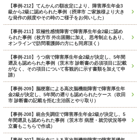
【事例-212】てんかんの額改定により、障害厚生年金3
級から2級に認められた事例（摂津市 ご家族様より大き
な発作の頻度やその時のご様子をお伺いした）
【事例-211】双極性感情障害で障害厚生年金2級に認め
られた事例（枚方市 外出困難に加え、思考制止もあり、
オンラインで訪問看護師の方にも同席頂く）
【事例-210】うつ病で障害厚生年金2級が決定し、5年間
遡及も認められた事例（茨木市 診断書の必須項目に記載
がなく、その項目について客観的に示す書類を加えて申
請）
【事例-209】脳梗塞による高次脳機能障害で障害厚生年
金2級が決定し、5年間の遡りも認められたケース（吹田
市 診断書の記載を拒む主治医とやり取り）
【事例-208】統合失調症で障害厚生年金2級が決定し、5
年間遡及も認められた事例（茨木市 病歴・就労状況等申
立書もこちらで作成）
【事例-207】脳出血による高次脳機能障害で障害基礎年