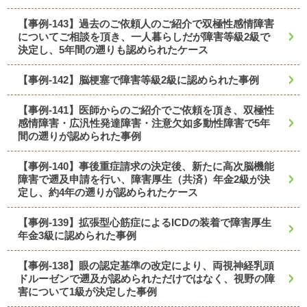
【事例-143】過去のご依頼人のご紹介で双極性感情障害
についてご相談を頂き、一人暮らしだが障害等級2級で
決定し、5年間の遡りも認められたケース
【事例-142】脳梗塞で障害等級2級に認められた事例
【事例-141】医師からのご紹介でご依頼を頂き、双極性
感情障害・広汎性発達障害・注意欠如多動性障害で5年
間の遡りが認められた事例
【事例-140】事後重症請求の決定後、新たに高次脳機能
障害で遡及申請を行い、障害厚生（共済）年金2級が決
定し、約4年の遡りが認められたケース
【事例-139】拡張型心筋症によるICDの装着で障害厚生
年金3級に認められた事例
【事例-138】眼の認定基準の改定により、両視神経乳頭
ドルーゼンで遡及が認められただけではなく、視野の障
害について1級が決定した事例