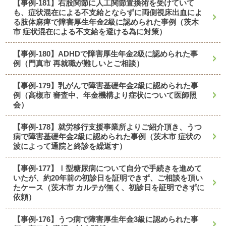
【事例-181】右股関節に人工関節置換術を受けていて
も、症状混在による不支給とならずに両側視床出血によ
る肢体麻痺で障害厚生年金2級に認められた事例（茨木
市 症状混在による不支給を避ける為に対策）
【事例-180】ADHDで障害厚生年金2級に認められた事
例（門真市 再就職が難しいとご相談）
【事例-179】乳がんで障害基礎年金2級に認められた事
例（高槻市 審査中、年金機構より症状について医師照
会）
【事例-178】就労移行支援事業所よりご紹介頂き、うつ
病で障害基礎年金2級に認められた事例（茨木市 症状の
波によって通院と終診を繰返す）
【事例-177】Ⅰ型糖尿病について自分で手続きを進めて
いたが、約20年前の初診日を証明できず、ご相談を頂い
たケース（茨木市 カルテが無く、初診日を証明できずに
依頼）
【事例-176】うつ病で障害厚生年金3級に認められた事