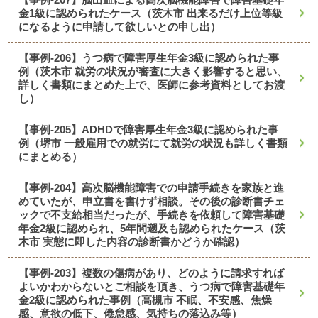
金1級に認められたケース（茨木市 出来るだけ上位等級
になるように申請して欲しいとの申し出）
【事例-206】うつ病で障害厚生年金3級に認められた事
例（茨木市 就労の状況が審査に大きく影響すると思い、
詳しく書類にまとめた上で、医師に参考資料としてお渡
し）
【事例-205】ADHDで障害厚生年金3級に認められた事
例（堺市 一般雇用での就労にて就労の状況も詳しく書類
にまとめる）
【事例-204】高次脳機能障害での申請手続きを家族と進
めていたが、申立書を書けず相談。その後の診断書チェ
ックで不支給相当だったが、手続きを依頼して障害基礎
年金2級に認められ、5年間遡及も認められたケース（茨
木市 実態に即した内容の診断書かどうか確認）
【事例-203】複数の傷病があり、どのように請求すれば
よいかわからないとご相談を頂き、うつ病で障害基礎年
金2級に認められた事例（高槻市 不眠、不安感、焦燥
感、意欲の低下、倦怠感、気持ちの落込み等）