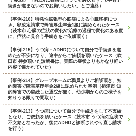
続きが進まないのでお願いしたい」とご連絡）
【事例-216】特発性拡張型心筋症による心臓移植につ
き、額改定請求で障害厚生年金1級に認められたケース
（茨木市 心臓の症状の変化や治療の過程で変化のある度
に、症状に見合う手続きをご依頼頂く）
【事例-215】うつ病・ADHDについて自分で手続きを進
めたが不安になり、途中からご依頼を頂いたケース（吹
田市 持参頂いた診断書は、実際の症状よりもかなり軽い
内容で書かれていた）
【事例-214】グループホームの職員よりご相談頂き、知
的障害で障害基礎年金2級に認められた事例（摂津市 知
的障害での継続した通院が無く、幼少期からのご様子を
知りうる限りで聞取り）
【事例-213】うつ病について自分で手続きをして不支給
となり、ご依頼を頂いたケース（茨木市 うつ病の症状で
不支給となったが、後にADHDと診断されやり直し請求
を行う）