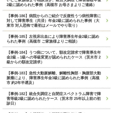
2級に認められた事例（高槻市 お母さまよりご連絡）
【事例-186】病院からのご紹介で反復性うつ病性障害に
対して障害厚生（共済）年金2級に認められた事例（大
東市 対人恐怖で最初はメールでやり取り）
【事例-185】左視床出血により障害厚生年金2級に認め
られた事例（高槻市 ご家族様よりご相談）
【事例-184】うつ病について、額改定請求で障害厚生年
金2級→1級への等級変更が認められたケース（茨木市 2
級からの額改定請求）
【事例-183】急性大動脈解離、解離性胸部・胸腹部大動
脈瘤により、障害厚生年金3級に認められた事例（高槻
市 約2年半遡及）
【事例-182】統合失調症と自閉症スペクトラム障害で障
害等級2級に認められたケース（茨木市 25年以上前の初
診日）