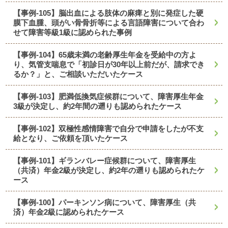
【事例-105】脳出血による肢体の麻痺と別に発症した硬
膜下血腫、頭がい骨骨折等による言語障害について合わ
せて障害等級1級に認められた事例
【事例-104】65歳未満の老齢厚生年金を受給中の方よ
り、気管支喘息で「初診日が30年以上前だが、請求でき
るか？」と、ご相談いただいたケース
【事例-103】肥満低換気症候群について、障害厚生年金
3級が決定し、約2年間の遡りも認められたケース
【事例-102】双極性感情障害で自分で申請をしたが不支
給となり、ご依頼を頂いたケース
【事例-101】ギランバレー症候群について、障害厚生
（共済）年金2級が決定し、約2年の遡りも認められたケ
ース
【事例-100】パーキンソン病について、障害厚生（共
済）年金2級に認められたケース