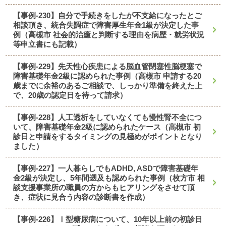
【事例-230】自分で手続きをしたが不支給になったとご
相談頂き、統合失調症で障害厚生年金1級が決定した事
例（高槻市 社会的治癒と判断する理由を病歴・就労状況
等申立書にも記載）
【事例-229】先天性心疾患による脳血管閉塞性脳梗塞で
障害基礎年金2級に認められた事例（高槻市 申請する20
歳までに余裕のあるご相談で、しっかり準備を終えた上
で、20歳の認定日を待って請求）
【事例-228】人工透析をしていなくても慢性腎不全につ
いて、障害基礎年金2級に認められたケース（高槻市 初
診日と申請をするタイミングの見極めがポイントとなり
ました）
【事例-227】一人暮らしでもADHD, ASDで障害基礎年
金2級が決定し、5年間遡及も認められた事例（枚方市 相
談支援事業所の職員の方からもヒアリングをさせて頂
き、症状に見合う内容の診断書を作成）
【事例-226】Ⅰ型糖尿病について、10年以上前の初診日