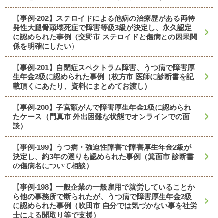
【事例-202】ステロイドによる他病の治療歴がある両特
発性大腿骨頭壊死症で障害等級3級が決定し、永久認定
に認められた事例（交野市 ステロイドと傷病との因果関
係を明確にしたい）
【事例-201】自閉症スペクトラム障害、うつ病で障害厚
生年金2級に認められた事例（枚方市 医師に診断書を記
載頂くにあたり、資料にまとめてお渡し）
【事例-200】子宮頸がんで障害厚生年金1級に認められ
たケース（門真市 外出困難な状態でオンラインでの面
談）
【事例-199】うつ病・強迫性障害で障害厚生年金2級が
決定し、約3年の遡りも認められた事例（箕面市 診断書
の傷病名について相談）
【事例-198】一般企業の一般雇用で就労していることか
ら他の事務所で断られたが、うつ病で障害厚生年金2級
に認められた事例（吹田市 自分では気づかない事を社労
士による聞取り等で支援）