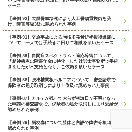
ケース
【事例-92】大腿骨頭壊死により人工骨頭置換術を受
け、障害等級3級に認められた事例
【事例-91】交通事故による胸椎多発骨折術後後遺症に
ついて、一人では手続きに困りご相談を頂いたケース
【事例-89】自閉症スペクトラム・適応障害について、
「精神疾患の障害年金に特化」した社労士事務所で手続
きをしたが不支給となり、ご依頼を頂いたケース
【事例-88】腰椎椎間板ヘルニアについて、審査請求で
保険者の処分取消しにより上位級に認められた事例
【事例-87】カルテが残っておらず初診日が不明となっ
た申請の審査請求で、保険者の処分取消しにより受給が
認められた事例
【事例-86】脳梗塞について肢体と言語で障害等級1級に
認められた事例