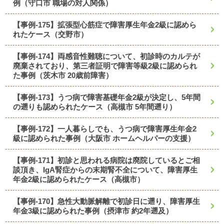
例（守口市 職場の対人関係）
【事例-175】拡張型心筋症で障害厚生年金2級に認めら
れたケース（交野市）
【事例-174】両感音性難聴について、初診時のカルテが
廃棄されており、第三者証明で障害等級2級に認められ
た事例（茨木市 20歳前障害）
【事例-173】うつ病で障害基礎年金2級が決定し、5年間
の遡りも認められたケース（高槻市 5年間遡り）
【事例-172】一人暮らしでも、うつ病で障害厚生年金2
級に認められた事例（大阪市 ホームヘルパーの支援）
【事例-171】初診と思われる病院は廃院しているとご相
談頂き、IgA腎症からの末期腎不全について、障害厚生
年金2級に認められたケース（高槻市）
【事例-170】急性大動脈解離で初診日に遡り、障害厚生
年金3級に認められた事例（摂津市 約2年遡及）