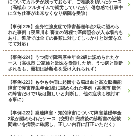
についてカルテが残っておらず、ご相談を頂いたケース
（高槻市 フルタイムで就労していたが、倦怠感で仕事中
に立ち仕事が出来なくなり病院を受診）
【事例-225】全身性強皮症で障害基礎年金2級に認めら
れた事例（寝屋川市 審査の過程で医師照会が入る場合も
あり、幣所では全ての書類に対してしっかりと対策を立
てて対応）
【事例-224】うつ病で障害厚生年金2級に認められたケ
ース（高槻市 ご家族と近医を受診した所、うつ病と診断
されるも、最初は診断名を受け入れられず）
【事例-223】もやもや病に起因する脳出血と高次脳機能
障害で障害厚生年金1級に認められた事例（高槻市 肢体
の障害だけで1級は難しいと判断し、他の症状も検討す
る事に）
【事例-222】発達障害・知的障害について障害基礎年金
2級が認められたケース（交野市 完成後の診断書の記載
間違いを病院に確認し、正しい内容に訂正いただく）