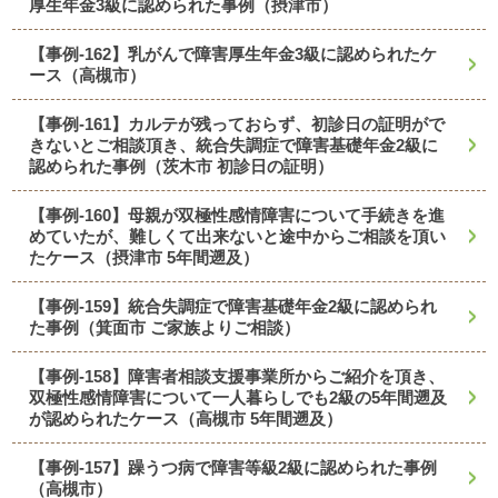
厚生年金3級に認められた事例（摂津市）
【事例-162】乳がんで障害厚生年金3級に認められたケ
ース（高槻市）
【事例-161】カルテが残っておらず、初診日の証明がで
きないとご相談頂き、統合失調症で障害基礎年金2級に
認められた事例（茨木市 初診日の証明）
【事例-160】母親が双極性感情障害について手続きを進
めていたが、難しくて出来ないと途中からご相談を頂い
たケース（摂津市 5年間遡及）
【事例-159】統合失調症で障害基礎年金2級に認められ
た事例（箕面市 ご家族よりご相談）
【事例-158】障害者相談支援事業所からご紹介を頂き、
双極性感情障害について一人暮らしでも2級の5年間遡及
が認められたケース（高槻市 5年間遡及）
【事例-157】躁うつ病で障害等級2級に認められた事例
（高槻市）