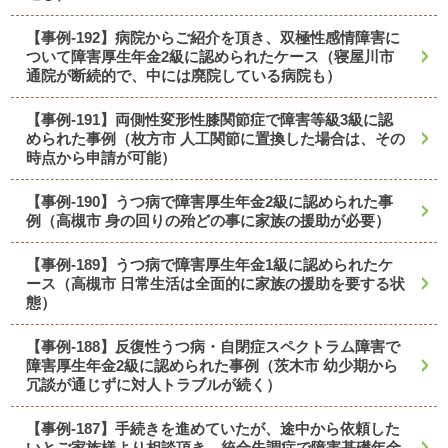
【事例-192】病院からご紹介を頂き、双極性感情障害に
ついて障害厚生年金2級に認められたケース（寝屋川市
通院が断続的で、中には廃院している病院も）
【事例-191】両側性変形性膝関節症で障害等級3級に認
められた事例（枚方市 人工関節に置換した場合は、その
時点から申請が可能）
【事例-190】うつ病で障害厚生年金2級に認められた事
例（高槻市 身の回りの殆どの事に家族の援助が必要）
【事例-189】うつ病で障害厚生年金1級に認められたケ
ース（高槻市 日常生活は全面的に家族の援助を要する状
態）
【事例-188】反復性うつ病・自閉症スペクトラム障害で
障害厚生年金2級に認められた事例（茨木市 幼少期から
冗談が通じずに対人トラブルが続く）
【事例-187】手続きを進めていたが、途中から依頼した
いとご家族様より相談頂き、統合失調症で障害基礎年金