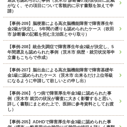
遡及も認められた事例（茨木市 診断書の必須項目に記載
がなく、その項目について客観的に示す書類を加えて申
請）
【事例-209】脳梗塞による高次脳機能障害で障害厚生年
金2級が決定し、5年間の遡りも認められたケース（吹田
市 診断書の記載を拒む主治医とやり取り）
【事例-208】統合失調症で障害厚生年金2級が決定し、5
年間遡及も認められた事例（茨木市 病歴・就労状況等申
立書もこちらで作成）
【事例-207】脳出血による高次脳機能障害で障害基礎年
金1級に認められたケース（茨木市 出来るだけ上位等級
になるように申請して欲しいとの申し出）
【事例-206】うつ病で障害厚生年金3級に認められた事
例（茨木市 就労の状況が審査に大きく影響すると思い、
詳しく書類にまとめた上で、医師に参考資料としてお渡
し）
【事例-205】ADHDで障害厚生年金3級に認められた事