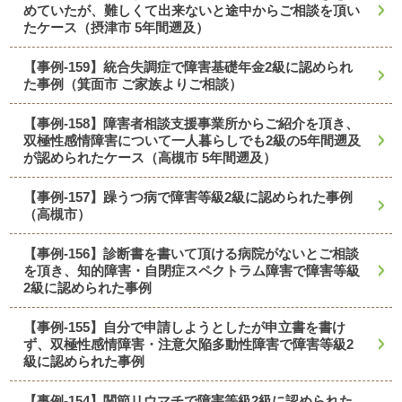
めていたが、難しくて出来ないと途中からご相談を頂い
たケース（摂津市 5年間遡及）
【事例-159】統合失調症で障害基礎年金2級に認められ
た事例（箕面市 ご家族よりご相談）
【事例-158】障害者相談支援事業所からご紹介を頂き、
双極性感情障害について一人暮らしでも2級の5年間遡及
が認められたケース（高槻市 5年間遡及）
【事例-157】躁うつ病で障害等級2級に認められた事例
（高槻市）
【事例-156】診断書を書いて頂ける病院がないとご相談
を頂き、知的障害・自閉症スペクトラム障害で障害等級
2級に認められた事例
【事例-155】自分で申請しようとしたが申立書を書け
ず、双極性感情障害・注意欠陥多動性障害で障害等級2
級に認められた事例
【事例-154】関節リウマチで障害等級2級に認められた