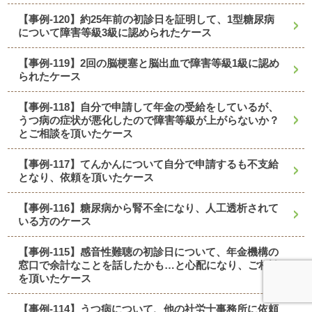
【事例-120】約25年前の初診日を証明して、1型糖尿病
について障害等級3級に認められたケース
【事例-119】2回の脳梗塞と脳出血で障害等級1級に認め
られたケース
【事例-118】自分で申請して年金の受給をしているが、
うつ病の症状が悪化したので障害等級が上がらないか？
とご相談を頂いたケース
【事例-117】てんかんについて自分で申請するも不支給
となり、依頼を頂いたケース
【事例-116】糖尿病から腎不全になり、人工透析されて
いる方のケース
【事例-115】感音性難聴の初診日について、年金機構の
窓口で余計なことを話したかも…と心配になり、ご相談
を頂いたケース
【事例-114】うつ病について、他の社労士事務所に依頼