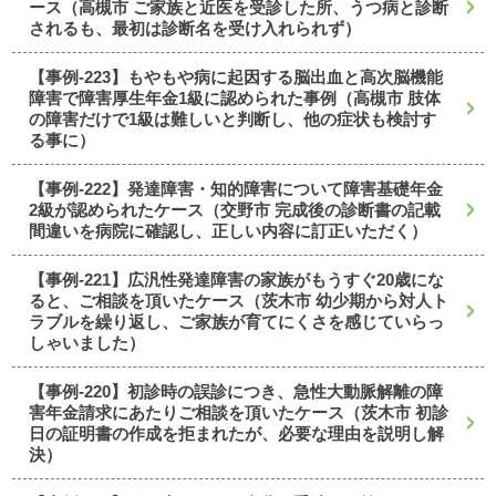
ース（高槻市 ご家族と近医を受診した所、うつ病と診断
されるも、最初は診断名を受け入れられず）
【事例-223】もやもや病に起因する脳出血と高次脳機能
障害で障害厚生年金1級に認められた事例（高槻市 肢体
の障害だけで1級は難しいと判断し、他の症状も検討す
る事に）
【事例-222】発達障害・知的障害について障害基礎年金
2級が認められたケース（交野市 完成後の診断書の記載
間違いを病院に確認し、正しい内容に訂正いただく）
【事例-221】広汎性発達障害の家族がもうすぐ20歳にな
ると、ご相談を頂いたケース（茨木市 幼少期から対人ト
ラブルを繰り返し、ご家族が育てにくさを感じていらっ
しゃいました）
【事例-220】初診時の誤診につき、急性大動脈解離の障
害年金請求にあたりご相談を頂いたケース（茨木市 初診
日の証明書の作成を拒まれたが、必要な理由を説明し解
決）