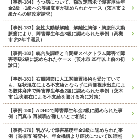
【事例-184】うつ病について、額改定請求で障害厚生年
金2級→1級への等級変更が認められたケース（茨木市 2
級からの額改定請求）
【事例-183】急性大動脈解離、解離性胸部・胸腹部大動
脈瘤により、障害厚生年金3級に認められた事例（高槻
市 約2年半遡及）
【事例-182】統合失調症と自閉症スペクトラム障害で障
害等級2級に認められたケース（茨木市 25年以上前の初
診日）
【事例-181】右股関節に人工関節置換術を受けていて
も、症状混在による不支給とならずに両側視床出血によ
る肢体麻痺で障害厚生年金2級に認められた事例（茨木
市 症状混在による不支給を避ける為に対策）
【事例-180】ADHDで障害厚生年金2級に認められた事
例（門真市 再就職が難しいとご相談）
【事例-179】乳がんで障害基礎年金2級に認められた事
例（高槻市 審査中、年金機構より症状について医師照