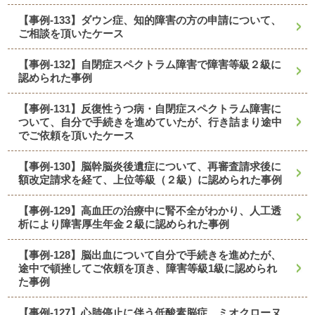
【事例-133】ダウン症、知的障害の方の申請について、
ご相談を頂いたケース
【事例-132】自閉症スペクトラム障害で障害等級２級に
認められた事例
【事例-131】反復性うつ病・自閉症スペクトラム障害に
ついて、自分で手続きを進めていたが、行き詰まり途中
でご依頼を頂いたケース
【事例-130】脳幹脳炎後遺症について、再審査請求後に
額改定請求を経て、上位等級（２級）に認められた事例
【事例-129】高血圧の治療中に腎不全がわかり、人工透
析により障害厚生年金２級に認められた事例
【事例-128】脳出血について自分で手続きを進めたが、
途中で頓挫してご依頼を頂き、障害等級1級に認められ
た事例
【事例-127】心肺停止に伴う低酸素脳症、ミオクローヌ