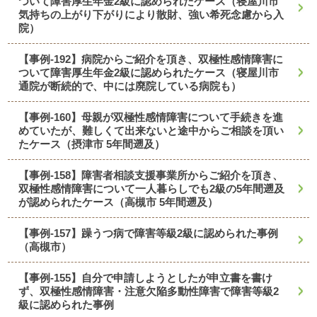
ついて障害厚生年金2級に認められたケース（寝屋川市
気持ちの上がり下がりにより散財、強い希死念慮から入
院）
【事例-192】病院からご紹介を頂き、双極性感情障害に
ついて障害厚生年金2級に認められたケース（寝屋川市
通院が断続的で、中には廃院している病院も）
【事例-160】母親が双極性感情障害について手続きを進
めていたが、難しくて出来ないと途中からご相談を頂い
たケース（摂津市 5年間遡及）
【事例-158】障害者相談支援事業所からご紹介を頂き、
双極性感情障害について一人暮らしでも2級の5年間遡及
が認められたケース（高槻市 5年間遡及）
【事例-157】躁うつ病で障害等級2級に認められた事例
（高槻市）
【事例-155】自分で申請しようとしたが申立書を書け
ず、双極性感情障害・注意欠陥多動性障害で障害等級2
級に認められた事例