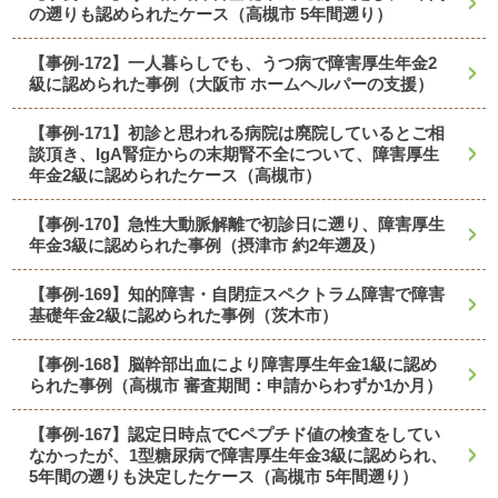
の遡りも認められたケース（高槻市 5年間遡り）
【事例-172】一人暮らしでも、うつ病で障害厚生年金2
級に認められた事例（大阪市 ホームヘルパーの支援）
【事例-171】初診と思われる病院は廃院しているとご相
談頂き、IgA腎症からの末期腎不全について、障害厚生
年金2級に認められたケース（高槻市）
【事例-170】急性大動脈解離で初診日に遡り、障害厚生
年金3級に認められた事例（摂津市 約2年遡及）
【事例-169】知的障害・自閉症スペクトラム障害で障害
基礎年金2級に認められた事例（茨木市）
【事例-168】脳幹部出血により障害厚生年金1級に認め
られた事例（高槻市 審査期間：申請からわずか1か月）
【事例-167】認定日時点でCペプチド値の検査をしてい
なかったが、1型糖尿病で障害厚生年金3級に認められ、
5年間の遡りも決定したケース（高槻市 5年間遡り）