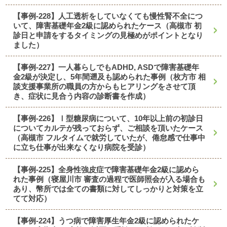
【事例-228】人工透析をしていなくても慢性腎不全につ
いて、障害基礎年金2級に認められたケース（高槻市 初
診日と申請をするタイミングの見極めがポイントとなり
ました）
【事例-227】一人暮らしでもADHD, ASDで障害基礎年
金2級が決定し、5年間遡及も認められた事例（枚方市 相
談支援事業所の職員の方からもヒアリングをさせて頂
き、症状に見合う内容の診断書を作成）
【事例-226】Ⅰ型糖尿病について、10年以上前の初診日
についてカルテが残っておらず、ご相談を頂いたケース
（高槻市 フルタイムで就労していたが、倦怠感で仕事中
に立ち仕事が出来なくなり病院を受診）
【事例-225】全身性強皮症で障害基礎年金2級に認めら
れた事例（寝屋川市 審査の過程で医師照会が入る場合も
あり、幣所では全ての書類に対してしっかりと対策を立
てて対応）
【事例-224】うつ病で障害厚生年金2級に認められたケ