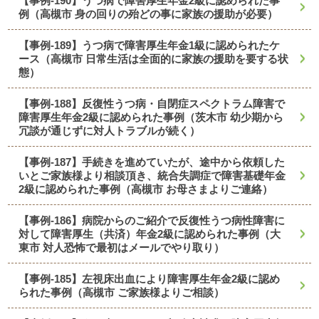
【事例-190】うつ病で障害厚生年金2級に認められた事
例（高槻市 身の回りの殆どの事に家族の援助が必要）
【事例-189】うつ病で障害厚生年金1級に認められたケ
ース（高槻市 日常生活は全面的に家族の援助を要する状
態）
【事例-188】反復性うつ病・自閉症スペクトラム障害で
障害厚生年金2級に認められた事例（茨木市 幼少期から
冗談が通じずに対人トラブルが続く）
【事例-187】手続きを進めていたが、途中から依頼した
いとご家族様より相談頂き、統合失調症で障害基礎年金
2級に認められた事例（高槻市 お母さまよりご連絡）
【事例-186】病院からのご紹介で反復性うつ病性障害に
対して障害厚生（共済）年金2級に認められた事例（大
東市 対人恐怖で最初はメールでやり取り）
【事例-185】左視床出血により障害厚生年金2級に認め
られた事例（高槻市 ご家族様よりご相談）