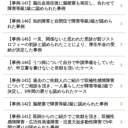
【事例-147】脳出血発症後に脳梗塞も発症し、合わせて
障害等級1級に認められた事例
【事例-146】知的障害と自閉症で障害等級2級が認めら
れた事例
【事例-145】一見、関係ないと思われた受診が筋ジスト
ロフィーの初診と認められたことにより、厚生年金の受
給が決定した事例
【事例-144】うつ病について自分で申請準備をしていた
が、申立書を書けないと依頼を頂いたケース
【事例-143】過去のご依頼人のご紹介で双極性感情障害
についてご相談を頂き、一人暮らしだが障害等級2級で
決定し、5年間の遡りも認められたケース
【事例-142】脳梗塞で障害等級2級に認められた事例
【事例-141】医師からのご紹介でご依頼を頂き、双極性
感情障害・広汎性発達障害・注意欠如多動性障害で5年
間の遡りが認められた事例