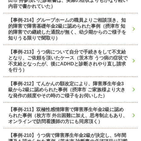
田市 持参頂いた診断書は、実際の症状よりもかなり軽い
内容で書かれていた）
【事例-214】グループホームの職員よりご相談頂き、知
的障害で障害基礎年金2級に認められた事例（摂津市 知
的障害での継続した通院が無く、幼少期からのご様子を
知りうる限りで聞取り）
【事例-213】うつ病について自分で手続きをして不支給
となり、ご依頼を頂いたケース（茨木市 うつ病の症状で
不支給となったが、後にADHDと診断されやり直し請求
を行う）
【事例-212】てんかんの額改定により、障害厚生年金3
級から2級に認められた事例（摂津市 ご家族様より大き
な発作の頻度やその時のご様子をお伺いした）
【事例-211】双極性感情障害で障害厚生年金2級に認め
られた事例（枚方市 外出困難に加え、思考制止もあり、
オンラインで訪問看護師の方にも同席頂く）
【事例-210】うつ病で障害厚生年金2級が決定し、5年間