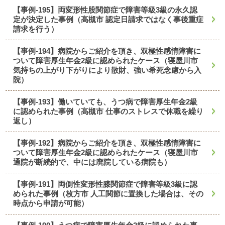
【事例-195】両変形性股関節症で障害等級3級の永久認
定が決定した事例（高槻市 認定日請求ではなく事後重症
請求を行う）
【事例-194】病院からご紹介を頂き、双極性感情障害に
ついて障害厚生年金2級に認められたケース（寝屋川市
気持ちの上がり下がりにより散財、強い希死念慮から入
院）
【事例-193】働いていても、うつ病で障害厚生年金2級
に認められた事例（高槻市 仕事のストレスで休職を繰り
返し）
【事例-192】病院からご紹介を頂き、双極性感情障害に
ついて障害厚生年金2級に認められたケース（寝屋川市
通院が断続的で、中には廃院している病院も）
【事例-191】両側性変形性膝関節症で障害等級3級に認
められた事例（枚方市 人工関節に置換した場合は、その
時点から申請が可能）