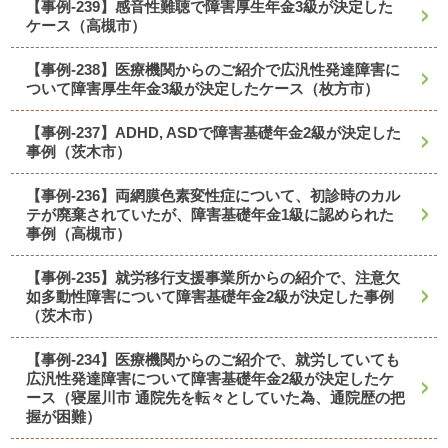
【事例-239】感音性難聴で障害厚生年金3級が決定した
ケース（高槻市）
【事例-238】医療機関からのご紹介で広汎性発達障害に
ついて障害厚生年金3級が決定したケース（枚方市）
【事例-237】ADHD, ASDで障害基礎年金2級が決定した
事例（茨木市）
【事例-236】両網膜色素変性症について、初診時のカル
テが廃棄されていたが、障害基礎年金1級に認められた
事例（高槻市）
【事例-235】就労移行支援事業所からの紹介で、注意欠
如多動性障害について障害基礎年金2級が決定した事例
（茨木市）
【事例-234】医療機関からのご紹介で、就労していても
広汎性発達障害について障害基礎年金2級が決定したケ
ース（寝屋川市 通院先を転々としていた為、通院歴の把
握が困難）