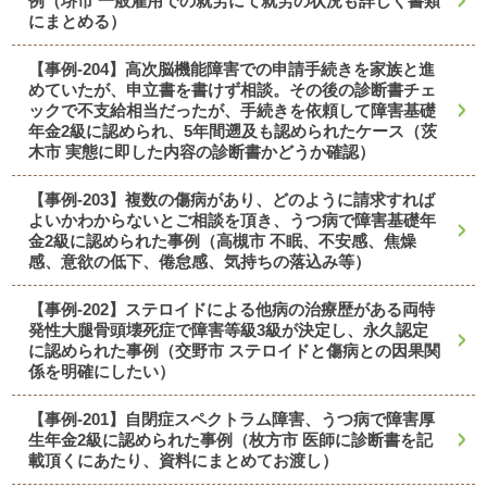
例（堺市 一般雇用での就労にて就労の状況も詳しく書類
にまとめる）
【事例-204】高次脳機能障害での申請手続きを家族と進
めていたが、申立書を書けず相談。その後の診断書チェ
ックで不支給相当だったが、手続きを依頼して障害基礎
年金2級に認められ、5年間遡及も認められたケース（茨
木市 実態に即した内容の診断書かどうか確認）
【事例-203】複数の傷病があり、どのように請求すれば
よいかわからないとご相談を頂き、うつ病で障害基礎年
金2級に認められた事例（高槻市 不眠、不安感、焦燥
感、意欲の低下、倦怠感、気持ちの落込み等）
【事例-202】ステロイドによる他病の治療歴がある両特
発性大腿骨頭壊死症で障害等級3級が決定し、永久認定
に認められた事例（交野市 ステロイドと傷病との因果関
係を明確にしたい）
【事例-201】自閉症スペクトラム障害、うつ病で障害厚
生年金2級に認められた事例（枚方市 医師に診断書を記
載頂くにあたり、資料にまとめてお渡し）