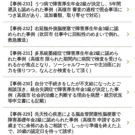
【事例-233】うつ病で障害厚生年金2級が決定し、5年間
遡及も認められた事例（高槻市 審査の過程で照会事項に
つき返戻があり、追加書類、取り寄せで対応）
【事例-232】右延髄外側脳梗塞で障害厚生年金3級に認
められた事例（吹田市 仕事中に回転性のめまいで倒れ、
救急搬送）
【事例-231】多系統萎縮症で障害厚生年金2級に認めら
れた事例（高槻市 限られた期間内に病院で検査を受けら
れるかが焦点となり、ソーシャルワーカーや主治医にお
力を借りつつ、なんとか検査をして頂く）
【事例-230】自分で手続きをしたが不支給になったとご
相談頂き、統合失調症で障害厚生年金1級が決定した事
例（高槻市 社会的治癒と判断する理由を病歴・就労状況
等申立書にも記載）
【事例-229】先天性心疾患による脳血管閉塞性脳梗塞で
障害基礎年金2級に認められた事例（高槻市 申請する20
歳までに余裕のあるご相談で、しっかり準備を終えた上
で、20歳の認定日を待って請求）