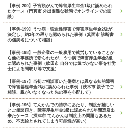
【事例-200】子宮頸がんで障害厚生年金1級に認められ
たケース（門真市 外出困難な状態でオンラインでの面
談）
【事例-199】うつ病・強迫性障害で障害厚生年金2級が
決定し、約3年の遡りも認められた事例（箕面市 診断書
の傷病名について相談）
【事例-198】一般企業の一般雇用で就労していることか
ら他の事務所で断られたが、うつ病で障害厚生年金2級
に認められた事例（吹田市 自分では気づかない事を社労
士による聞取り等で支援）
【事例-197】当初ご相談頂いた傷病とは異なる知的障害
で障害基礎年金2級に認められた事例（茨木市 親子でご
相談、親がいなくなった先の事を心配して）
【事例-196】てんかんでの請求にあたり、制度が難しい
とご相談頂き、障害厚生年金3級に認められ5年間遡及出
来たケース（摂津市 てんかんは制度上の問題もあるた
め、不支給とされてしまう可能性が高い）