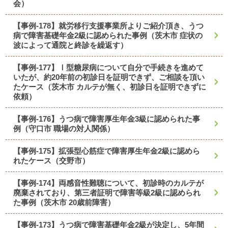
会）
【事例-178】就労移行支援事業所よりご紹介頂き、うつ
病で障害基礎年金2級に認められた事例（茨木市 症状の
波によって通院と終診を繰返す）
【事例-177】Ⅰ型糖尿病について自分で手続きを進めて
いたが、約20年前の初診日を証明できず、ご相談を頂い
たケース（茨木市 カルテが無く、初診日を証明できずに
依頼）
【事例-176】うつ病で障害厚生年金3級に認められた事
例（守口市 職場の対人関係）
【事例-175】拡張型心筋症で障害厚生年金2級に認めら
れたケース（交野市）
【事例-174】両感音性難聴について、初診時のカルテが
廃棄されており、第三者証明で障害等級2級に認められ
た事例（茨木市 20歳前障害）
【事例-173】うつ病で障害基礎年金2級が決定し、5年間