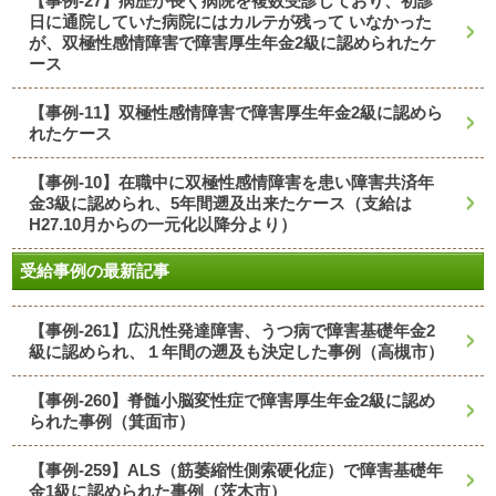
【事例-27】病歴が長く病院を複数受診しており、初診
日に通院していた病院にはカルテが残って いなかった
が、双極性感情障害で障害厚生年金2級に認められたケ
ース
【事例-11】双極性感情障害で障害厚生年金2級に認めら
れたケース
【事例-10】在職中に双極性感情障害を患い障害共済年
金3級に認められ、5年間遡及出来たケース（支給は
H27.10月からの一元化以降分より）
受給事例の最新記事
【事例-261】広汎性発達障害、うつ病で障害基礎年金2
級に認められ、１年間の遡及も決定した事例（高槻市）
【事例-260】脊髄小脳変性症で障害厚生年金2級に認め
られた事例（箕面市）
【事例-259】ALS（筋萎縮性側索硬化症）で障害基礎年
金1級に認められた事例（茨木市）