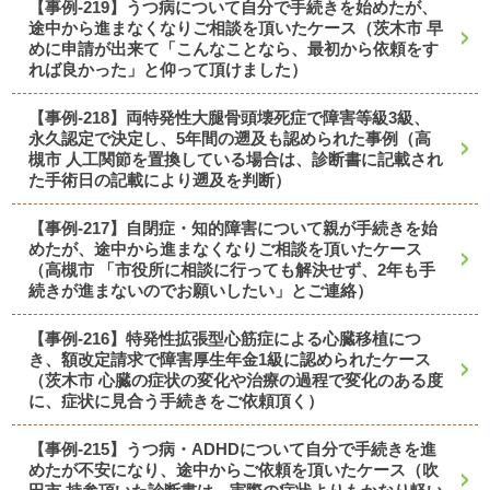
【事例-219】うつ病について自分で手続きを始めたが、
途中から進まなくなりご相談を頂いたケース（茨木市 早
めに申請が出来て「こんなことなら、最初から依頼をす
れば良かった」と仰って頂けました）
【事例-218】両特発性大腿骨頭壊死症で障害等級3級、
永久認定で決定し、5年間の遡及も認められた事例（高
槻市 人工関節を置換している場合は、診断書に記載され
た手術日の記載により遡及を判断）
【事例-217】自閉症・知的障害について親が手続きを始
めたが、途中から進まなくなりご相談を頂いたケース
（高槻市 「市役所に相談に行っても解決せず、2年も手
続きが進まないのでお願いしたい」とご連絡）
【事例-216】特発性拡張型心筋症による心臓移植につ
き、額改定請求で障害厚生年金1級に認められたケース
（茨木市 心臓の症状の変化や治療の過程で変化のある度
に、症状に見合う手続きをご依頼頂く）
【事例-215】うつ病・ADHDについて自分で手続きを進
めたが不安になり、途中からご依頼を頂いたケース（吹