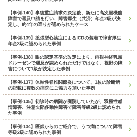
【事例-140】事後重症請求の決定後、新たに高次脳機能
障害で遡及申請を行い、障害厚生（共済）年金2級が決
定し、約4年の遡りが認められたケース
【事例-139】拡張型心筋症によるICDの装着で障害厚生
年金3級に認められた事例
【事例-138】眼の認定基準の改定により、両視神経乳頭
ドルーゼンで遡及が認められただけではなく、視野の障
害について1級が決定した事例
【事例-137】体軸性脊椎関節炎について、1枚の診断所
の記載に複数の病院にご協力を頂いた事例
【事例-135】初診時の病院が廃院していたが、双極性感
情障害、注意欠陥多動性障害で障害等級2級に認められ
た事例
【事例-134】医師からのご紹介で、うつ病について障害
等級2級に認められた事例