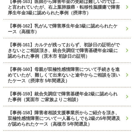
【事例-163】医師から障害年金の受給は難しいのでは…
と言われていたが、右上葉肺腺癌・転移性脳腫瘍で障害
厚生年金3級に認められた事例（摂津市）
【事例-162】乳がんで障害厚生年金3級に認められたケ
ース（高槻市）
【事例-161】カルテが残っておらず、初診日の証明がで
きないとご相談頂き、統合失調症で障害基礎年金2級に
認められた事例（茨木市 初診日の証明）
【事例-160】母親が双極性感情障害について手続きを進
めていたが、難しくて出来ないと途中からご相談を頂い
たケース（摂津市 5年間遡及）
【事例-159】統合失調症で障害基礎年金2級に認められ
た事例（箕面市 ご家族よりご相談）
【事例-158】障害者相談支援事業所からご紹介を頂き、
双極性感情障害について一人暮らしでも2級の5年間遡及
が認められたケース（高槻市 5年間遡及）