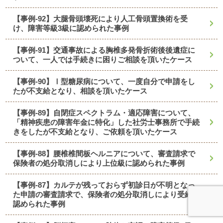
【事例-92】大腿骨頭壊死により人工骨頭置換術を受
け、障害等級3級に認められた事例
【事例-91】交通事故による胸椎多発骨折術後後遺症に
ついて、一人では手続きに困りご相談を頂いたケース
【事例-90】Ⅰ型糖尿病について、一度自分で申請をし
たが不支給となり、相談を頂いたケース
【事例-89】自閉症スペクトラム・適応障害について、
「精神疾患の障害年金に特化」した社労士事務所で手続
きをしたが不支給となり、ご依頼を頂いたケース
【事例-88】腰椎椎間板ヘルニアについて、審査請求で
保険者の処分取消しにより上位級に認められた事例
【事例-87】カルテが残っておらず初診日が不明となっ
た申請の審査請求で、保険者の処分取消しにより受給が
認められた事例