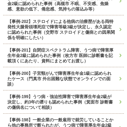
金2級に認められた事例（高槻市 不眠、不安感、焦燥
感、意欲の低下、倦怠感、気持ちの落込み等）
【事例-202】ステロイドによる他病の治療歴がある両特
発性大腿骨頭壊死症で障害等級3級が決定し、永久認定
に認められた事例（交野市 ステロイドと傷病との因果関
係を明確にしたい）
【事例-201】自閉症スペクトラム障害、うつ病で障害厚
生年金2級に認められた事例（枚方市 医師に診断書を記
載頂くにあたり、資料にまとめてお渡し）
【事例-200】子宮頸がんで障害厚生年金1級に認められ
たケース（門真市 外出困難な状態でオンラインでの面
談）
【事例-199】うつ病・強迫性障害で障害厚生年金2級が
決定し、約3年の遡りも認められた事例（箕面市 診断書
の傷病名について相談）
【事例-198】一般企業の一般雇用で就労していることか
ら他の事務所で断られたが、うつ病で障害厚生年金2級