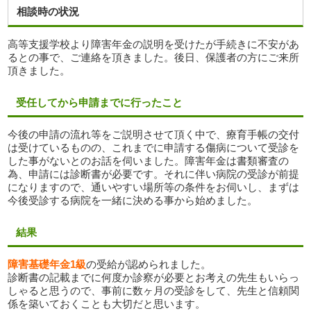
相談時の状況
高等支援学校より障害年金の説明を受けたが手続きに不安があ
るとの事で、ご連絡を頂きました。後日、保護者の方にご来所
頂きました。
受任してから申請までに行ったこと
今後の申請の流れ等をご説明させて頂く中で、療育手帳の交付
は受けているものの、これまでに申請する傷病について受診を
した事がないとのお話を伺いました。障害年金は書類審査の
為、申請には診断書が必要です。それに伴い病院の受診が前提
になりますので、通いやすい場所等の条件をお伺いし、まずは
今後受診する病院を一緒に決める事から始めました。
結果
障害基礎年金1級
の受給が認められました。
診断書の記載までに何度か診察が必要とお考えの先生もいらっ
しゃると思うので、事前に数ヶ月の受診をして、先生と信頼関
係を築いておくことも大切だと思います。