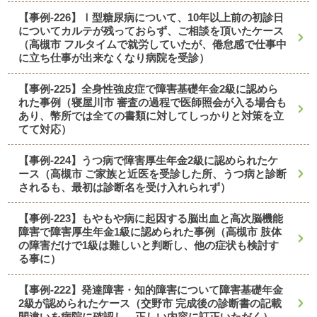
【事例-226】Ⅰ型糖尿病について、10年以上前の初診日
についてカルテが残っておらず、ご相談を頂いたケース
（高槻市 フルタイムで就労していたが、倦怠感で仕事中
に立ち仕事が出来なくなり病院を受診）
【事例-225】全身性強皮症で障害基礎年金2級に認めら
れた事例（寝屋川市 審査の過程で医師照会が入る場合も
あり、幣所では全ての書類に対してしっかりと対策を立
てて対応）
【事例-224】うつ病で障害厚生年金2級に認められたケ
ース（高槻市 ご家族と近医を受診した所、うつ病と診断
されるも、最初は診断名を受け入れられず）
【事例-223】もやもや病に起因する脳出血と高次脳機能
障害で障害厚生年金1級に認められた事例（高槻市 肢体
の障害だけで1級は難しいと判断し、他の症状も検討す
る事に）
【事例-222】発達障害・知的障害について障害基礎年金
2級が認められたケース（交野市 完成後の診断書の記載
間違いを病院に確認し、正しい内容に訂正いただく）