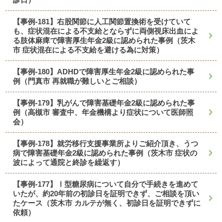
【事例-181】右股関節に人工関節置換術を受けていて
も、症状混在による不支給とならずに両側視床出血によ
る肢体麻痺で障害厚生年金2級に認められた事例（茨木
市 症状混在による不支給を避ける為に対策）
【事例-180】ADHDで障害厚生年金2級に認められた事
例（門真市 再就職が難しいとご相談）
【事例-179】乳がんで障害基礎年金2級に認められた事
例（高槻市 審査中、年金機構より症状について医師照
会）
【事例-178】就労移行支援事業所よりご紹介頂き、うつ
病で障害基礎年金2級に認められた事例（茨木市 症状の
波によって通院と終診を繰返す）
【事例-177】Ⅰ型糖尿病について自分で手続きを進めて
いたが、約20年前の初診日を証明できず、ご相談を頂い
たケース（茨木市 カルテが無く、初診日を証明できずに
依頼）