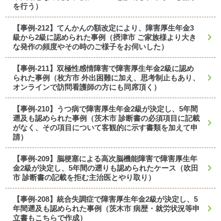
を行う）
【事例-212】てんかんの額改定により、障害厚生年金3
級から2級に認められた事例（摂津市 ご家族様より大き
な発作の頻度やその時のご様子をお伺いした）
【事例-211】双極性感情障害で障害厚生年金2級に認め
られた事例（枚方市 外出困難に加え、思考制止もあり、
オンラインで訪問看護師の方にも同席頂く）
【事例-210】うつ病で障害厚生年金2級が決定し、5年間
遡及も認められた事例（茨木市 診断書の必須項目に記載
がなく、その項目について客観的に示す書類を加えて申
請）
【事例-209】脳梗塞による高次脳機能障害で障害厚生年
金2級が決定し、5年間の遡りも認められたケース（吹田
市 診断書の記載を拒む主治医とやり取り）
【事例-208】統合失調症で障害厚生年金2級が決定し、5
年間遡及も認められた事例（茨木市 病歴・就労状況等申
立書もこちらで作成）