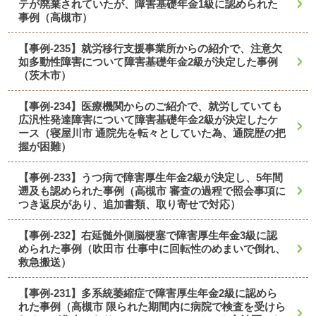
テが廃棄されていたが、障害基礎年金1級に認められた
事例（高槻市）
【事例-235】就労移行支援事業所からの紹介で、注意欠
如多動性障害について障害基礎年金2級が決定した事例
（茨木市）
【事例-234】医療機関からのご紹介で、就労していても
広汎性発達障害について障害基礎年金2級が決定したケ
ース（寝屋川市 通院先を転々としていた為、通院歴の把
握が困難）
【事例-233】うつ病で障害厚生年金2級が決定し、5年間
遡及も認められた事例（高槻市 審査の過程で照会事項に
つき返戻があり、追加書類、取り寄せで対応）
【事例-232】右延髄外側脳梗塞で障害厚生年金3級に認
められた事例（吹田市 仕事中に回転性のめまいで倒れ、
救急搬送）
【事例-231】多系統萎縮症で障害厚生年金2級に認めら
れた事例（高槻市 限られた期間内に病院で検査を受けら