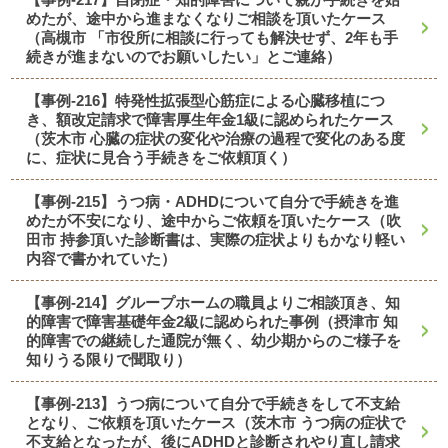
めたが、途中から進まなくなりご相談を頂いたケース
（高槻市 「市役所に相談に行っても解決せず、2年も手
続きが進まないのでお願いしたい」とご連絡）
【事例-216】特発性拡張型心筋症による心臓移植につ
き、額改定請求で障害厚生年金1級に認められたケース
（茨木市 心臓の症状の変化や治療の過程で変化のある度
に、症状に見合う手続きをご依頼頂く）
【事例-215】うつ病・ADHDについて自分で手続きを進
めたが不安になり、途中からご依頼を頂いたケース（吹
田市 持参頂いた診断書は、実際の症状よりもかなり軽い
内容で書かれていた）
【事例-214】グループホームの職員よりご相談頂き、知
的障害で障害基礎年金2級に認められた事例（摂津市 知
的障害での継続した通院が無く、幼少期からのご様子を
知りうる限りで聞取り）
【事例-213】うつ病について自分で手続きをして不支給
となり、ご依頼を頂いたケース（茨木市 うつ病の症状で
不支給となったが、後にADHDと診断されやり直し請求