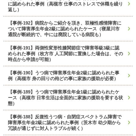
に認められた事例（高槻市 仕事のストレスで休職を繰り
返し）
【事例-192】病院からご紹介を頂き、双極性感情障害に
ついて障害厚生年金2級に認められたケース（寝屋川市
通院が断続的で、中には廃院している病院も）
【事例-191】両側性変形性膝関節症で障害等級3級に認
められた事例（枚方市 人工関節に置換した場合は、その
時点から申請が可能）
【事例-190】うつ病で障害厚生年金2級に認められた事
例（高槻市 身の回りの殆どの事に家族の援助が必要）
【事例-189】うつ病で障害厚生年金1級に認められたケ
ース（高槻市 日常生活は全面的に家族の援助を要する状
態）
【事例-188】反復性うつ病・自閉症スペクトラム障害で
障害厚生年金2級に認められた事例（茨木市 幼少期から
冗談が通じずに対人トラブルが続く）