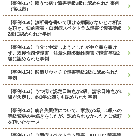
【事例-157】躁うつ病で障害等級2級に認められた事例
（高槻市）
【事例-156】診断書を書いて頂ける病院がないとご相談
を頂き、知的障害・自閉症スペクトラム障害で障害等級
2級に認められた事例
【事例-155】自分で申請しようとしたが申立書を書け
ず、双極性感情障害・注意欠陥多動性障害で障害等級2
級に認められた事例
【事例-154】関節リウマチで障害等級2級に認められた
事例
【事例-153】うつ病で認定日時点が2級、請求日時点が1
級が決定し、約1年の遡りも認められた事例
【事例-152】統合失調症について、家族が2級→1級への
等級変更の手続きをしたが、認められなかったとご依頼
を頂いたケース
【事例-151】自閉症スペクトラム障害、ADHDで障害等