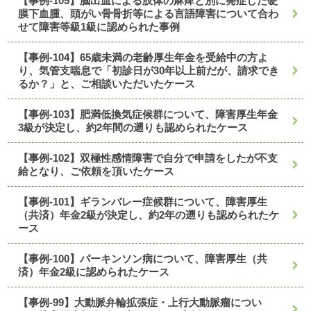
【事例-105】脳出血による肢体の麻痺と別に発症した硬
膜下血腫、頭がい骨骨折等による言語障害について合わ
せて障害等級1級に認められた事例
【事例-104】65歳未満の老齢厚生年金を受給中の方よ
り、気管支喘息で「初診日が30年以上前だが、請求でき
るか？」と、ご相談いただいたケース
【事例-103】肥満低換気症候群について、障害厚生年金
3級が決定し、約2年間の遡りも認められたケース
【事例-102】双極性感情障害で自分で申請をしたが不支
給となり、ご依頼を頂いたケース
【事例-101】ギランバレー症候群について、障害厚生
（共済）年金2級が決定し、約2年の遡りも認められたケ
ース
【事例-100】パーキンソン病について、障害厚生（共
済）年金2級に認められたケース
【事例-99】大動脈弁輪拡張症・上行大動脈瘤につい