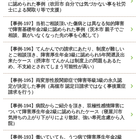
に認められた事例（吹田市 自分では気づかない事を社労
士による聞取り等で支援）
【事例-197】当初ご相談頂いた傷病とは異なる知的障害
で障害基礎年金2級に認められた事例（茨木市 親子でご
相談、親がいなくなった先の事を心配して）
【事例-196】てんかんでの請求にあたり、制度が難しい
とご相談頂き、障害厚生年金3級に認められ5年間遡及出
来たケース（摂津市 てんかんは制度上の問題もあるた
め、不支給とされてしまう可能性が高い）
【事例-195】両変形性股関節症で障害等級3級の永久認
定が決定した事例（高槻市 認定日請求ではなく事後重症
請求を行う）
【事例-194】病院からご紹介を頂き、双極性感情障害に
ついて障害厚生年金2級に認められたケース（寝屋川市
気持ちの上がり下がりにより散財、強い希死念慮から入
院）
【事例-193】働いていても、うつ病で障害厚生年金2級