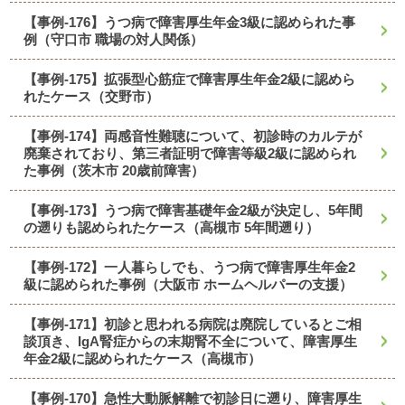
【事例-176】うつ病で障害厚生年金3級に認められた事
例（守口市 職場の対人関係）
【事例-175】拡張型心筋症で障害厚生年金2級に認めら
れたケース（交野市）
【事例-174】両感音性難聴について、初診時のカルテが
廃棄されており、第三者証明で障害等級2級に認められ
た事例（茨木市 20歳前障害）
【事例-173】うつ病で障害基礎年金2級が決定し、5年間
の遡りも認められたケース（高槻市 5年間遡り）
【事例-172】一人暮らしでも、うつ病で障害厚生年金2
級に認められた事例（大阪市 ホームヘルパーの支援）
【事例-171】初診と思われる病院は廃院しているとご相
談頂き、IgA腎症からの末期腎不全について、障害厚生
年金2級に認められたケース（高槻市）
【事例-170】急性大動脈解離で初診日に遡り、障害厚生