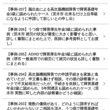
【事例-207】脳出血による高次脳機能障害で障害基礎年
金1級に認められたケース（茨木市 出来るだけ上位等級
になるように申請して欲しいとの申し出）
【事例-206】うつ病で障害厚生年金3級に認められた事
例（茨木市 就労の状況が審査に大きく影響すると思い、
詳しく書類にまとめた上で、医師に参考資料としてお渡
し）
【事例-205】ADHDで障害厚生年金3級に認められた事
例（堺市 一般雇用での就労にて就労の状況も詳しく書類
にまとめる）
【事例-204】高次脳機能障害での申請手続きを家族と進
めていたが、申立書を書けず相談。その後の診断書チェ
ックで不支給相当だったが、手続きを依頼して障害基礎
年金2級に認められ、5年間遡及も認められたケース（茨
木市 実態に即した内容の診断書かどうか確認）
【事例-203】複数の傷病があり、どのように請求すれば
よいかわからないとご相談を頂き、うつ病で障害基礎年