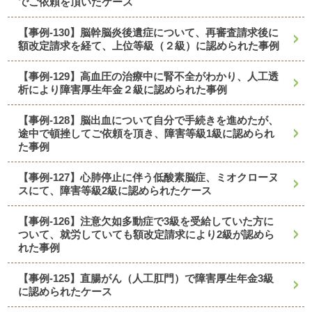
でご依頼を頂いたケース
【事例-130】脳幹脳炎後遺症について、再審査請求後に
額改定請求を経て、上位等級（２級）に認められた事例
【事例-129】高血圧の治療中に腎不全がわかり、人工透
析により障害厚生年金２級に認められた事例
【事例-128】脳出血について自分で手続きを進めたが、
途中で頓挫してご依頼を頂き、障害等級1級に認められ
た事例
【事例-127】心肺停止に伴う低酸素脳症、ミオクローヌ
スにて、障害等級2級に認められたケース
【事例-126】注意欠如多動症で3級を受給していた方に
ついて、就労していても額改定請求により2級が認めら
れた事例
【事例-125】直腸がん（人工肛門）で障害厚生年金3級
に認められたケース