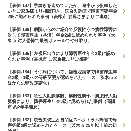
【事例-187】手続きを進めていたが、途中から依頼した
いとご家族様より相談頂き、統合失調症で障害基礎年金
2級に認められた事例（高槻市 お母さまよりご連絡）
【事例-186】病院からのご紹介で反復性うつ病性障害に
対して障害厚生（共済）年金2級に認められた事例（大
東市 対人恐怖で最初はメールでやり取り）
【事例-185】左視床出血により障害厚生年金2級に認め
られた事例（高槻市 ご家族様よりご相談）
【事例-184】うつ病について、額改定請求で障害厚生年
金2級→1級への等級変更が認められたケース（茨木市 2
級からの額改定請求）
【事例-183】急性大動脈解離、解離性胸部・胸腹部大動
脈瘤により、障害厚生年金3級に認められた事例（高槻
市 約2年半遡及）
【事例-182】統合失調症と自閉症スペクトラム障害で障
害等級2級に認められたケース（茨木市 25年以上前の初
診日）