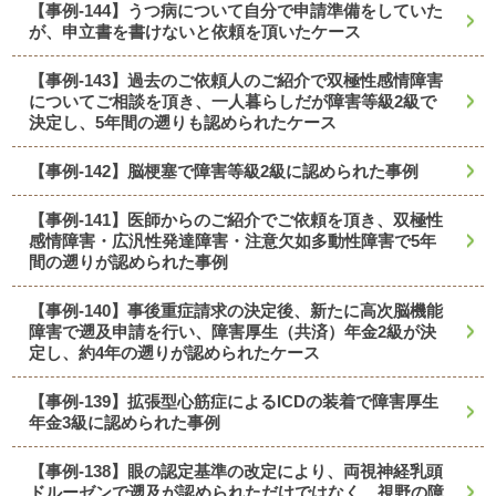
【事例-144】うつ病について自分で申請準備をしていた
が、申立書を書けないと依頼を頂いたケース
【事例-143】過去のご依頼人のご紹介で双極性感情障害
についてご相談を頂き、一人暮らしだが障害等級2級で
決定し、5年間の遡りも認められたケース
【事例-142】脳梗塞で障害等級2級に認められた事例
【事例-141】医師からのご紹介でご依頼を頂き、双極性
感情障害・広汎性発達障害・注意欠如多動性障害で5年
間の遡りが認められた事例
【事例-140】事後重症請求の決定後、新たに高次脳機能
障害で遡及申請を行い、障害厚生（共済）年金2級が決
定し、約4年の遡りが認められたケース
【事例-139】拡張型心筋症によるICDの装着で障害厚生
年金3級に認められた事例
【事例-138】眼の認定基準の改定により、両視神経乳頭
ドルーゼンで遡及が認められただけではなく、視野の障