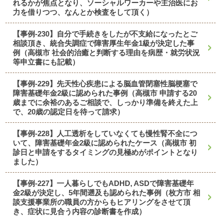
れるかが焦点となり、ソーシャルワーカーや主治医にお
力を借りつつ、なんとか検査をして頂く）
【事例-230】自分で手続きをしたが不支給になったとご
相談頂き、統合失調症で障害厚生年金1級が決定した事
例（高槻市 社会的治癒と判断する理由を病歴・就労状況
等申立書にも記載）
【事例-229】先天性心疾患による脳血管閉塞性脳梗塞で
障害基礎年金2級に認められた事例（高槻市 申請する20
歳までに余裕のあるご相談で、しっかり準備を終えた上
で、20歳の認定日を待って請求）
【事例-228】人工透析をしていなくても慢性腎不全につ
いて、障害基礎年金2級に認められたケース（高槻市 初
診日と申請をするタイミングの見極めがポイントとなり
ました）
【事例-227】一人暮らしでもADHD, ASDで障害基礎年
金2級が決定し、5年間遡及も認められた事例（枚方市 相
談支援事業所の職員の方からもヒアリングをさせて頂
き、症状に見合う内容の診断書を作成）