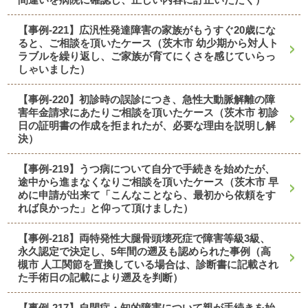
【事例-221】広汎性発達障害の家族がもうすぐ20歳にな
ると、ご相談を頂いたケース（茨木市 幼少期から対人ト
ラブルを繰り返し、ご家族が育てにくさを感じていらっ
しゃいました）
【事例-220】初診時の誤診につき、急性大動脈解離の障
害年金請求にあたりご相談を頂いたケース（茨木市 初診
日の証明書の作成を拒まれたが、必要な理由を説明し解
決）
【事例-219】うつ病について自分で手続きを始めたが、
途中から進まなくなりご相談を頂いたケース（茨木市 早
めに申請が出来て「こんなことなら、最初から依頼をす
れば良かった」と仰って頂けました）
【事例-218】両特発性大腿骨頭壊死症で障害等級3級、
永久認定で決定し、5年間の遡及も認められた事例（高
槻市 人工関節を置換している場合は、診断書に記載され
た手術日の記載により遡及を判断）
【事例-217】自閉症・知的障害について親が手続きを始