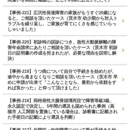
【事例-221】広汎性発達障害の家族がもうすぐ20歳にな
ると、ご相談を頂いたケース（茨木市 幼少期から対人ト
ラブルを繰り返し、ご家族が育てにくさを感じていらっ
しゃいました）
【事例-220】初診時の誤診につき、急性大動脈解離の障
害年金請求にあたりご相談を頂いたケース（茨木市 初診
日の証明書の作成を拒まれたが、必要な理由を説明し解
決）
【事例-219】うつ病について自分で手続きを始めたが、
途中から進まなくなりご相談を頂いたケース（茨木市 早
めに申請が出来て「こんなことなら、最初から依頼をす
れば良かった」と仰って頂けました）
【事例-218】両特発性大腿骨頭壊死症で障害等級3級、
永久認定で決定し、5年間の遡及も認められた事例（高
槻市 人工関節を置換している場合は、診断書に記載され
た手術日の記載により遡及を判断）
【事例-217】自閉症・知的障害について親が手続きを始