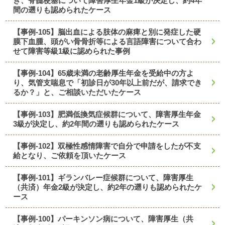
き、脊髄梗塞について障害厚生年金1級が決定し、約4年
間の遡りも認められたケース
【事例-105】脳出血による肢体の麻痺と別に発症した硬
膜下血腫、頭がい骨骨折等による言語障害について合わ
せて障害等級1級に認められた事例
【事例-104】65歳未満の老齢厚生年金を受給中の方よ
り、気管支喘息で「初診日が30年以上前だが、請求でき
るか？」と、ご相談いただいたケース
【事例-103】肥満低換気症候群について、障害厚生年金
3級が決定し、約2年間の遡りも認められたケース
【事例-102】双極性感情障害で自分で申請をしたが不支
給となり、ご依頼を頂いたケース
【事例-101】ギランバレー症候群について、障害厚生
（共済）年金2級が決定し、約2年の遡りも認められたケ
ース
【事例-100】パーキンソン病について、障害厚生（共