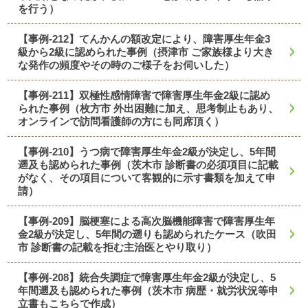
を行う）
【事例-212】てんかんの額改定により、障害厚生年金3
級から2級に認められた事例（摂津市 ご家族様より大き
な発作の頻度やその時のご様子をお伺いした）
【事例-211】双極性感情障害で障害厚生年金2級に認め
られた事例（枚方市 外出困難に加え、思考制止もあり、
オンラインで訪問看護師の方にも同席頂く）
【事例-210】うつ病で障害厚生年金2級が決定し、5年間
遡及も認められた事例（茨木市 診断書の必須項目に記載
がなく、その項目について客観的に示す書類を加えて申
請）
【事例-209】脳梗塞による高次脳機能障害で障害厚生年
金2級が決定し、5年間の遡りも認められたケース（吹田
市 診断書の記載を拒む主治医とやり取り）
【事例-208】統合失調症で障害厚生年金2級が決定し、5
年間遡及も認められた事例（茨木市 病歴・就労状況等申
立書もこちらで作成）