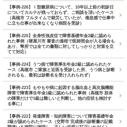
【事例-226】Ⅰ型糖尿病について、10年以上前の初診日
についてカルテが残っておらず、ご相談を頂いたケース
（高槻市 フルタイムで就労していたが、倦怠感で仕事中
に立ち仕事が出来なくなり病院を受診）
【事例-225】全身性強皮症で障害基礎年金2級に認めら
れた事例（寝屋川市 審査の過程で医師照会が入る場合も
あり、幣所では全ての書類に対してしっかりと対策を立
てて対応）
【事例-224】うつ病で障害厚生年金2級に認められたケ
ース（高槻市 ご家族と近医を受診した所、うつ病と診断
されるも、最初は診断名を受け入れられず）
【事例-223】もやもや病に起因する脳出血と高次脳機能
障害で障害厚生年金1級に認められた事例（高槻市 肢体
の障害だけで1級は難しいと判断し、他の症状も検討す
る事に）
【事例-222】発達障害・知的障害について障害基礎年金
2級が認められたケース（交野市 完成後の診断書の記載
間違いを病院に確認し、正しい内容に訂正いただく）