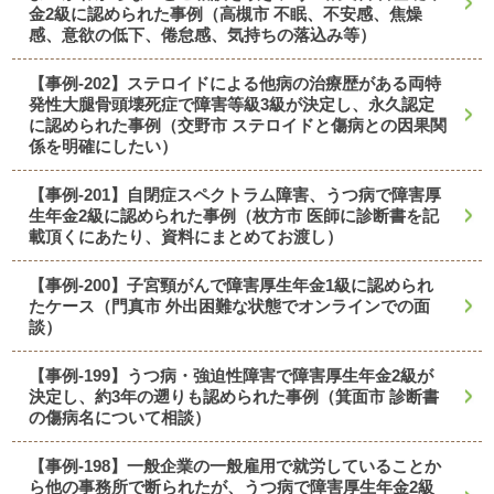
金2級に認められた事例（高槻市 不眠、不安感、焦燥
感、意欲の低下、倦怠感、気持ちの落込み等）
【事例-202】ステロイドによる他病の治療歴がある両特
発性大腿骨頭壊死症で障害等級3級が決定し、永久認定
に認められた事例（交野市 ステロイドと傷病との因果関
係を明確にしたい）
【事例-201】自閉症スペクトラム障害、うつ病で障害厚
生年金2級に認められた事例（枚方市 医師に診断書を記
載頂くにあたり、資料にまとめてお渡し）
【事例-200】子宮頸がんで障害厚生年金1級に認められ
たケース（門真市 外出困難な状態でオンラインでの面
談）
【事例-199】うつ病・強迫性障害で障害厚生年金2級が
決定し、約3年の遡りも認められた事例（箕面市 診断書
の傷病名について相談）
【事例-198】一般企業の一般雇用で就労していることか
ら他の事務所で断られたが、うつ病で障害厚生年金2級