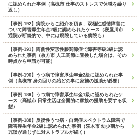
に認められた事例（高槻市 仕事のストレスで休職を繰り
返し）
【事例-192】病院からご紹介を頂き、双極性感情障害に
ついて障害厚生年金2級に認められたケース（寝屋川市
通院が断続的で、中には廃院している病院も）
【事例-191】両側性変形性膝関節症で障害等級3級に認
められた事例（枚方市 人工関節に置換した場合は、その
時点から申請が可能）
【事例-190】うつ病で障害厚生年金2級に認められた事
例（高槻市 身の回りの殆どの事に家族の援助が必要）
【事例-189】うつ病で障害厚生年金1級に認められたケ
ース（高槻市 日常生活は全面的に家族の援助を要する状
態）
【事例-188】反復性うつ病・自閉症スペクトラム障害で
障害厚生年金2級に認められた事例（茨木市 幼少期から
冗談が通じずに対人トラブルが続く）