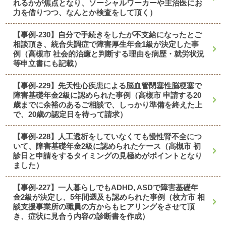
れるかが焦点となり、ソーシャルワーカーや主治医にお
力を借りつつ、なんとか検査をして頂く）
【事例-230】自分で手続きをしたが不支給になったとご
相談頂き、統合失調症で障害厚生年金1級が決定した事
例（高槻市 社会的治癒と判断する理由を病歴・就労状況
等申立書にも記載）
【事例-229】先天性心疾患による脳血管閉塞性脳梗塞で
障害基礎年金2級に認められた事例（高槻市 申請する20
歳までに余裕のあるご相談で、しっかり準備を終えた上
で、20歳の認定日を待って請求）
【事例-228】人工透析をしていなくても慢性腎不全につ
いて、障害基礎年金2級に認められたケース（高槻市 初
診日と申請をするタイミングの見極めがポイントとなり
ました）
【事例-227】一人暮らしでもADHD, ASDで障害基礎年
金2級が決定し、5年間遡及も認められた事例（枚方市 相
談支援事業所の職員の方からもヒアリングをさせて頂
き、症状に見合う内容の診断書を作成）