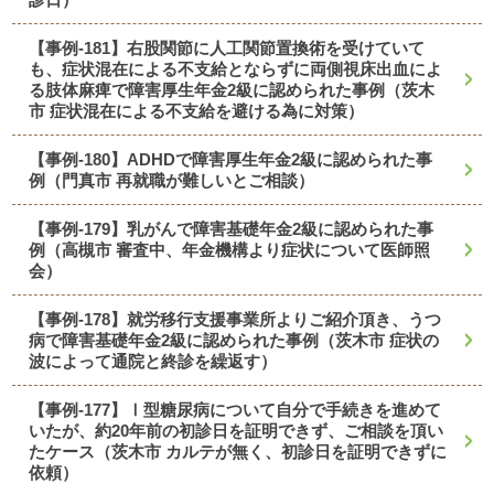
【事例-181】右股関節に人工関節置換術を受けていて
も、症状混在による不支給とならずに両側視床出血によ
る肢体麻痺で障害厚生年金2級に認められた事例（茨木
市 症状混在による不支給を避ける為に対策）
【事例-180】ADHDで障害厚生年金2級に認められた事
例（門真市 再就職が難しいとご相談）
【事例-179】乳がんで障害基礎年金2級に認められた事
例（高槻市 審査中、年金機構より症状について医師照
会）
【事例-178】就労移行支援事業所よりご紹介頂き、うつ
病で障害基礎年金2級に認められた事例（茨木市 症状の
波によって通院と終診を繰返す）
【事例-177】Ⅰ型糖尿病について自分で手続きを進めて
いたが、約20年前の初診日を証明できず、ご相談を頂い
たケース（茨木市 カルテが無く、初診日を証明できずに
依頼）