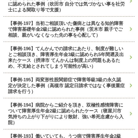
に認められた事例（吹田市 自分では気づかない事を社労
士による聞取り等で支援）
【事例-197】当初ご相談頂いた傷病とは異なる知的障害
で障害基礎年金2級に認められた事例（茨木市 親子でご
相談、親がいなくなった先の事を心配して）
【事例-196】てんかんでの請求にあたり、制度が難しい
とご相談頂き、障害厚生年金3級に認められ5年間遡及出
来たケース（摂津市 てんかんは制度上の問題もあるた
め、不支給とされてしまう可能性が高い）
【事例-195】両変形性股関節症で障害等級3級の永久認
定が決定した事例（高槻市 認定日請求ではなく事後重症
請求を行う）
【事例-194】病院からご紹介を頂き、双極性感情障害に
ついて障害厚生年金2級に認められたケース（寝屋川市
気持ちの上がり下がりにより散財、強い希死念慮から入
院）
【事例-193】働いていても、うつ病で障害厚生年金2級