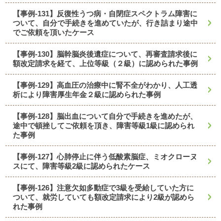
【事例-131】反復性うつ病・自閉症スペクトラム障害に
ついて、自分で手続きを進めていたが、行き詰まり途中
でご依頼を頂いたケース
【事例-130】脳幹脳炎後遺症について、再審査請求後に
額改定請求を経て、上位等級（２級）に認められた事例
【事例-129】高血圧の治療中に腎不全がわかり、人工透
析により障害厚生年金２級に認められた事例
【事例-128】脳出血について自分で手続きを進めたが、
途中で頓挫してご依頼を頂き、障害等級1級に認められ
た事例
【事例-127】心肺停止に伴う低酸素脳症、ミオクローヌ
スにて、障害等級2級に認められたケース
【事例-126】注意欠如多動症で3級を受給していた方に
ついて、就労していても額改定請求により2級が認めら
れた事例