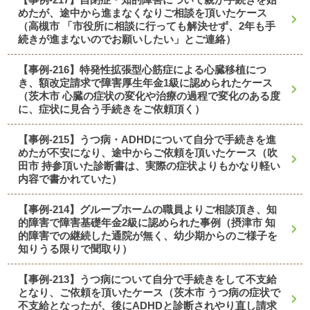
めたが、途中から進まなくなりご相談を頂いたケース
（高槻市 「市役所に相談に行っても解決せず、2年も手
続きが進まないのでお願いしたい」とご連絡）
【事例-216】特発性拡張型心筋症による心臓移植につ
き、額改定請求で障害厚生年金1級に認められたケース
（茨木市 心臓の症状の変化や治療の過程で変化のある度
に、症状に見合う手続きをご依頼頂く）
【事例-215】うつ病・ADHDについて自分で手続きを進
めたが不安になり、途中からご依頼を頂いたケース（吹
田市 持参頂いた診断書は、実際の症状よりもかなり軽い
内容で書かれていた）
【事例-214】グループホームの職員よりご相談頂き、知
的障害で障害基礎年金2級に認められた事例（摂津市 知
的障害での継続した通院が無く、幼少期からのご様子を
知りうる限りで聞取り）
【事例-213】うつ病について自分で手続きをして不支給
となり、ご依頼を頂いたケース（茨木市 うつ病の症状で
不支給となったが、後にADHDと診断されやり直し請求