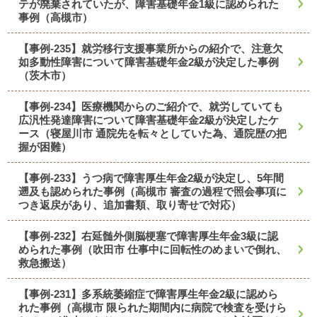
テが廃棄されていたが、障害基礎年金1級に認められた
事例（高槻市）
【事例-235】就労移行支援事業所からの紹介で、注意欠
如多動性障害について障害基礎年金2級が決定した事例
（茨木市）
【事例-234】医療機関からのご紹介で、就労していても
広汎性発達障害について障害基礎年金2級が決定したケ
ース（寝屋川市 通院先を転々としていた為、通院歴の把
握が困難）
【事例-233】うつ病で障害厚生年金2級が決定し、5年間
遡及も認められた事例（高槻市 審査の過程で照会事項に
つき返戻があり、追加書類、取り寄せで対応）
【事例-232】右延髄外側脳梗塞で障害厚生年金3級に認
められた事例（吹田市 仕事中に回転性のめまいで倒れ、
救急搬送）
【事例-231】多系統萎縮症で障害厚生年金2級に認めら
れた事例（高槻市 限られた期間内に病院で検査を受けら