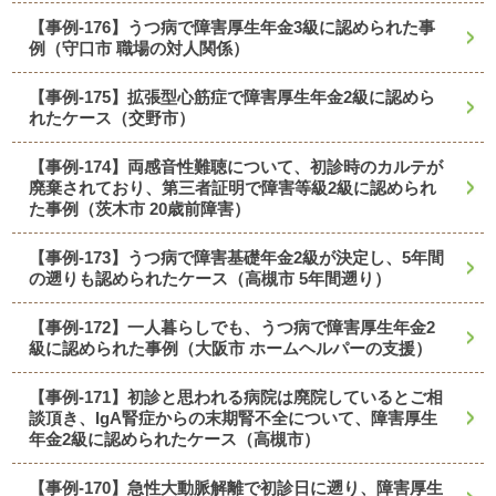
【事例-176】うつ病で障害厚生年金3級に認められた事
例（守口市 職場の対人関係）
【事例-175】拡張型心筋症で障害厚生年金2級に認めら
れたケース（交野市）
【事例-174】両感音性難聴について、初診時のカルテが
廃棄されており、第三者証明で障害等級2級に認められ
た事例（茨木市 20歳前障害）
【事例-173】うつ病で障害基礎年金2級が決定し、5年間
の遡りも認められたケース（高槻市 5年間遡り）
【事例-172】一人暮らしでも、うつ病で障害厚生年金2
級に認められた事例（大阪市 ホームヘルパーの支援）
【事例-171】初診と思われる病院は廃院しているとご相
談頂き、IgA腎症からの末期腎不全について、障害厚生
年金2級に認められたケース（高槻市）
【事例-170】急性大動脈解離で初診日に遡り、障害厚生