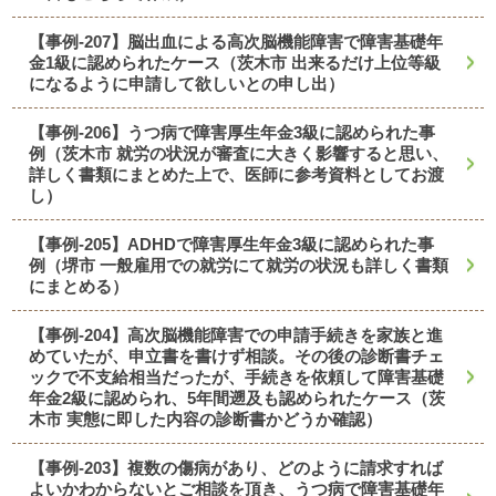
【事例-207】脳出血による高次脳機能障害で障害基礎年
金1級に認められたケース（茨木市 出来るだけ上位等級
になるように申請して欲しいとの申し出）
【事例-206】うつ病で障害厚生年金3級に認められた事
例（茨木市 就労の状況が審査に大きく影響すると思い、
詳しく書類にまとめた上で、医師に参考資料としてお渡
し）
【事例-205】ADHDで障害厚生年金3級に認められた事
例（堺市 一般雇用での就労にて就労の状況も詳しく書類
にまとめる）
【事例-204】高次脳機能障害での申請手続きを家族と進
めていたが、申立書を書けず相談。その後の診断書チェ
ックで不支給相当だったが、手続きを依頼して障害基礎
年金2級に認められ、5年間遡及も認められたケース（茨
木市 実態に即した内容の診断書かどうか確認）
【事例-203】複数の傷病があり、どのように請求すれば
よいかわからないとご相談を頂き、うつ病で障害基礎年