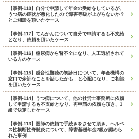
【事例-118】自分で申請して年金の受給をしているが、
うつ病の症状が悪化したので障害等級が上がらないか？
とご相談を頂いたケース
【事例-117】てんかんについて自分で申請するも不支給
となり、依頼を頂いたケース
【事例-116】糖尿病から腎不全になり、人工透析されて
いる方のケース
【事例-115】感音性難聴の初診日について、年金機構の
窓口で余計なことを話したかも…と心配になり、ご相談
を頂いたケース
【事例-114】うつ病について、他の社労士事務所に依頼
して申請するも不支給となり、再申請の依頼を頂き、1
級で決定したケース
【事例-113】医師の依頼で手続きをさせて頂き、ヘルペ
ス性横断性脊髄炎について、障害基礎年金2級が認めら
れた事例