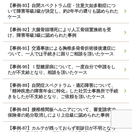
【事例-93】自閉スペクトラム症・注意欠如多動症につ
いて障害等級2級が決定し、約2年半の遡りも認められた
ケース
【事例-92】大腿骨頭壊死により人工骨頭置換術を受
け、障害等級3級に認められた事例
【事例-91】交通事故による胸椎多発骨折術後後遺症に
ついて、一人では手続きに困りご相談を頂いたケース
【事例-90】Ⅰ型糖尿病について、一度自分で申請をし
たが不支給となり、相談を頂いたケース
【事例-89】自閉症スペクトラム・適応障害について、
「精神疾患の障害年金に特化」した社労士事務所で手続
きをしたが不支給となり、ご依頼を頂いたケース
【事例-88】腰椎椎間板ヘルニアについて、審査請求で
保険者の処分取消しにより上位級に認められた事例
【事例-87】カルテが残っておらず初診日が不明となっ