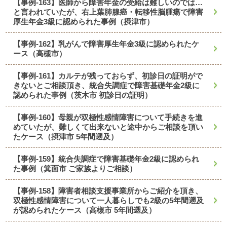
【事例-163】医師から障害年金の受給は難しいのでは…
と言われていたが、右上葉肺腺癌・転移性脳腫瘍で障害
厚生年金3級に認められた事例（摂津市）
【事例-162】乳がんで障害厚生年金3級に認められたケ
ース（高槻市）
【事例-161】カルテが残っておらず、初診日の証明がで
きないとご相談頂き、統合失調症で障害基礎年金2級に
認められた事例（茨木市 初診日の証明）
【事例-160】母親が双極性感情障害について手続きを進
めていたが、難しくて出来ないと途中からご相談を頂い
たケース（摂津市 5年間遡及）
【事例-159】統合失調症で障害基礎年金2級に認められ
た事例（箕面市 ご家族よりご相談）
【事例-158】障害者相談支援事業所からご紹介を頂き、
双極性感情障害について一人暮らしでも2級の5年間遡及
が認められたケース（高槻市 5年間遡及）