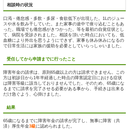
相談時の状況
口渇・倦怠感・多飲・多尿・食欲低下が出現した。1Lのジュー
スや水を飲み干していた。また家事の途中で座り込むこともあ
った。職場でも倦怠感がきつかった。等を最初の自覚症状とし
て、病院を受診されました。相談を頂いた時点においても、低
血糖により外出を思うようにできず、家事も休み休みになるの
で日常生活には家族の援助を必要としていらっしゃいました。
受任してから申請までに行ったこと
障害年金の請求は、原則65歳以上の方は請求できません。この
方は初診日から1年半経過した時点の障害認定日における症状
は障害等級に該当しておりませんでした。そのため、65歳にな
るまでに請求を完了させる必要がある事から、手続きは出来る
だけ急ぐよう、心掛けました。
結果
65歳になるまでに障害年金の請求が完了し、無事に障害（共
済）厚生年金
3級
に認められました。