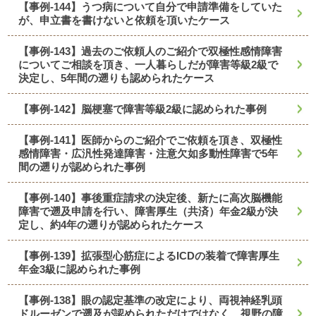
【事例-144】うつ病について自分で申請準備をしていた
が、申立書を書けないと依頼を頂いたケース
【事例-143】過去のご依頼人のご紹介で双極性感情障害
についてご相談を頂き、一人暮らしだが障害等級2級で
決定し、5年間の遡りも認められたケース
【事例-142】脳梗塞で障害等級2級に認められた事例
【事例-141】医師からのご紹介でご依頼を頂き、双極性
感情障害・広汎性発達障害・注意欠如多動性障害で5年
間の遡りが認められた事例
【事例-140】事後重症請求の決定後、新たに高次脳機能
障害で遡及申請を行い、障害厚生（共済）年金2級が決
定し、約4年の遡りが認められたケース
【事例-139】拡張型心筋症によるICDの装着で障害厚生
年金3級に認められた事例
【事例-138】眼の認定基準の改定により、両視神経乳頭
ドルーゼンで遡及が認められただけではなく、視野の障