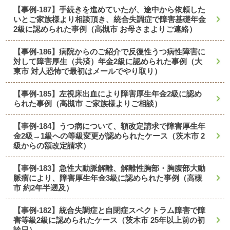
【事例-187】手続きを進めていたが、途中から依頼した
いとご家族様より相談頂き、統合失調症で障害基礎年金
2級に認められた事例（高槻市 お母さまよりご連絡）
【事例-186】病院からのご紹介で反復性うつ病性障害に
対して障害厚生（共済）年金2級に認められた事例（大
東市 対人恐怖で最初はメールでやり取り）
【事例-185】左視床出血により障害厚生年金2級に認め
られた事例（高槻市 ご家族様よりご相談）
【事例-184】うつ病について、額改定請求で障害厚生年
金2級→1級への等級変更が認められたケース（茨木市 2
級からの額改定請求）
【事例-183】急性大動脈解離、解離性胸部・胸腹部大動
脈瘤により、障害厚生年金3級に認められた事例（高槻
市 約2年半遡及）
【事例-182】統合失調症と自閉症スペクトラム障害で障
害等級2級に認められたケース（茨木市 25年以上前の初
診日）