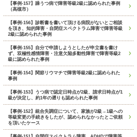
【事例-157】躁うつ病で障害等級2級に認められた事例
（高槻市）
【事例-156】診断書を書いて頂ける病院がないとご相談
を頂き、知的障害・自閉症スペクトラム障害で障害等級
2級に認められた事例
【事例-155】自分で申請しようとしたが申立書を書け
ず、双極性感情障害・注意欠陥多動性障害で障害等級2
級に認められた事例
【事例-154】関節リウマチで障害等級2級に認められた
事例
【事例-153】うつ病で認定日時点が2級、請求日時点が1
級が決定し、約1年の遡りも認められた事例
【事例-152】統合失調症について、家族が2級→1級への
等級変更の手続きをしたが、認められなかったとご依頼
を頂いたケース
【事例-151】自閉症スペクトラム障害、ADHDで障害等