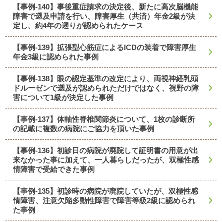
【事例-140】事後重症請求の決定後、新たに高次脳機能
障害で遡及申請を行い、障害厚生（共済）年金2級が決
定し、約4年の遡りが認められたケース
【事例-139】拡張型心筋症によるICDの装着で障害厚生
年金3級に認められた事例
【事例-138】眼の認定基準の改定により、両視神経乳頭
ドルーゼンで遡及が認められただけではなく、視野の障
害について1級が決定した事例
【事例-137】体軸性脊椎関節炎について、1枚の診断所
の記載に複数の病院にご協力を頂いた事例
【事例-136】初診日の病院が廃院して証明書の用意が出
来なかった事に加えて、一人暮らしだったが、双極性感
情障害で受給できた事例
【事例-135】初診時の病院が廃院していたが、双極性感
情障害、注意欠陥多動性障害で障害等級2級に認められ
た事例