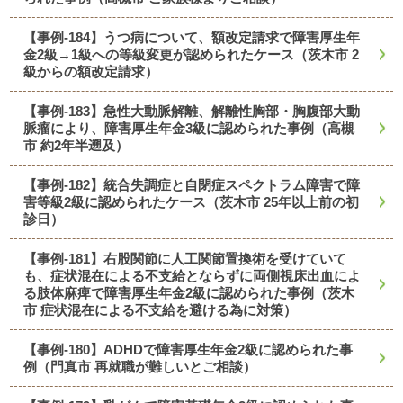
【事例-184】うつ病について、額改定請求で障害厚生年
金2級→1級への等級変更が認められたケース（茨木市 2
級からの額改定請求）
【事例-183】急性大動脈解離、解離性胸部・胸腹部大動
脈瘤により、障害厚生年金3級に認められた事例（高槻
市 約2年半遡及）
【事例-182】統合失調症と自閉症スペクトラム障害で障
害等級2級に認められたケース（茨木市 25年以上前の初
診日）
【事例-181】右股関節に人工関節置換術を受けていて
も、症状混在による不支給とならずに両側視床出血によ
る肢体麻痺で障害厚生年金2級に認められた事例（茨木
市 症状混在による不支給を避ける為に対策）
【事例-180】ADHDで障害厚生年金2級に認められた事
例（門真市 再就職が難しいとご相談）