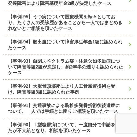
発達障害により障害基礎年金2級が決定したケース
【事例-95】うつ病について医療機関を転々としてお
り、たくさんの受診歴があることから一人ではまとめき
れないとご相談を頂いたケース
【事例-94】脳出血について障害厚生年金1級に認められ
たケース
【事例-93】自閉スペクトラム症・注意欠如多動症につ
いて障害等級2級が決定し、約2年半の遡りも認められた
ケース
【事例-92】大腿骨頭壊死により人工骨頭置換術を受
け、障害等級3級に認められた事例
【事例-91】交通事故による胸椎多発骨折術後後遺症に
ついて、一人では手続きに困りご相談を頂いたケース
【事例-90】Ⅰ型糖尿病について、一度自分で申請をし
たが不支給となり、相談を頂いたケース