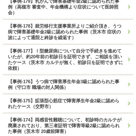
【事例-179】乳がんで障害基礎年金2級に認められた事
例（高槻市 審査中、年金機構より症状について医師照
会）
【事例-178】就労移行支援事業所よりご紹介頂き、うつ
病で障害基礎年金2級に認められた事例（茨木市 症状の
波によって通院と終診を繰返す）
【事例-177】Ⅰ型糖尿病について自分で手続きを進めて
いたが、約20年前の初診日を証明できず、ご相談を頂い
たケース（茨木市 カルテが無く、初診日を証明できずに
依頼）
【事例-176】うつ病で障害厚生年金3級に認められた事
例（守口市 職場の対人関係）
【事例-175】拡張型心筋症で障害厚生年金2級に認めら
れたケース（交野市）
【事例-174】両感音性難聴について、初診時のカルテが
廃棄されており、第三者証明で障害等級2級に認められ
た事例（茨木市 20歳前障害）