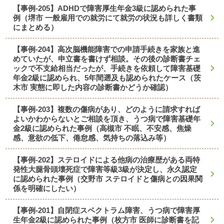
【事例-205】ADHDで障害厚生年金3級に認められた事
例（堺市 一般雇用での就労にて就労の状況も詳しく書類
にまとめる）
【事例-204】高次脳機能障害での申請手続きを家族と進
めていたが、申立書を書けず相談。その後の診断書チェ
ックで不支給相当だったが、手続きを依頼して障害基礎
年金2級に認められ、5年間遡及も認められたケース（茨
木市 実態に即した内容の診断書かどうか確認）
【事例-203】複数の傷病があり、どのように請求すれば
よいかわからないとご相談を頂き、うつ病で障害基礎年
金2級に認められた事例（高槻市 不眠、不安感、焦燥
感、意欲の低下、倦怠感、気持ちの落込み等）
【事例-202】ステロイドによる他病の治療歴がある両特
発性大腿骨頭壊死症で障害等級3級が決定し、永久認定
に認められた事例（交野市 ステロイドと傷病との因果関
係を明確にしたい）
【事例-201】自閉症スペクトラム障害、うつ病で障害厚
生年金2級に認められた事例（枚方市 医師に診断書を記