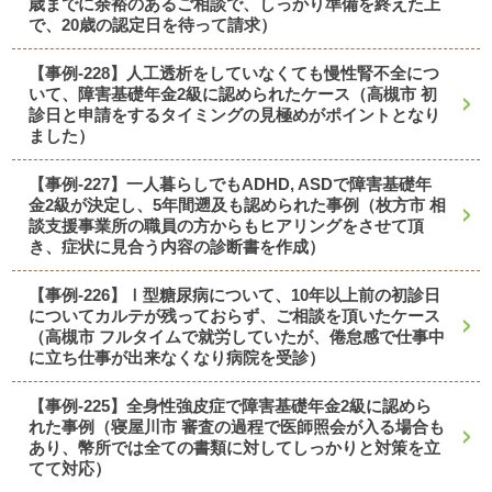
歳までに余裕のあるご相談で、しっかり準備を終えた上
で、20歳の認定日を待って請求）
【事例-228】人工透析をしていなくても慢性腎不全につ
いて、障害基礎年金2級に認められたケース（高槻市 初
診日と申請をするタイミングの見極めがポイントとなり
ました）
【事例-227】一人暮らしでもADHD, ASDで障害基礎年
金2級が決定し、5年間遡及も認められた事例（枚方市 相
談支援事業所の職員の方からもヒアリングをさせて頂
き、症状に見合う内容の診断書を作成）
【事例-226】Ⅰ型糖尿病について、10年以上前の初診日
についてカルテが残っておらず、ご相談を頂いたケース
（高槻市 フルタイムで就労していたが、倦怠感で仕事中
に立ち仕事が出来なくなり病院を受診）
【事例-225】全身性強皮症で障害基礎年金2級に認めら
れた事例（寝屋川市 審査の過程で医師照会が入る場合も
あり、幣所では全ての書類に対してしっかりと対策を立
てて対応）