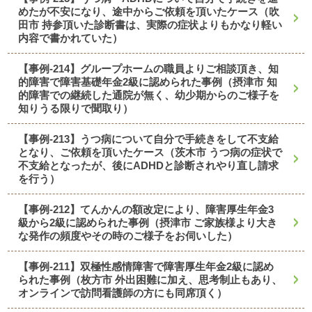
めたが不安になり、途中からご依頼を頂いたケース（吹
田市 持参頂いた診断書は、実際の症状よりもかなり軽い
内容で書かれていた）
【事例-214】グループホームの職員よりご相談頂き、知
的障害で障害基礎年金2級に認められた事例（摂津市 知
的障害での継続した通院が無く、幼少期からのご様子を
知りうる限りで聞取り）
【事例-213】うつ病について自分で手続きをして不支給
となり、ご依頼を頂いたケース（茨木市 うつ病の症状で
不支給となったが、後にADHDと診断されやり直し請求
を行う）
【事例-212】てんかんの額改定により、障害厚生年金3
級から2級に認められた事例（摂津市 ご家族様より大き
な発作の頻度やその時のご様子をお伺いした）
【事例-211】双極性感情障害で障害厚生年金2級に認め
られた事例（枚方市 外出困難に加え、思考制止もあり、
オンラインで訪問看護師の方にも同席頂く）