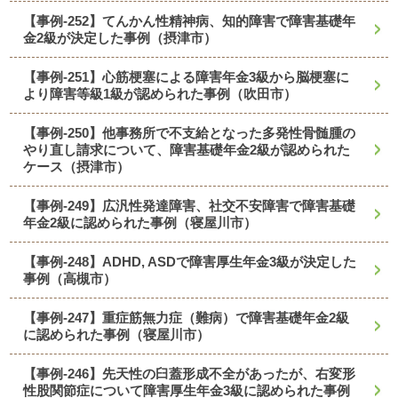
【事例-252】てんかん性精神病、知的障害で障害基礎年
金2級が決定した事例（摂津市）
【事例-251】心筋梗塞による障害年金3級から脳梗塞に
より障害等級1級が認められた事例（吹田市）
【事例-250】他事務所で不支給となった多発性骨髄腫の
やり直し請求について、障害基礎年金2級が認められた
ケース（摂津市）
【事例-249】広汎性発達障害、社交不安障害で障害基礎
年金2級に認められた事例（寝屋川市）
【事例-248】ADHD, ASDで障害厚生年金3級が決定した
事例（高槻市）
【事例-247】重症筋無力症（難病）で障害基礎年金2級
に認められた事例（寝屋川市）
【事例-246】先天性の臼蓋形成不全があったが、右変形
性股関節症について障害厚生年金3級に認められた事例