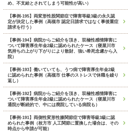
め、不支給とされてしまう可能性が高い）
【事例-195】両変形性股関節症で障害等級3級の永久認
定が決定した事例（高槻市 認定日請求ではなく事後重症
請求を行う）
【事例-194】病院からご紹介を頂き、双極性感情障害に
ついて障害厚生年金2級に認められたケース（寝屋川市
気持ちの上がり下がりにより散財、強い希死念慮から入
院）
【事例-193】働いていても、うつ病で障害厚生年金2級
に認められた事例（高槻市 仕事のストレスで休職を繰り
返し）
【事例-192】病院からご紹介を頂き、双極性感情障害に
ついて障害厚生年金2級に認められたケース（寝屋川市
通院が断続的で、中には廃院している病院も）
【事例-191】両側性変形性膝関節症で障害等級3級に認
められた事例（枚方市 人工関節に置換した場合は、その
時点から申請が可能）