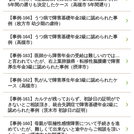
5年間の遡りも決定したケース（高槻市 5年間遡り）
【事例-166】うつ病で障害基礎年金2級に認められた事
例（枚方市 幼少期の虐待）
【事例-164】うつ病で障害基礎年金2級に認められた事
例（高槻市）
【事例-163】医師から障害年金の受給は難しいのでは…
と言われていたが、右上葉肺腺癌・転移性脳腫瘍で障害
厚生年金3級に認められた事例（摂津市）
【事例-162】乳がんで障害厚生年金3級に認められたケ
ース（高槻市）
【事例-161】カルテが残っておらず、初診日の証明がで
きないとご相談頂き、統合失調症で障害基礎年金2級に
認められた事例（茨木市 初診日の証明）
【事例-160】母親が双極性感情障害について手続きを進
めていたが、難しくて出来ないと途中からご相談を頂い