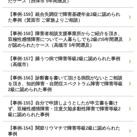
たケース（摂津市 5年間遡及）
【事例-159】統合失調症で障害基礎年金2級に認められ
た事例（箕面市 ご家族よりご相談）
【事例-158】障害者相談支援事業所からご紹介を頂き、
双極性感情障害について一人暮らしでも2級の5年間遡及
が認められたケース（高槻市 5年間遡及）
【事例-157】躁うつ病で障害等級2級に認められた事例
（高槻市）
【事例-156】診断書を書いて頂ける病院がないとご相談
を頂き、知的障害・自閉症スペクトラム障害で障害等級
2級に認められた事例
【事例-155】自分で申請しようとしたが申立書を書け
ず、双極性感情障害・注意欠陥多動性障害で障害等級2
級に認められた事例
【事例-154】関節リウマチで障害等級2級に認められた
事例