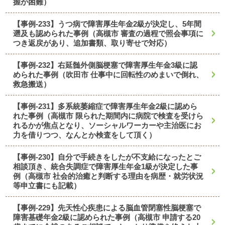
握が困難）
【事例-233】うつ病で障害厚生年金2級が決定し、5年間
遡及も認められた事例（高槻市 審査の過程で照会事項に
つき返戻があり、追加書類、取り寄せで対応）
【事例-232】右延髄外側脳梗塞で障害厚生年金3級に認
められた事例（吹田市 仕事中に回転性のめまいで倒れ、
救急搬送）
【事例-231】多系統萎縮症で障害厚生年金2級に認めら
れた事例（高槻市 限られた期間内に病院で検査を受けら
れるかが焦点となり、ソーシャルワーカーや主治医にお
力を借りつつ、なんとか検査をして頂く）
【事例-230】自分で手続きをしたが不支給になったとご
相談頂き、統合失調症で障害厚生年金1級が決定した事
例（高槻市 社会的治癒と判断する理由を病歴・就労状況
等申立書にも記載）
【事例-229】先天性心疾患による脳血管閉塞性脳梗塞で
障害基礎年金2級に認められた事例（高槻市 申請する20