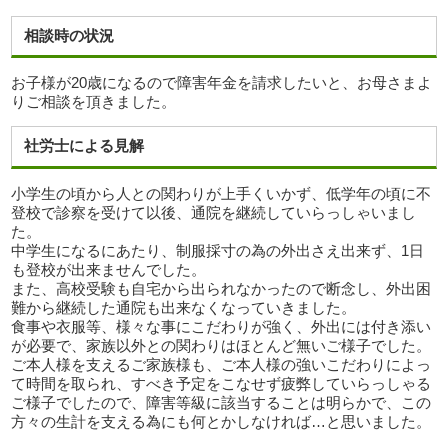
相談時の状況
お子様が20歳になるので障害年金を請求したいと、お母さまよ
りご相談を頂きました。
社労士による見解
小学生の頃から人との関わりが上手くいかず、低学年の頃に不
登校で診察を受けて以後、通院を継続していらっしゃいまし
た。
中学生になるにあたり、制服採寸の為の外出さえ出来ず、1日
も登校が出来ませんでした。
また、高校受験も自宅から出られなかったので断念し、外出困
難から継続した通院も出来なくなっていきました。
食事や衣服等、様々な事にこだわりが強く、外出には付き添い
が必要で、家族以外との関わりはほとんど無いご様子でした。
ご本人様を支えるご家族様も、ご本人様の強いこだわりによっ
て時間を取られ、すべき予定をこなせず疲弊していらっしゃる
ご様子でしたので、障害等級に該当することは明らかで、この
方々の生計を支える為にも何とかしなければ…と思いました。