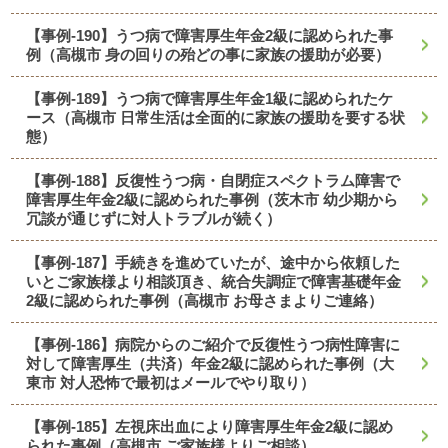
【事例-190】うつ病で障害厚生年金2級に認められた事
例（高槻市 身の回りの殆どの事に家族の援助が必要）
【事例-189】うつ病で障害厚生年金1級に認められたケ
ース（高槻市 日常生活は全面的に家族の援助を要する状
態）
【事例-188】反復性うつ病・自閉症スペクトラム障害で
障害厚生年金2級に認められた事例（茨木市 幼少期から
冗談が通じずに対人トラブルが続く）
【事例-187】手続きを進めていたが、途中から依頼した
いとご家族様より相談頂き、統合失調症で障害基礎年金
2級に認められた事例（高槻市 お母さまよりご連絡）
【事例-186】病院からのご紹介で反復性うつ病性障害に
対して障害厚生（共済）年金2級に認められた事例（大
東市 対人恐怖で最初はメールでやり取り）
【事例-185】左視床出血により障害厚生年金2級に認め
られた事例（高槻市 ご家族様よりご相談）