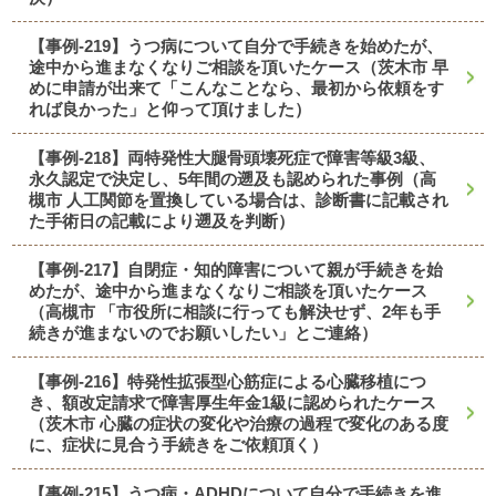
【事例-219】うつ病について自分で手続きを始めたが、
途中から進まなくなりご相談を頂いたケース（茨木市 早
めに申請が出来て「こんなことなら、最初から依頼をす
れば良かった」と仰って頂けました）
【事例-218】両特発性大腿骨頭壊死症で障害等級3級、
永久認定で決定し、5年間の遡及も認められた事例（高
槻市 人工関節を置換している場合は、診断書に記載され
た手術日の記載により遡及を判断）
【事例-217】自閉症・知的障害について親が手続きを始
めたが、途中から進まなくなりご相談を頂いたケース
（高槻市 「市役所に相談に行っても解決せず、2年も手
続きが進まないのでお願いしたい」とご連絡）
【事例-216】特発性拡張型心筋症による心臓移植につ
き、額改定請求で障害厚生年金1級に認められたケース
（茨木市 心臓の症状の変化や治療の過程で変化のある度
に、症状に見合う手続きをご依頼頂く）
【事例-215】うつ病・ADHDについて自分で手続きを進