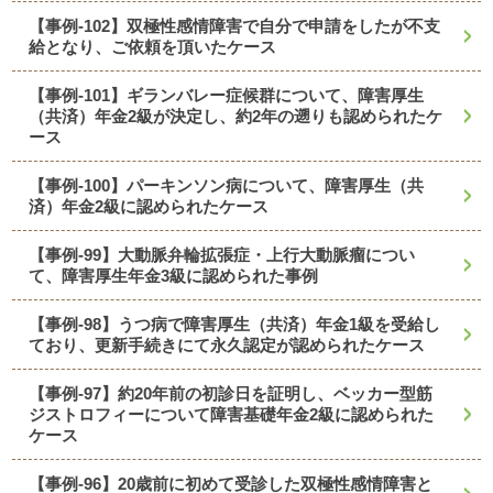
【事例-102】双極性感情障害で自分で申請をしたが不支
給となり、ご依頼を頂いたケース
【事例-101】ギランバレー症候群について、障害厚生
（共済）年金2級が決定し、約2年の遡りも認められたケ
ース
【事例-100】パーキンソン病について、障害厚生（共
済）年金2級に認められたケース
【事例-99】大動脈弁輪拡張症・上行大動脈瘤につい
て、障害厚生年金3級に認められた事例
【事例-98】うつ病で障害厚生（共済）年金1級を受給し
ており、更新手続きにて永久認定が認められたケース
【事例-97】約20年前の初診日を証明し、ベッカー型筋
ジストロフィーについて障害基礎年金2級に認められた
ケース
【事例-96】20歳前に初めて受診した双極性感情障害と