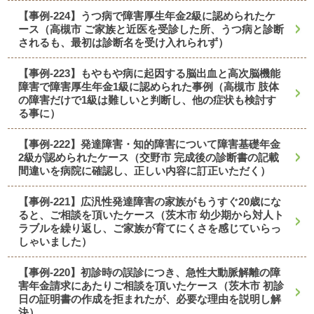
【事例-224】うつ病で障害厚生年金2級に認められたケ
ース（高槻市 ご家族と近医を受診した所、うつ病と診断
されるも、最初は診断名を受け入れられず）
【事例-223】もやもや病に起因する脳出血と高次脳機能
障害で障害厚生年金1級に認められた事例（高槻市 肢体
の障害だけで1級は難しいと判断し、他の症状も検討す
る事に）
【事例-222】発達障害・知的障害について障害基礎年金
2級が認められたケース（交野市 完成後の診断書の記載
間違いを病院に確認し、正しい内容に訂正いただく）
【事例-221】広汎性発達障害の家族がもうすぐ20歳にな
ると、ご相談を頂いたケース（茨木市 幼少期から対人ト
ラブルを繰り返し、ご家族が育てにくさを感じていらっ
しゃいました）
【事例-220】初診時の誤診につき、急性大動脈解離の障
害年金請求にあたりご相談を頂いたケース（茨木市 初診
日の証明書の作成を拒まれたが、必要な理由を説明し解
決）