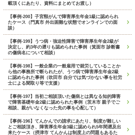
載頂くにあたり、資料にまとめてお渡し）
【事例-200】子宮頸がんで障害厚生年金1級に認められ
たケース（門真市 外出困難な状態でオンラインでの面
談）
【事例-199】うつ病・強迫性障害で障害厚生年金2級が
決定し、約3年の遡りも認められた事例（箕面市 診断書
の傷病名について相談）
【事例-198】一般企業の一般雇用で就労していることか
ら他の事務所で断られたが、うつ病で障害厚生年金2級
に認められた事例（吹田市 自分では気づかない事を社労
士による聞取り等で支援）
【事例-197】当初ご相談頂いた傷病とは異なる知的障害
で障害基礎年金2級に認められた事例（茨木市 親子でご
相談、親がいなくなった先の事を心配して）
【事例-196】てんかんでの請求にあたり、制度が難しい
とご相談頂き、障害厚生年金3級に認められ5年間遡及出
来たケース（摂津市 てんかんは制度上の問題もあるた