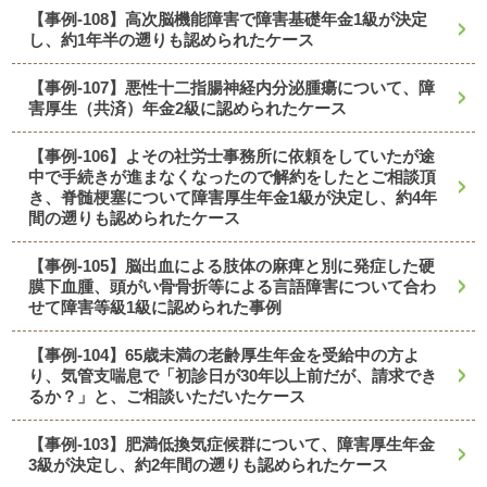
【事例-108】高次脳機能障害で障害基礎年金1級が決定
し、約1年半の遡りも認められたケース
【事例-107】悪性十二指腸神経内分泌腫瘍について、障
害厚生（共済）年金2級に認められたケース
【事例-106】よその社労士事務所に依頼をしていたが途
中で手続きが進まなくなったので解約をしたとご相談頂
き、脊髄梗塞について障害厚生年金1級が決定し、約4年
間の遡りも認められたケース
【事例-105】脳出血による肢体の麻痺と別に発症した硬
膜下血腫、頭がい骨骨折等による言語障害について合わ
せて障害等級1級に認められた事例
【事例-104】65歳未満の老齢厚生年金を受給中の方よ
り、気管支喘息で「初診日が30年以上前だが、請求でき
るか？」と、ご相談いただいたケース
【事例-103】肥満低換気症候群について、障害厚生年金
3級が決定し、約2年間の遡りも認められたケース