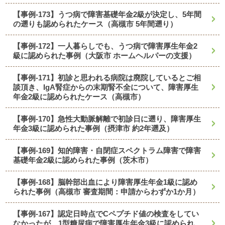
【事例-173】うつ病で障害基礎年金2級が決定し、5年間
の遡りも認められたケース（高槻市 5年間遡り）
【事例-172】一人暮らしでも、うつ病で障害厚生年金2
級に認められた事例（大阪市 ホームヘルパーの支援）
【事例-171】初診と思われる病院は廃院しているとご相
談頂き、IgA腎症からの末期腎不全について、障害厚生
年金2級に認められたケース（高槻市）
【事例-170】急性大動脈解離で初診日に遡り、障害厚生
年金3級に認められた事例（摂津市 約2年遡及）
【事例-169】知的障害・自閉症スペクトラム障害で障害
基礎年金2級に認められた事例（茨木市）
【事例-168】脳幹部出血により障害厚生年金1級に認め
られた事例（高槻市 審査期間：申請からわずか1か月）
【事例-167】認定日時点でCペプチド値の検査をしてい
なかったが、1型糖尿病で障害厚生年金3級に認められ、