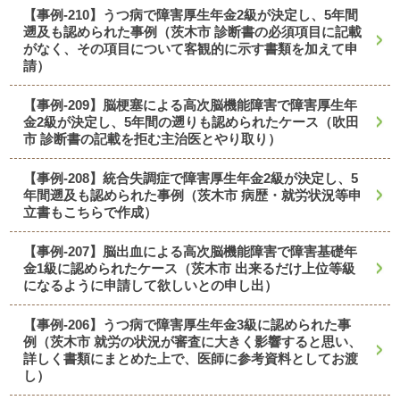
【事例-210】うつ病で障害厚生年金2級が決定し、5年間
遡及も認められた事例（茨木市 診断書の必須項目に記載
がなく、その項目について客観的に示す書類を加えて申
請）
【事例-209】脳梗塞による高次脳機能障害で障害厚生年
金2級が決定し、5年間の遡りも認められたケース（吹田
市 診断書の記載を拒む主治医とやり取り）
【事例-208】統合失調症で障害厚生年金2級が決定し、5
年間遡及も認められた事例（茨木市 病歴・就労状況等申
立書もこちらで作成）
【事例-207】脳出血による高次脳機能障害で障害基礎年
金1級に認められたケース（茨木市 出来るだけ上位等級
になるように申請して欲しいとの申し出）
【事例-206】うつ病で障害厚生年金3級に認められた事
例（茨木市 就労の状況が審査に大きく影響すると思い、
詳しく書類にまとめた上で、医師に参考資料としてお渡
し）