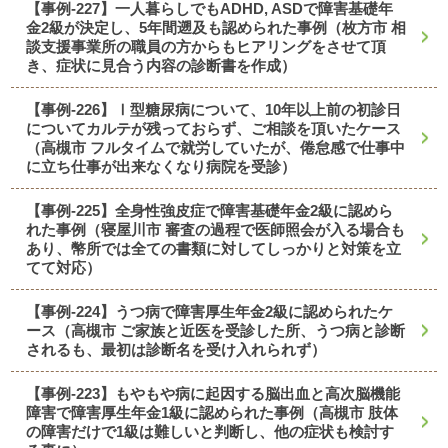
【事例-227】一人暮らしでもADHD, ASDで障害基礎年
金2級が決定し、5年間遡及も認められた事例（枚方市 相
談支援事業所の職員の方からもヒアリングをさせて頂
き、症状に見合う内容の診断書を作成）
【事例-226】Ⅰ型糖尿病について、10年以上前の初診日
についてカルテが残っておらず、ご相談を頂いたケース
（高槻市 フルタイムで就労していたが、倦怠感で仕事中
に立ち仕事が出来なくなり病院を受診）
【事例-225】全身性強皮症で障害基礎年金2級に認めら
れた事例（寝屋川市 審査の過程で医師照会が入る場合も
あり、幣所では全ての書類に対してしっかりと対策を立
てて対応）
【事例-224】うつ病で障害厚生年金2級に認められたケ
ース（高槻市 ご家族と近医を受診した所、うつ病と診断
されるも、最初は診断名を受け入れられず）
【事例-223】もやもや病に起因する脳出血と高次脳機能
障害で障害厚生年金1級に認められた事例（高槻市 肢体
の障害だけで1級は難しいと判断し、他の症状も検討す