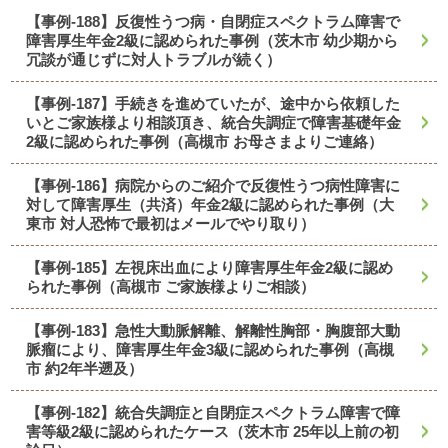
【事例-188】反復性うつ病・自閉症スペクトラム障害で
障害厚生年金2級に認められた事例（茨木市 幼少期から
冗談が通じずに対人トラブルが続く）
【事例-187】手続きを進めていたが、途中から依頼した
いとご家族様より相談頂き、統合失調症で障害基礎年金
2級に認められた事例（高槻市 お母さまよりご連絡）
【事例-186】病院からのご紹介で反復性うつ病性障害に
対して障害厚生（共済）年金2級に認められた事例（大
東市 対人恐怖で最初はメールでやり取り）
【事例-185】左視床出血により障害厚生年金2級に認め
られた事例（高槻市 ご家族様よりご相談）
【事例-183】急性大動脈解離、解離性胸部・胸腹部大動
脈瘤により、障害厚生年金3級に認められた事例（高槻
市 約2年半遡及）
【事例-182】統合失調症と自閉症スペクトラム障害で障
害等級2級に認められたケース（茨木市 25年以上前の初