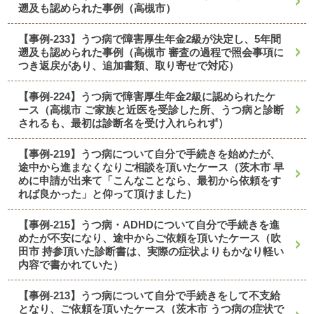
遡及も認められた事例（高槻市）
【事例-233】うつ病で障害厚生年金2級が決定し、5年間
遡及も認められた事例（高槻市 審査の過程で照会事項に
つき返戻があり、追加書類、取り寄せで対応）
【事例-224】うつ病で障害厚生年金2級に認められたケ
ース（高槻市 ご家族と近医を受診した所、うつ病と診断
されるも、最初は診断名を受け入れられず）
【事例-219】うつ病について自分で手続きを始めたが、
途中から進まなくなりご相談を頂いたケース（茨木市 早
めに申請が出来て「こんなことなら、最初から依頼をす
れば良かった」と仰って頂けました）
【事例-215】うつ病・ADHDについて自分で手続きを進
めたが不安になり、途中からご依頼を頂いたケース（吹
田市 持参頂いた診断書は、実際の症状よりもかなり軽い
内容で書かれていた）
【事例-213】うつ病について自分で手続きをして不支給
となり、ご依頼を頂いたケース（茨木市 うつ病の症状で