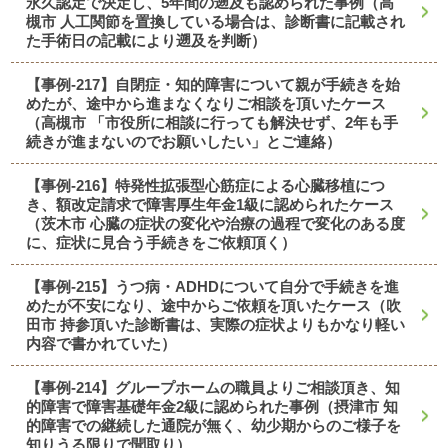
永久認定で決定し、5年間の遡及も認められた事例（高
槻市 人工関節を置換している場合は、診断書に記載され
た手術日の記載により遡及を判断）
【事例-217】自閉症・知的障害について親が手続きを始
めたが、途中から進まなくなりご相談を頂いたケース
（高槻市 「市役所に相談に行っても解決せず、2年も手
続きが進まないのでお願いしたい」とご連絡）
【事例-216】特発性拡張型心筋症による心臓移植につ
き、額改定請求で障害厚生年金1級に認められたケース
（茨木市 心臓の症状の変化や治療の過程で変化のある度
に、症状に見合う手続きをご依頼頂く）
【事例-215】うつ病・ADHDについて自分で手続きを進
めたが不安になり、途中からご依頼を頂いたケース（吹
田市 持参頂いた診断書は、実際の症状よりもかなり軽い
内容で書かれていた）
【事例-214】グループホームの職員よりご相談頂き、知
的障害で障害基礎年金2級に認められた事例（摂津市 知
的障害での継続した通院が無く、幼少期からのご様子を
知りうる限りで聞取り）