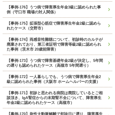
【事例-176】うつ病で障害厚生年金3級に認められた事
例（守口市 職場の対人関係）
【事例-175】拡張型心筋症で障害厚生年金2級に認めら
れたケース（交野市）
【事例-174】両感音性難聴について、初診時のカルテが
廃棄されており、第三者証明で障害等級2級に認められ
た事例（茨木市 20歳前障害）
【事例-173】うつ病で障害基礎年金2級が決定し、5年間
の遡りも認められたケース（高槻市 5年間遡り）
【事例-172】一人暮らしでも、うつ病で障害厚生年金2
級に認められた事例（大阪市 ホームヘルパーの支援）
【事例-171】初診と思われる病院は廃院しているとご相
談頂き、IgA腎症からの末期腎不全について、障害厚生
年金2級に認められたケース（高槻市）
【事例-170】急性大動脈解離で初診日に遡り、障害厚生