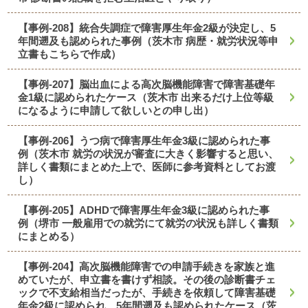
【事例-208】統合失調症で障害厚生年金2級が決定し、5
年間遡及も認められた事例（茨木市 病歴・就労状況等申
立書もこちらで作成）
【事例-207】脳出血による高次脳機能障害で障害基礎年
金1級に認められたケース（茨木市 出来るだけ上位等級
になるように申請して欲しいとの申し出）
【事例-206】うつ病で障害厚生年金3級に認められた事
例（茨木市 就労の状況が審査に大きく影響すると思い、
詳しく書類にまとめた上で、医師に参考資料としてお渡
し）
【事例-205】ADHDで障害厚生年金3級に認められた事
例（堺市 一般雇用での就労にて就労の状況も詳しく書類
にまとめる）
【事例-204】高次脳機能障害での申請手続きを家族と進
めていたが、申立書を書けず相談。その後の診断書チェ
ックで不支給相当だったが、手続きを依頼して障害基礎
年金2級に認められ、5年間遡及も認められたケース（茨