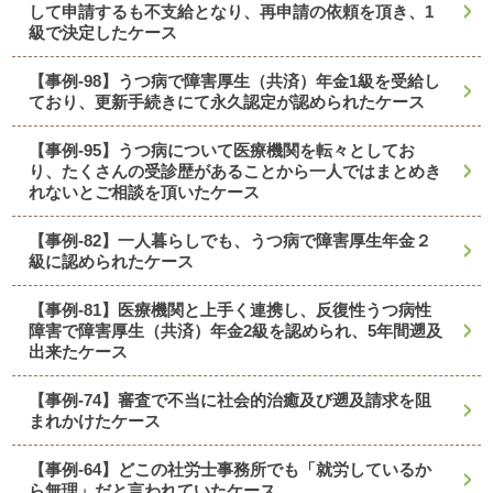
して申請するも不支給となり、再申請の依頼を頂き、1
級で決定したケース
【事例-98】うつ病で障害厚生（共済）年金1級を受給し
ており、更新手続きにて永久認定が認められたケース
【事例-95】うつ病について医療機関を転々としてお
り、たくさんの受診歴があることから一人ではまとめき
れないとご相談を頂いたケース
【事例-82】一人暮らしでも、うつ病で障害厚生年金２
級に認められたケース
【事例-81】医療機関と上手く連携し、反復性うつ病性
障害で障害厚生（共済）年金2級を認められ、5年間遡及
出来たケース
【事例-74】審査で不当に社会的治癒及び遡及請求を阻
まれかけたケース
【事例-64】どこの社労士事務所でも「就労しているか
ら無理」だと言われていたケース