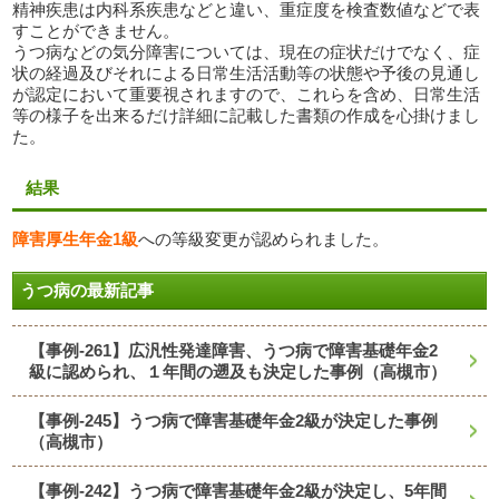
精神疾患は内科系疾患などと違い、重症度を検査数値などで表
すことができません。
うつ病などの気分障害については、現在の症状だけでなく、症
状の経過及びそれによる日常生活活動等の状態や予後の見通し
が認定において重要視されますので、これらを含め、日常生活
等の様子を出来るだけ詳細に記載した書類の作成を心掛けまし
た。
結果
障害厚生年金1級
への等級変更が認められました。
うつ病の最新記事
【事例-261】広汎性発達障害、うつ病で障害基礎年金2
級に認められ、１年間の遡及も決定した事例（高槻市）
【事例-245】うつ病で障害基礎年金2級が決定した事例
（高槻市）
【事例-242】うつ病で障害基礎年金2級が決定し、5年間