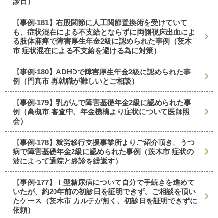
診日）
【事例-181】右股関節に人工関節置換術を受けていて
も、症状混在による不支給とならずに両側視床出血によ
る肢体麻痺で障害厚生年金2級に認められた事例（茨木
市 症状混在による不支給を避ける為に対策）
【事例-180】ADHDで障害厚生年金2級に認められた事
例（門真市 再就職が難しいとご相談）
【事例-179】乳がんで障害基礎年金2級に認められた事
例（高槻市 審査中、年金機構より症状について医師照
会）
【事例-178】就労移行支援事業所よりご紹介頂き、うつ
病で障害基礎年金2級に認められた事例（茨木市 症状の
波によって通院と終診を繰返す）
【事例-177】Ⅰ型糖尿病について自分で手続きを進めて
いたが、約20年前の初診日を証明できず、ご相談を頂い
たケース（茨木市 カルテが無く、初診日を証明できずに
依頼）