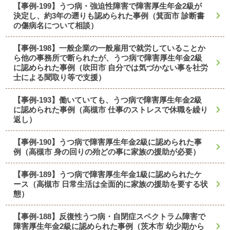
【事例-199】うつ病・強迫性障害で障害厚生年金2級が
決定し、約3年の遡りも認められた事例（箕面市 診断書
の傷病名について相談）
【事例-198】一般企業の一般雇用で就労していることか
ら他の事務所で断られたが、うつ病で障害厚生年金2級
に認められた事例（吹田市 自分では気づかない事を社労
士による聞取り等で支援）
【事例-193】働いていても、うつ病で障害厚生年金2級
に認められた事例（高槻市 仕事のストレスで休職を繰り
返し）
【事例-190】うつ病で障害厚生年金2級に認められた事
例（高槻市 身の回りの殆どの事に家族の援助が必要）
【事例-189】うつ病で障害厚生年金1級に認められたケ
ース（高槻市 日常生活は全面的に家族の援助を要する状
態）
【事例-188】反復性うつ病・自閉症スペクトラム障害で
障害厚生年金2級に認められた事例（茨木市 幼少期から