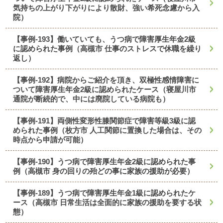
気持ちの上がり下がりにより散財、強い希死念慮から入
院）
【事例-193】働いていても、うつ病で障害厚生年金2級
に認められた事例（高槻市 仕事のストレスで休職を繰り
返し）
【事例-192】病院からご紹介を頂き、双極性感情障害に
ついて障害厚生年金2級に認められたケース（寝屋川市
通院が断続的で、中には廃院している病院も）
【事例-191】両側性変形性膝関節症で障害等級3級に認
められた事例（枚方市 人工関節に置換した場合は、その
時点から申請が可能）
【事例-190】うつ病で障害厚生年金2級に認められた事
例（高槻市 身の回りの殆どの事に家族の援助が必要）
【事例-189】うつ病で障害厚生年金1級に認められたケ
ース（高槻市 日常生活は全面的に家族の援助を要する状
態）