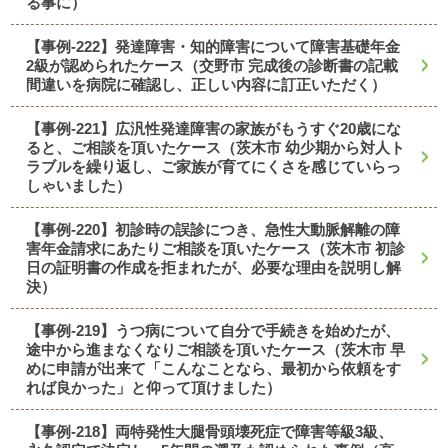
る事に）
【事例-222】発達障害・知的障害について障害基礎年金
2級が認められたケース（交野市 完成後の診断書の記載
間違いを病院に確認し、正しい内容に訂正いただく）
【事例-221】広汎性発達障害の家族がもうすぐ20歳にな
ると、ご相談を頂いたケース（茨木市 幼少期から対人ト
ラブルを繰り返し、ご家族が育てにくさを感じていらっ
しゃいました）
【事例-220】初診時の誤診につき、急性大動脈解離の障
害年金請求にあたりご相談を頂いたケース（茨木市 初診
日の証明書の作成を拒まれたが、必要な理由を説明し解
決）
【事例-219】うつ病について自分で手続きを始めたが、
途中から進まなくなりご相談を頂いたケース（茨木市 早
めに申請が出来て「こんなことなら、最初から依頼をす
れば良かった」と仰って頂けました）
【事例-218】両特発性大腿骨頭壊死症で障害等級3級、