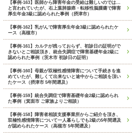
【事例-163】医師から障害年金の受給は難しいのでは…
と言われていたが、右上葉肺腺癌・転移性脳腫瘍で障害
厚生年金3級に認められた事例（摂津市）
【事例-162】乳がんで障害厚生年金3級に認められたケ
ース（高槻市）
【事例-161】カルテが残っておらず、初診日の証明がで
きないとご相談頂き、統合失調症で障害基礎年金2級に
認められた事例（茨木市 初診日の証明）
【事例-160】母親が双極性感情障害について手続きを進
めていたが、難しくて出来ないと途中からご相談を頂い
たケース（摂津市 5年間遡及）
【事例-159】統合失調症で障害基礎年金2級に認められ
た事例（箕面市 ご家族よりご相談）
【事例-158】障害者相談支援事業所からご紹介を頂き、
双極性感情障害について一人暮らしでも2級の5年間遡及
が認められたケース（高槻市 5年間遡及）