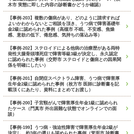
木市 実態に即した内容の診断書かどうか確認）
【事例-203】複数の傷病があり、どのように請求すれば
よいかわからないとご相談を頂き、うつ病で障害基礎年
金2級に認められた事例（高槻市 不眠、不安感、焦燥
感、意欲の低下、倦怠感、気持ちの落込み等）
【事例-202】ステロイドによる他病の治療歴がある両特
発性大腿骨頭壊死症で障害等級3級が決定し、永久認定
に認められた事例（交野市 ステロイドと傷病との因果関
係を明確にしたい）
【事例-201】自閉症スペクトラム障害、うつ病で障害厚
生年金2級に認められた事例（枚方市 医師に診断書を記
載頂くにあたり、資料にまとめてお渡し）
【事例-200】子宮頸がんで障害厚生年金1級に認められ
たケース（門真市 外出困難な状態でオンラインでの面
談）
【事例-199】うつ病・強迫性障害で障害厚生年金2級が
決定し、約3年の遡りも認められた事例（箕面市 診断書