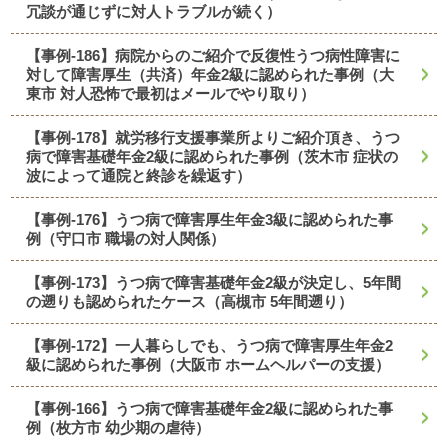
冗談が通じずに対人トラブルが続く）
【事例-186】病院からのご紹介で反復性うつ病性障害に
対して障害厚生（共済）年金2級に認められた事例（大
東市 対人恐怖で最初はメールでやり取り）
【事例-178】就労移行支援事業所よりご紹介頂き、うつ
病で障害基礎年金2級に認められた事例（茨木市 症状の
波によって通院と終診を繰返す）
【事例-176】うつ病で障害厚生年金3級に認められた事
例（守口市 職場の対人関係）
【事例-173】うつ病で障害基礎年金2級が決定し、5年間
の遡りも認められたケース（高槻市 5年間遡り）
【事例-172】一人暮らしでも、うつ病で障害厚生年金2
級に認められた事例（大阪市 ホームヘルパーの支援）
【事例-166】うつ病で障害基礎年金2級に認められた事
例（枚方市 幼少期の虐待）