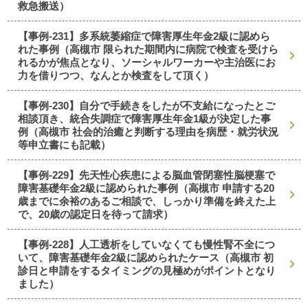
救急搬送）
【事例-231】多系統萎縮症で障害厚生年金2級に認めら
れた事例（高槻市 限られた期間内に病院で検査を受けら
れるかが焦点となり、ソーシャルワーカーや主治医にお
力を借りつつ、なんとか検査をして頂く）
【事例-230】自分で手続きをしたが不支給になったとご
相談頂き、統合失調症で障害厚生年金1級が決定した事
例（高槻市 社会的治癒と判断する理由を病歴・就労状況
等申立書にも記載）
【事例-229】先天性心疾患による脳血管閉塞性脳梗塞で
障害基礎年金2級に認められた事例（高槻市 申請する20
歳までに余裕のあるご相談で、しっかり準備を終えた上
で、20歳の認定日を待って請求）
【事例-228】人工透析をしていなくても慢性腎不全につ
いて、障害基礎年金2級に認められたケース（高槻市 初
診日と申請をするタイミングの見極めがポイントとなり
ました）