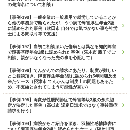
の傷病名について相談）
【事例-198】一般企業の一般雇用で就労していることか
ら他の事務所で断られたが、うつ病で障害厚生年金2級
に認められた事例（吹田市 自分では気づかない事を社労
士による聞取り等で支援）
【事例-197】当初ご相談頂いた傷病とは異なる知的障害
で障害基礎年金2級に認められた事例（茨木市 親子でご
相談、親がいなくなった先の事を心配して）
【事例-196】てんかんでの請求にあたり、制度が難しい
とご相談頂き、障害厚生年金3級に認められ5年間遡及出
来たケース（摂津市 てんかんは制度上の問題もあるた
め、不支給とされてしまう可能性が高い）
【事例-195】両変形性股関節症で障害等級3級の永久認
定が決定した事例（高槻市 認定日請求ではなく事後重症
請求を行う）
【事例-194】病院からご紹介を頂き、双極性感情障害に
ついて障害厚生年金2級に認められたケース（寝屋川市