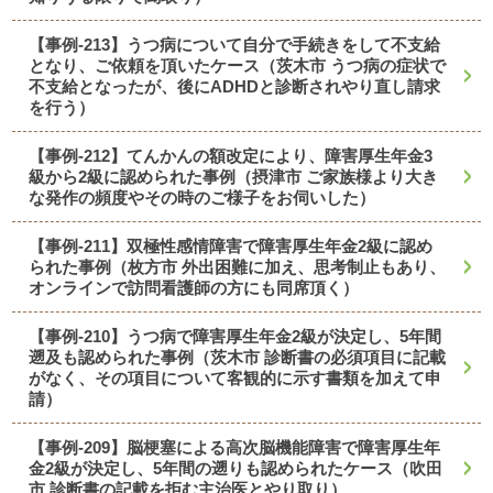
【事例-213】うつ病について自分で手続きをして不支給
となり、ご依頼を頂いたケース（茨木市 うつ病の症状で
不支給となったが、後にADHDと診断されやり直し請求
を行う）
【事例-212】てんかんの額改定により、障害厚生年金3
級から2級に認められた事例（摂津市 ご家族様より大き
な発作の頻度やその時のご様子をお伺いした）
【事例-211】双極性感情障害で障害厚生年金2級に認め
られた事例（枚方市 外出困難に加え、思考制止もあり、
オンラインで訪問看護師の方にも同席頂く）
【事例-210】うつ病で障害厚生年金2級が決定し、5年間
遡及も認められた事例（茨木市 診断書の必須項目に記載
がなく、その項目について客観的に示す書類を加えて申
請）
【事例-209】脳梗塞による高次脳機能障害で障害厚生年
金2級が決定し、5年間の遡りも認められたケース（吹田
市 診断書の記載を拒む主治医とやり取り）