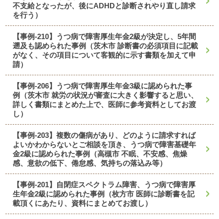
不支給となったが、後にADHDと診断されやり直し請求
を行う）
【事例-210】うつ病で障害厚生年金2級が決定し、5年間
遡及も認められた事例（茨木市 診断書の必須項目に記載
がなく、その項目について客観的に示す書類を加えて申
請）
【事例-206】うつ病で障害厚生年金3級に認められた事
例（茨木市 就労の状況が審査に大きく影響すると思い、
詳しく書類にまとめた上で、医師に参考資料としてお渡
し）
【事例-203】複数の傷病があり、どのように請求すれば
よいかわからないとご相談を頂き、うつ病で障害基礎年
金2級に認められた事例（高槻市 不眠、不安感、焦燥
感、意欲の低下、倦怠感、気持ちの落込み等）
【事例-201】自閉症スペクトラム障害、うつ病で障害厚
生年金2級に認められた事例（枚方市 医師に診断書を記
載頂くにあたり、資料にまとめてお渡し）