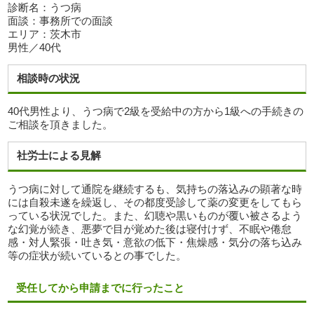
診断名：うつ病
面談：事務所での面談
エリア：茨木市
男性／40代
相談時の状況
40代男性より、うつ病で2級を受給中の方から1級への手続きの
ご相談を頂きました。
社労士による見解
うつ病に対して通院を継続するも、気持ちの落込みの顕著な時
には自殺未遂を繰返し、その都度受診して薬の変更をしてもら
っている状況でした。また、幻聴や黒いものが覆い被さるよう
な幻覚が続き、悪夢で目が覚めた後は寝付けず、不眠や倦怠
感・対人緊張・吐き気・意欲の低下・焦燥感・気分の落ち込み
等の症状が続いているとの事でした。
受任してから申請までに行ったこと