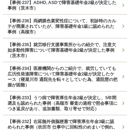
【事例-237】ADHD, ASDで障害基礎年金2級が決定した
事例（茨木市）
【事例-236】両網膜色素変性症について、初診時のカル
テが廃棄されていたが、障害基礎年金1級に認められた
事例（高槻市）
【事例-235】就労移行支援事業所からの紹介で、注意欠
如多動性障害について障害基礎年金2級が決定した事例
（茨木市）
【事例-234】医療機関からのご紹介で、就労していても
広汎性発達障害について障害基礎年金2級が決定したケ
ース（寝屋川市 通院先を転々としていた為、通院歴の把
握が困難）
【事例-233】うつ病で障害厚生年金2級が決定し、5年間
遡及も認められた事例（高槻市 審査の過程で照会事項に
つき返戻があり、追加書類、取り寄せで対応）
【事例-232】右延髄外側脳梗塞で障害厚生年金3級に認
められた事例（吹田市 仕事中に回転性のめまいで倒れ、