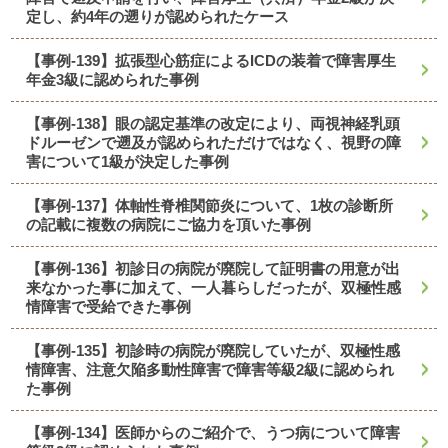
定し、約4年の遡りが認められたケース
【事例-139】拡張型心筋症によるICDの装着で障害厚生
年金3級に認められた事例
【事例-138】眼の認定基準の改定により、両視神経乳頭
ドルーゼンで遡及が認められただけではなく、視野の障
害について1級が決定した事例
【事例-137】体軸性脊椎関節炎について、1枚の診断所
の記載に複数の病院にご協力を頂いた事例
【事例-136】初診日の病院が廃院して証明書の用意が出
来なかった事に加えて、一人暮らしだったが、双極性感
情障害で受給できた事例
【事例-135】初診時の病院が廃院していたが、双極性感
情障害、注意欠陥多動性障害で障害等級2級に認められ
た事例
【事例-134】医師からのご紹介で、うつ病について障害