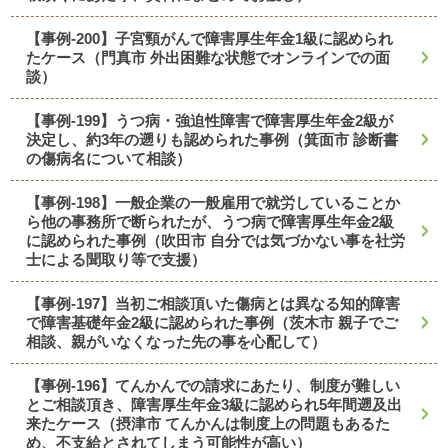
【事例-200】子宮頸がんで障害厚生年金1級に認められ
たケース（門真市 外出困難な状態でオンラインでの面
談）
【事例-199】うつ病・強迫性障害で障害厚生年金2級が
決定し、約3年の遡りも認められた事例（箕面市 診断書
の傷病名について相談）
【事例-198】一般企業の一般雇用で就労していることか
ら他の事務所で断られたが、うつ病で障害厚生年金2級
に認められた事例（吹田市 自分では気づかない事を社労
士による聞取り等で支援）
【事例-197】当初ご相談頂いた傷病とは異なる知的障害
で障害基礎年金2級に認められた事例（茨木市 親子でご
相談、親がいなくなった先の事を心配して）
【事例-196】てんかんでの請求にあたり、制度が難しい
とご相談頂き、障害厚生年金3級に認められ5年間遡及出
来たケース（摂津市 てんかんは制度上の問題もあるた
め、不支給とされてしまう可能性が高い）