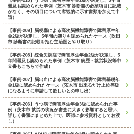
【事例-210】うつ病で障害厚生年金2級が決定し、5年間
遡及も認められた事例（茨木市 診断書の必須項目に記載
がなく、その項目について客観的に示す書類を加えて申
請）
【事例-209】脳梗塞による高次脳機能障害で障害厚生年
金2級が決定し、5年間の遡りも認められたケース（吹田
市 診断書の記載を拒む主治医とやり取り）
【事例-208】統合失調症で障害厚生年金2級が決定し、5
年間遡及も認められた事例（茨木市 病歴・就労状況等申
立書もこちらで作成）
【事例-207】脳出血による高次脳機能障害で障害基礎年
金1級に認められたケース（茨木市 出来るだけ上位等級
になるように申請して欲しいとの申し出）
【事例-206】うつ病で障害厚生年金3級に認められた事
例（茨木市 就労の状況が審査に大きく影響すると思い、
詳しく書類にまとめた上で、医師に参考資料としてお渡
し）