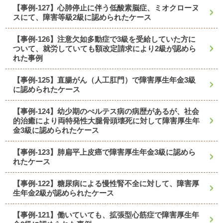
【事例-127】心肺停止に伴う低酸素脳症、ミオクローヌ
スにて、障害等級2級に認められたケース
【事例-126】注意欠如多動症で3級を受給していた方に
ついて、就労していても額改定請求により2級が認めら
れた事例
【事例-125】直腸がん（人工肛門）で障害厚生年金3級
に認められたケース
【事例-124】幼少期のぺルテス病の病歴があるが、社会
的治癒により両特発性大腿骨頭壊死に対して障害厚生年
金3級に認められたケース
【事例-123】肺扁平上皮癌で障害厚生年金3級に認めら
れたケース
【事例-122】糖尿病による慢性腎不全に対して、障害厚
生年金2級が認められたケース
【事例-121】働いていても、拡張型心筋症で障害厚生年