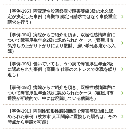
【事例-195】両変形性股関節症で障害等級3級の永久認
定が決定した事例（高槻市 認定日請求ではなく事後重症
請求を行う）
【事例-194】病院からご紹介を頂き、双極性感情障害に
ついて障害厚生年金2級に認められたケース（寝屋川市
気持ちの上がり下がりにより散財、強い希死念慮から入
院）
【事例-193】働いていても、うつ病で障害厚生年金2級
に認められた事例（高槻市 仕事のストレスで休職を繰り
返し）
【事例-192】病院からご紹介を頂き、双極性感情障害に
ついて障害厚生年金2級に認められたケース（寝屋川市
通院が断続的で、中には廃院している病院も）
【事例-191】両側性変形性膝関節症で障害等級3級に認
められた事例（枚方市 人工関節に置換した場合は、その
時点から申請が可能）