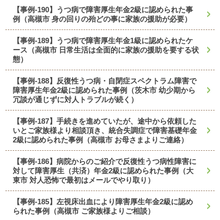
【事例-190】うつ病で障害厚生年金2級に認められた事
例（高槻市 身の回りの殆どの事に家族の援助が必要）
【事例-189】うつ病で障害厚生年金1級に認められたケ
ース（高槻市 日常生活は全面的に家族の援助を要する状
態）
【事例-188】反復性うつ病・自閉症スペクトラム障害で
障害厚生年金2級に認められた事例（茨木市 幼少期から
冗談が通じずに対人トラブルが続く）
【事例-187】手続きを進めていたが、途中から依頼した
いとご家族様より相談頂き、統合失調症で障害基礎年金
2級に認められた事例（高槻市 お母さまよりご連絡）
【事例-186】病院からのご紹介で反復性うつ病性障害に
対して障害厚生（共済）年金2級に認められた事例（大
東市 対人恐怖で最初はメールでやり取り）
【事例-185】左視床出血により障害厚生年金2級に認め
られた事例（高槻市 ご家族様よりご相談）