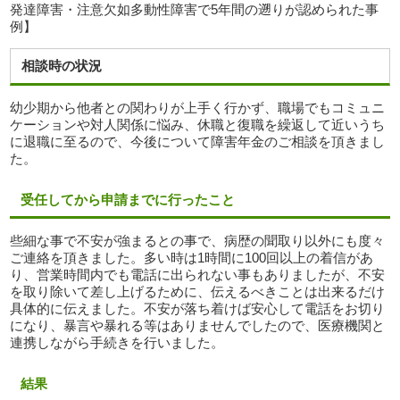
発達障害・注意欠如多動性障害で5年間の遡りが認められた事
例】
相談時の状況
幼少期から他者との関わりが上手く行かず、職場でもコミュニ
ケーションや対人関係に悩み、休職と復職を繰返して近いうち
に退職に至るので、今後について障害年金のご相談を頂きまし
た。
受任してから申請までに行ったこと
些細な事で不安が強まるとの事で、病歴の聞取り以外にも度々
ご連絡を頂きました。多い時は1時間に100回以上の着信があ
り、営業時間内でも電話に出られない事もありましたが、不安
を取り除いて差し上げるために、伝えるべきことは出来るだけ
具体的に伝えました。不安が落ち着けば安心して電話をお切り
になり、暴言や暴れる等はありませんでしたので、医療機関と
連携しながら手続きを行いました。
結果