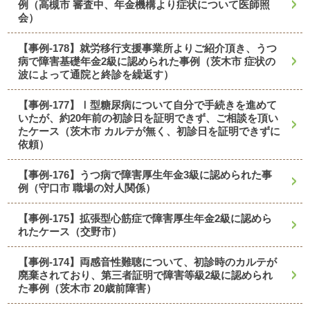
例（高槻市 審査中、年金機構より症状について医師照
会）
【事例-178】就労移行支援事業所よりご紹介頂き、うつ
病で障害基礎年金2級に認められた事例（茨木市 症状の
波によって通院と終診を繰返す）
【事例-177】Ⅰ型糖尿病について自分で手続きを進めて
いたが、約20年前の初診日を証明できず、ご相談を頂い
たケース（茨木市 カルテが無く、初診日を証明できずに
依頼）
【事例-176】うつ病で障害厚生年金3級に認められた事
例（守口市 職場の対人関係）
【事例-175】拡張型心筋症で障害厚生年金2級に認めら
れたケース（交野市）
【事例-174】両感音性難聴について、初診時のカルテが
廃棄されており、第三者証明で障害等級2級に認められ
た事例（茨木市 20歳前障害）