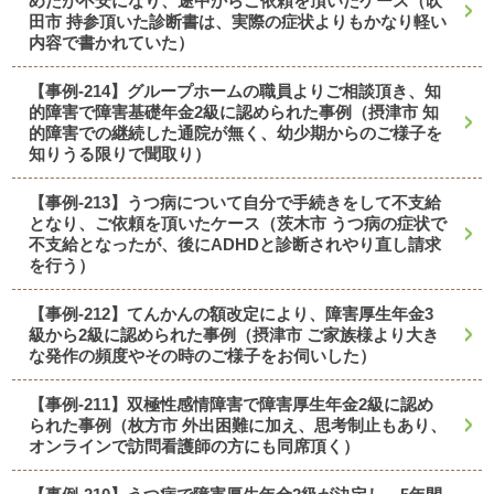
めたが不安になり、途中からご依頼を頂いたケース（吹
田市 持参頂いた診断書は、実際の症状よりもかなり軽い
内容で書かれていた）
【事例-214】グループホームの職員よりご相談頂き、知
的障害で障害基礎年金2級に認められた事例（摂津市 知
的障害での継続した通院が無く、幼少期からのご様子を
知りうる限りで聞取り）
【事例-213】うつ病について自分で手続きをして不支給
となり、ご依頼を頂いたケース（茨木市 うつ病の症状で
不支給となったが、後にADHDと診断されやり直し請求
を行う）
【事例-212】てんかんの額改定により、障害厚生年金3
級から2級に認められた事例（摂津市 ご家族様より大き
な発作の頻度やその時のご様子をお伺いした）
【事例-211】双極性感情障害で障害厚生年金2級に認め
られた事例（枚方市 外出困難に加え、思考制止もあり、
オンラインで訪問看護師の方にも同席頂く）