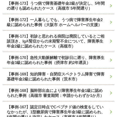
【事例-173】うつ病で障害基礎年金2級が決定し、5年間
の遡りも認められたケース（高槻市 5年間遡り）
【事例-172】一人暮らしでも、うつ病で障害厚生年金2
級に認められた事例（大阪市 ホームヘルパーの支援）
【事例-171】初診と思われる病院は廃院しているとご相
談頂き、IgA腎症からの末期腎不全について、障害厚生
年金2級に認められたケース（高槻市）
【事例-170】急性大動脈解離で初診日に遡り、障害厚生
年金3級に認められた事例（摂津市 約2年遡及）
【事例-169】知的障害・自閉症スペクトラム障害で障害
基礎年金2級に認められた事例（茨木市）
【事例-168】脳幹部出血により障害厚生年金1級に認め
られた事例（高槻市 審査期間：申請からわずか1か月）
【事例-167】認定日時点でCペプチド値の検査をしてい
なかったが、1型糖尿病で障害厚生年金3級に認められ、
5年間の遡りも決定したケース（高槻市 5年間遡り）