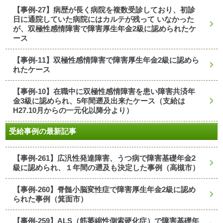
【事例-27】病歴が長く病院を複数受診しており、初診
日に通院していた病院にはカルテが残って いなかった
が、双極性感情障害で障害厚生年金2級に認められたケ
ース
【事例-11】双極性感情障害で障害厚生年金2級に認めら
れたケース
【事例-10】在職中に双極性感情障害を患い障害共済年
金3級に認められ、5年間遡及出来たケース（支給は
H27.10月からの一元化以降分より）
受給事例の最新記事
【事例-261】広汎性発達障害、うつ病で障害基礎年金2
級に認められ、１年間の遡及も決定した事例（高槻市）
【事例-260】脊髄小脳変性症で障害厚生年金2級に認め
られた事例（箕面市）
【事例-259】ALS（筋萎縮性側索硬化症）で障害基礎年