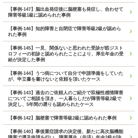
【事例-147】脳出血発症後に脳梗塞も発症し、合わせて
障害等級1級に認められた事例
【事例-146】知的障害と自閉症で障害等級2級が認めら
れた事例
【事例-145】一見、関係ないと思われた受診が筋ジスト
ロフィーの初診と認められたことにより、厚生年金の受
給が決定した事例
【事例-144】うつ病について自分で申請準備をしていた
が、申立書を書けないと依頼を頂いたケース
【事例-143】過去のご依頼人のご紹介で双極性感情障害
についてご相談を頂き、一人暮らしだが障害等級2級で
決定し、5年間の遡りも認められたケース
【事例-142】脳梗塞で障害等級2級に認められた事例
【事例-140】事後重症請求の決定後、新たに高次脳機能
障害で遡及申請を行い、障害厚生（共済）年金2級が決