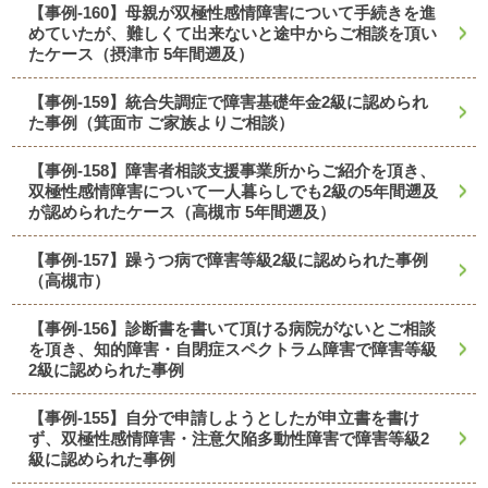
【事例-160】母親が双極性感情障害について手続きを進
めていたが、難しくて出来ないと途中からご相談を頂い
たケース（摂津市 5年間遡及）
【事例-159】統合失調症で障害基礎年金2級に認められ
た事例（箕面市 ご家族よりご相談）
【事例-158】障害者相談支援事業所からご紹介を頂き、
双極性感情障害について一人暮らしでも2級の5年間遡及
が認められたケース（高槻市 5年間遡及）
【事例-157】躁うつ病で障害等級2級に認められた事例
（高槻市）
【事例-156】診断書を書いて頂ける病院がないとご相談
を頂き、知的障害・自閉症スペクトラム障害で障害等級
2級に認められた事例
【事例-155】自分で申請しようとしたが申立書を書け
ず、双極性感情障害・注意欠陥多動性障害で障害等級2
級に認められた事例