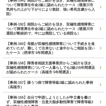
【事例-194】病院からご紹介を頂き、双極性感情障害に
ついて障害厚生年金2級に認められたケース（寝屋川市
気持ちの上がり下がりにより散財、強い希死念慮から入
院）
【事例-192】病院からご紹介を頂き、双極性感情障害に
ついて障害厚生年金2級に認められたケース（寝屋川市
通院が断続的で、中には廃院している病院も）
【事例-160】母親が双極性感情障害について手続きを進
めていたが、難しくて出来ないと途中からご相談を頂い
たケース（摂津市 5年間遡及）
【事例-158】障害者相談支援事業所からご紹介を頂き、
双極性感情障害について一人暮らしでも2級の5年間遡及
が認められたケース（高槻市 5年間遡及）
【事例-157】躁うつ病で障害等級2級に認められた事例
（高槻市）
【事例-155】自分で申請しようとしたが申立書を書け
ず、双極性感情障害・注意欠陥多動性障害で障害等級2