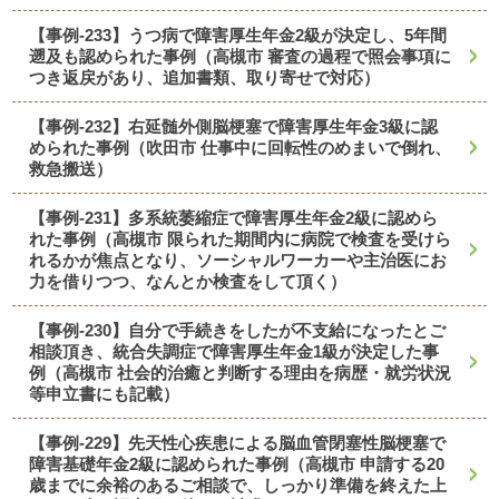
【事例-233】うつ病で障害厚生年金2級が決定し、5年間
遡及も認められた事例（高槻市 審査の過程で照会事項に
つき返戻があり、追加書類、取り寄せで対応）
【事例-232】右延髄外側脳梗塞で障害厚生年金3級に認
められた事例（吹田市 仕事中に回転性のめまいで倒れ、
救急搬送）
【事例-231】多系統萎縮症で障害厚生年金2級に認めら
れた事例（高槻市 限られた期間内に病院で検査を受けら
れるかが焦点となり、ソーシャルワーカーや主治医にお
力を借りつつ、なんとか検査をして頂く）
【事例-230】自分で手続きをしたが不支給になったとご
相談頂き、統合失調症で障害厚生年金1級が決定した事
例（高槻市 社会的治癒と判断する理由を病歴・就労状況
等申立書にも記載）
【事例-229】先天性心疾患による脳血管閉塞性脳梗塞で
障害基礎年金2級に認められた事例（高槻市 申請する20
歳までに余裕のあるご相談で、しっかり準備を終えた上