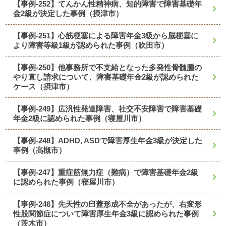
【事例-252】てんかん性精神病、知的障害で障害基礎年
金2級が決定した事例（摂津市）
【事例-251】心筋梗塞による障害年金3級から脳梗塞に
より障害等級1級が認められた事例（吹田市）
【事例-250】他事務所で不支給となった多発性骨髄腫の
やり直し請求について、障害基礎年金2級が認められた
ケース（摂津市）
【事例-249】広汎性発達障害、社交不安障害で障害基礎
年金2級に認められた事例（寝屋川市）
【事例-248】ADHD, ASDで障害厚生年金3級が決定した
事例（高槻市）
【事例-247】重症筋無力症（難病）で障害基礎年金2級
に認められた事例（寝屋川市）
【事例-246】先天性の臼蓋形成不全があったが、右変形
性股関節症について障害厚生年金3級に認められた事例
（茨木市）