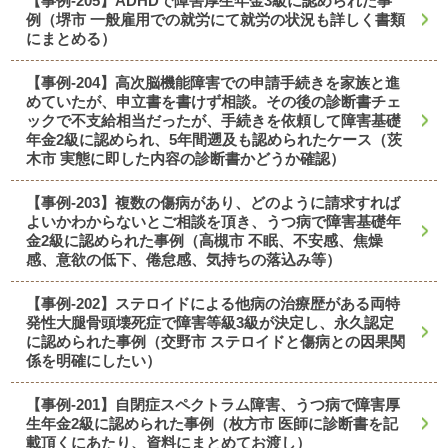
【事例-205】ADHDで障害厚生年金3級に認められた事
例（堺市 一般雇用での就労にて就労の状況も詳しく書類
にまとめる）
【事例-204】高次脳機能障害での申請手続きを家族と進
めていたが、申立書を書けず相談。その後の診断書チェ
ックで不支給相当だったが、手続きを依頼して障害基礎
年金2級に認められ、5年間遡及も認められたケース（茨
木市 実態に即した内容の診断書かどうか確認）
【事例-203】複数の傷病があり、どのように請求すれば
よいかわからないとご相談を頂き、うつ病で障害基礎年
金2級に認められた事例（高槻市 不眠、不安感、焦燥
感、意欲の低下、倦怠感、気持ちの落込み等）
【事例-202】ステロイドによる他病の治療歴がある両特
発性大腿骨頭壊死症で障害等級3級が決定し、永久認定
に認められた事例（交野市 ステロイドと傷病との因果関
係を明確にしたい）
【事例-201】自閉症スペクトラム障害、うつ病で障害厚
生年金2級に認められた事例（枚方市 医師に診断書を記
載頂くにあたり、資料にまとめてお渡し）