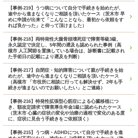
【事例-219】うつ病について自分で手続きを始めたが、
途中から進まなくなりご相談を頂いたケース（茨木市 早
めに申請が出来て「こんなことなら、最初から依頼をす
れば良かった」と仰って頂けました）
【事例-218】両特発性大腿骨頭壊死症で障害等級3級、
永久認定で決定し、5年間の遡及も認められた事例（高
槻市 人工関節を置換している場合は、診断書に記載され
た手術日の記載により遡及を判断）
【事例-217】自閉症・知的障害について親が手続きを始
めたが、途中から進まなくなりご相談を頂いたケース
（高槻市 「市役所に相談に行っても解決せず、2年も手
続きが進まないのでお願いしたい」とご連絡）
【事例-216】特発性拡張型心筋症による心臓移植につ
き、額改定請求で障害厚生年金1級に認められたケース
（茨木市 心臓の症状の変化や治療の過程で変化のある度
に、症状に見合う手続きをご依頼頂く）
【事例-215】うつ病・ADHDについて自分で手続きを進