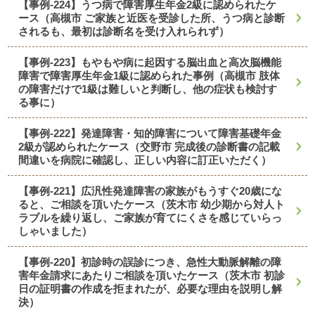
【事例-224】うつ病で障害厚生年金2級に認められたケ
ース（高槻市 ご家族と近医を受診した所、うつ病と診断
されるも、最初は診断名を受け入れられず）
【事例-223】もやもや病に起因する脳出血と高次脳機能
障害で障害厚生年金1級に認められた事例（高槻市 肢体
の障害だけで1級は難しいと判断し、他の症状も検討す
る事に）
【事例-222】発達障害・知的障害について障害基礎年金
2級が認められたケース（交野市 完成後の診断書の記載
間違いを病院に確認し、正しい内容に訂正いただく）
【事例-221】広汎性発達障害の家族がもうすぐ20歳にな
ると、ご相談を頂いたケース（茨木市 幼少期から対人ト
ラブルを繰り返し、ご家族が育てにくさを感じていらっ
しゃいました）
【事例-220】初診時の誤診につき、急性大動脈解離の障
害年金請求にあたりご相談を頂いたケース（茨木市 初診
日の証明書の作成を拒まれたが、必要な理由を説明し解
決）