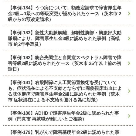
【事例-184】うつ病について、額改定請求で障害厚生年
金2級→1級への等級変更が認められたケース（茨木市 2
級からの額改定請求）
【事例-183】急性大動脈解離、解離性胸部・胸腹部大動
脈瘤により、障害厚生年金3級に認められた事例（高槻
市 約2年半遡及）
【事例-182】統合失調症と自閉症スペクトラム障害で障
害等級2級に認められたケース（茨木市 25年以上前の初
診日）
【事例-181】右股関節に人工関節置換術を受けていて
も、症状混在による不支給とならずに両側視床出血によ
る肢体麻痺で障害厚生年金2級に認められた事例（茨木
市 症状混在による不支給を避ける為に対策）
【事例-180】ADHDで障害厚生年金2級に認められた事
例（門真市 再就職が難しいとご相談）
【事例-179】乳がんで障害基礎年金2級に認められた事