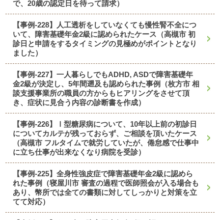
で、20歳の認定日を待って請求）
【事例-228】人工透析をしていなくても慢性腎不全につ
いて、障害基礎年金2級に認められたケース（高槻市 初
診日と申請をするタイミングの見極めがポイントとなり
ました）
【事例-227】一人暮らしでもADHD, ASDで障害基礎年
金2級が決定し、5年間遡及も認められた事例（枚方市 相
談支援事業所の職員の方からもヒアリングをさせて頂
き、症状に見合う内容の診断書を作成）
【事例-226】Ⅰ型糖尿病について、10年以上前の初診日
についてカルテが残っておらず、ご相談を頂いたケース
（高槻市 フルタイムで就労していたが、倦怠感で仕事中
に立ち仕事が出来なくなり病院を受診）
【事例-225】全身性強皮症で障害基礎年金2級に認めら
れた事例（寝屋川市 審査の過程で医師照会が入る場合も
あり、幣所では全ての書類に対してしっかりと対策を立
てて対応）