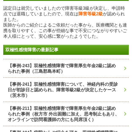
認定日は就労していましたので障害等級3級が決定し、申請時
点では退職していましたので、現在は
障害等級2級
が認められ
ました。
医師からのご紹介によるご依頼だった事から、医療機関とも連
携を取りやすく、この事が些細な事で不安につながりやすいご
本人様にとって、安心感に繋がったようでした。
双極性感情障害の最新記事
【事例-243】双極性感情障害で障害厚生年金2級に認め
られた事例（三島郡島本町）
【事例-241】双極性感情障害について、神経内科の受診
日が初診日と認められ、障害等級2級が決定したケース
（茨木市）
【事例-211】双極性感情障害で障害厚生年金2級に認め
られた事例（枚方市 外出困難に加え、思考制止もあり、
オンラインで訪問看護師の方にも同席頂く）