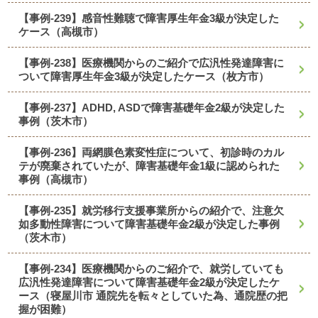
【事例-239】感音性難聴で障害厚生年金3級が決定した
ケース（高槻市）
【事例-238】医療機関からのご紹介で広汎性発達障害に
ついて障害厚生年金3級が決定したケース（枚方市）
【事例-237】ADHD, ASDで障害基礎年金2級が決定した
事例（茨木市）
【事例-236】両網膜色素変性症について、初診時のカル
テが廃棄されていたが、障害基礎年金1級に認められた
事例（高槻市）
【事例-235】就労移行支援事業所からの紹介で、注意欠
如多動性障害について障害基礎年金2級が決定した事例
（茨木市）
【事例-234】医療機関からのご紹介で、就労していても
広汎性発達障害について障害基礎年金2級が決定したケ
ース（寝屋川市 通院先を転々としていた為、通院歴の把
握が困難）