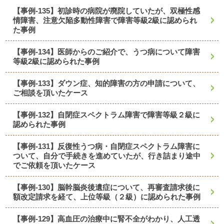
【事例-135】初診時の病院が廃院していたが、双極性感
情障害、注意欠陥多動性障害で障害等級2級に認められ
た事例
【事例-134】医師からのご紹介で、うつ病について障害
等級2級に認められた事例
【事例-133】ダウン症、知的障害の方の申請について、
ご相談を頂いたケース
【事例-132】自閉症スペクトラム障害で障害等級２級に
認められた事例
【事例-131】反復性うつ病・自閉症スペクトラム障害に
ついて、自分で手続きを進めていたが、行き詰まり途中
でご依頼を頂いたケース
【事例-130】脳幹脳炎後遺症について、再審査請求後に
額改定請求を経て、上位等級（２級）に認められた事例
【事例-129】高血圧の治療中に腎不全がわかり、人工透