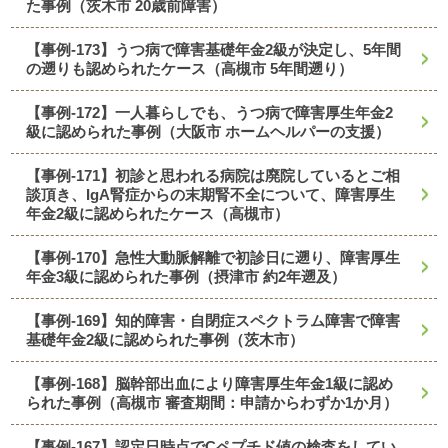
た事例（茨木市 20歳前障害）
【事例-173】うつ病で障害基礎年金2級が決定し、5年間
の遡りも認められたケース（高槻市 5年間遡り）
【事例-172】一人暮らしでも、うつ病で障害厚生年金2
級に認められた事例（大阪市 ホームヘルパーの支援）
【事例-171】初診と思われる病院は廃院しているとご相
談頂き、IgA腎症からの末期腎不全について、障害厚生
年金2級に認められたケース（高槻市）
【事例-170】急性大動脈解離で初診日に遡り、障害厚生
年金3級に認められた事例（摂津市 約2年遡及）
【事例-169】知的障害・自閉症スペクトラム障害で障害
基礎年金2級に認められた事例（茨木市）
【事例-168】脳幹部出血により障害厚生年金1級に認め
られた事例（高槻市 審査期間：申請からわずか1か月）
【事例-167】認定日時点でCペプチド値の検査をしてい