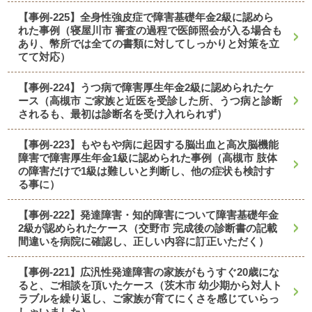
【事例-225】全身性強皮症で障害基礎年金2級に認めら
れた事例（寝屋川市 審査の過程で医師照会が入る場合も
あり、幣所では全ての書類に対してしっかりと対策を立
てて対応）
【事例-224】うつ病で障害厚生年金2級に認められたケ
ース（高槻市 ご家族と近医を受診した所、うつ病と診断
されるも、最初は診断名を受け入れられず）
【事例-223】もやもや病に起因する脳出血と高次脳機能
障害で障害厚生年金1級に認められた事例（高槻市 肢体
の障害だけで1級は難しいと判断し、他の症状も検討す
る事に）
【事例-222】発達障害・知的障害について障害基礎年金
2級が認められたケース（交野市 完成後の診断書の記載
間違いを病院に確認し、正しい内容に訂正いただく）
【事例-221】広汎性発達障害の家族がもうすぐ20歳にな
ると、ご相談を頂いたケース（茨木市 幼少期から対人ト
ラブルを繰り返し、ご家族が育てにくさを感じていらっ
しゃいました）