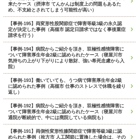
来たケース（摂津市 てんかんは制度上の問題もあるた
め、不支給とされてしまう可能性が高い）
【事例-195】両変形性股関節症で障害等級3級の永久認
定が決定した事例（高槻市 認定日請求ではなく事後重症
請求を行う）
【事例-194】病院からご紹介を頂き、双極性感情障害に
ついて障害厚生年金2級に認められたケース（寝屋川市
気持ちの上がり下がりにより散財、強い希死念慮から入
院）
【事例-193】働いていても、うつ病で障害厚生年金2級
に認められた事例（高槻市 仕事のストレスで休職を繰り
返し）
【事例-192】病院からご紹介を頂き、双極性感情障害に
ついて障害厚生年金2級に認められたケース（寝屋川市
通院が断続的で、中には廃院している病院も）
【事例-191】両側性変形性膝関節症で障害等級3級に認
められた事例（枚方市 人工関節に置換した場合は、その