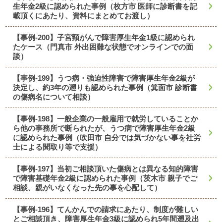
生年金2級に認められた事例（枚方市 医師に診断書を記
載頂くにあたり、資料にまとめてお渡し）
【事例-200】子宮頸がんで障害厚生年金1級に認められ
たケース（門真市 外出困難な状態でオンラインでの面
談）
【事例-199】うつ病・強迫性障害で障害厚生年金2級が
決定し、約3年の遡りも認められた事例（箕面市 診断書
の傷病名について相談）
【事例-198】一般企業の一般雇用で就労していることか
ら他の事務所で断られたが、うつ病で障害厚生年金2級
に認められた事例（吹田市 自分では気づかない事を社労
士による聞取り等で支援）
【事例-197】当初ご相談頂いた傷病とは異なる知的障害
で障害基礎年金2級に認められた事例（茨木市 親子でご
相談、親がいなくなった先の事を心配して）
【事例-196】てんかんでの請求にあたり、制度が難しい
とご相談頂き、障害厚生年金3級に認められ5年間遡及出