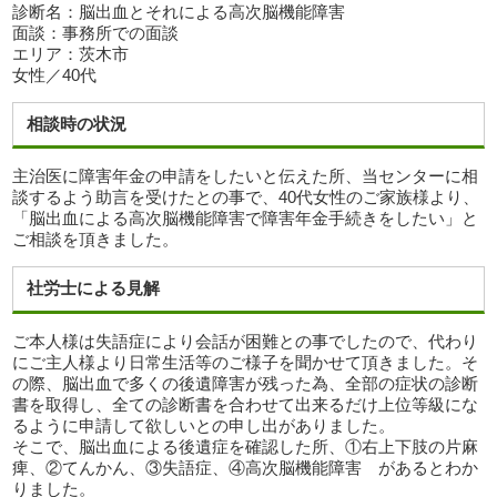
診断名：脳出血とそれによる高次脳機能障害
面談：事務所での面談
エリア：茨木市
女性／40代
相談時の状況
主治医に障害年金の申請をしたいと伝えた所、当センターに相
談するよう助言を受けたとの事で、40代女性のご家族様より、
「脳出血による高次脳機能障害で障害年金手続きをしたい」と
ご相談を頂きました。
社労士による見解
ご本人様は失語症により会話が困難との事でしたので、代わり
にご主人様より日常生活等のご様子を聞かせて頂きました。そ
の際、脳出血で多くの後遺障害が残った為、全部の症状の診断
書を取得し、全ての診断書を合わせて出来るだけ上位等級にな
るように申請して欲しいとの申し出がありました。
そこで、脳出血による後遺症を確認した所、①右上下肢の片麻
痺、②てんかん、③失語症、④高次脳機能障害 があるとわか
りました。