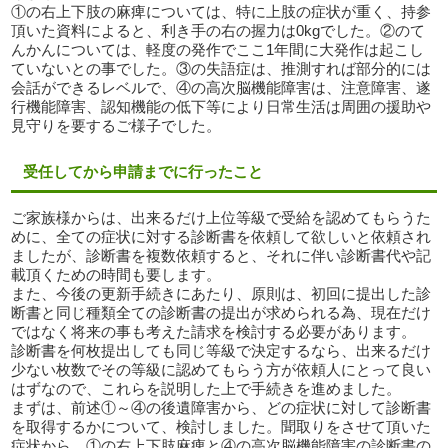
①の右上下肢の麻痺については、特に上肢の症状が重く、持参
頂いた資料によると、利き手の右の握力は0kgでした。②のて
んかんについては、軽度の発作でここ1年間に大発作は起こし
ていないとの事でした。③の失語症は、推測すれば部分的には
会話ができるレベルで、④の高次脳機能障害は、注意障害、遂
行機能障害、認知機能の低下等により日常生活は周囲の援助や
見守りを要するご様子でした。
受任してから申請までに行ったこと
ご家族様からは、出来るだけ上位等級で受給を認めてもらうた
めに、全ての症状に対する診断書を依頼して欲しいと依頼され
ましたが、診断書を複数依頼すると、それに伴い診断書代や記
載頂くための時間も要します。
また、今後の更新手続きにあたり、原則は、初回に提出した診
断書と同じ種類全ての診断書の提出が求められる為、現在だけ
ではなく将来の事も考えた請求を検討する必要があります。
診断書を何枚提出しても同じ等級で決定するなら、出来るだけ
少ない枚数でその等級に認めてもらう方が依頼人にとって良い
はずなので、これらを説明した上で手続きを進めました。
まずは、前述①～④の後遺障害から、どの症状に対して診断書
を取得するかについて、検討しました。聞取りをさせて頂いた
症状から、①の右上下肢麻痺と④の高次脳機能障害の診断書の