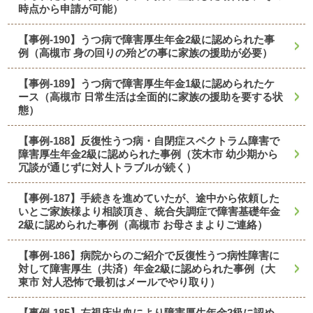
時点から申請が可能）
【事例-190】うつ病で障害厚生年金2級に認められた事
例（高槻市 身の回りの殆どの事に家族の援助が必要）
【事例-189】うつ病で障害厚生年金1級に認められたケ
ース（高槻市 日常生活は全面的に家族の援助を要する状
態）
【事例-188】反復性うつ病・自閉症スペクトラム障害で
障害厚生年金2級に認められた事例（茨木市 幼少期から
冗談が通じずに対人トラブルが続く）
【事例-187】手続きを進めていたが、途中から依頼した
いとご家族様より相談頂き、統合失調症で障害基礎年金
2級に認められた事例（高槻市 お母さまよりご連絡）
【事例-186】病院からのご紹介で反復性うつ病性障害に
対して障害厚生（共済）年金2級に認められた事例（大
東市 対人恐怖で最初はメールでやり取り）
【事例-185】左視床出血により障害厚生年金2級に認め