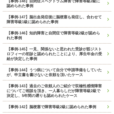
【事例-148】自閉症スペクトラム障害で障害等級2級に
認められた事例
【事例-147】脳出血発症後に脳梗塞も発症し、合わせて
障害等級1級に認められた事例
【事例-146】知的障害と自閉症で障害等級2級が認めら
れた事例
【事例-145】一見、関係ないと思われた受診が筋ジスト
ロフィーの初診と認められたことにより、厚生年金の受
給が決定した事例
【事例-144】うつ病について自分で申請準備をしていた
が、申立書を書けないと依頼を頂いたケース
【事例-143】過去のご依頼人のご紹介で双極性感情障害
についてご相談を頂き、一人暮らしだが障害等級2級で
決定し、5年間の遡りも認められたケース
【事例-142】脳梗塞で障害等級2級に認められた事例