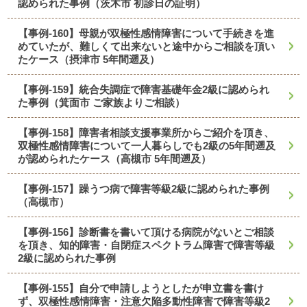
認められた事例（茨木市 初診日の証明）
【事例-160】母親が双極性感情障害について手続きを進
めていたが、難しくて出来ないと途中からご相談を頂い
たケース（摂津市 5年間遡及）
【事例-159】統合失調症で障害基礎年金2級に認められ
た事例（箕面市 ご家族よりご相談）
【事例-158】障害者相談支援事業所からご紹介を頂き、
双極性感情障害について一人暮らしでも2級の5年間遡及
が認められたケース（高槻市 5年間遡及）
【事例-157】躁うつ病で障害等級2級に認められた事例
（高槻市）
【事例-156】診断書を書いて頂ける病院がないとご相談
を頂き、知的障害・自閉症スペクトラム障害で障害等級
2級に認められた事例
【事例-155】自分で申請しようとしたが申立書を書け
ず、双極性感情障害・注意欠陥多動性障害で障害等級2