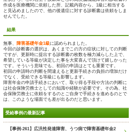
作成を医療機関に依頼した所、記載内容から、1級に相当する
と見込めましたので、他の後遺症に対する診断書は依頼をしま
せんでした。
結果
無事、
障害基礎年金1級
に認められました。
今回の診断書の選択は、あくまでこの方の症状に対しての判断
ですが、更新時に提出する診断書の枚数を極力減らした上で、
希望している等級が決定した事を大変喜んで頂けて嬉しかった
です。そういう意味でも、初回の申請はとても重要です。
初回の申請時の判断を間違えると更新手続きの負担の増加だけ
でなく、受給できる等級にも影響します。
障害年金の申請手続きにおいて、取り得る手段や方法の判断に
は社会保険労務士としての知識や経験が必要です。その為、社
会保険労務士に依頼をするのとご自身で手続きを進めるのとで
は、このような場面でも差が出るのだと思います。
受給事例の最新記事
【事例-261】広汎性発達障害、うつ病で障害基礎年金2