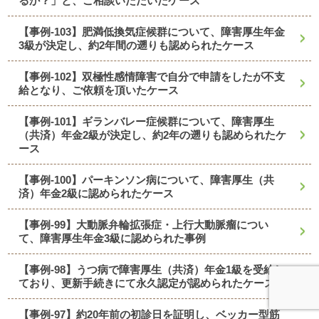
るか？」と、ご相談いただいたケース
【事例-103】肥満低換気症候群について、障害厚生年金
3級が決定し、約2年間の遡りも認められたケース
【事例-102】双極性感情障害で自分で申請をしたが不支
給となり、ご依頼を頂いたケース
【事例-101】ギランバレー症候群について、障害厚生
（共済）年金2級が決定し、約2年の遡りも認められたケ
ース
【事例-100】パーキンソン病について、障害厚生（共
済）年金2級に認められたケース
【事例-99】大動脈弁輪拡張症・上行大動脈瘤につい
て、障害厚生年金3級に認められた事例
【事例-98】うつ病で障害厚生（共済）年金1級を受給し
ており、更新手続きにて永久認定が認められたケース
【事例-97】約20年前の初診日を証明し、ベッカー型筋