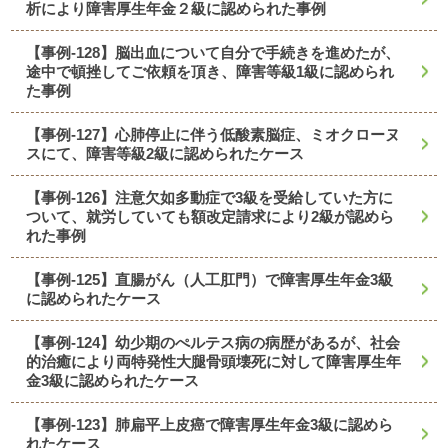
析により障害厚生年金２級に認められた事例
【事例-128】脳出血について自分で手続きを進めたが、
途中で頓挫してご依頼を頂き、障害等級1級に認められ
た事例
【事例-127】心肺停止に伴う低酸素脳症、ミオクローヌ
スにて、障害等級2級に認められたケース
【事例-126】注意欠如多動症で3級を受給していた方に
ついて、就労していても額改定請求により2級が認めら
れた事例
【事例-125】直腸がん（人工肛門）で障害厚生年金3級
に認められたケース
【事例-124】幼少期のぺルテス病の病歴があるが、社会
的治癒により両特発性大腿骨頭壊死に対して障害厚生年
金3級に認められたケース
【事例-123】肺扁平上皮癌で障害厚生年金3級に認めら
れたケース