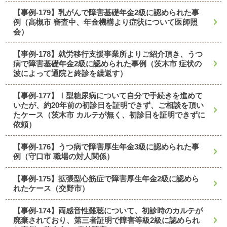
【事例-179】乳がんで障害基礎年金2級に認められた事
例（高槻市 審査中、年金機構より症状について医師照
会）
【事例-178】就労移行支援事業所よりご紹介頂き、うつ
病で障害基礎年金2級に認められた事例（茨木市 症状の
波によって通院と終診を繰返す）
【事例-177】Ⅰ型糖尿病について自分で手続きを進めて
いたが、約20年前の初診日を証明できず、ご相談を頂い
たケース（茨木市 カルテが無く、初診日を証明できずに
依頼）
【事例-176】うつ病で障害厚生年金3級に認められた事
例（守口市 職場の対人関係）
【事例-175】拡張型心筋症で障害厚生年金2級に認めら
れたケース（交野市）
【事例-174】両感音性難聴について、初診時のカルテが
廃棄されており、第三者証明で障害等級2級に認められ