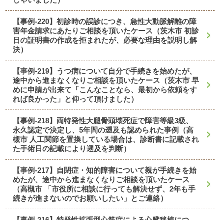
【事例-220】初診時の誤診につき、急性大動脈解離の障
害年金請求にあたりご相談を頂いたケース（茨木市 初診
日の証明書の作成を拒まれたが、必要な理由を説明し解
決）
【事例-219】うつ病について自分で手続きを始めたが、
途中から進まなくなりご相談を頂いたケース（茨木市 早
めに申請が出来て「こんなことなら、最初から依頼をす
れば良かった」と仰って頂けました）
【事例-218】両特発性大腿骨頭壊死症で障害等級3級、
永久認定で決定し、5年間の遡及も認められた事例（高
槻市 人工関節を置換している場合は、診断書に記載され
た手術日の記載により遡及を判断）
【事例-217】自閉症・知的障害について親が手続きを始
めたが、途中から進まなくなりご相談を頂いたケース
（高槻市 「市役所に相談に行っても解決せず、2年も手
続きが進まないのでお願いしたい」とご連絡）
【事例-216】特発性拡張型心筋症による心臓移植につ