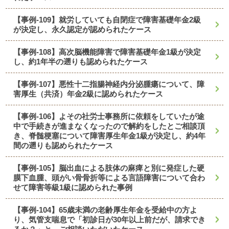
【事例-109】就労していても自閉症で障害基礎年金2級
が決定し、永久認定が認められたケース
【事例-108】高次脳機能障害で障害基礎年金1級が決定
し、約1年半の遡りも認められたケース
【事例-107】悪性十二指腸神経内分泌腫瘍について、障
害厚生（共済）年金2級に認められたケース
【事例-106】よその社労士事務所に依頼をしていたが途
中で手続きが進まなくなったので解約をしたとご相談頂
き、脊髄梗塞について障害厚生年金1級が決定し、約4年
間の遡りも認められたケース
【事例-105】脳出血による肢体の麻痺と別に発症した硬
膜下血腫、頭がい骨骨折等による言語障害について合わ
せて障害等級1級に認められた事例
【事例-104】65歳未満の老齢厚生年金を受給中の方よ
り、気管支喘息で「初診日が30年以上前だが、請求でき