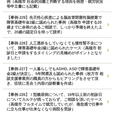
例（高槻市 社会的治癒と判断する理由を病歴・就労状況
等申立書にも記載）
【事例-229】先天性心疾患による脳血管閉塞性脳梗塞で
障害基礎年金2級に認められた事例（高槻市 申請する20
歳までに余裕のあるご相談で、しっかり準備を終えた上
で、20歳の認定日を待って請求）
【事例-228】人工透析をしていなくても慢性腎不全につ
いて、障害基礎年金2級に認められたケース（高槻市 初
診日と申請をするタイミングの見極めがポイントとなり
ました）
【事例-227】一人暮らしでもADHD, ASDで障害基礎年
金2級が決定し、5年間遡及も認められた事例（枚方市 相
談支援事業所の職員の方からもヒアリングをさせて頂
き、症状に見合う内容の診断書を作成）
【事例-226】Ⅰ型糖尿病について、10年以上前の初診日
についてカルテが残っておらず、ご相談を頂いたケース
（高槻市 フルタイムで就労していたが、倦怠感で仕事中
に立ち仕事が出来なくなり病院を受診）