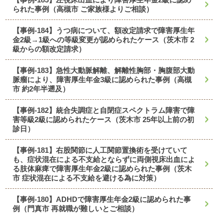
られた事例（高槻市 ご家族様よりご相談）
【事例-184】うつ病について、額改定請求で障害厚生年
金2級→1級への等級変更が認められたケース（茨木市 2
級からの額改定請求）
【事例-183】急性大動脈解離、解離性胸部・胸腹部大動
脈瘤により、障害厚生年金3級に認められた事例（高槻
市 約2年半遡及）
【事例-182】統合失調症と自閉症スペクトラム障害で障
害等級2級に認められたケース（茨木市 25年以上前の初
診日）
【事例-181】右股関節に人工関節置換術を受けていて
も、症状混在による不支給とならずに両側視床出血によ
る肢体麻痺で障害厚生年金2級に認められた事例（茨木
市 症状混在による不支給を避ける為に対策）
【事例-180】ADHDで障害厚生年金2級に認められた事
例（門真市 再就職が難しいとご相談）