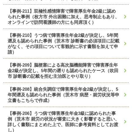
【事例-211】双極性感情障害で障害厚生年金2級に認め
られた事例（枚方市 外出困難に加え、思考制止もあり、
オンラインで訪問看護師の方にも同席頂く）
【事例-210】うつ病で障害厚生年金2級が決定し、5年間
遡及も認められた事例（茨木市 診断書の必須項目に記載
がなく、その項目について客観的に示す書類を加えて申
請）
【事例-209】脳梗塞による高次脳機能障害で障害厚生年
金2級が決定し、5年間の遡りも認められたケース（吹田
市 診断書の記載を拒む主治医とやり取り）
【事例-208】統合失調症で障害厚生年金2級が決定し、5
年間遡及も認められた事例（茨木市 病歴・就労状況等申
立書もこちらで作成）
【事例-206】うつ病で障害厚生年金3級に認められた事
例（茨木市 就労の状況が審査に大きく影響すると思い、
詳しく書類にまとめた上で、医師に参考資料としてお渡
し）