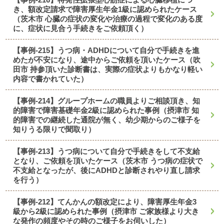
き、額改定請求で障害厚生年金1級に認められたケース
（茨木市 心臓の症状の変化や治療の過程で変化のある度
に、症状に見合う手続きをご依頼頂く）
【事例-215】うつ病・ADHDについて自分で手続きを進
めたが不安になり、途中からご依頼を頂いたケース（吹
田市 持参頂いた診断書は、実際の症状よりもかなり軽い
内容で書かれていた）
【事例-214】グループホームの職員よりご相談頂き、知
的障害で障害基礎年金2級に認められた事例（摂津市 知
的障害での継続した通院が無く、幼少期からのご様子を
知りうる限りで聞取り）
【事例-213】うつ病について自分で手続きをして不支給
となり、ご依頼を頂いたケース（茨木市 うつ病の症状で
不支給となったが、後にADHDと診断されやり直し請求
を行う）
【事例-212】てんかんの額改定により、障害厚生年金3
級から2級に認められた事例（摂津市 ご家族様より大き
な発作の頻度やその時のご様子をお伺いした）