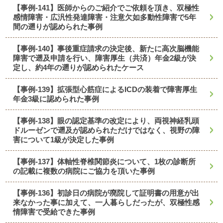
【事例-141】医師からのご紹介でご依頼を頂き、双極性
感情障害・広汎性発達障害・注意欠如多動性障害で5年
間の遡りが認められた事例
【事例-140】事後重症請求の決定後、新たに高次脳機能
障害で遡及申請を行い、障害厚生（共済）年金2級が決
定し、約4年の遡りが認められたケース
【事例-139】拡張型心筋症によるICDの装着で障害厚生
年金3級に認められた事例
【事例-138】眼の認定基準の改定により、両視神経乳頭
ドルーゼンで遡及が認められただけではなく、視野の障
害について1級が決定した事例
【事例-137】体軸性脊椎関節炎について、1枚の診断所
の記載に複数の病院にご協力を頂いた事例
【事例-136】初診日の病院が廃院して証明書の用意が出
来なかった事に加えて、一人暮らしだったが、双極性感
情障害で受給できた事例