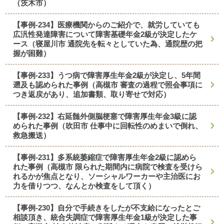
（茨木市）
【事例-234】医療機関からのご紹介で、就労していても
広汎性発達障害について障害基礎年金2級が決定したケ
ース（寝屋川市 通院先を転々としていた為、通院歴の把
握が困難）
【事例-233】うつ病で障害厚生年金2級が決定し、5年間
遡及も認められた事例（高槻市 審査の過程で照会事項に
つき返戻があり、追加書類、取り寄せで対応）
【事例-232】右延髄外側脳梗塞で障害厚生年金3級に認
められた事例（吹田市 仕事中に回転性のめまいで倒れ、
救急搬送）
【事例-231】多系統萎縮症で障害厚生年金2級に認めら
れた事例（高槻市 限られた期間内に病院で検査を受けら
れるかが焦点となり、ソーシャルワーカーや主治医にお
力を借りつつ、なんとか検査をして頂く）
【事例-230】自分で手続きをしたが不支給になったとご
相談頂き、統合失調症で障害厚生年金1級が決定した事