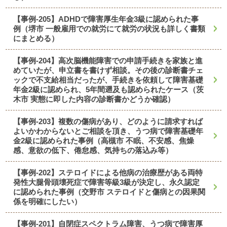
【事例-205】ADHDで障害厚生年金3級に認められた事
例（堺市 一般雇用での就労にて就労の状況も詳しく書類
にまとめる）
【事例-204】高次脳機能障害での申請手続きを家族と進
めていたが、申立書を書けず相談。その後の診断書チェ
ックで不支給相当だったが、手続きを依頼して障害基礎
年金2級に認められ、5年間遡及も認められたケース（茨
木市 実態に即した内容の診断書かどうか確認）
【事例-203】複数の傷病があり、どのように請求すれば
よいかわからないとご相談を頂き、うつ病で障害基礎年
金2級に認められた事例（高槻市 不眠、不安感、焦燥
感、意欲の低下、倦怠感、気持ちの落込み等）
【事例-202】ステロイドによる他病の治療歴がある両特
発性大腿骨頭壊死症で障害等級3級が決定し、永久認定
に認められた事例（交野市 ステロイドと傷病との因果関
係を明確にしたい）
【事例-201】自閉症スペクトラム障害、うつ病で障害厚