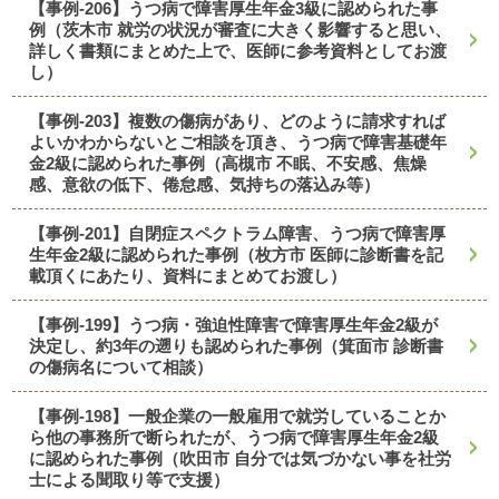
【事例-206】うつ病で障害厚生年金3級に認められた事
例（茨木市 就労の状況が審査に大きく影響すると思い、
詳しく書類にまとめた上で、医師に参考資料としてお渡
し）
【事例-203】複数の傷病があり、どのように請求すれば
よいかわからないとご相談を頂き、うつ病で障害基礎年
金2級に認められた事例（高槻市 不眠、不安感、焦燥
感、意欲の低下、倦怠感、気持ちの落込み等）
【事例-201】自閉症スペクトラム障害、うつ病で障害厚
生年金2級に認められた事例（枚方市 医師に診断書を記
載頂くにあたり、資料にまとめてお渡し）
【事例-199】うつ病・強迫性障害で障害厚生年金2級が
決定し、約3年の遡りも認められた事例（箕面市 診断書
の傷病名について相談）
【事例-198】一般企業の一般雇用で就労していることか
ら他の事務所で断られたが、うつ病で障害厚生年金2級
に認められた事例（吹田市 自分では気づかない事を社労
士による聞取り等で支援）