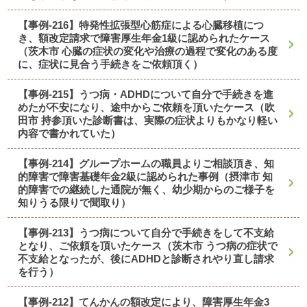
【事例-216】特発性拡張型心筋症による心臓移植につ
き、額改定請求で障害厚生年金1級に認められたケース
（茨木市 心臓の症状の変化や治療の過程で変化のある度
に、症状に見合う手続きをご依頼頂く）
【事例-215】うつ病・ADHDについて自分で手続きを進
めたが不安になり、途中からご依頼を頂いたケース（吹
田市 持参頂いた診断書は、実際の症状よりもかなり軽い
内容で書かれていた）
【事例-214】グループホームの職員よりご相談頂き、知
的障害で障害基礎年金2級に認められた事例（摂津市 知
的障害での継続した通院が無く、幼少期からのご様子を
知りうる限りで聞取り）
【事例-213】うつ病について自分で手続きをして不支給
となり、ご依頼を頂いたケース（茨木市 うつ病の症状で
不支給となったが、後にADHDと診断されやり直し請求
を行う）
【事例-212】てんかんの額改定により、障害厚生年金3