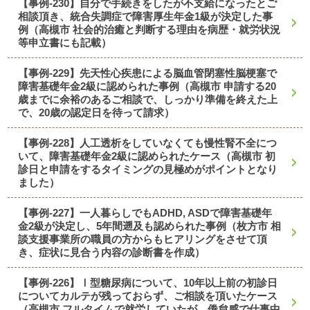
【事例-230】自分で手続きをしたが不支給になったとご
相談頂き、統合失調症で障害厚生年金1級が決定した事
例（高槻市 社会的治癒と判断する理由を病歴・就労状況
等申立書にも記載）
【事例-229】先天性心疾患による脳血管閉塞性脳梗塞で
障害基礎年金2級に認められた事例（高槻市 申請する20
歳までに余裕のあるご相談で、しっかり準備を終えた上
で、20歳の認定日を待って請求）
【事例-228】人工透析をしていなくても慢性腎不全につ
いて、障害基礎年金2級に認められたケース（高槻市 初
診日と申請をするタイミングの見極めがポイントとなり
ました）
【事例-227】一人暮らしでもADHD, ASDで障害基礎年
金2級が決定し、5年間遡及も認められた事例（枚方市 相
談支援事業所の職員の方からもヒアリングをさせて頂
き、症状に見合う内容の診断書を作成）
【事例-226】Ⅰ型糖尿病について、10年以上前の初診日
についてカルテが残っておらず、ご相談を頂いたケース
（高槻市 フルタイムで就労していたが、倦怠感で仕事中