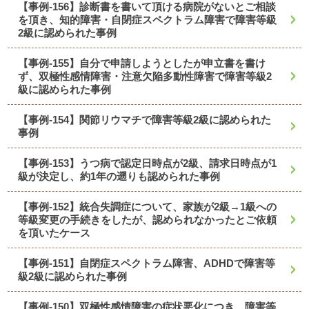
【事例-156】診断書を書いて頂ける病院がないとご相談
を頂き、知的障害・自閉症スペクトラム障害で障害等級
2級に認められた事例
【事例-155】自分で申請しようとしたが申立書を書け
ず、双極性感情障害・注意欠陥多動性障害で障害等級2
級に認められた事例
【事例-154】関節リウマチで障害等級2級に認められた
事例
【事例-153】うつ病で認定日時点が2級、請求日時点が1
級が決定し、約1年の遡りも認められた事例
【事例-152】統合失調症について、家族が2級→1級への
等級変更の手続きをしたが、認められなかったとご依頼
を頂いたケース
【事例-151】自閉症スペクトラム障害、ADHDで障害等
級2級に認められた事例
【事例-150】双極性感情障害の症状悪化につき、障害等