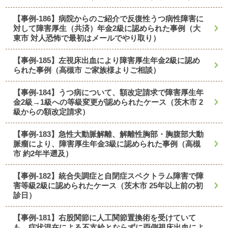
【事例-186】病院からのご紹介で反復性うつ病性障害に
対して障害厚生（共済）年金2級に認められた事例（大
東市 対人恐怖で最初はメールでやり取り）
【事例-185】左視床出血により障害厚生年金2級に認め
られた事例（高槻市 ご家族様よりご相談）
【事例-184】うつ病について、額改定請求で障害厚生年
金2級→1級への等級変更が認められたケース（茨木市 2
級からの額改定請求）
【事例-183】急性大動脈解離、解離性胸部・胸腹部大動
脈瘤により、障害厚生年金3級に認められた事例（高槻
市 約2年半遡及）
【事例-182】統合失調症と自閉症スペクトラム障害で障
害等級2級に認められたケース（茨木市 25年以上前の初
診日）
【事例-181】右股関節に人工関節置換術を受けていて
も、症状混在による不支給とならずに両側視床出血によ