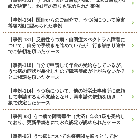
【事例-153】うつ病で認定日時点が2級、請求日時点が1
級が決定し、約1年の遡りも認められた事例
【事例-134】医師からのご紹介で、うつ病について障害
等級2級に認められた事例
【事例-131】反復性うつ病・自閉症スペクトラム障害に
ついて、自分で手続きを進めていたが、行き詰まり途中
でご依頼を頂いたケース
【事例-118】自分で申請して年金の受給をしているが、
うつ病の症状が悪化したので障害等級が上がらないか？
とご相談を頂いたケース
【事例-114】うつ病について、他の社労士事務所に依頼
して申請するも不支給となり、再申請の依頼を頂き、1
級で決定したケース
【事例-98】うつ病で障害厚生（共済）年金1級を受給し
ており、更新手続きにて永久認定が認められたケース
【事例-95】うつ病について医療機関を転々としてお