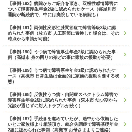
【事例-192】病院からご紹介を頂き、双極性感情障害に
ついて障害厚生年金2級に認められたケース（寝屋川市
通院が断続的で、中には廃院している病院も）
【事例-191】両側性変形性膝関節症で障害等級3級に認
められた事例（枚方市 人工関節に置換した場合は、その
時点から申請が可能）
【事例-190】うつ病で障害厚生年金2級に認められた事
例（高槻市 身の回りの殆どの事に家族の援助が必要）
【事例-189】うつ病で障害厚生年金1級に認められたケ
ース（高槻市 日常生活は全面的に家族の援助を要する状
態）
【事例-188】反復性うつ病・自閉症スペクトラム障害で
障害厚生年金2級に認められた事例（茨木市 幼少期から
冗談が通じずに対人トラブルが続く）
【事例-187】手続きを進めていたが、途中から依頼した
いとご家族様より相談頂き、統合失調症で障害基礎年金
2級に認められた事例（高槻市 お母さまよりご連絡）