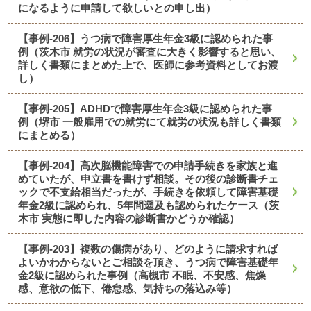
になるように申請して欲しいとの申し出）
【事例-206】うつ病で障害厚生年金3級に認められた事
例（茨木市 就労の状況が審査に大きく影響すると思い、
詳しく書類にまとめた上で、医師に参考資料としてお渡
し）
【事例-205】ADHDで障害厚生年金3級に認められた事
例（堺市 一般雇用での就労にて就労の状況も詳しく書類
にまとめる）
【事例-204】高次脳機能障害での申請手続きを家族と進
めていたが、申立書を書けず相談。その後の診断書チェ
ックで不支給相当だったが、手続きを依頼して障害基礎
年金2級に認められ、5年間遡及も認められたケース（茨
木市 実態に即した内容の診断書かどうか確認）
【事例-203】複数の傷病があり、どのように請求すれば
よいかわからないとご相談を頂き、うつ病で障害基礎年
金2級に認められた事例（高槻市 不眠、不安感、焦燥
感、意欲の低下、倦怠感、気持ちの落込み等）