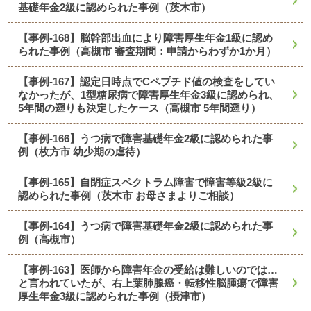
基礎年金2級に認められた事例（茨木市）
【事例-168】脳幹部出血により障害厚生年金1級に認め
られた事例（高槻市 審査期間：申請からわずか1か月）
【事例-167】認定日時点でCペプチド値の検査をしてい
なかったが、1型糖尿病で障害厚生年金3級に認められ、
5年間の遡りも決定したケース（高槻市 5年間遡り）
【事例-166】うつ病で障害基礎年金2級に認められた事
例（枚方市 幼少期の虐待）
【事例-165】自閉症スペクトラム障害で障害等級2級に
認められた事例（茨木市 お母さまよりご相談）
【事例-164】うつ病で障害基礎年金2級に認められた事
例（高槻市）
【事例-163】医師から障害年金の受給は難しいのでは…
と言われていたが、右上葉肺腺癌・転移性脳腫瘍で障害
厚生年金3級に認められた事例（摂津市）