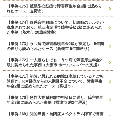
【事例-175】拡張型心筋症で障害厚生年金2級に認めら
れたケース（交野市）
【事例-174】両感音性難聴について、初診時のカルテが
廃棄されており、第三者証明で障害等級2級に認められ
た事例（茨木市 20歳前障害）
【事例-173】うつ病で障害基礎年金2級が決定し、5年間
の遡りも認められたケース（高槻市 5年間遡り）
【事例-172】一人暮らしでも、うつ病で障害厚生年金2
級に認められた事例（大阪市 ホームヘルパーの支援）
【事例-171】初診と思われる病院は廃院しているとご相
談頂き、IgA腎症からの末期腎不全について、障害厚生
年金2級に認められたケース（高槻市）
【事例-170】急性大動脈解離で初診日に遡り、障害厚生
年金3級に認められた事例（摂津市 約2年遡及）
【事例-169】知的障害・自閉症スペクトラム障害で障害