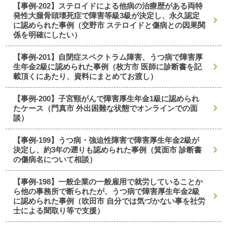
【事例-202】ステロイドによる他病の治療歴がある両特
発性大腿骨頭壊死症で障害等級3級が決定し、永久認定
に認められた事例（交野市 ステロイドと傷病との因果関
係を明確にしたい）
【事例-201】自閉症スペクトラム障害、うつ病で障害厚
生年金2級に認められた事例（枚方市 医師に診断書を記
載頂くにあたり、資料にまとめてお渡し）
【事例-200】子宮頸がんで障害厚生年金1級に認められ
たケース（門真市 外出困難な状態でオンラインでの面
談）
【事例-199】うつ病・強迫性障害で障害厚生年金2級が
決定し、約3年の遡りも認められた事例（箕面市 診断書
の傷病名について相談）
【事例-198】一般企業の一般雇用で就労していることか
ら他の事務所で断られたが、うつ病で障害厚生年金2級
に認められた事例（吹田市 自分では気づかない事を社労
士による聞取り等で支援）