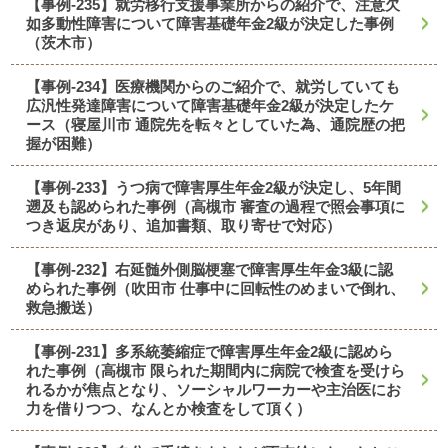
【事例-235】就労移行支援事業所からの紹介で、注意欠
如多動性障害について障害基礎年金2級が決定した事例
（茨木市）
【事例-234】医療機関からのご紹介で、就労していても
広汎性発達障害について障害基礎年金2級が決定したケ
ース（寝屋川市 通院先を転々としていた為、通院歴の把
握が困難）
【事例-233】うつ病で障害厚生年金2級が決定し、5年間
遡及も認められた事例（高槻市 審査の過程で照会事項に
つき返戻があり、追加書類、取り寄せで対応）
【事例-232】右延髄外側脳梗塞で障害厚生年金3級に認
められた事例（吹田市 仕事中に回転性のめまいで倒れ、
救急搬送）
【事例-231】多系統萎縮症で障害厚生年金2級に認めら
れた事例（高槻市 限られた期間内に病院で検査を受けら
れるかが焦点となり、ソーシャルワーカーや主治医にお
力を借りつつ、なんとか検査をして頂く）