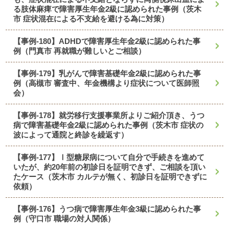
る肢体麻痺で障害厚生年金2級に認められた事例（茨木
市 症状混在による不支給を避ける為に対策）
【事例-180】ADHDで障害厚生年金2級に認められた事
例（門真市 再就職が難しいとご相談）
【事例-179】乳がんで障害基礎年金2級に認められた事
例（高槻市 審査中、年金機構より症状について医師照
会）
【事例-178】就労移行支援事業所よりご紹介頂き、うつ
病で障害基礎年金2級に認められた事例（茨木市 症状の
波によって通院と終診を繰返す）
【事例-177】Ⅰ型糖尿病について自分で手続きを進めて
いたが、約20年前の初診日を証明できず、ご相談を頂い
たケース（茨木市 カルテが無く、初診日を証明できずに
依頼）
【事例-176】うつ病で障害厚生年金3級に認められた事
例（守口市 職場の対人関係）