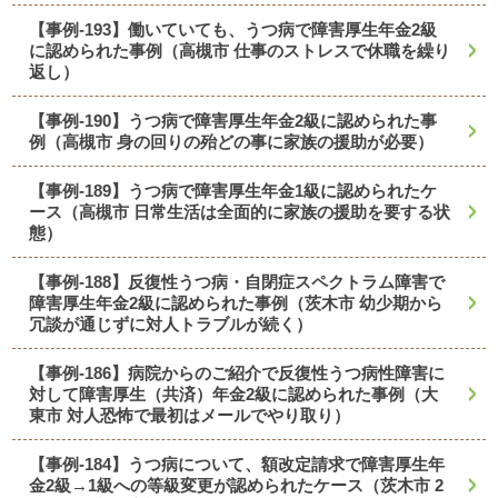
【事例-193】働いていても、うつ病で障害厚生年金2級
に認められた事例（高槻市 仕事のストレスで休職を繰り
返し）
【事例-190】うつ病で障害厚生年金2級に認められた事
例（高槻市 身の回りの殆どの事に家族の援助が必要）
【事例-189】うつ病で障害厚生年金1級に認められたケ
ース（高槻市 日常生活は全面的に家族の援助を要する状
態）
【事例-188】反復性うつ病・自閉症スペクトラム障害で
障害厚生年金2級に認められた事例（茨木市 幼少期から
冗談が通じずに対人トラブルが続く）
【事例-186】病院からのご紹介で反復性うつ病性障害に
対して障害厚生（共済）年金2級に認められた事例（大
東市 対人恐怖で最初はメールでやり取り）
【事例-184】うつ病について、額改定請求で障害厚生年
金2級→1級への等級変更が認められたケース（茨木市 2