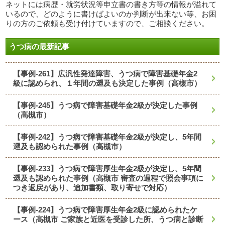
ネットには病歴・就労状況等申立書の書き方等の情報が溢れて
いるので、どのように書けばよいのか判断が出来ない等、お困
りの方のご依頼も受け付けていますので、ご相談ください。
うつ病の最新記事
【事例-261】広汎性発達障害、うつ病で障害基礎年金2
級に認められ、１年間の遡及も決定した事例（高槻市）
【事例-245】うつ病で障害基礎年金2級が決定した事例
（高槻市）
【事例-242】うつ病で障害基礎年金2級が決定し、5年間
遡及も認められた事例（高槻市）
【事例-233】うつ病で障害厚生年金2級が決定し、5年間
遡及も認められた事例（高槻市 審査の過程で照会事項に
つき返戻があり、追加書類、取り寄せで対応）
【事例-224】うつ病で障害厚生年金2級に認められたケ
ース（高槻市 ご家族と近医を受診した所、うつ病と診断