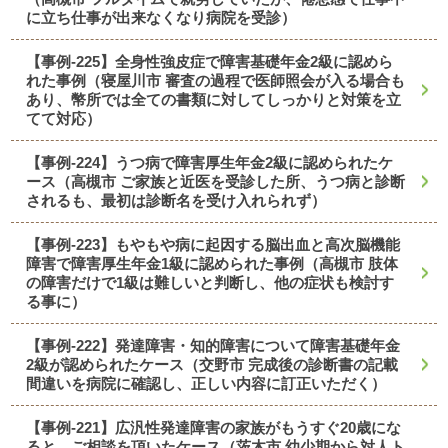
に立ち仕事が出来なくなり病院を受診）
【事例-225】全身性強皮症で障害基礎年金2級に認めら
れた事例（寝屋川市 審査の過程で医師照会が入る場合も
あり、幣所では全ての書類に対してしっかりと対策を立
てて対応）
【事例-224】うつ病で障害厚生年金2級に認められたケ
ース（高槻市 ご家族と近医を受診した所、うつ病と診断
されるも、最初は診断名を受け入れられず）
【事例-223】もやもや病に起因する脳出血と高次脳機能
障害で障害厚生年金1級に認められた事例（高槻市 肢体
の障害だけで1級は難しいと判断し、他の症状も検討す
る事に）
【事例-222】発達障害・知的障害について障害基礎年金
2級が認められたケース（交野市 完成後の診断書の記載
間違いを病院に確認し、正しい内容に訂正いただく）
【事例-221】広汎性発達障害の家族がもうすぐ20歳にな
ると、ご相談を頂いたケース（茨木市 幼少期から対人ト