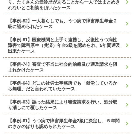
り、たくさんの受診歴があることから一人ではまとめき
れないとご相談を頂いたケース
【事例-82】一人暮らしでも、うつ病で障害厚生年金２
級に認められたケース
【事例-81】医療機関と上手く連携し、反復性うつ病性
障害で障害厚生（共済）年金2級を認められ、5年間遡及
出来たケース
【事例-74】審査で不当に社会的治癒及び遡及請求を阻
まれかけたケース
【事例-64】どこの社労士事務所でも「就労しているか
ら無理」だと言われていたケース
【事例-63】誤った結果により審査請求を行い、処分取
り消しにて覆したケース
【事例-61】うつ病で障害厚生年金2級に決定し、５年間
のさかのぼりも認められたケース