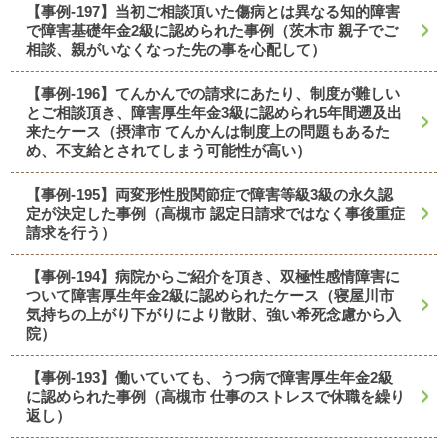
【事例-197】当初ご相談頂いた傷病とは異なる知的障害
で障害基礎年金2級に認められた事例（茨木市 親子でご
相談、親がいなくなった先の事を心配して）
【事例-196】てんかんでの請求にあたり、制度が難しい
とご相談頂き、障害厚生年金3級に認められ5年間遡及出
来たケース（摂津市 てんかんは制度上の問題もあるた
め、不支給とされてしまう可能性が高い）
【事例-195】両変形性股関節症で障害等級3級の永久認
定が決定した事例（高槻市 認定日請求ではなく事後重症
請求を行う）
【事例-194】病院からご紹介を頂き、双極性感情障害に
ついて障害厚生年金2級に認められたケース（寝屋川市
気持ちの上がり下がりにより散財、強い希死念慮から入
院）
【事例-193】働いていても、うつ病で障害厚生年金2級
に認められた事例（高槻市 仕事のストレスで休職を繰り
返し）