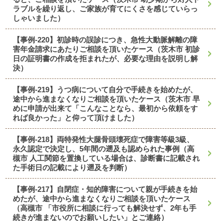
ラブルを繰り返し、ご家族が育てにくさを感じていらっ
しゃいました）
【事例-220】初診時の誤診につき、急性大動脈解離の障
害年金請求にあたりご相談を頂いたケース（茨木市 初診
日の証明書の作成を拒まれたが、必要な理由を説明し解
決）
【事例-219】うつ病について自分で手続きを始めたが、
途中から進まなくなりご相談を頂いたケース（茨木市 早
めに申請が出来て「こんなことなら、最初から依頼をす
れば良かった」と仰って頂けました）
【事例-218】両特発性大腿骨頭壊死症で障害等級3級、
永久認定で決定し、5年間の遡及も認められた事例（高
槻市 人工関節を置換している場合は、診断書に記載され
た手術日の記載により遡及を判断）
【事例-217】自閉症・知的障害について親が手続きを始
めたが、途中から進まなくなりご相談を頂いたケース
（高槻市 「市役所に相談に行っても解決せず、2年も手
続きが進まないのでお願いしたい」とご連絡）