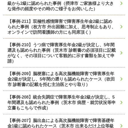
級から2級に認められた事例（摂津市 ご家族様より大き
な発作の頻度やその時のご様子をお伺いした）
【事例-211】双極性感情障害で障害厚生年金2級に認め
られた事例（枚方市 外出困難に加え、思考制止もあり、
オンラインで訪問看護師の方にも同席頂く）
【事例-210】うつ病で障害厚生年金2級が決定し、5年間
遡及も認められた事例（茨木市 診断書の必須項目に記載
がなく、その項目について客観的に示す書類を加えて申
請）
【事例-209】脳梗塞による高次脳機能障害で障害厚生年
金2級が決定し、5年間の遡りも認められたケース（吹田
市 診断書の記載を拒む主治医とやり取り）
【事例-208】統合失調症で障害厚生年金2級が決定し、5
年間遡及も認められた事例（茨木市 病歴・就労状況等申
立書もこちらで作成）
【事例-207】脳出血による高次脳機能障害で障害基礎年
金1級に認められたケース（茨木市 出来るだけ上位等級