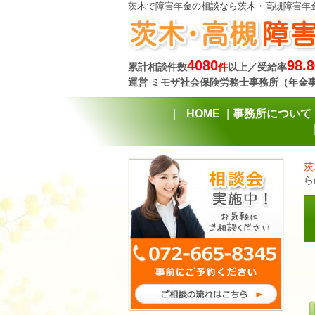
茨木で障害年金の相談なら茨木・高槻障害年
4080
98.8
累計相談件数
件
以上／受給率
運営 ミモザ社会保険労務士事務所（年金
HOME
事務所について
茨
ら