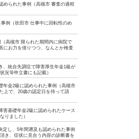
も認められた事例（高槻市 審査の過程
た事例（吹田市 仕事中に回転性のめ
例（高槻市 限られた期間内に病院で
医にお力を借りつつ、なんとか検査
頂き、統合失調症で障害厚生年金1級が
労状況等申立書にも記載）
基礎年金2級に認められた事例（高槻市
た上で、20歳の認定日を待って請
、障害基礎年金2級に認められたケース
となりました）
級が決定し、5年間遡及も認められた事例
て頂き、症状に見合う内容の診断書を