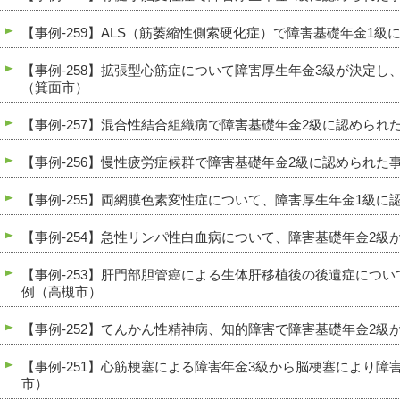
【事例-259】ALS（筋萎縮性側索硬化症）で障害基礎年金1
【事例-258】拡張型心筋症について障害厚生年金3級が決定し
（箕面市）
【事例-257】混合性結合組織病で障害基礎年金2級に認められ
【事例-256】慢性疲労症候群で障害基礎年金2級に認められた
【事例-255】両網膜色素変性症について、障害厚生年金1級に
【事例-254】急性リンパ性白血病について、障害基礎年金2
【事例-253】肝門部胆管癌による生体肝移植後の後遺症につ
例（高槻市）
【事例-252】てんかん性精神病、知的障害で障害基礎年金2級
【事例-251】心筋梗塞による障害年金3級から脳梗塞により障
市）