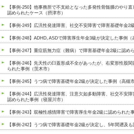
【事例-250】他事務所で不支給となった多発性骨髄腫のやり
認められたケース（摂津市）
【事例-249】広汎性発達障害、社交不安障害で障害基礎年金
【事例-248】ADHD, ASDで障害厚生年金3級が決定した事例
【事例-247】重症筋無力症（難病）で障害基礎年金2級に認め
【事例-246】先天性の臼蓋形成不全があったが、右変形性股
られた事例（茨木市）
【事例-245】うつ病で障害基礎年金2級が決定した事例（高槻
【事例-244】広汎性発達障害、注意欠如多動障害、社交不安
認められた事例（寝屋川市）
【事例-243】双極性感情障害で障害厚生年金2級に認められた
【事例-242】うつ病で障害基礎年金2級が決定し、5年間遡及