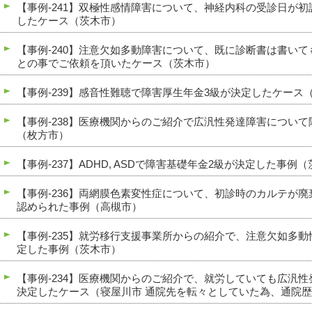
【事例-241】双極性感情障害について、神経内科の受診日が
したケース（茨木市）
【事例-240】注意欠如多動障害について、既に診断書は書い
との事でご依頼を頂いたケース（茨木市）
【事例-239】感音性難聴で障害厚生年金3級が決定したケース
【事例-238】医療機関からのご紹介で広汎性発達障害につい
（枚方市）
【事例-237】ADHD, ASDで障害基礎年金2級が決定した事例
【事例-236】両網膜色素変性症について、初診時のカルテが
認められた事例（高槻市）
【事例-235】就労移行支援事業所からの紹介で、注意欠如多
定した事例（茨木市）
【事例-234】医療機関からのご紹介で、就労していても広汎
決定したケース（寝屋川市 通院先を転々としていた為、通院