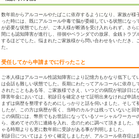
数年前からアルコールやたばこに依存するようになり、家族が様
った時には、既にアルコール中毒で脳が委縮している状態になっ
が必要な状態でしたが、ご本人様が断酒を受け入れられず、さら
間にも認知障害が進行し、徘徊やベランダでの放尿、金銭トラブ
するほどでした。悩まれたご家族様から問い合わせをいただき、
た。
受任してから申請までに行ったこと
ご本人様はアルコール性認知障害により記憶力もかなり低下して
は会話も難しい状態でした。長期にわたってアルコールに依存し
されたこともある等、ご家族様でさえ、いつどの病院が初診日に
障害年金においては、初診日を確定させて証明出来なければ申請
まずは病歴を整理するためにしっかりと話を伺いました。そして
したが、この方は病歴が長く、当時のカルテは残っていないと回
この病院には、幣所でもお世話になっているソーシャルワーカー
ら、改めてその方に連絡を入れ、念のために調べて頂きました。
ゃる時期よりも更に数年前に受診がある事が判明しました。
初診日についてはようやく確定しましたが、アルコール依存症は