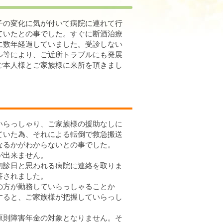
子の変化に気が付いて病院に連れて行
ていたとの事でした。すぐに断酒治療
に数年経過していました。受診しない
ル等により、ご近所トラブルにも発展
ご本人様とご家族様に来所を頂きまし
いらっしゃり、ご家族様の援助なしに
ていた為、それによる転倒で救急搬送
なるかがわからないとの事でした。
が出来ません。
初診日と思われる病院に連絡を取りま
答されました。
の方が勤務していらっしゃることか
すると、ご家族様が把握していらっし
原則障害年金の対象となりません。そ