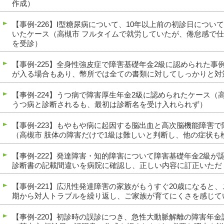
作成）
【事例-226】Ⅰ型糖尿病について、10年以上前の初診日につ
いたケース（高槻市 フルタイムで就労していたが、倦怠感で
を受診）
【事例-225】全身性強皮症で障害基礎年金2級に認められた事
が入る場合もあり、幣所では全ての書類に対してしっかりと対
【事例-224】うつ病で障害厚生年金2級に認められたケース（
うつ病と診断されるも、最初は診断名を受け入れられず）
【事例-223】もやもや病に起因する脳出血と高次脳機能障害
（高槻市 肢体の障害だけで1級は難しいと判断し、他の症状も
【事例-222】発達障害・知的障害について障害基礎年金2級が
診断書の記載間違いを病院に確認し、正しい内容に訂正いただ
【事例-221】広汎性発達障害の家族がもうすぐ20歳になると
期から対人トラブルを繰り返し、ご家族が育てにくさを感じて
【事例-220】初診時の誤診につき、急性大動脈解離の障害年