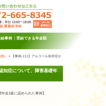
受給事例
受給できる年金額
の他）
>
【事例-111】アルコール依存症か
性認知症について、障害基礎年
礎年金1級に認められた事例】