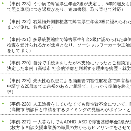
【事例-233】うつ病で障害厚生年金2級が決定し、5年間遡及
で照会事項につき返戻があり、追加書類、取り寄せで対応）
【事例-232】右延髄外側脳梗塞で障害厚生年金3級に認められ
まいで倒れ、救急搬送）
【事例-231】多系統萎縮症で障害厚生年金2級に認められた事
検査を受けられるかが焦点となり、ソーシャルワーカーや主治
をして頂く）
【事例-230】自分で手続きをしたが不支給になったとご相談
決定した事例（高槻市 社会的治癒と判断する理由を病歴・就
【事例-229】先天性心疾患による脳血管閉塞性脳梗塞で障害
申請する20歳までに余裕のあるご相談で、しっかり準備を終え
求）
【事例-228】人工透析をしていなくても慢性腎不全について
（高槻市 初診日と申請をするタイミングの見極めがポイント
【事例-227】一人暮らしでもADHD, ASDで障害基礎年金2
（枚方市 相談支援事業所の職員の方からもヒアリングをさせ