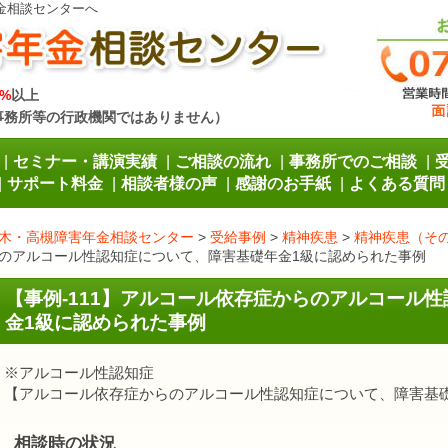
金相談センターへ
%
以上
事務所等の行政機関ではありません）
セミナー・講演実績
ご相談の流れ
事務所でのご相談
サポート料金
相談者様の声
感謝のお手紙
よくある質問
木・高槻障害年金相談センター
>
受給事例
>
精神疾患
>
精神疾患（そ
のアルコール性認知症について、障害基礎年金1級に認められた事例
【事例-111】アルコール依存症からのアルコール
金1級に認められた事例
※アルコール性認知症
【アルコール依存症からのアルコール性認知症について、障害基
相談時の状況