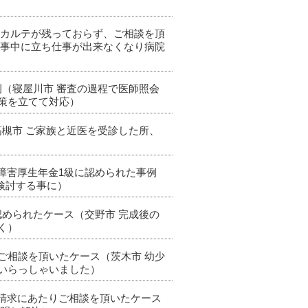
いてカルテが残っておらず、ご相談を頂
仕事中に立ち仕事が出来なくなり病院
例（寝屋川市 審査の過程で医師照会
策を立てて対応）
高槻市 ご家族と近医を受診した所、
で障害厚生年金1級に認められた事例
検討する事に）
認められたケース（交野市 完成後の
く）
、ご相談を頂いたケース（茨木市 幼少
いらっしゃいました）
金請求にあたりご相談を頂いたケース