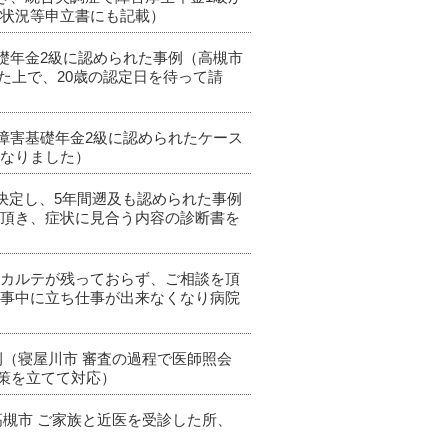
労状況等申立書にも記載）
基礎年金2級に認められた事例（高槻市
た上で、20歳の認定日を待って請
、障害基礎年金2級に認められたケース
となりました）
級が決定し、5年間遡及も認められた事例
て頂き、症状に見合う内容の診断書を
いてカルテが残っておらず、ご相談を頂
仕事中に立ち仕事が出来なくなり病院
例（寝屋川市 審査の過程で医師照会
策を立てて対応）
高槻市 ご家族と近医を受診した所、