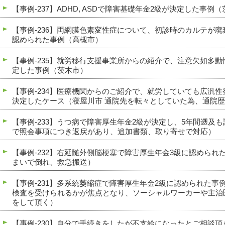
【事例-237】ADHD, ASDで障害基礎年金2級が決定した事例
【事例-236】両網膜色素変性症について、初診時のカルテが
認められた事例（高槻市）
【事例-235】就労移行支援事業所からの紹介で、注意欠如多
定した事例（茨木市）
【事例-234】医療機関からのご紹介で、就労していても広汎
決定したケース（寝屋川市 通院先を転々としていた為、通院
【事例-233】うつ病で障害厚生年金2級が決定し、5年間遡及
で照会事項につき返戻があり、追加書類、取り寄せで対応）
【事例-232】右延髄外側脳梗塞で障害厚生年金3級に認められ
まいで倒れ、救急搬送）
【事例-231】多系統萎縮症で障害厚生年金2級に認められた事
検査を受けられるかが焦点となり、ソーシャルワーカーや主治
をして頂く）
【事例-230】自分で手続きをしたが不支給になったとご相談