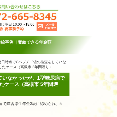
受給事例
受給できる年金額
認定日時点でCペプチド値の検査をしていな
したケース（高槻市 5年間遡り）
ていなかったが、1型糖尿病で
たケース（高槻市 5年間遡
病で障害厚生年金3級に認められ、5