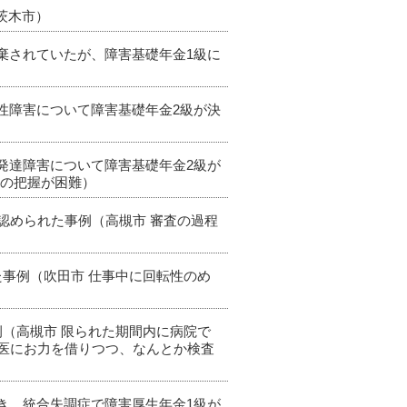
（茨木市）
廃棄されていたが、障害基礎年金1級に
動性障害について障害基礎年金2級が決
性発達障害について障害基礎年金2級が
歴の把握が困難）
も認められた事例（高槻市 審査の過程
た事例（吹田市 仕事中に回転性のめ
例（高槻市 限られた期間内に病院で
医にお力を借りつつ、なんとか検査
頂き、統合失調症で障害厚生年金1級が