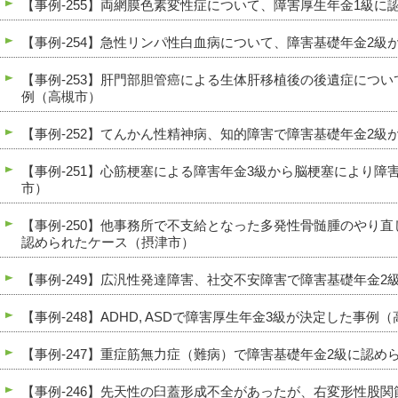
【事例-255】両網膜色素変性症について、障害厚生年金1級に
【事例-254】急性リンパ性白血病について、障害基礎年金2
【事例-253】肝門部胆管癌による生体肝移植後の後遺症につ
例（高槻市）
【事例-252】てんかん性精神病、知的障害で障害基礎年金2級
【事例-251】心筋梗塞による障害年金3級から脳梗塞により障
市）
【事例-250】他事務所で不支給となった多発性骨髄腫のやり
認められたケース（摂津市）
【事例-249】広汎性発達障害、社交不安障害で障害基礎年金
【事例-248】ADHD, ASDで障害厚生年金3級が決定した事例
【事例-247】重症筋無力症（難病）で障害基礎年金2級に認め
【事例-246】先天性の臼蓋形成不全があったが、右変形性股