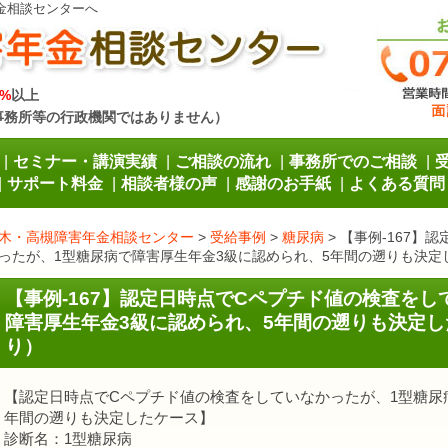
金相談センターへ
%
以上
事務所等の行政機関ではありません）
セミナー・講演実績
ご相談の流れ
事務所でのご相談
サポート料金
相談者様の声
感謝のお手紙
よくある質問
木・高槻障害年金相談センター
>
受給事例
>
糖尿病
>
【事例-167】
ったが、1型糖尿病で障害厚生年金3級に認められ、5年間の遡りも決定
【事例-167】認定日時点でCペプチド値の検査をし
障害厚生年金3級に認められ、5年間の遡りも決定し
り）
【認定日時点でCペプチド値の検査をしていなかったが、1型糖尿
年間の遡りも決定したケース】
診断名：1型糖尿病