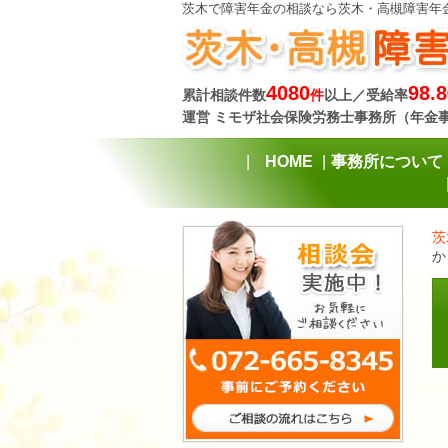
茨木で障害年金の相談なら茨木・高槻障害年
4080
98.8
累計相談件数
件
以上／受給率
運営 ミモザ社会保険労務士事務所（年金
HOME
事務所について
茨
か