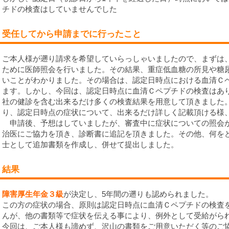
チドの検査はしていませんでした
受任してから申請までに行ったこと
ご本人様が遡り請求を希望していらっしゃいましたので、まずは
ために医師照会を行いました。その結果、重症低血糖の所見や糖
いことがわかりました。その場合は、認定日時点における血清Ｃ
ます。しかし、今回は、認定日時点に血清Ｃペプチドの検査はあ
社の健診を含む出来るだけ多くの検査結果を用意して頂きました
り、認定日時点の症状について、出来るだけ詳しく記載頂ける様
申請後、予想はしていましたが、審査中に症状についての照会
治医にご協力を頂き、診断書に追記を頂きました。その他、何を
士として追加書類を作成し、併せて提出しました。
結果
障害厚生年金３級
が決定し、5年間の遡りも認められました。
この方の症状の場合、原則は認定日時点に血清Ｃペプチドの検査
んが、他の書類等で症状を伝える事により、例外として受給がら
今回は、ご本人様も諦めず、沢山の書類をご用意いただく等のご