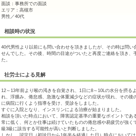
面談：事務所での面談
エリア：高槻市
男性／40代
相談時の状況
40代男性より以前にも問い合わせを頂きましたが、その時は問い
せんでした。その後、時間の目途がついたと再度ご連絡を頂き、
た。
社労士による見解
12～13年前より喉の渇きを自覚され、1日に8～10Lの水分を摂
れ、浮腫み、倦怠感、急激な体重減少などの症状が現れ、その後
に病院に行くよう指導を受け、受診をしました。
すぐに入院となり、インスリンによる治療が始まりました。
相談を頂いた時点において、障害認定基準の重要なポイントである
常に低く、何とか仕事は続けていたものの倦怠感や易疲労が強く
級3級に該当する可能性が高いと判断しました。
しかし、認定日（初診日から1年半を経過した日）時点において