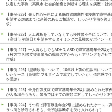
決定した事例（高槻市 社会的治癒と判断する理由を病歴・就
【事例-229】先天性心疾患による脳血管閉塞性脳梗塞で障害
申請する20歳までに余裕のあるご相談で、しっかり準備を終え
求）
【事例-228】人工透析をしていなくても慢性腎不全について
（高槻市 初診日と申請をするタイミングの見極めがポイント
【事例-227】一人暮らしでもADHD, ASDで障害基礎年金2
（枚方市 相談支援事業所の職員の方からもヒアリングをさせ
作成）
【事例-226】Ⅰ型糖尿病について、10年以上前の初診日につ
いたケース（高槻市 フルタイムで就労していたが、倦怠感で
を受診）
【事例-225】全身性強皮症で障害基礎年金2級に認められた事
が入る場合もあり、幣所では全ての書類に対してしっかりと対
【事例-224】うつ病で障害厚生年金2級に認められたケース（
うつ病と診断されるも、最初は診断名を受け入れられず）