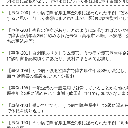
須項目に記載がなく、その項目について客観的に示す書類を加
【事例-206】うつ病で障害厚生年金3級に認められた事例（茨
すると思い、詳しく書類にまとめた上で、医師に参考資料とし
【事例-203】複数の傷病があり、どのように請求すればよい
で障害基礎年金2級に認められた事例（高槻市 不眠、不安感、
ちの落込み等）
【事例-201】自閉症スペクトラム障害、うつ病で障害厚生年金
に診断書を記載頂くにあたり、資料にまとめてお渡し）
【事例-199】うつ病・強迫性障害で障害厚生年金2級が決定し
面市 診断書の傷病名について相談）
【事例-198】一般企業の一般雇用で就労していることから他
厚生年金2級に認められた事例（吹田市 自分では気づかない事
【事例-193】働いていても、うつ病で障害厚生年金2級に認め
で休職を繰り返し）
【事例-190】うつ病で障害厚生年金2級に認められた事例（高