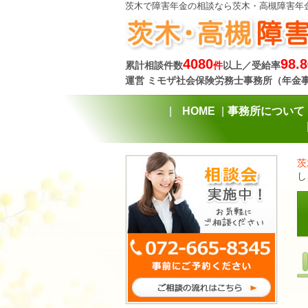
茨木で障害年金の相談なら茨木・高槻障害年
4080
98.8
累計相談件数
件
以上／受給率
運営 ミモザ社会保険労務士事務所（年金
HOME
事務所について
茨
し