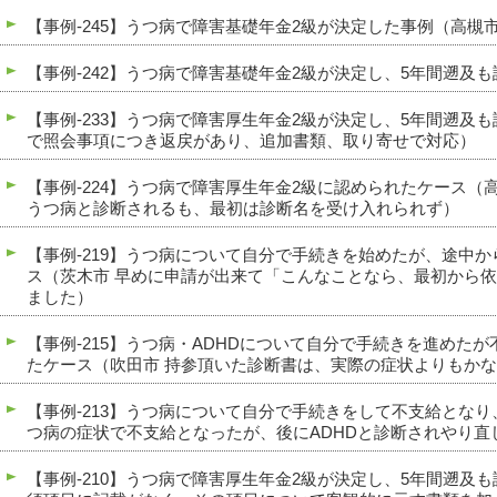
【事例-245】うつ病で障害基礎年金2級が決定した事例（高槻
【事例-242】うつ病で障害基礎年金2級が決定し、5年間遡及
【事例-233】うつ病で障害厚生年金2級が決定し、5年間遡及
で照会事項につき返戻があり、追加書類、取り寄せで対応）
【事例-224】うつ病で障害厚生年金2級に認められたケース（
うつ病と診断されるも、最初は診断名を受け入れられず）
【事例-219】うつ病について自分で手続きを始めたが、途中
ス（茨木市 早めに申請が出来て「こんなことなら、最初から
ました）
【事例-215】うつ病・ADHDについて自分で手続きを進めた
たケース（吹田市 持参頂いた診断書は、実際の症状よりもか
【事例-213】うつ病について自分で手続きをして不支給となり
つ病の症状で不支給となったが、後にADHDと診断されやり直
【事例-210】うつ病で障害厚生年金2級が決定し、5年間遡及