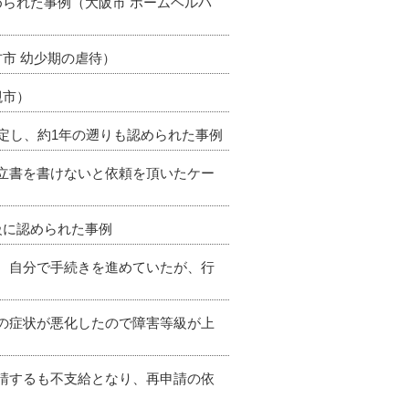
められた事例（大阪市 ホームヘルパ
方市 幼少期の虐待）
槻市）
決定し、約1年の遡りも認められた事例
申立書を書けないと依頼を頂いたケー
級に認められた事例
て、自分で手続きを進めていたが、行
病の症状が悪化したので障害等級が上
申請するも不支給となり、再申請の依