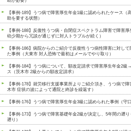
助が必要）
【事例-189】うつ病で障害厚生年金1級に認められたケース（
助を要する状態）
【事例-188】反復性うつ病・自閉症スペクトラム障害で障害
幼少期から冗談が通じずに対人トラブルが続く）
【事例-186】病院からのご紹介で反復性うつ病性障害に対し
た事例（大東市 対人恐怖で最初はメールでやり取り）
【事例-184】うつ病について、額改定請求で障害厚生年金2級
ス（茨木市 2級からの額改定請求）
【事例-178】就労移行支援事業所よりご紹介頂き、うつ病で
木市 症状の波によって通院と終診を繰返す）
【事例-176】うつ病で障害厚生年金3級に認められた事例（守
【事例-173】うつ病で障害基礎年金2級が決定し、5年間の遡
遡り）