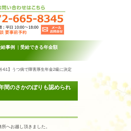
受給事例
受給できる年金額
例-61】うつ病で障害厚生年金2級に決定
５年間のさかのぼりも認められ
務所へお越し頂きました。