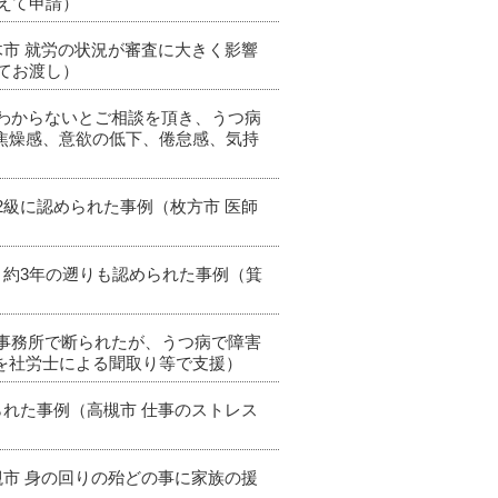
えて申請）
木市 就労の状況が審査に大きく影響
てお渡し）
かわからないとご相談を頂き、うつ病
焦燥感、意欲の低下、倦怠感、気持
2級に認められた事例（枚方市 医師
、約3年の遡りも認められた事例（箕
の事務所で断られたが、うつ病で障害
を社労士による聞取り等で支援）
られた事例（高槻市 仕事のストレス
槻市 身の回りの殆どの事に家族の援