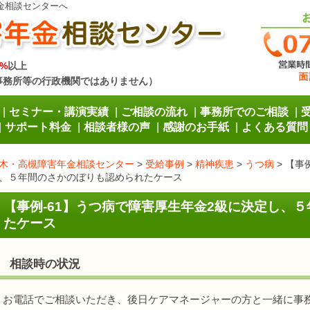
金相談センターへ
%
以上
事務所等の行政機関ではありません）
セミナー・講演実績
ご相談の流れ
事務所でのご相談
サポート料金
相談者様の声
感謝のお手紙
よくある質問
木・高槻障害年金相談センター
>
受給事例
>
精神疾患
>
うつ病
>
【事
、５年間のさかのぼりも認められたケース
【事例-61】うつ病で障害厚生年金2級に決定し、
たケース
相談時の状況
お電話でご相談いただき、後日ケアマネージャーの方と一緒に事