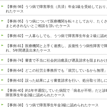
【事例-98】うつ病で障害厚生（共済）年金1級を受給してお
れたケース
【事例-95】うつ病について医療機関を転々としており、たく
まとめきれないとご相談を頂いたケース
【事例-82】一人暮らしでも、うつ病で障害厚生年金２級に認
【事例-81】医療機関と上手く連携し、反復性うつ病性障害で
れ、5年間遡及出来たケース
【事例-74】審査で不当に社会的治癒及び遡及請求を阻まれか
【事例-64】どこの社労士事務所でも「就労しているから無理
【事例-63】誤った結果により審査請求を行い、処分取り消し
【事例-40】約1年半通院していた病院で「病名が不明」だと
障害厚生年金2級に認められたケース
【事例-38】うつ病で障害厚生年金3級に認められたケース