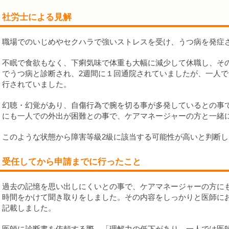
社労士による見解
職場でのいじめやセクハラで強いストレスを受け、うつ病を発症
不眠で食欲もなく、下痢気味で体重も大幅に減少して休職し、そ
でうつ病と診断され、2週間に１回通院されていましたが、一人
行されていました。
幻聴・幻覚があり、自傷行為で腕を切る事が多発しているとの事
にも一人での外出が困難との事で、ケアマネージャーの方と一緒
このような状態から障害等級2級に該当する可能性が高いと判断し
受任してから申請までに行ったこと
過去の記憶を思い出しにくいとの事で、ケアマネージャーの方に
時間をかけて聞き取りをしました。その内容をしっかりと医師に
記載しました。
医師に診断書を依頼する際、「理解力の低下があり、一人では医