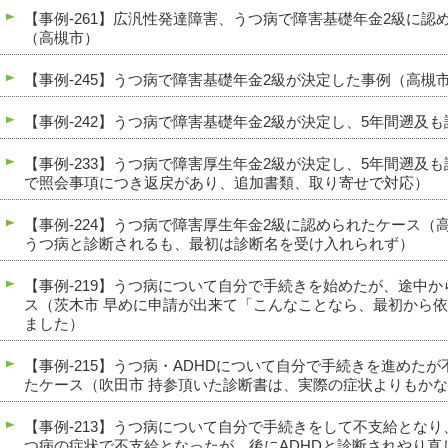
【事例-261】広汎性発達障害、うつ病で障害基礎年金2級に
（高槻市）
【事例-245】うつ病で障害基礎年金2級が決定した事例（高槻
【事例-242】うつ病で障害基礎年金2級が決定し、5年間遡及
【事例-233】うつ病で障害厚生年金2級が決定し、5年間遡及
で照会事項につき返戻があり、追加書類、取り寄せで対応）
【事例-224】うつ病で障害厚生年金2級に認められたケース（
うつ病と診断されるも、最初は診断名を受け入れられず）
【事例-219】うつ病について自分で手続きを始めたが、途中
ス（茨木市 早めに申請が出来て「こんなことなら、最初から
ました）
【事例-215】うつ病・ADHDについて自分で手続きを進めた
たケース（吹田市 持参頂いた診断書は、実際の症状よりもか
【事例-213】うつ病について自分で手続きをして不支給となり
つ病の症状で不支給となったが、後にADHDと診断されやり直