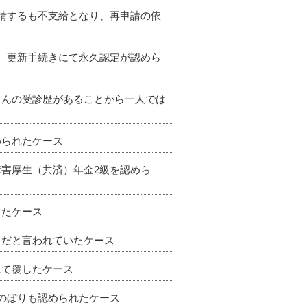
申請するも不支給となり、再申請の依
り、更新手続きにて永久認定が認めら
さんの受診歴があることから一人では
められたケース
障害厚生（共済）年金2級を認めら
けたケース
」だと言われていたケース
にて覆したケース
かのぼりも認められたケース