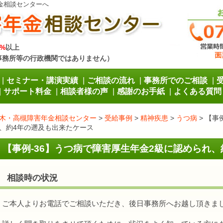
金相談センターへ
%
以上
事務所等の行政機関ではありません）
セミナー・講演実績
ご相談の流れ
事務所でのご相談
サポート料金
相談者様の声
感謝のお手紙
よくある質問
木・高槻障害年金相談センター
>
受給事例
>
精神疾患
>
うつ病
>
【事
、約4年の遡及も出来たケース
【事例-36】うつ病で障害厚生年金2級に認められ
相談時の状況
ご本人よりお電話でご相談いただき、後日事務所へお越し頂きま