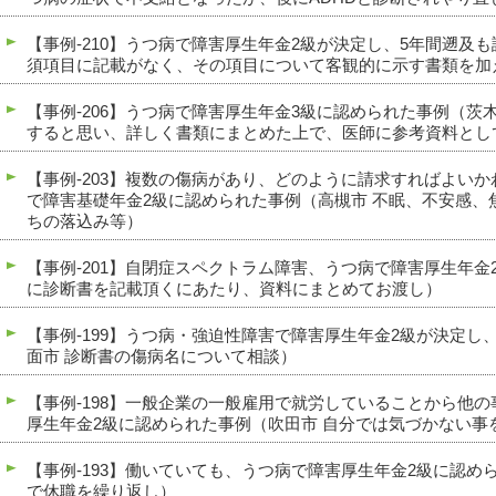
【事例-210】うつ病で障害厚生年金2級が決定し、5年間遡及
須項目に記載がなく、その項目について客観的に示す書類を加
【事例-206】うつ病で障害厚生年金3級に認められた事例（茨
すると思い、詳しく書類にまとめた上で、医師に参考資料とし
【事例-203】複数の傷病があり、どのように請求すればよい
で障害基礎年金2級に認められた事例（高槻市 不眠、不安感、
ちの落込み等）
【事例-201】自閉症スペクトラム障害、うつ病で障害厚生年金
に診断書を記載頂くにあたり、資料にまとめてお渡し）
【事例-199】うつ病・強迫性障害で障害厚生年金2級が決定し
面市 診断書の傷病名について相談）
【事例-198】一般企業の一般雇用で就労していることから他
厚生年金2級に認められた事例（吹田市 自分では気づかない事
【事例-193】働いていても、うつ病で障害厚生年金2級に認め
で休職を繰り返し）