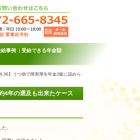
受給事例
受給できる年金額
例-36】うつ病で障害厚生年金2級に認めら
、約4年の遡及も出来たケース
した。