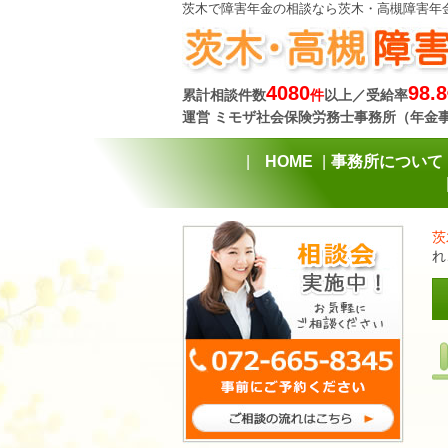
茨木で障害年金の相談なら茨木・高槻障害年
4080
98.8
累計相談件数
件
以上／受給率
運営 ミモザ社会保険労務士事務所（年金
HOME
事務所について
茨
れ