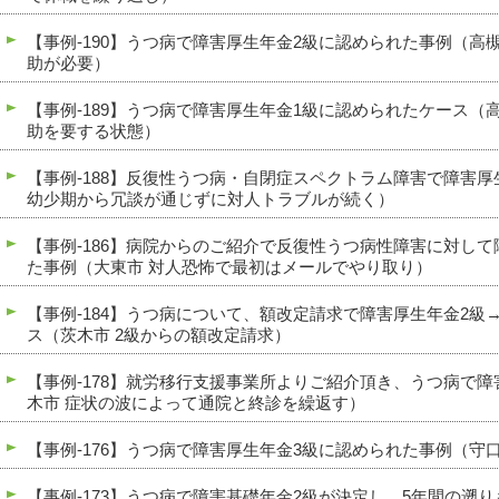
【事例-190】うつ病で障害厚生年金2級に認められた事例（高
助が必要）
【事例-189】うつ病で障害厚生年金1級に認められたケース（
助を要する状態）
【事例-188】反復性うつ病・自閉症スペクトラム障害で障害
幼少期から冗談が通じずに対人トラブルが続く）
【事例-186】病院からのご紹介で反復性うつ病性障害に対し
た事例（大東市 対人恐怖で最初はメールでやり取り）
【事例-184】うつ病について、額改定請求で障害厚生年金2級
ス（茨木市 2級からの額改定請求）
【事例-178】就労移行支援事業所よりご紹介頂き、うつ病で
木市 症状の波によって通院と終診を繰返す）
【事例-176】うつ病で障害厚生年金3級に認められた事例（守
【事例-173】うつ病で障害基礎年金2級が決定し、5年間の遡