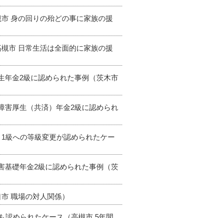
槻市 身の回りの殆どの事に家族の援
高槻市 日常生活は全面的に家族の援
厚生年金2級に認められた事例（茨木市
て障害厚生（共済）年金2級に認められ
→1級への等級変更が認められたケー
障害基礎年金2級に認められた事例（茨
口市 職場の対人関係）
りも認められたケース（高槻市 5年間