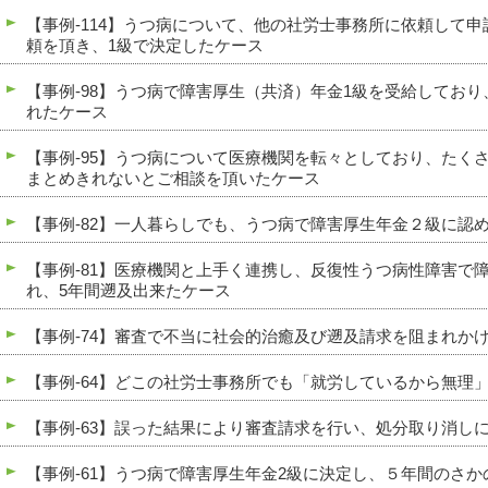
【事例-114】うつ病について、他の社労士事務所に依頼して
頼を頂き、1級で決定したケース
【事例-98】うつ病で障害厚生（共済）年金1級を受給してお
れたケース
【事例-95】うつ病について医療機関を転々としており、たく
まとめきれないとご相談を頂いたケース
【事例-82】一人暮らしでも、うつ病で障害厚生年金２級に認
【事例-81】医療機関と上手く連携し、反復性うつ病性障害で
れ、5年間遡及出来たケース
【事例-74】審査で不当に社会的治癒及び遡及請求を阻まれか
【事例-64】どこの社労士事務所でも「就労しているから無理
【事例-63】誤った結果により審査請求を行い、処分取り消し
【事例-61】うつ病で障害厚生年金2級に決定し、５年間のさ