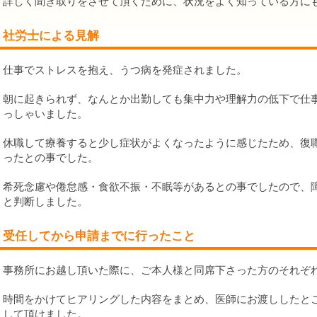
詳しく聞き取りをさせて頂くために、状況をよく知っている方に
社労士による見解
仕事でストレスを抱え、うつ病を発症されました。
朝に起きられず、なんとか出勤しても集中力や理解力の低下で仕
っしゃいました。
休職して療養すると少し症状がよくなったように感じたため、復
ったとの事でした。
希死念慮や倦怠感・食欲不振・不眠等があるとの事でしたので、
と判断しました。
受任してから申請までに行ったこと
事務所にお越し頂いた際に、ご本人様と同席下さった方のそれぞ
時間をかけてヒアリングした内容をまとめ、医師にお渡ししたと
して頂けました。