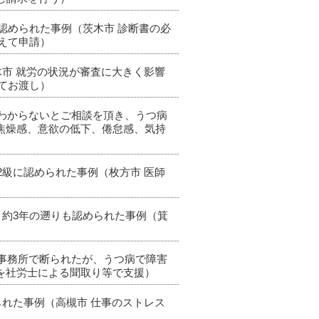
も認められた事例（茨木市 診断書の必
えて申請）
木市 就労の状況が審査に大きく影響
てお渡し）
かわからないとご相談を頂き、うつ病
焦燥感、意欲の低下、倦怠感、気持
2級に認められた事例（枚方市 医師
、約3年の遡りも認められた事例（箕
の事務所で断られたが、うつ病で障害
を社労士による聞取り等で支援）
られた事例（高槻市 仕事のストレス