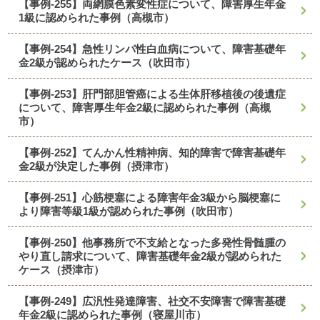
【事例-255】両網膜色素変性症について、障害厚生年金
1級に認められた事例（高槻市）
【事例-254】急性リンパ性白血病について、障害基礎年
金2級が認められたケース（吹田市）
【事例-253】肝門部胆管癌による生体肝移植後の後遺症
について、障害厚生年金2級に認められた事例（高槻
市）
【事例-252】てんかん性精神病、知的障害で障害基礎年
金2級が決定した事例（摂津市）
【事例-251】心筋梗塞による障害年金3級から脳梗塞に
より障害等級1級が認められた事例（吹田市）
【事例-250】他事務所で不支給となった多発性骨髄腫の
やり直し請求について、障害基礎年金2級が認められた
ケース（摂津市）
【事例-249】広汎性発達障害、社交不安障害で障害基礎
年金2級に認められた事例（寝屋川市）