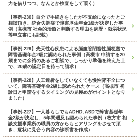
力を借りつつ、なんとか検査をして頂く）
【事例-230】自分で手続きをしたが不支給になったとご
相談頂き、統合失調症で障害厚生年金1級が決定した事
例（高槻市 社会的治癒と判断する理由を病歴・就労状況
等申立書にも記載）
【事例-229】先天性心疾患による脳血管閉塞性脳梗塞で
障害基礎年金2級に認められた事例（高槻市 申請する20
歳までに余裕のあるご相談で、しっかり準備を終えた上
で、20歳の認定日を待って請求）
【事例-228】人工透析をしていなくても慢性腎不全につ
いて、障害基礎年金2級に認められたケース（高槻市 初
診日と申請をするタイミングの見極めがポイントとなり
ました）
【事例-227】一人暮らしでもADHD, ASDで障害基礎年
金2級が決定し、5年間遡及も認められた事例（枚方市 相
談支援事業所の職員の方からもヒアリングをさせて頂
き、症状に見合う内容の診断書を作成）