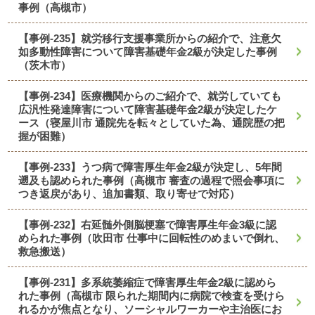
事例（高槻市）
【事例-235】就労移行支援事業所からの紹介で、注意欠
如多動性障害について障害基礎年金2級が決定した事例
（茨木市）
【事例-234】医療機関からのご紹介で、就労していても
広汎性発達障害について障害基礎年金2級が決定したケ
ース（寝屋川市 通院先を転々としていた為、通院歴の把
握が困難）
【事例-233】うつ病で障害厚生年金2級が決定し、5年間
遡及も認められた事例（高槻市 審査の過程で照会事項に
つき返戻があり、追加書類、取り寄せで対応）
【事例-232】右延髄外側脳梗塞で障害厚生年金3級に認
められた事例（吹田市 仕事中に回転性のめまいで倒れ、
救急搬送）
【事例-231】多系統萎縮症で障害厚生年金2級に認めら
れた事例（高槻市 限られた期間内に病院で検査を受けら
れるかが焦点となり、ソーシャルワーカーや主治医にお