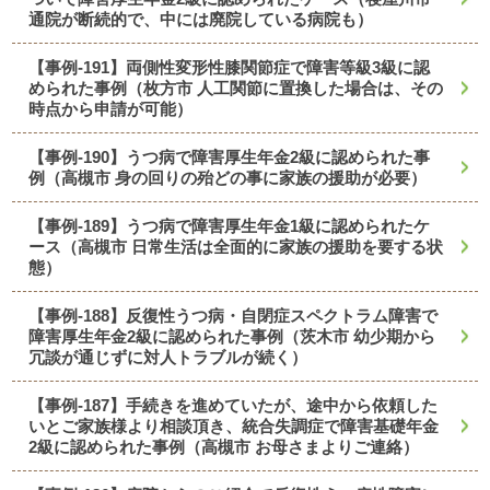
通院が断続的で、中には廃院している病院も）
【事例-191】両側性変形性膝関節症で障害等級3級に認
められた事例（枚方市 人工関節に置換した場合は、その
時点から申請が可能）
【事例-190】うつ病で障害厚生年金2級に認められた事
例（高槻市 身の回りの殆どの事に家族の援助が必要）
【事例-189】うつ病で障害厚生年金1級に認められたケ
ース（高槻市 日常生活は全面的に家族の援助を要する状
態）
【事例-188】反復性うつ病・自閉症スペクトラム障害で
障害厚生年金2級に認められた事例（茨木市 幼少期から
冗談が通じずに対人トラブルが続く）
【事例-187】手続きを進めていたが、途中から依頼した
いとご家族様より相談頂き、統合失調症で障害基礎年金
2級に認められた事例（高槻市 お母さまよりご連絡）