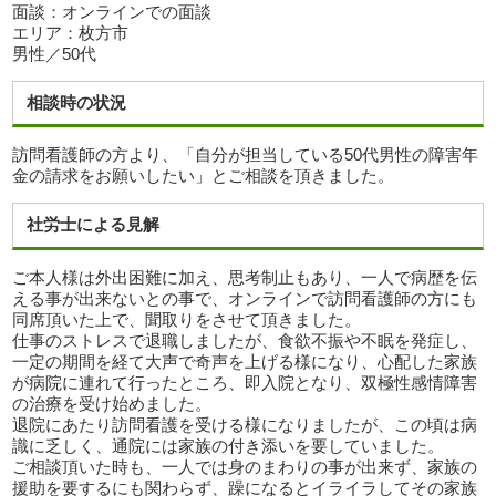
面談：オンラインでの面談
エリア：枚方市
男性／50代
相談時の状況
訪問看護師の方より、「自分が担当している50代男性の障害年
金の請求をお願いしたい」とご相談を頂きました。
社労士による見解
ご本人様は外出困難に加え、思考制止もあり、一人で病歴を伝
える事が出来ないとの事で、オンラインで訪問看護師の方にも
同席頂いた上で、聞取りをさせて頂きました。
仕事のストレスで退職しましたが、食欲不振や不眠を発症し、
一定の期間を経て大声で奇声を上げる様になり、心配した家族
が病院に連れて行ったところ、即入院となり、双極性感情障害
の治療を受け始めました。
退院にあたり訪問看護を受ける様になりましたが、この頃は病
識に乏しく、通院には家族の付き添いを要していました。
ご相談頂いた時も、一人では身のまわりの事が出来ず、家族の
援助を要するにも関わらず、躁になるとイライラしてその家族