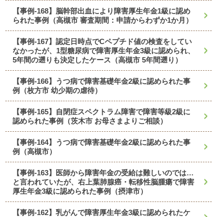
【事例-168】脳幹部出血により障害厚生年金1級に認め
られた事例（高槻市 審査期間：申請からわずか1か月）
【事例-167】認定日時点でCペプチド値の検査をしてい
なかったが、1型糖尿病で障害厚生年金3級に認められ、
5年間の遡りも決定したケース（高槻市 5年間遡り）
【事例-166】うつ病で障害基礎年金2級に認められた事
例（枚方市 幼少期の虐待）
【事例-165】自閉症スペクトラム障害で障害等級2級に
認められた事例（茨木市 お母さまよりご相談）
【事例-164】うつ病で障害基礎年金2級に認められた事
例（高槻市）
【事例-163】医師から障害年金の受給は難しいのでは…
と言われていたが、右上葉肺腺癌・転移性脳腫瘍で障害
厚生年金3級に認められた事例（摂津市）
【事例-162】乳がんで障害厚生年金3級に認められたケ