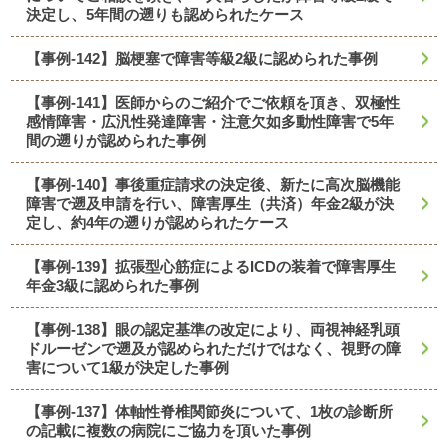
決定し、5年間の遡りも認められたケース
【事例-142】脳梗塞で障害等級2級に認められた事例
【事例-141】医師からのご紹介でご依頼を頂き、双極性
感情障害・広汎性発達障害・注意欠如多動性障害で5年
間の遡りが認められた事例
【事例-140】事後重症請求の決定後、新たに高次脳機能
障害で遡及申請を行い、障害厚生（共済）年金2級が決
定し、約4年の遡りが認められたケース
【事例-139】拡張型心筋症によるICDの装着で障害厚生
年金3級に認められた事例
【事例-138】眼の認定基準の改定により、両視神経乳頭
ドルーゼンで遡及が認められただけではなく、視野の障
害について1級が決定した事例
【事例-137】体軸性脊椎関節炎について、1枚の診断所
の記載に複数の病院にご協力を頂いた事例