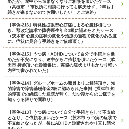
めたが、途中から進まなくなりご相談を頂いたケース
（高槻市 「市役所に相談に行っても解決せず、2年も手
続きが進まないのでお願いしたい」とご連絡）
【事例-216】特発性拡張型心筋症による心臓移植につ
き、額改定請求で障害厚生年金1級に認められたケース
（茨木市 心臓の症状の変化や治療の過程で変化のある度
に、症状に見合う手続きをご依頼頂く）
【事例-215】うつ病・ADHDについて自分で手続きを進
めたが不安になり、途中からご依頼を頂いたケース（吹
田市 持参頂いた診断書は、実際の症状よりもかなり軽い
内容で書かれていた）
【事例-214】グループホームの職員よりご相談頂き、知
的障害で障害基礎年金2級に認められた事例（摂津市 知
的障害での継続した通院が無く、幼少期からのご様子を
知りうる限りで聞取り）
【事例-213】うつ病について自分で手続きをして不支給
となり、ご依頼を頂いたケース（茨木市 うつ病の症状で
不支給となったが、後にADHDと診断されやり直し請求
を行う）