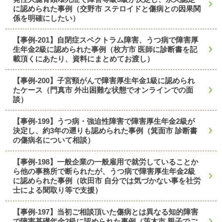
に認められた事例（交野市 ステロイドと傷病との因果関
係を明確にしたい）
【事例-201】自閉症スペクトラム障害、うつ病で障害厚
生年金2級に認められた事例（枚方市 医師に診断書を記
載頂くにあたり、資料にまとめてお渡し）
【事例-200】子宮頸がんで障害厚生年金1級に認められ
たケース（門真市 外出困難な状態でオンラインでの面
談）
【事例-199】うつ病・強迫性障害で障害厚生年金2級が
決定し、約3年の遡りも認められた事例（箕面市 診断書
の傷病名について相談）
【事例-198】一般企業の一般雇用で就労していることか
ら他の事務所で断られたが、うつ病で障害厚生年金2級
に認められた事例（吹田市 自分では気づかない事を社労
士による聞取り等で支援）
【事例-197】当初ご相談頂いた傷病とは異なる知的障害
で障害基礎年金2級に認められた事例（茨木市 親子でご