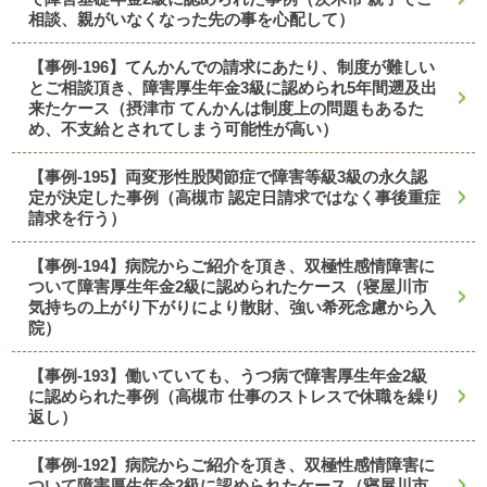
相談、親がいなくなった先の事を心配して）
【事例-196】てんかんでの請求にあたり、制度が難しい
とご相談頂き、障害厚生年金3級に認められ5年間遡及出
来たケース（摂津市 てんかんは制度上の問題もあるた
め、不支給とされてしまう可能性が高い）
【事例-195】両変形性股関節症で障害等級3級の永久認
定が決定した事例（高槻市 認定日請求ではなく事後重症
請求を行う）
【事例-194】病院からご紹介を頂き、双極性感情障害に
ついて障害厚生年金2級に認められたケース（寝屋川市
気持ちの上がり下がりにより散財、強い希死念慮から入
院）
【事例-193】働いていても、うつ病で障害厚生年金2級
に認められた事例（高槻市 仕事のストレスで休職を繰り
返し）
【事例-192】病院からご紹介を頂き、双極性感情障害に
ついて障害厚生年金2級に認められたケース（寝屋川市