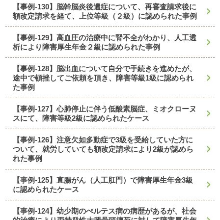
【事例-130】脳幹脳炎後遺症について、再審査請求後に
額改定請求を経て、上位等級（２級）に認められた事例
【事例-129】高血圧の治療中に腎不全がわかり、人工透
析により障害厚生年金２級に認められた事例
【事例-128】脳出血について自分で手続きを進めたが、
途中で頓挫してご依頼を頂き、障害等級1級に認められ
た事例
【事例-127】心肺停止に伴う低酸素脳症、ミオクローヌ
スにて、障害等級2級に認められたケース
【事例-126】注意欠如多動症で3級を受給していた方に
ついて、就労していても額改定請求により2級が認めら
れた事例
【事例-125】直腸がん（人工肛門）で障害厚生年金3級
に認められたケース
【事例-124】幼少期のぺルテス病の病歴があるが、社会