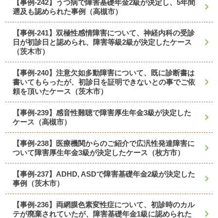
【事例-242】うつ病で障害基礎年金2級が決定し、5年間
遡及も認められた事例（高槻市）
【事例-241】双極性感情障害について、神経内科の受診
日が初診日と認められ、障害等級2級が決定したケース
（茨木市）
【事例-240】注意欠如多動障害について、既に診断書は
書いてもらったが、初診日を証明できないとの事でご依
頼を頂いたケース（茨木市）
【事例-239】感音性難聴で障害厚生年金3級が決定した
ケース（高槻市）
【事例-238】医療機関からのご紹介で広汎性発達障害に
ついて障害厚生年金3級が決定したケース（枚方市）
【事例-237】ADHD, ASDで障害基礎年金2級が決定した
事例（茨木市）
【事例-236】両網膜色素変性症について、初診時のカル
テが廃棄されていたが、障害基礎年金1級に認められた