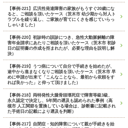
【事例-221】広汎性発達障害の家族がもうすぐ20歳にな
ると、ご相談を頂いたケース（茨木市 幼少期から対人ト
ラブルを繰り返し、ご家族が育てにくさを感じていらっ
しゃいました）
【事例-220】初診時の誤診につき、急性大動脈解離の障
害年金請求にあたりご相談を頂いたケース（茨木市 初診
日の証明書の作成を拒まれたが、必要な理由を説明し解
決）
【事例-219】うつ病について自分で手続きを始めたが、
途中から進まなくなりご相談を頂いたケース（茨木市 早
めに申請が出来て「こんなことなら、最初から依頼をす
れば良かった」と仰って頂けました）
【事例-218】両特発性大腿骨頭壊死症で障害等級3級、
永久認定で決定し、5年間の遡及も認められた事例（高
槻市 人工関節を置換している場合は、診断書に記載され
た手術日の記載により遡及を判断）
【事例-217】自閉症・知的障害について親が手続きを始