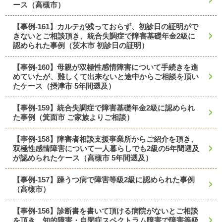
ース（高槻市）
【事例-161】カルテが残っておらず、初診日の証明がで
きないとご相談頂き、統合失調症で障害基礎年金2級に
認められた事例（茨木市 初診日の証明）
【事例-160】母親が双極性感情障害について手続きを進
めていたが、難しくて出来ないと途中からご相談を頂い
たケース（摂津市 5年間遡及）
【事例-159】統合失調症で障害基礎年金2級に認められ
た事例（箕面市 ご家族よりご相談）
【事例-158】障害者相談支援事業所からご紹介を頂き、
双極性感情障害について一人暮らしでも2級の5年間遡及
が認められたケース（高槻市 5年間遡及）
【事例-157】躁うつ病で障害等級2級に認められた事例
（高槻市）
【事例-156】診断書を書いて頂ける病院がないとご相談
を頂き、知的障害・自閉症スペクトラム障害で障害等級