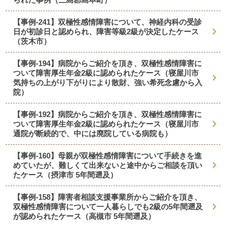
【事例-241】双極性感情障害について、神経内科の受診
日が初診日と認められ、障害等級2級が決定したケース
（茨木市）
【事例-194】病院からご紹介を頂き、双極性感情障害に
ついて障害厚生年金2級に認められたケース（寝屋川市
気持ちの上がり下がりにより散財、強い希死念慮から入
院）
【事例-192】病院からご紹介を頂き、双極性感情障害に
ついて障害厚生年金2級に認められたケース（寝屋川市
通院が断続的で、中には廃院している病院も）
【事例-160】母親が双極性感情障害について手続きを進
めていたが、難しくて出来ないと途中からご相談を頂い
たケース（摂津市 5年間遡及）
【事例-158】障害者相談支援事業所からご紹介を頂き、
双極性感情障害について一人暮らしでも2級の5年間遡及
が認められたケース（高槻市 5年間遡及）