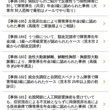
【事例-186】病院からのご紹介で反復性うつ病性障害に
対して障害厚生（共済）年金2級に認められた事例（大
東市 対人恐怖で最初はメールでやり取り）
【事例-185】左視床出血により障害厚生年金2級に認め
られた事例（高槻市 ご家族様よりご相談）
【事例-184】うつ病について、額改定請求で障害厚生年
金2級→1級への等級変更が認められたケース（茨木市 2
級からの額改定請求）
【事例-183】急性大動脈解離、解離性胸部・胸腹部大動
脈瘤により、障害厚生年金3級に認められた事例（高槻
市 約2年半遡及）
【事例-182】統合失調症と自閉症スペクトラム障害で障
害等級2級に認められたケース（茨木市 25年以上前の初
診日）
【事例-181】右股関節に人工関節置換術を受けていて
も、症状混在による不支給とならずに両側視床出血によ
る肢体麻痺で障害厚生年金2級に認められた事例（茨木