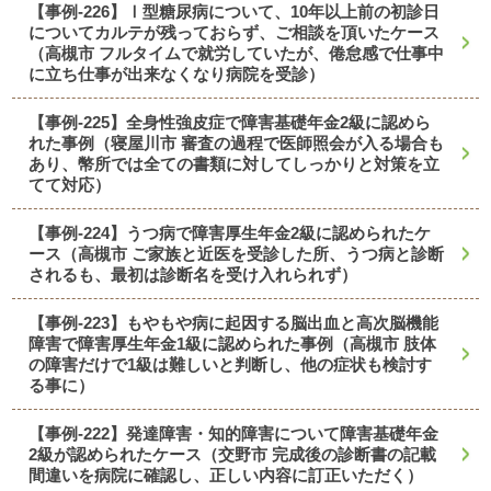
【事例-226】Ⅰ型糖尿病について、10年以上前の初診日
についてカルテが残っておらず、ご相談を頂いたケース
（高槻市 フルタイムで就労していたが、倦怠感で仕事中
に立ち仕事が出来なくなり病院を受診）
【事例-225】全身性強皮症で障害基礎年金2級に認めら
れた事例（寝屋川市 審査の過程で医師照会が入る場合も
あり、幣所では全ての書類に対してしっかりと対策を立
てて対応）
【事例-224】うつ病で障害厚生年金2級に認められたケ
ース（高槻市 ご家族と近医を受診した所、うつ病と診断
されるも、最初は診断名を受け入れられず）
【事例-223】もやもや病に起因する脳出血と高次脳機能
障害で障害厚生年金1級に認められた事例（高槻市 肢体
の障害だけで1級は難しいと判断し、他の症状も検討す
る事に）
【事例-222】発達障害・知的障害について障害基礎年金
2級が認められたケース（交野市 完成後の診断書の記載
間違いを病院に確認し、正しい内容に訂正いただく）