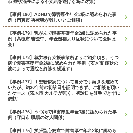
市 症状混在による不支給を避ける為に対策）
【事例-180】ADHDで障害厚生年金2級に認められた事
例（門真市 再就職が難しいとご相談）
【事例-179】乳がんで障害基礎年金2級に認められた事
例（高槻市 審査中、年金機構より症状について医師照
会）
【事例-178】就労移行支援事業所よりご紹介頂き、うつ
病で障害基礎年金2級に認められた事例（茨木市 症状の
波によって通院と終診を繰返す）
【事例-177】Ⅰ型糖尿病について自分で手続きを進めて
いたが、約20年前の初診日を証明できず、ご相談を頂い
たケース（茨木市 カルテが無く、初診日を証明できずに
依頼）
【事例-176】うつ病で障害厚生年金3級に認められた事
例（守口市 職場の対人関係）
【事例-175】拡張型心筋症で障害厚生年金2級に認めら