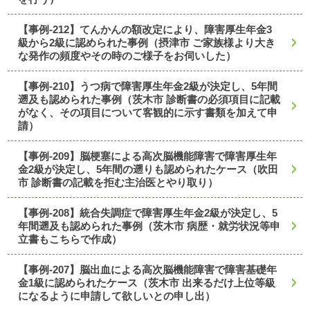
【事例-212】てんかんの額改定により、障害厚生年金3
級から2級に認められた事例（摂津市 ご家族様より大き
な発作の頻度やその時のご様子をお伺いした）
【事例-210】うつ病で障害厚生年金2級が決定し、5年間
遡及も認められた事例（茨木市 診断書の必須項目に記載
がなく、その項目について客観的に示す書類を加えて申
請）
【事例-209】脳梗塞による高次脳機能障害で障害厚生年
金2級が決定し、5年間の遡りも認められたケース（吹田
市 診断書の記載を拒む主治医とやり取り）
【事例-208】統合失調症で障害厚生年金2級が決定し、5
年間遡及も認められた事例（茨木市 病歴・就労状況等申
立書もこちらで作成）
【事例-207】脳出血による高次脳機能障害で障害基礎年
金1級に認められたケース（茨木市 出来るだけ上位等級
になるように申請して欲しいとの申し出）