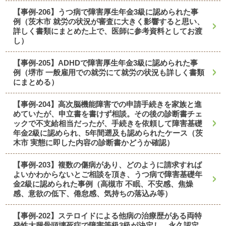
【事例-206】うつ病で障害厚生年金3級に認められた事
例（茨木市 就労の状況が審査に大きく影響すると思い、
詳しく書類にまとめた上で、医師に参考資料としてお渡
し）
【事例-205】ADHDで障害厚生年金3級に認められた事
例（堺市 一般雇用での就労にて就労の状況も詳しく書類
にまとめる）
【事例-204】高次脳機能障害での申請手続きを家族と進
めていたが、申立書を書けず相談。その後の診断書チェ
ックで不支給相当だったが、手続きを依頼して障害基礎
年金2級に認められ、5年間遡及も認められたケース（茨
木市 実態に即した内容の診断書かどうか確認）
【事例-203】複数の傷病があり、どのように請求すれば
よいかわからないとご相談を頂き、うつ病で障害基礎年
金2級に認められた事例（高槻市 不眠、不安感、焦燥
感、意欲の低下、倦怠感、気持ちの落込み等）
【事例-202】ステロイドによる他病の治療歴がある両特
発性大腿骨頭壊死症で障害等級3級が決定し、永久認定