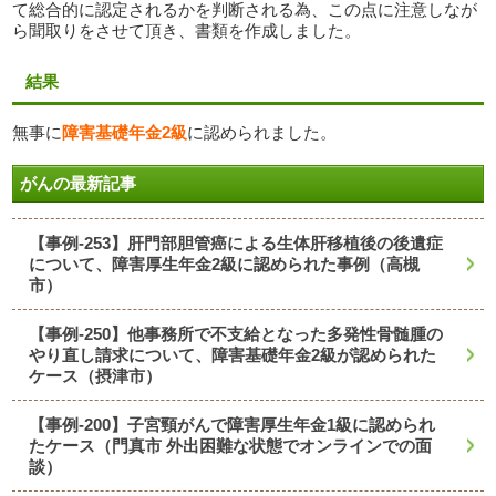
て総合的に認定されるかを判断される為、この点に注意しなが
ら聞取りをさせて頂き、書類を作成しました。
結果
無事に
障害基礎年金2級
に認められました。
がんの最新記事
【事例-253】肝門部胆管癌による生体肝移植後の後遺症
について、障害厚生年金2級に認められた事例（高槻
市）
【事例-250】他事務所で不支給となった多発性骨髄腫の
やり直し請求について、障害基礎年金2級が認められた
ケース（摂津市）
【事例-200】子宮頸がんで障害厚生年金1級に認められ
たケース（門真市 外出困難な状態でオンラインでの面
談）