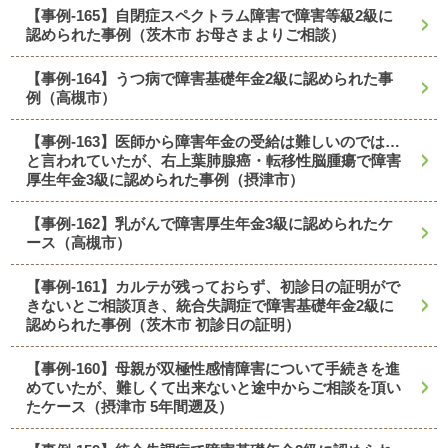
【事例-165】自閉症スペクトラム障害で障害等級2級に
認められた事例（茨木市 お母さまよりご相談）
【事例-164】うつ病で障害基礎年金2級に認められた事
例（高槻市）
【事例-163】医師から障害年金の受給は難しいのでは…
と言われていたが、右上葉肺腺癌・転移性脳腫瘍で障害
厚生年金3級に認められた事例（摂津市）
【事例-162】乳がんで障害厚生年金3級に認められたケ
ース（高槻市）
【事例-161】カルテが残っておらず、初診日の証明がで
きないとご相談頂き、統合失調症で障害基礎年金2級に
認められた事例（茨木市 初診日の証明）
【事例-160】母親が双極性感情障害について手続きを進
めていたが、難しくて出来ないと途中からご相談を頂い
たケース（摂津市 5年間遡及）