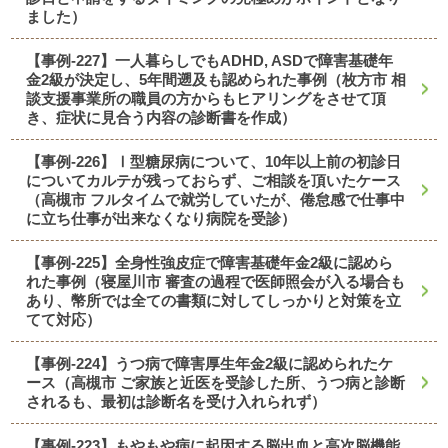
ました）
【事例-227】一人暮らしでもADHD, ASDで障害基礎年
金2級が決定し、5年間遡及も認められた事例（枚方市 相
談支援事業所の職員の方からもヒアリングをさせて頂
き、症状に見合う内容の診断書を作成）
【事例-226】Ⅰ型糖尿病について、10年以上前の初診日
についてカルテが残っておらず、ご相談を頂いたケース
（高槻市 フルタイムで就労していたが、倦怠感で仕事中
に立ち仕事が出来なくなり病院を受診）
【事例-225】全身性強皮症で障害基礎年金2級に認めら
れた事例（寝屋川市 審査の過程で医師照会が入る場合も
あり、幣所では全ての書類に対してしっかりと対策を立
てて対応）
【事例-224】うつ病で障害厚生年金2級に認められたケ
ース（高槻市 ご家族と近医を受診した所、うつ病と診断
されるも、最初は診断名を受け入れられず）
【事例-223】もやもや病に起因する脳出血と高次脳機能