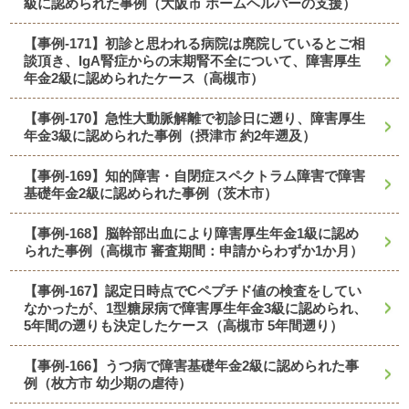
級に認められた事例（大阪市 ホームヘルパーの支援）
【事例-171】初診と思われる病院は廃院しているとご相
談頂き、IgA腎症からの末期腎不全について、障害厚生
年金2級に認められたケース（高槻市）
【事例-170】急性大動脈解離で初診日に遡り、障害厚生
年金3級に認められた事例（摂津市 約2年遡及）
【事例-169】知的障害・自閉症スペクトラム障害で障害
基礎年金2級に認められた事例（茨木市）
【事例-168】脳幹部出血により障害厚生年金1級に認め
られた事例（高槻市 審査期間：申請からわずか1か月）
【事例-167】認定日時点でCペプチド値の検査をしてい
なかったが、1型糖尿病で障害厚生年金3級に認められ、
5年間の遡りも決定したケース（高槻市 5年間遡り）
【事例-166】うつ病で障害基礎年金2級に認められた事
例（枚方市 幼少期の虐待）