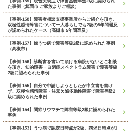
【事例-159】統合失調症で障害基礎年金2級に認められ
た事例（箕面市 ご家族よりご相談）
【事例-158】障害者相談支援事業所からご紹介を頂き、
双極性感情障害について一人暮らしでも2級の5年間遡及
が認められたケース（高槻市 5年間遡及）
【事例-157】躁うつ病で障害等級2級に認められた事例
（高槻市）
【事例-156】診断書を書いて頂ける病院がないとご相談
を頂き、知的障害・自閉症スペクトラム障害で障害等級
2級に認められた事例
【事例-155】自分で申請しようとしたが申立書を書け
ず、双極性感情障害・注意欠陥多動性障害で障害等級2
級に認められた事例
【事例-154】関節リウマチで障害等級2級に認められた
事例
【事例-153】うつ病で認定日時点が2級、請求日時点が1