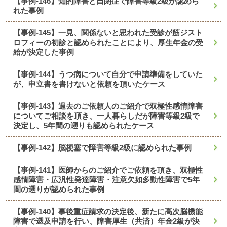
【事例-146】知的障害と自閉症で障害等級2級が認めら
れた事例
【事例-145】一見、関係ないと思われた受診が筋ジスト
ロフィーの初診と認められたことにより、厚生年金の受
給が決定した事例
【事例-144】うつ病について自分で申請準備をしていた
が、申立書を書けないと依頼を頂いたケース
【事例-143】過去のご依頼人のご紹介で双極性感情障害
についてご相談を頂き、一人暮らしだが障害等級2級で
決定し、5年間の遡りも認められたケース
【事例-142】脳梗塞で障害等級2級に認められた事例
【事例-141】医師からのご紹介でご依頼を頂き、双極性
感情障害・広汎性発達障害・注意欠如多動性障害で5年
間の遡りが認められた事例
【事例-140】事後重症請求の決定後、新たに高次脳機能
障害で遡及申請を行い、障害厚生（共済）年金2級が決