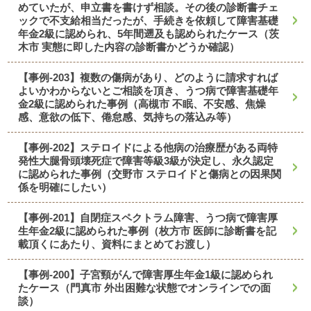
めていたが、申立書を書けず相談。その後の診断書チェ
ックで不支給相当だったが、手続きを依頼して障害基礎
年金2級に認められ、5年間遡及も認められたケース（茨
木市 実態に即した内容の診断書かどうか確認）
【事例-203】複数の傷病があり、どのように請求すれば
よいかわからないとご相談を頂き、うつ病で障害基礎年
金2級に認められた事例（高槻市 不眠、不安感、焦燥
感、意欲の低下、倦怠感、気持ちの落込み等）
【事例-202】ステロイドによる他病の治療歴がある両特
発性大腿骨頭壊死症で障害等級3級が決定し、永久認定
に認められた事例（交野市 ステロイドと傷病との因果関
係を明確にしたい）
【事例-201】自閉症スペクトラム障害、うつ病で障害厚
生年金2級に認められた事例（枚方市 医師に診断書を記
載頂くにあたり、資料にまとめてお渡し）
【事例-200】子宮頸がんで障害厚生年金1級に認められ
たケース（門真市 外出困難な状態でオンラインでの面
談）