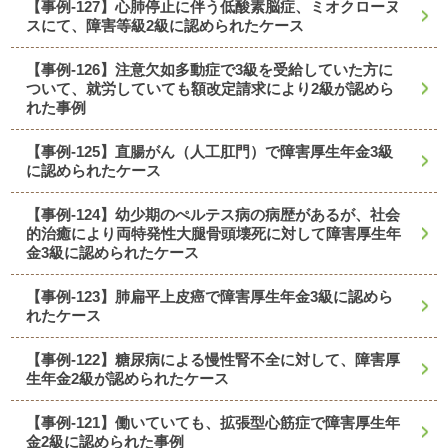
【事例-127】心肺停止に伴う低酸素脳症、ミオクローヌ
スにて、障害等級2級に認められたケース
【事例-126】注意欠如多動症で3級を受給していた方に
ついて、就労していても額改定請求により2級が認めら
れた事例
【事例-125】直腸がん（人工肛門）で障害厚生年金3級
に認められたケース
【事例-124】幼少期のぺルテス病の病歴があるが、社会
的治癒により両特発性大腿骨頭壊死に対して障害厚生年
金3級に認められたケース
【事例-123】肺扁平上皮癌で障害厚生年金3級に認めら
れたケース
【事例-122】糖尿病による慢性腎不全に対して、障害厚
生年金2級が認められたケース
【事例-121】働いていても、拡張型心筋症で障害厚生年
金2級に認められた事例