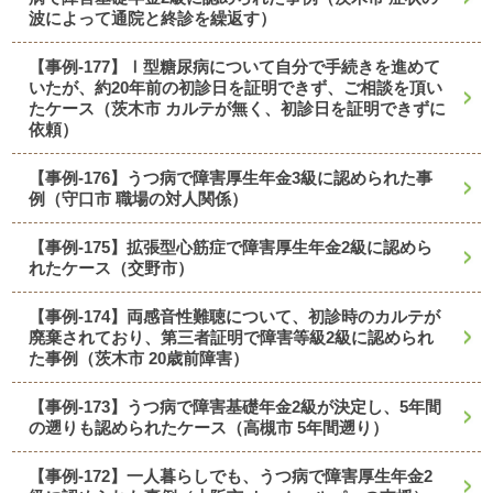
波によって通院と終診を繰返す）
【事例-177】Ⅰ型糖尿病について自分で手続きを進めて
いたが、約20年前の初診日を証明できず、ご相談を頂い
たケース（茨木市 カルテが無く、初診日を証明できずに
依頼）
【事例-176】うつ病で障害厚生年金3級に認められた事
例（守口市 職場の対人関係）
【事例-175】拡張型心筋症で障害厚生年金2級に認めら
れたケース（交野市）
【事例-174】両感音性難聴について、初診時のカルテが
廃棄されており、第三者証明で障害等級2級に認められ
た事例（茨木市 20歳前障害）
【事例-173】うつ病で障害基礎年金2級が決定し、5年間
の遡りも認められたケース（高槻市 5年間遡り）
【事例-172】一人暮らしでも、うつ病で障害厚生年金2