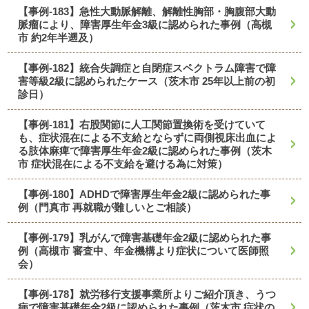
【事例-183】急性大動脈解離、解離性胸部・胸腹部大動
脈瘤により、障害厚生年金3級に認められた事例（高槻
市 約2年半遡及）
【事例-182】統合失調症と自閉症スペクトラム障害で障
害等級2級に認められたケース（茨木市 25年以上前の初
診日）
【事例-181】右股関節に人工関節置換術を受けていて
も、症状混在による不支給とならずに両側視床出血によ
る肢体麻痺で障害厚生年金2級に認められた事例（茨木
市 症状混在による不支給を避ける為に対策）
【事例-180】ADHDで障害厚生年金2級に認められた事
例（門真市 再就職が難しいとご相談）
【事例-179】乳がんで障害基礎年金2級に認められた事
例（高槻市 審査中、年金機構より症状について医師照
会）
【事例-178】就労移行支援事業所よりご紹介頂き、うつ
病で障害基礎年金2級に認められた事例（茨木市 症状の