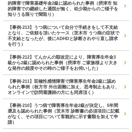
的障害で障害基礎年金2級に認められた事例（摂津市 知
的障害での継続した通院が無く、幼少期からのご様子を
知りうる限りで聞取り）
【事例-213】うつ病について自分で手続きをして不支給
となり、ご依頼を頂いたケース（茨木市 うつ病の症状で
不支給となったが、後にADHDと診断されやり直し請求
を行う）
【事例-212】てんかんの額改定により、障害厚生年金3
級から2級に認められた事例（摂津市 ご家族様より大き
な発作の頻度やその時のご様子をお伺いした）
【事例-211】双極性感情障害で障害厚生年金2級に認め
られた事例（枚方市 外出困難に加え、思考制止もあり、
オンラインで訪問看護師の方にも同席頂く）
【事例-210】うつ病で障害厚生年金2級が決定し、5年間
遡及も認められた事例（茨木市 診断書の必須項目に記載
がなく、その項目について客観的に示す書類を加えて申
請）