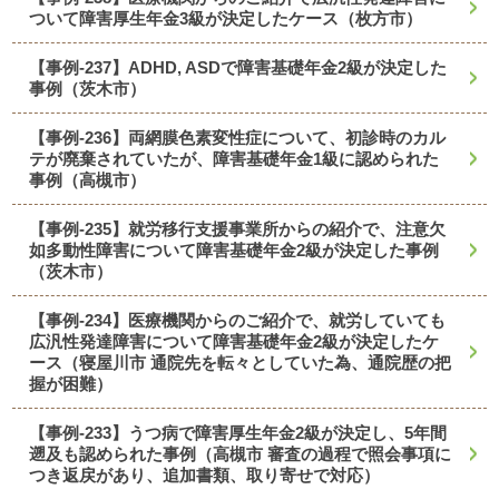
ついて障害厚生年金3級が決定したケース（枚方市）
【事例-237】ADHD, ASDで障害基礎年金2級が決定した
事例（茨木市）
【事例-236】両網膜色素変性症について、初診時のカル
テが廃棄されていたが、障害基礎年金1級に認められた
事例（高槻市）
【事例-235】就労移行支援事業所からの紹介で、注意欠
如多動性障害について障害基礎年金2級が決定した事例
（茨木市）
【事例-234】医療機関からのご紹介で、就労していても
広汎性発達障害について障害基礎年金2級が決定したケ
ース（寝屋川市 通院先を転々としていた為、通院歴の把
握が困難）
【事例-233】うつ病で障害厚生年金2級が決定し、5年間
遡及も認められた事例（高槻市 審査の過程で照会事項に
つき返戻があり、追加書類、取り寄せで対応）