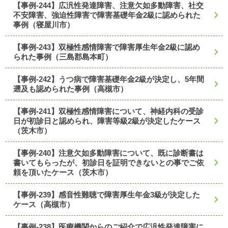
【事例-244】広汎性発達障害、注意欠如多動障害、社交
不安障害、強迫性障害で障害基礎年金2級に認められた
事例（寝屋川市）
【事例-243】双極性感情障害で障害厚生年金2級に認め
られた事例（三島郡島本町）
【事例-242】うつ病で障害基礎年金2級が決定し、5年間
遡及も認められた事例（高槻市）
【事例-241】双極性感情障害について、神経内科の受診
日が初診日と認められ、障害等級2級が決定したケース
（茨木市）
【事例-240】注意欠如多動障害について、既に診断書は
書いてもらったが、初診日を証明できないとの事でご依
頼を頂いたケース（茨木市）
【事例-239】感音性難聴で障害厚生年金3級が決定した
ケース（高槻市）
【事例-238】医療機関からのご紹介で広汎性発達障害に