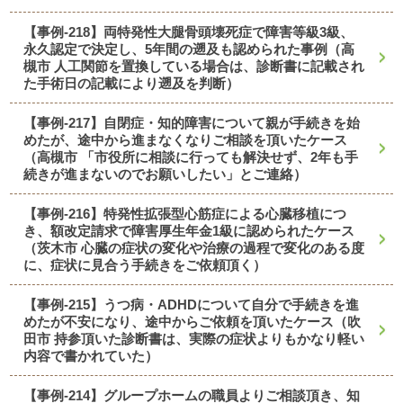
【事例-218】両特発性大腿骨頭壊死症で障害等級3級、
永久認定で決定し、5年間の遡及も認められた事例（高
槻市 人工関節を置換している場合は、診断書に記載され
た手術日の記載により遡及を判断）
【事例-217】自閉症・知的障害について親が手続きを始
めたが、途中から進まなくなりご相談を頂いたケース
（高槻市 「市役所に相談に行っても解決せず、2年も手
続きが進まないのでお願いしたい」とご連絡）
【事例-216】特発性拡張型心筋症による心臓移植につ
き、額改定請求で障害厚生年金1級に認められたケース
（茨木市 心臓の症状の変化や治療の過程で変化のある度
に、症状に見合う手続きをご依頼頂く）
【事例-215】うつ病・ADHDについて自分で手続きを進
めたが不安になり、途中からご依頼を頂いたケース（吹
田市 持参頂いた診断書は、実際の症状よりもかなり軽い
内容で書かれていた）
【事例-214】グループホームの職員よりご相談頂き、知