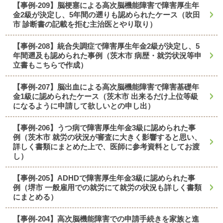
【事例-209】脳梗塞による高次脳機能障害で障害厚生年
金2級が決定し、5年間の遡りも認められたケース（吹田
市 診断書の記載を拒む主治医とやり取り）
【事例-208】統合失調症で障害厚生年金2級が決定し、5
年間遡及も認められた事例（茨木市 病歴・就労状況等申
立書もこちらで作成）
【事例-207】脳出血による高次脳機能障害で障害基礎年
金1級に認められたケース（茨木市 出来るだけ上位等級
になるように申請して欲しいとの申し出）
【事例-206】うつ病で障害厚生年金3級に認められた事
例（茨木市 就労の状況が審査に大きく影響すると思い、
詳しく書類にまとめた上で、医師に参考資料としてお渡
し）
【事例-205】ADHDで障害厚生年金3級に認められた事
例（堺市 一般雇用での就労にて就労の状況も詳しく書類
にまとめる）
【事例-204】高次脳機能障害での申請手続きを家族と進