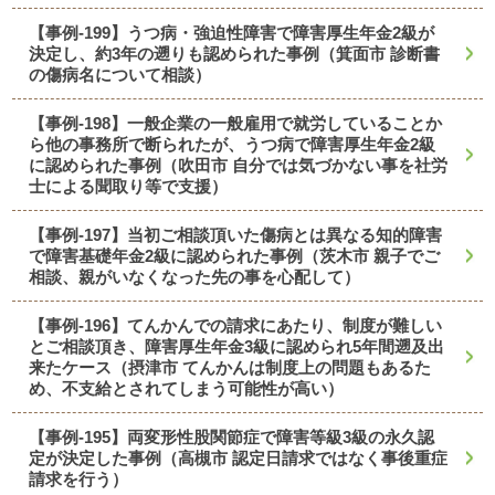
【事例-199】うつ病・強迫性障害で障害厚生年金2級が
決定し、約3年の遡りも認められた事例（箕面市 診断書
の傷病名について相談）
【事例-198】一般企業の一般雇用で就労していることか
ら他の事務所で断られたが、うつ病で障害厚生年金2級
に認められた事例（吹田市 自分では気づかない事を社労
士による聞取り等で支援）
【事例-197】当初ご相談頂いた傷病とは異なる知的障害
で障害基礎年金2級に認められた事例（茨木市 親子でご
相談、親がいなくなった先の事を心配して）
【事例-196】てんかんでの請求にあたり、制度が難しい
とご相談頂き、障害厚生年金3級に認められ5年間遡及出
来たケース（摂津市 てんかんは制度上の問題もあるた
め、不支給とされてしまう可能性が高い）
【事例-195】両変形性股関節症で障害等級3級の永久認
定が決定した事例（高槻市 認定日請求ではなく事後重症
請求を行う）