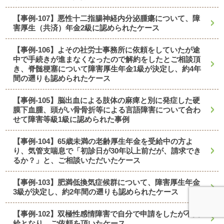
【事例-107】悪性十二指腸神経内分泌腫瘍について、障
害厚生（共済）年金2級に認められたケース
【事例-106】よその社労士事務所に依頼をしていたが途
中で手続きが進まなくなったので解約をしたとご相談頂
き、脊髄梗塞について障害厚生年金1級が決定し、約4年
間の遡りも認められたケース
【事例-105】脳出血による肢体の麻痺と別に発症した硬
膜下血腫、頭がい骨骨折等による言語障害について合わ
せて障害等級1級に認められた事例
【事例-104】65歳未満の老齢厚生年金を受給中の方よ
り、気管支喘息で「初診日が30年以上前だが、請求でき
るか？」と、ご相談いただいたケース
【事例-103】肥満低換気症候群について、障害厚生年金
3級が決定し、約2年間の遡りも認められたケース
【事例-102】双極性感情障害で自分で申請をしたが不支
給となり、ご依頼を頂いたケース