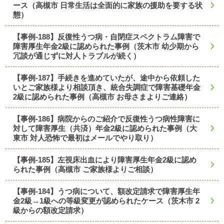
ース（高槻市 日常生活は全面的に家族の援助を要する状
態）
【事例-188】反復性うつ病・自閉症スペクトラム障害で
障害厚生年金2級に認められた事例（茨木市 幼少期から
冗談が通じずに対人トラブルが続く）
【事例-187】手続きを進めていたが、途中から依頼した
いとご家族様より相談頂き、統合失調症で障害基礎年金
2級に認められた事例（高槻市 お母さまよりご連絡）
【事例-186】病院からのご紹介で反復性うつ病性障害に
対して障害厚生（共済）年金2級に認められた事例（大
東市 対人恐怖で最初はメールでやり取り）
【事例-185】左視床出血により障害厚生年金2級に認め
られた事例（高槻市 ご家族様よりご相談）
【事例-184】うつ病について、額改定請求で障害厚生年
金2級→1級への等級変更が認められたケース（茨木市 2
級からの額改定請求）