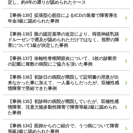
定し、約4年の遡りが認められたケース
【事例-139】拡張型心筋症によるICDの装着で障害厚生
年金3級に認められた事例
【事例-138】眼の認定基準の改定により、両視神経乳頭
ドルーゼンで遡及が認められただけではなく、視野の障
害について1級が決定した事例
【事例-137】体軸性脊椎関節炎について、1枚の診断所
の記載に複数の病院にご協力を頂いた事例
【事例-136】初診日の病院が廃院して証明書の用意が出
来なかった事に加えて、一人暮らしだったが、双極性感
情障害で受給できた事例
【事例-135】初診時の病院が廃院していたが、双極性感
情障害、注意欠陥多動性障害で障害等級2級に認められ
た事例
【事例-134】医師からのご紹介で、うつ病について障害
等級2級に認められた事例