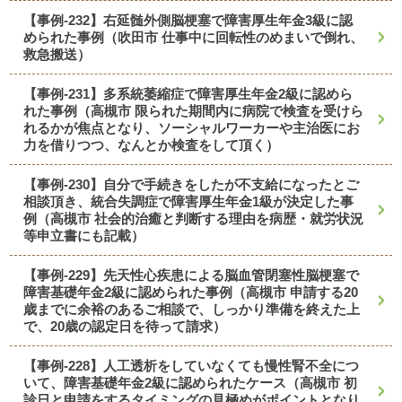
【事例-232】右延髄外側脳梗塞で障害厚生年金3級に認
められた事例（吹田市 仕事中に回転性のめまいで倒れ、
救急搬送）
【事例-231】多系統萎縮症で障害厚生年金2級に認めら
れた事例（高槻市 限られた期間内に病院で検査を受けら
れるかが焦点となり、ソーシャルワーカーや主治医にお
力を借りつつ、なんとか検査をして頂く）
【事例-230】自分で手続きをしたが不支給になったとご
相談頂き、統合失調症で障害厚生年金1級が決定した事
例（高槻市 社会的治癒と判断する理由を病歴・就労状況
等申立書にも記載）
【事例-229】先天性心疾患による脳血管閉塞性脳梗塞で
障害基礎年金2級に認められた事例（高槻市 申請する20
歳までに余裕のあるご相談で、しっかり準備を終えた上
で、20歳の認定日を待って請求）
【事例-228】人工透析をしていなくても慢性腎不全につ
いて、障害基礎年金2級に認められたケース（高槻市 初
診日と申請をするタイミングの見極めがポイントとなり