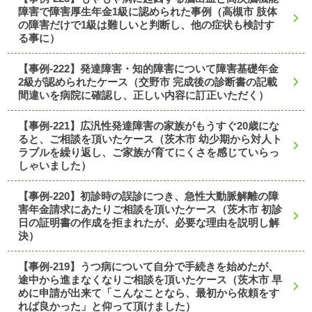
障害で障害厚生年金1級に認められた事例（高槻市 肢体
の障害だけで1級は難しいと判断し、他の症状も検討す
る事に）
【事例-222】発達障害・知的障害について障害基礎年金
2級が認められたケース（交野市 完成後の診断書の記載
間違いを病院に確認し、正しい内容に訂正いただく）
【事例-221】広汎性発達障害の家族がもうすぐ20歳にな
ると、ご相談を頂いたケース（茨木市 幼少期から対人ト
ラブルを繰り返し、ご家族が育てにくさを感じていらっ
しゃいました）
【事例-220】初診時の誤診につき、急性大動脈解離の障
害年金請求にあたりご相談を頂いたケース（茨木市 初診
日の証明書の作成を拒まれたが、必要な理由を説明し解
決）
【事例-219】うつ病について自分で手続きを始めたが、
途中から進まなくなりご相談を頂いたケース（茨木市 早
めに申請が出来て「こんなことなら、最初から依頼をす
れば良かった」と仰って頂けました）